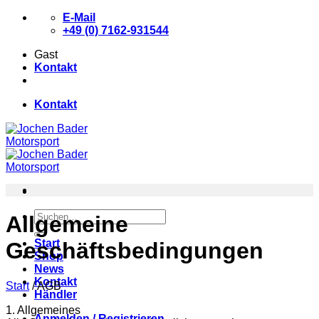
Zum
E-Mail
Inhalt
+49 (0) 7162-931544
springen
Gast
Kontakt
Kontakt
Suchen
Allgemeine
nach:
Start
Geschäftsbedingungen
Shop
News
Kontakt
Start
/
AGB
Händler
1. Allgemeines
Anmelden / Registrieren