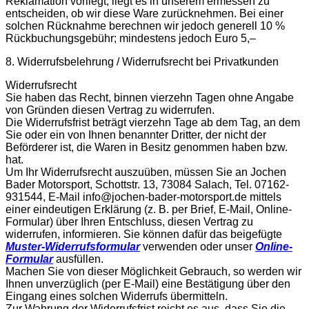
Reklamation vorliegt, liegt es in unserem ermessen zu
entscheiden, ob wir diese Ware zurücknehmen. Bei einer
solchen Rücknahme berechnen wir jedoch generell 10 %
Rückbuchungsgebühr; mindestens jedoch Euro 5,–
8. Widerrufsbelehrung / Widerrufsrecht bei Privatkunden
Widerrufsrecht
Sie haben das Recht, binnen vierzehn Tagen ohne Angabe
von Gründen diesen Vertrag zu widerrufen.
Die Widerrufsfrist beträgt vierzehn Tage ab dem Tag, an dem
Sie oder ein von Ihnen benannter Dritter, der nicht der
Beförderer ist, die Waren in Besitz genommen haben bzw.
hat.
Um Ihr Widerrufsrecht auszuüben, müssen Sie an Jochen
Bader Motorsport, Schottstr. 13, 73084 Salach, Tel. 07162-
931544, E-Mail info@jochen-bader-motorsport.de mittels
einer eindeutigen Erklärung (z. B. per Brief, E-Mail, Online-
Formular) über Ihren Entschluss, diesen Vertrag zu
widerrufen, informieren. Sie können dafür das beigefügte
Muster-Widerrufsformular
verwenden oder unser
Online-
Formular
ausfüllen.
Machen Sie von dieser Möglichkeit Gebrauch, so werden wir
Ihnen unverzüglich (per E-Mail) eine Bestätigung über den
Eingang eines solchen Widerrufs übermitteln.
Zur Wahrung der Widerrufsfrist reicht es aus, dass Sie die