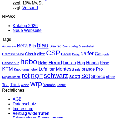
zzgl. 19% MwSt.
zzgl.
Versand
NEWS
Katalog 2026
Neue Webseite
Tags
blau
Beta
Bits
Braktec
Accossato
Bremsbelag
Bremshebel
CSP
galfer
Gas
Circuit
clice
Bremsscheibe
Deckel
Delay
gelb
hebo
Hemd
hinten
Hog
Honda
Helm
Hose
Handschuh
KTM
Montesa
Luftfilter
orange
Pro
nils
Kupplungshebel
rot
schwarz
Set
RQF
scott
Sherco
silber
Reparatursatz
wrp
Trick
Trial
weiss
Yamaha
Zähne
Rechtliches
AGB
Datenschutz
Impressum
Vertrag widerrufen