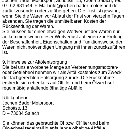
Jochen Bader Motorsport, Schottstr. 13, 73084 Salach, Tel.
07162-931544, E-Mail info@jochen-bader-motorsport.de
zurückzusenden oder zu übergeben. Die Frist ist gewahrt,
wenn Sie die Waren vor Ablauf der Frist von vierzehn Tagen
absenden. Sie tragen die unmittelbaren Kosten der
Rücksendung der Waren.
Sie müssen für einen etwaigen Wertverlust der Waren nur
aufkommen, wenn dieser Wertverlust auf einen zur Prüfung
der Beschaffenheit, Eigenschaften und Funktionsweise der
Waren nicht notwendigen Umgang mit ihnen zurückzuführen
ist.
9. Hinweise zur Altölentsorgung
Die bei uns erworbene Menge an Verbrennungsmotoren-
oder Getriebeöl nehmen wir als Altöl kostenlos zum Zweck
der fachgerechten Entsorgung zurück. Die Rücknahme
erstreckt sich ebenfalls auf Ölfilter und beim Ölwechsel
regelmäßig anfallende ölhaltige Abfälle.
Rückgabeort
Jochen Bader Motorsport
Schottstr. 13
D – 73084 Salach
Sie können das gebrauchte Öl bzw. Ölfilter und beim
Ölwechsel regelmäßig anfallende ölhaltige Abfälle