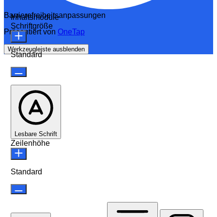
Barrierefreiheitsanpassungen
Inhaltsmodule
Schriftgröße
Präsentiert von
OneTap
Werkzeugleiste ausblenden
Standard
Lesbare Schrift
Zeilenhöhe
Standard