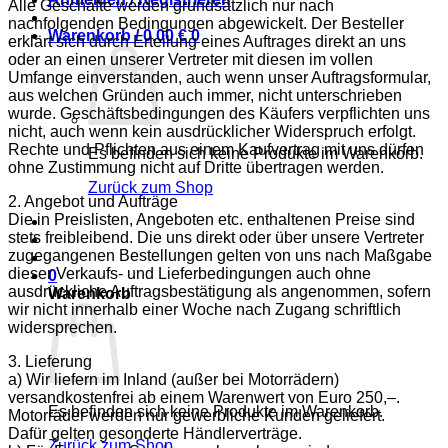
Alle Geschäfte werden grundsätzlich nur nach
nachfolgenden Bedingungen abgewickelt. Der Besteller
Warenkorb /
0,00
€
0
erklärt sich durch Erteilung eines Auftrages direkt an uns
oder an einen unserer Vertreter mit diesen im vollen
Umfange einverstanden, auch wenn unser Auftragsformular,
aus welchen Gründen auch immer, nicht unterschrieben
wurde. Geschäftsbedingungen des Käufers verpflichten uns
nicht, auch wenn kein ausdrücklicher Widerspruch erfolgt.
Rechte und Pflichten aus einem Kaufvertrag mit uns dürfen
Es befinden sich keine Produkte im Warenkorb.
ohne Zustimmung nicht auf Dritte übertragen werden.
Zurück zum Shop
2. Angebot und Aufträge
Die in Preislisten, Angeboten etc. enthaltenen Preise sind
stets freibleibend. Die uns direkt oder über unsere Vertreter
zugegangenen Bestellungen gelten von uns nach Maßgabe
dieser Verkaufs- und Lieferbedingungen auch ohne
0
ausdrückliche Auftragsbestätigung als angenommen, sofern
Warenkorb
wir nicht innerhalb einer Woche nach Zugang schriftlich
widersprechen.
3. Lieferung
a) Wir liefern im Inland (außer bei Motorrädern)
versandkostenfrei ab einem Warenwert von Euro 250,–.
Es befinden sich keine Produkte im Warenkorb.
Motorräder werden nur gewerbliche Kunden geliefert.
Dafür gelten gesonderte Händlerverträge.
Zurück zum Shop