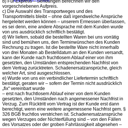
b) Für Express – Sendungen berechnen wir den
vorgeschriebenen Aufpreis.
c) Die Auswahl des Transportweges und des
Transportmittels bleibt – ohne daß irgendwelche Ansprüche
hergeleitet werden können – unserem Ermessen überlassen,
es sei denn, eine andere Absprache mit dem Kunden wurde
von uns ausdrücklich schriftlich bestätigt.
d) Wir liefern, sobald die bestellten Waren bei uns vorrätig
sind und bemühen uns, den Terminwünschen des Kunden
Rechnung zu tragen. Ist die bestellte Ware nicht innerhalb
von drei Monaten ab Bestelldatum an den Kunden versandt,
kann der Kunde nach fruchtlosem Ablauf einer von ihm
gesetzten, den Umständen entsprechenden Nachfrist von
dem Vertrag zurücktreten. Schadenersatzansprüche, gleich
welcher Art, sind ausgeschlossen.
e) Wurde von uns ein verbindlicher Liefertermin schriftlich
bestätigt, geraten wir – sofern der Termin nicht ausdrücklich
„fix“ vereinbart wurde
– erst nach fruchtlosem Ablauf einer von dem Kunden
gesetzten, den Umständen nach angemessener Nachfrist in
Verzug. Zum Rücktritt vom Vertrag ist der Kunde erst dann
berechtigt, wenn eine weitere angemessene Nachfrist gem. §
326 BGB fruchtlos verstrichen ist. Schadenersatzansprüche
wegen Verzuges oder Nichterfüllung sind – von den Fällen
des Vorsatzes oder der groben Fahrlässigkeit abgesehen –