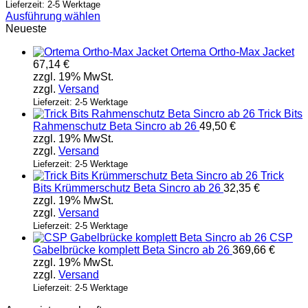
Lieferzeit: 2-5 Werktage
Ausführung wählen
Dieses
Neueste
Produkt
Ortema Ortho-Max Jacket
weist
67,14
€
mehrere
zzgl. 19% MwSt.
Varianten
zzgl.
Versand
auf.
Die
Lieferzeit: 2-5 Werktage
Trick Bits
Optionen
Rahmenschutz Beta Sincro ab 26
49,50
€
können
zzgl. 19% MwSt.
auf
zzgl.
Versand
der
Produktseite
Lieferzeit: 2-5 Werktage
Trick
gewählt
Bits Krümmerschutz Beta Sincro ab 26
32,35
€
werden
zzgl. 19% MwSt.
zzgl.
Versand
Lieferzeit: 2-5 Werktage
CSP
Gabelbrücke komplett Beta Sincro ab 26
369,66
€
zzgl. 19% MwSt.
zzgl.
Versand
Lieferzeit: 2-5 Werktage