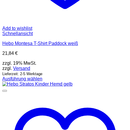
Add to wishlist
Schnellansicht
Hebo Montesa T-Shirt Paddock weiß
21,84
€
zzgl. 19% MwSt.
zzgl.
Versand
Lieferzeit: 2-5 Werktage
Ausführung wählen
Dieses
Produkt
weist
mehrere
Varianten
auf.
Die
Optionen
können