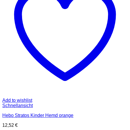
können
auf
der
Produktseite
gewählt
werden
Add to wishlist
Schnellansicht
Hebo Stratos Kinder Hemd orange
12,52
€