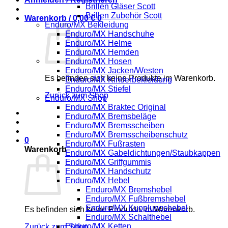
Brillen Gläser Scott
Brillen Zubehör Scott
Warenkorb /
0,00
€
0
Enduro/MX Bekleidung
Enduro/MX Handschuhe
Enduro/MX Helme
Enduro/MX Hemden
Enduro/MX Hosen
Enduro/MX Jacken/Westen
Es befinden sich keine Produkte im Warenkorb.
Enduro/MX Kinderbekleidung
Enduro/MX Stiefel
Zurück zum Shop
Enduro/MX Shop
Enduro/MX Braktec Original
Enduro/MX Bremsbeläge
Enduro/MX Bremsscheiben
Enduro/MX Bremsscheibenschutz
0
Enduro/MX Fußrasten
Warenkorb
Enduro/MX Gabeldichtungen/Staubkappen
Enduro/MX Griffgummis
Enduro/MX Handschutz
Enduro/MX Hebel
Enduro/MX Bremshebel
Enduro/MX Fußbremshebel
Enduro/MX Kupplungshebel
Es befinden sich keine Produkte im Warenkorb.
Enduro/MX Schalthebel
Enduro/MX Ketten
Zurück zum Shop