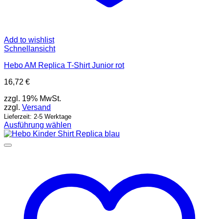
Add to wishlist
Schnellansicht
Hebo AM Replica T-Shirt Junior rot
16,72
€
zzgl. 19% MwSt.
zzgl.
Versand
Lieferzeit: 2-5 Werktage
Ausführung wählen
Dieses
Produkt
weist
mehrere
Varianten
auf.
Die
Optionen
können
auf