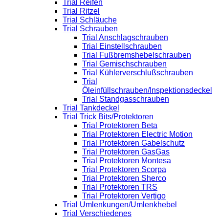
Trial Reifen
Trial Ritzel
Trial Schläuche
Trial Schrauben
Trial Anschlagschrauben
Trial Einstellschrauben
Trial Fußbremshebelschrauben
Trial Gemischschrauben
Trial Kühlerverschlußschrauben
Trial
Öleinfüllschrauben/Inspektionsdeckel
Trial Standgasschrauben
Trial Tankdeckel
Trial Trick Bits/Protektoren
Trial Protektoren Beta
Trial Protektoren Electric Motion
Trial Protektoren Gabelschutz
Trial Protektoren GasGas
Trial Protektoren Montesa
Trial Protektoren Scorpa
Trial Protektoren Sherco
Trial Protektoren TRS
Trial Protektoren Vertigo
Trial Umlenkungen/Umlenkhebel
Trial Verschiedenes