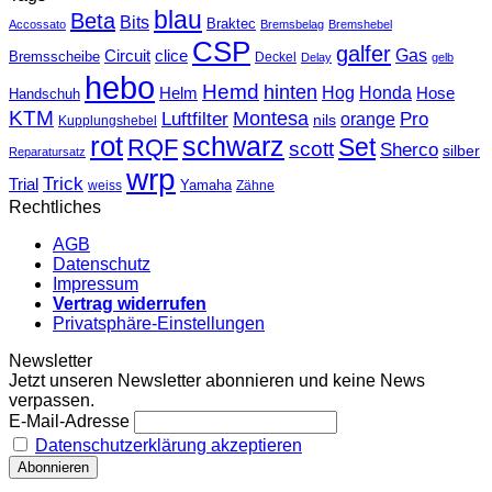
blau
Beta
Bits
Braktec
Accossato
Bremsbelag
Bremshebel
CSP
galfer
Gas
Circuit
clice
Bremsscheibe
Deckel
Delay
gelb
hebo
Hemd
hinten
Hog
Honda
Helm
Hose
Handschuh
KTM
Montesa
Luftfilter
orange
Pro
nils
Kupplungshebel
rot
schwarz
Set
RQF
scott
Sherco
silber
Reparatursatz
wrp
Trick
Trial
weiss
Yamaha
Zähne
Rechtliches
AGB
Datenschutz
Impressum
Vertrag widerrufen
Privatsphäre-Einstellungen
Newsletter
Jetzt unseren Newsletter abonnieren und keine News
verpassen.
E-Mail-Adresse
Datenschutzerklärung akzeptieren