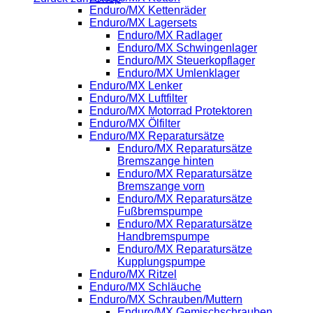
Enduro/MX Kettenräder
Enduro/MX Lagersets
Enduro/MX Radlager
Enduro/MX Schwingenlager
Enduro/MX Steuerkopflager
Enduro/MX Umlenklager
Enduro/MX Lenker
Enduro/MX Luftfilter
Enduro/MX Motorrad Protektoren
Enduro/MX Ölfilter
Enduro/MX Reparatursätze
Enduro/MX Reparatursätze
Bremszange hinten
Enduro/MX Reparatursätze
Bremszange vorn
Enduro/MX Reparatursätze
Fußbremspumpe
Enduro/MX Reparatursätze
Handbremspumpe
Enduro/MX Reparatursätze
Kupplungspumpe
Enduro/MX Ritzel
Enduro/MX Schläuche
Enduro/MX Schrauben/Muttern
Enduro/MX Gemischschrauben