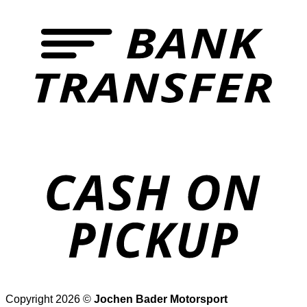
T
o
P
Copyright 2026 ©
Jochen Bader Motorsport