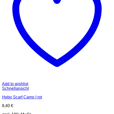
können
auf
der
Produktseite
gewählt
werden
Add to wishlist
Schnellansicht
Hebo Scarf Camo I rot
8,40
€