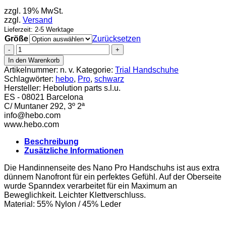
zzgl. 19% MwSt.
zzgl.
Versand
Lieferzeit: 2-5 Werktage
Größe
Zurücksetzen
Hebo
Nano
In den Warenkorb
Pro
Artikelnummer:
n. v.
Kategorie:
Trial Handschuhe
IV
Schlagwörter:
hebo
,
Pro
,
schwarz
Handschuh
Hersteller:
Hebolution parts s.l.u.
schwarz
ES - 08021 Barcelona
Menge
C/ Muntaner 292, 3º 2ª
info@hebo.com
www.hebo.com
Beschreibung
Zusätzliche Informationen
Die Handinnenseite des Nano Pro Handschuhs ist aus extra
dünnem Nanofront für ein perfektes Gefühl. Auf der Oberseite
wurde Spanndex verarbeitet für ein Maximum an
Beweglichkeit. Leichter Klettverschluss.
Material: 55% Nylon / 45% Leder