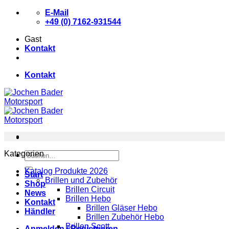
Zum
E-Mail
Inhalt
+49 (0) 7162-931544
springen
Gast
Kontakt
Kontakt
Kategorien
Suchen
nach:
Katalog Produkte 2026
Start
Brillen und Zubehör
Shop
Brillen Circuit
News
Brillen Hebo
Kontakt
Brillen Gläser Hebo
Händler
Brillen Zubehör Hebo
Brillen Scott
Anmelden / Registrieren