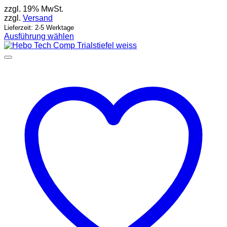
zzgl. 19% MwSt.
zzgl.
Versand
Lieferzeit: 2-5 Werktage
Ausführung wählen
Dieses
Produkt
weist
mehrere
Varianten
auf.
Die
Optionen
können
auf
der
Produktseite
gewählt
werden