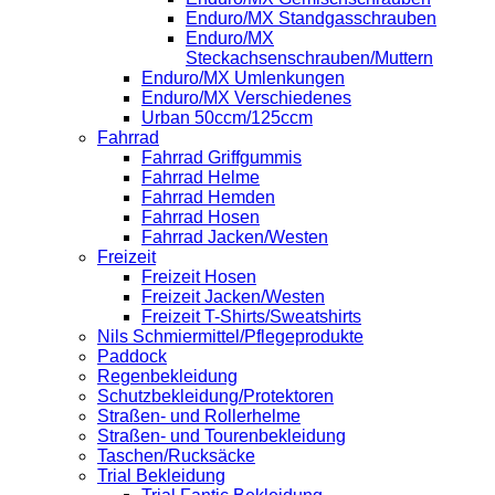
Enduro/MX Standgasschrauben
Enduro/MX
Steckachsenschrauben/Muttern
Enduro/MX Umlenkungen
Enduro/MX Verschiedenes
Urban 50ccm/125ccm
Fahrrad
Fahrrad Griffgummis
Fahrrad Helme
Fahrrad Hemden
Fahrrad Hosen
Fahrrad Jacken/Westen
Freizeit
Freizeit Hosen
Freizeit Jacken/Westen
Freizeit T-Shirts/Sweatshirts
Nils Schmiermittel/Pflegeprodukte
Paddock
Regenbekleidung
Schutzbekleidung/Protektoren
Straßen- und Rollerhelme
Straßen- und Tourenbekleidung
Taschen/Rucksäcke
Trial Bekleidung