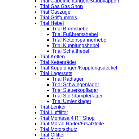
Trial Gabeldichtungen/Staubkappen
Trial Gas Gas Shop
Trial Gaszüge
Trial Griffgummis
Trial Hebel
Trial Bremshebel
Trial Fußbremshebel
Trial Kettenspannerhebel
Trial Kupplungshebel
Trial Schalthebel
Trial Ketten
Trial Kettenräder
Trial Kupplungen/Kupplungsdeckel
Trial Lagersets
Trial Radlager
Trial Schwingenlager
Trial Steuerkopflager
Trial Stoßdämpferlager
Trial Umlenklager
Trial Lenker
Trial Luftfilter
Trial Montesa 4 RT Shop
Trial Morad Räder/Ersatzteile
Trial Motorschutz
Trial Ölfilter