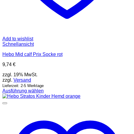
Add to wishlist
Schnellansicht
Hebo Mid calf Prix Socke rot
9,74
€
zzgl. 19% MwSt.
zzgl.
Versand
Lieferzeit: 2-5 Werktage
Ausführung wählen
Dieses
Produkt
weist
mehrere
Varianten
auf.
Die
Optionen