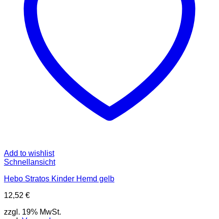
auf
der
Produktseite
gewählt
werden
Add to wishlist
Schnellansicht
Hebo Stratos Kinder Hemd gelb
12,52
€
zzgl. 19% MwSt.