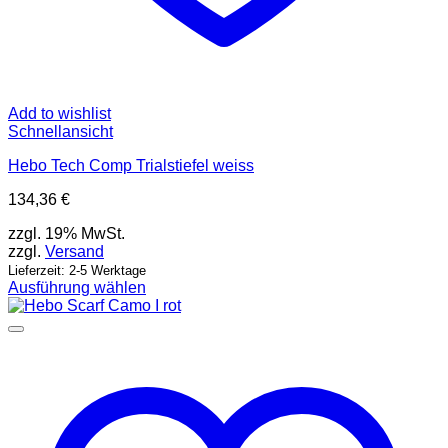
Add to wishlist
Schnellansicht
Hebo Tech Comp Trialstiefel weiss
134,36
€
zzgl. 19% MwSt.
zzgl.
Versand
Lieferzeit: 2-5 Werktage
Ausführung wählen
Dieses
Produkt
weist
mehrere
Varianten
auf.
Die
Optionen