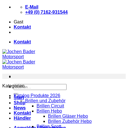
Zum
E-Mail
Inhalt
+49 (0) 7162-931544
springen
Gast
Kontakt
Kontakt
Kategorien
Suchen
nach:
Katalog Produkte 2026
Start
Brillen und Zubehör
Shop
Brillen Circuit
News
Brillen Hebo
Kontakt
Brillen Gläser Hebo
Händler
Brillen Zubehör Hebo
Brillen Scott
Anmelden / Registrieren