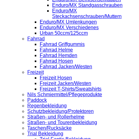
Enduro/MX Standgasschrauben
Enduro/MX
Steckachsenschrauben/Muttern
Enduro/MX Umlenkungen
Enduro/MX Verschiedenes
Urban 50ccm/125ccm
Fahrrad
Fahrrad Griffgummis
Fahrrad Helme
Fahrrad Hemden
Fahrrad Hosen
Fahrrad Jacken/Westen
Freizeit
Freizeit Hosen
Freizeit Jacken/Westen
Freizeit T-Shirts/Sweatshirts
Nils Schmiermittel/Pflegeprodukte
Paddock
Regenbekleidung
Schutzbekleidung/Protektoren
Straßen- und Rollerhelme
Straßen- und Tourenbekleidung
Taschen/Rucksäcke
Trial Bekleidung