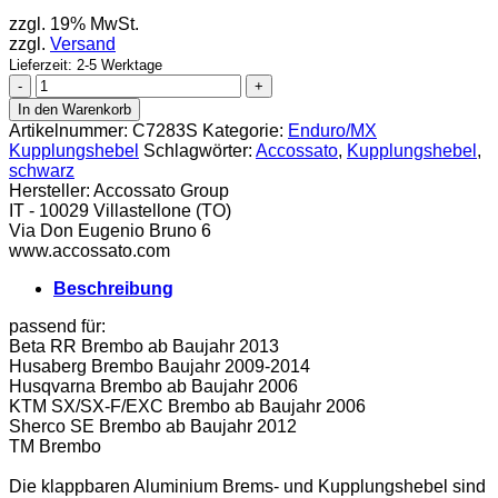
zzgl. 19% MwSt.
zzgl.
Versand
Lieferzeit: 2-5 Werktage
Accossato
Flex
In den Warenkorb
Kupplungshebel
Artikelnummer:
C7283S
Kategorie:
Enduro/MX
schwarz
Kupplungshebel
Schlagwörter:
Accossato
,
Kupplungshebel
,
Menge
schwarz
Hersteller:
Accossato Group
IT - 10029 Villastellone (TO)
Via Don Eugenio Bruno 6
www.accossato.com
Beschreibung
passend für:
Beta RR Brembo ab Baujahr 2013
Husaberg Brembo Baujahr 2009-2014
Husqvarna Brembo ab Baujahr 2006
KTM SX/SX-F/EXC Brembo ab Baujahr 2006
Sherco SE Brembo ab Baujahr 2012
TM Brembo
Die klappbaren Aluminium Brems- und Kupplungshebel sind