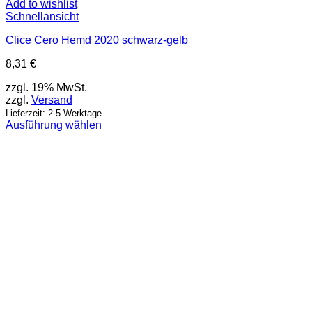
Add to wishlist
Schnellansicht
Clice Cero Hemd 2020 schwarz-gelb
8,31
€
zzgl. 19% MwSt.
zzgl.
Versand
Lieferzeit: 2-5 Werktage
Ausführung wählen
Dieses
Produkt
weist
mehrere
Varianten
auf.
Die
Optionen
können
auf
der
Produktseite
gewählt
werden