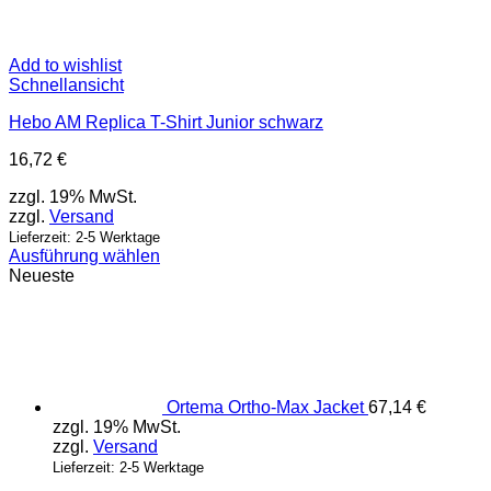
Add to wishlist
Schnellansicht
Hebo AM Replica T-Shirt Junior schwarz
16,72
€
zzgl. 19% MwSt.
zzgl.
Versand
Lieferzeit: 2-5 Werktage
Ausführung wählen
Dieses
Neueste
Produkt
weist
mehrere
Varianten
auf.
Die
Ortema Ortho-Max Jacket
67,14
€
Optionen
zzgl. 19% MwSt.
können
zzgl.
Versand
auf
Lieferzeit: 2-5 Werktage
der