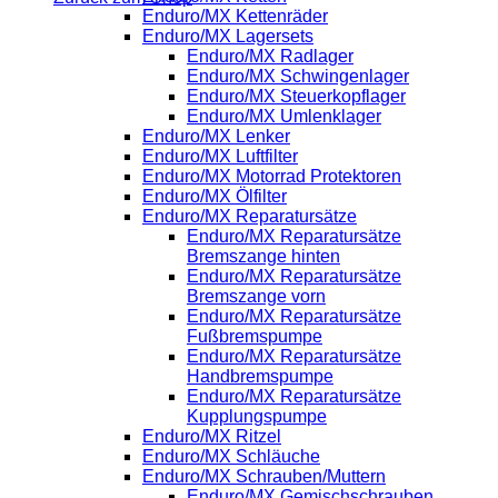
Enduro/MX Kettenräder
Enduro/MX Lagersets
Enduro/MX Radlager
Enduro/MX Schwingenlager
Enduro/MX Steuerkopflager
Enduro/MX Umlenklager
Enduro/MX Lenker
Enduro/MX Luftfilter
Enduro/MX Motorrad Protektoren
Enduro/MX Ölfilter
Enduro/MX Reparatursätze
Enduro/MX Reparatursätze
Bremszange hinten
Enduro/MX Reparatursätze
Bremszange vorn
Enduro/MX Reparatursätze
Fußbremspumpe
Enduro/MX Reparatursätze
Handbremspumpe
Enduro/MX Reparatursätze
Kupplungspumpe
Enduro/MX Ritzel
Enduro/MX Schläuche
Enduro/MX Schrauben/Muttern
Enduro/MX Gemischschrauben