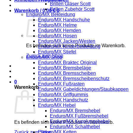
Brillen Gläser Scott
Brillen Zubehör Scott
Warenkorb /
0,00
€
0
Enduro/MX Bekleidung
Enduro/MX Handschuhe
Enduro/MX Helme
Enduro/MX Hemden
Enduro/MX Hosen
Enduro/MX Jacken/Westen
Es befinden sich keine Produkte im Warenkorb.
Enduro/MX Kinderbekleidung
Enduro/MX Stiefel
Zurück zum Shop
Enduro/MX Shop
Enduro/MX Braktec Original
Enduro/MX Bremsbeläge
Enduro/MX Bremsscheiben
Enduro/MX Bremsscheibenschutz
0
Enduro/MX Fußrasten
Warenkorb
Enduro/MX Gabeldichtungen/Staubkappen
Enduro/MX Griffgummis
Enduro/MX Handschutz
Enduro/MX Hebel
Enduro/MX Bremshebel
Enduro/MX Fußbremshebel
Enduro/MX Kupplungshebel
Es befinden sich keine Produkte im Warenkorb.
Enduro/MX Schalthebel
Enduro/MX Ketten
Zurück zum Shop