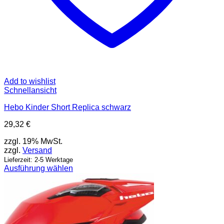
Add to wishlist
Schnellansicht
Hebo Kinder Short Replica schwarz
29,32
€
zzgl. 19% MwSt.
zzgl.
Versand
Lieferzeit: 2-5 Werktage
Ausführung wählen
Dieses
Produkt
weist
mehrere
Varianten
auf.