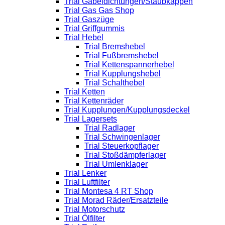
Trial Gabeldichtungen/Staubkappen
Trial Gas Gas Shop
Trial Gaszüge
Trial Griffgummis
Trial Hebel
Trial Bremshebel
Trial Fußbremshebel
Trial Kettenspannerhebel
Trial Kupplungshebel
Trial Schalthebel
Trial Ketten
Trial Kettenräder
Trial Kupplungen/Kupplungsdeckel
Trial Lagersets
Trial Radlager
Trial Schwingenlager
Trial Steuerkopflager
Trial Stoßdämpferlager
Trial Umlenklager
Trial Lenker
Trial Luftfilter
Trial Montesa 4 RT Shop
Trial Morad Räder/Ersatzteile
Trial Motorschutz
Trial Ölfilter