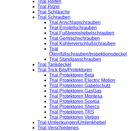
Trial Reifen
Trial Ritzel
Trial Schläuche
Trial Schrauben
Trial Anschlagschrauben
Trial Einstellschrauben
Trial Fußbremshebelschrauben
Trial Gemischschrauben
Trial Kühlerverschlußschrauben
Trial
Öleinfüllschrauben/Inspektionsdeckel
Trial Standgasschrauben
Trial Tankdeckel
Trial Trick Bits/Protektoren
Trial Protektoren Beta
Trial Protektoren Electric Motion
Trial Protektoren Gabelschutz
Trial Protektoren GasGas
Trial Protektoren Montesa
Trial Protektoren Scorpa
Trial Protektoren Sherco
Trial Protektoren TRS
Trial Protektoren Vertigo
Trial Umlenkungen/Umlenkhebel
Trial Verschiedenes