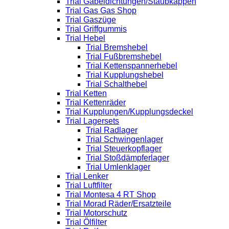
Trial Gabeldichtungen/Staubkappen
Trial Gas Gas Shop
Trial Gaszüge
Trial Griffgummis
Trial Hebel
Trial Bremshebel
Trial Fußbremshebel
Trial Kettenspannerhebel
Trial Kupplungshebel
Trial Schalthebel
Trial Ketten
Trial Kettenräder
Trial Kupplungen/Kupplungsdeckel
Trial Lagersets
Trial Radlager
Trial Schwingenlager
Trial Steuerkopflager
Trial Stoßdämpferlager
Trial Umlenklager
Trial Lenker
Trial Luftfilter
Trial Montesa 4 RT Shop
Trial Morad Räder/Ersatzteile
Trial Motorschutz
Trial Ölfilter