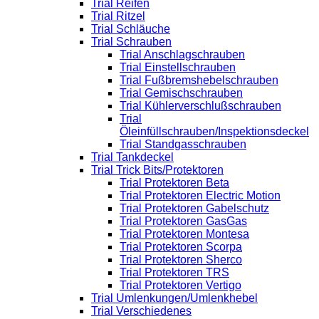
Trial Reifen
Trial Ritzel
Trial Schläuche
Trial Schrauben
Trial Anschlagschrauben
Trial Einstellschrauben
Trial Fußbremshebelschrauben
Trial Gemischschrauben
Trial Kühlerverschlußschrauben
Trial
Öleinfüllschrauben/Inspektionsdeckel
Trial Standgasschrauben
Trial Tankdeckel
Trial Trick Bits/Protektoren
Trial Protektoren Beta
Trial Protektoren Electric Motion
Trial Protektoren Gabelschutz
Trial Protektoren GasGas
Trial Protektoren Montesa
Trial Protektoren Scorpa
Trial Protektoren Sherco
Trial Protektoren TRS
Trial Protektoren Vertigo
Trial Umlenkungen/Umlenkhebel
Trial Verschiedenes