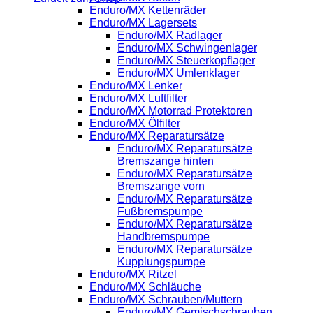
Enduro/MX Kettenräder
Enduro/MX Lagersets
Enduro/MX Radlager
Enduro/MX Schwingenlager
Enduro/MX Steuerkopflager
Enduro/MX Umlenklager
Enduro/MX Lenker
Enduro/MX Luftfilter
Enduro/MX Motorrad Protektoren
Enduro/MX Ölfilter
Enduro/MX Reparatursätze
Enduro/MX Reparatursätze
Bremszange hinten
Enduro/MX Reparatursätze
Bremszange vorn
Enduro/MX Reparatursätze
Fußbremspumpe
Enduro/MX Reparatursätze
Handbremspumpe
Enduro/MX Reparatursätze
Kupplungspumpe
Enduro/MX Ritzel
Enduro/MX Schläuche
Enduro/MX Schrauben/Muttern
Enduro/MX Gemischschrauben