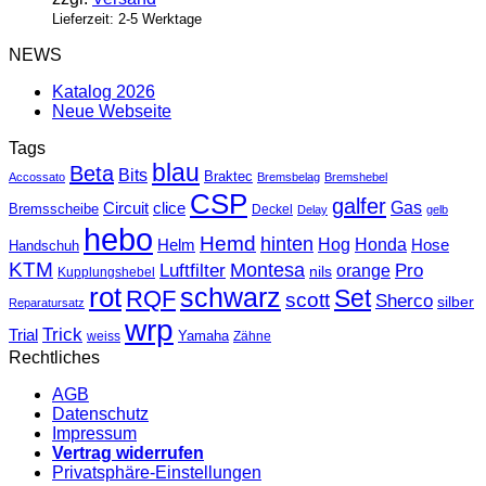
Lieferzeit: 2-5 Werktage
NEWS
Katalog 2026
Neue Webseite
Tags
blau
Beta
Bits
Braktec
Accossato
Bremsbelag
Bremshebel
CSP
galfer
Gas
Circuit
clice
Bremsscheibe
Deckel
Delay
gelb
hebo
Hemd
hinten
Hog
Honda
Helm
Hose
Handschuh
KTM
Montesa
Luftfilter
orange
Pro
nils
Kupplungshebel
rot
schwarz
Set
RQF
scott
Sherco
silber
Reparatursatz
wrp
Trick
Trial
weiss
Yamaha
Zähne
Rechtliches
AGB
Datenschutz
Impressum
Vertrag widerrufen
Privatsphäre-Einstellungen