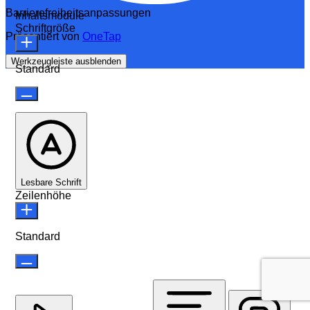
Barrierefreiheitsanpassungen
Inhaltsmodule
Schriftgröße
Präsentiert von
OneTap
Werkzeugleiste ausblenden
Standard
Lesbare Schrift
Zeilenhöhe
Standard