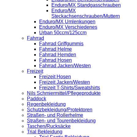
Enduro/MX Standgasschrauben
Enduro/MX
Steckachsenschrauben/Muttern
Enduro/MX Umlenkungen
Enduro/MX Verschiedenes
Urban 50ccm/125ccm
Fahrrad
Fahrrad Griffgummis
Fahrrad Helme
Fahrrad Hemden
Fahrrad Hosen
Fahrrad Jacken/Westen
Freizeit
Freizeit Hosen
Freizeit Jacken/Westen
Freizeit T-Shirts/Sweatshirts
Nils Schmiermittel/Pflegeprodukte
Paddock
Regenbekleidung
Schutzbekleidung/Protektoren
Straßen- und Rollerhelme
Straßen- und Tourenbekleidung
Taschen/Rucksäcke
Trial Bekleidung