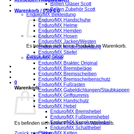
Brillen Gläser Scott
Brillen Zubehör Scott
Warenkorb /
0,00
€
0
Enduro/MX Bekleidung
Enduro/MX Handschuhe
Enduro/MX Helme
Enduro/MX Hemden
Enduro/MX Hosen
Enduro/MX Jacken/Westen
Es befinden sich keine Produkte im Warenkorb.
Enduro/MX Kinderbekleidung
Enduro/MX Stiefel
Zurück zum Shop
Enduro/MX Shop
Enduro/MX Braktec Original
Enduro/MX Bremsbeläge
Enduro/MX Bremsscheiben
Enduro/MX Bremsscheibenschutz
0
Enduro/MX Fußrasten
Warenkorb
Enduro/MX Gabeldichtungen/Staubkappen
Enduro/MX Griffgummis
Enduro/MX Handschutz
Enduro/MX Hebel
Enduro/MX Bremshebel
Enduro/MX Fußbremshebel
Enduro/MX Kupplungshebel
Es befinden sich keine Produkte im Warenkorb.
Enduro/MX Schalthebel
Enduro/MX Ketten
Zurück zum Shop