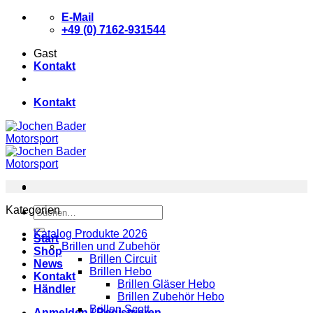
Zum
E-Mail
Inhalt
+49 (0) 7162-931544
springen
Gast
Kontakt
Kontakt
Kategorien
Suchen
nach:
Katalog Produkte 2026
Start
Brillen und Zubehör
Shop
Brillen Circuit
News
Brillen Hebo
Kontakt
Brillen Gläser Hebo
Händler
Brillen Zubehör Hebo
Brillen Scott
Anmelden / Registrieren