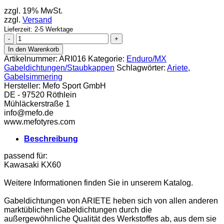
zzgl. 19% MwSt.
zzgl.
Versand
Lieferzeit: 2-5 Werktage
Ariete
Gabelsimmering
In den Warenkorb
30x42x10,5
Artikelnummer:
ARI016
Kategorie:
Enduro/MX
Menge
Gabeldichtungen/Staubkappen
Schlagwörter:
Ariete
,
Gabelsimmering
Hersteller:
Mefo Sport GmbH
DE - 97520 Röthlein
Mühläckerstraße 1
info@mefo.de
www.mefotyres.com
Beschreibung
passend für:
Kawasaki KX60
Weitere Informationen finden Sie in unserem Katalog.
Gabeldichtungen von ARIETE heben sich von allen anderen
marktüblichen Gabeldichtungen durch die
außergewöhnliche Qualität des Werkstoffes ab, aus dem sie