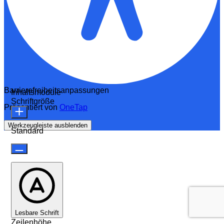
Barrierefreiheitsanpassungen
Inhaltsmodule
Schriftgröße
Präsentiert von
OneTap
Werkzeugleiste ausblenden
Standard
Lesbare Schrift
Zeilenhöhe