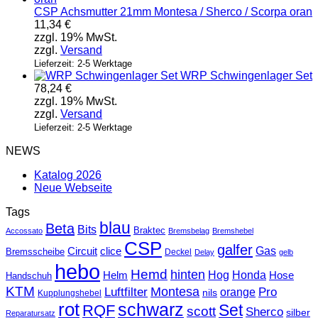
CSP Achsmutter 21mm Montesa / Sherco / Scorpa oran
11,34
€
zzgl. 19% MwSt.
zzgl.
Versand
Lieferzeit: 2-5 Werktage
WRP Schwingenlager Set
78,24
€
zzgl. 19% MwSt.
zzgl.
Versand
Lieferzeit: 2-5 Werktage
NEWS
Katalog 2026
Neue Webseite
Tags
blau
Beta
Bits
Braktec
Accossato
Bremsbelag
Bremshebel
CSP
galfer
Gas
Circuit
clice
Bremsscheibe
Deckel
Delay
gelb
hebo
Hemd
hinten
Hog
Honda
Helm
Hose
Handschuh
KTM
Montesa
Luftfilter
orange
Pro
nils
Kupplungshebel
rot
schwarz
Set
RQF
scott
Sherco
silber
Reparatursatz