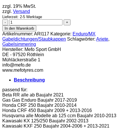
zzgl. 19% MwSt.
zzgl.
Versand
Lieferzeit: 2-5 Werktage
Ariete
Gabelsimmering
In den Warenkorb
48x58,2x8,5/10,5
Artikelnummer:
ARI117
Kategorie:
Enduro/MX
Menge
Gabeldichtungen/Staubkappen
Schlagwörter:
Ariete
,
Gabelsimmering
Hersteller:
Mefo Sport GmbH
DE - 97520 Röthlein
Mühläckerstraße 1
info@mefo.de
www.mefotyres.com
Beschreibung
passend für:
Beta RR alle ab Baujahr 2021
Gas Gas Enduro Baujahr 2017-2019
Honda CRF 250 Baujahr 2010-2014
Honda CRF 450 Baujahr 2009 + 2013-2016
Husqvarna alle Modelle ab 125 ccm Baujahr 2010-2013
Kawasaki KX 125/250 Baujahr 2002-2013
Kawasaki KXF 250 Baujahr 2004-2006 + 2013-2021