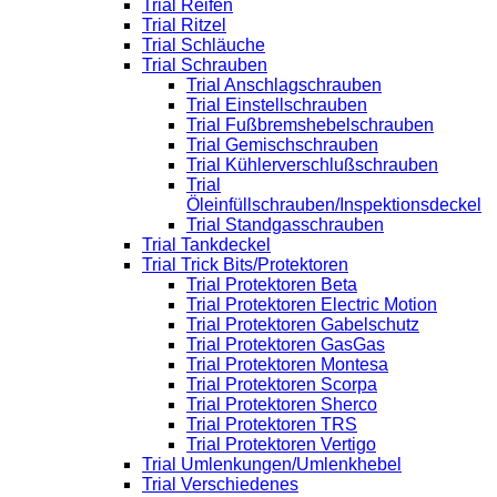
Trial Reifen
Trial Ritzel
Trial Schläuche
Trial Schrauben
Trial Anschlagschrauben
Trial Einstellschrauben
Trial Fußbremshebelschrauben
Trial Gemischschrauben
Trial Kühlerverschlußschrauben
Trial
Öleinfüllschrauben/Inspektionsdeckel
Trial Standgasschrauben
Trial Tankdeckel
Trial Trick Bits/Protektoren
Trial Protektoren Beta
Trial Protektoren Electric Motion
Trial Protektoren Gabelschutz
Trial Protektoren GasGas
Trial Protektoren Montesa
Trial Protektoren Scorpa
Trial Protektoren Sherco
Trial Protektoren TRS
Trial Protektoren Vertigo
Trial Umlenkungen/Umlenkhebel
Trial Verschiedenes