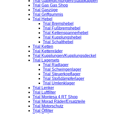
Trial Gabeldichtungen/Staubkappen
Trial Gas Gas Shop
Trial Gaszüge
Trial Griffgummis
Trial Hebel
Trial Bremshebel
Trial Fußbremshebel
Trial Kettenspannerhebel
Trial Kupplungshebel
Trial Schalthebel
Trial Ketten
Trial Kettenräder
Trial Kupplungen/Kupplungsdeckel
Trial Lagersets
Trial Radlager
Trial Schwingenlager
Trial Steuerkopflager
Trial Stoßdämpferlager
Trial Umlenklager
Trial Lenker
Trial Luftfilter
Trial Montesa 4 RT Shop
Trial Morad Räder/Ersatzteile
Trial Motorschutz
Trial Ölfilter