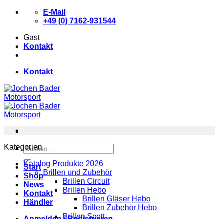
Zum
E-Mail
Inhalt
+49 (0) 7162-931544
springen
Gast
Kontakt
Kontakt
Kategorien
Suchen
nach:
Katalog Produkte 2026
Start
Brillen und Zubehör
Shop
Brillen Circuit
News
Brillen Hebo
Kontakt
Brillen Gläser Hebo
Händler
Brillen Zubehör Hebo
Brillen Scott
Anmelden / Registrieren