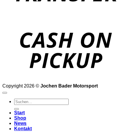
o
P
Copyright 2026 ©
Jochen Bader Motorsport
Suchen
nach:
Start
Shop
News
Kontakt