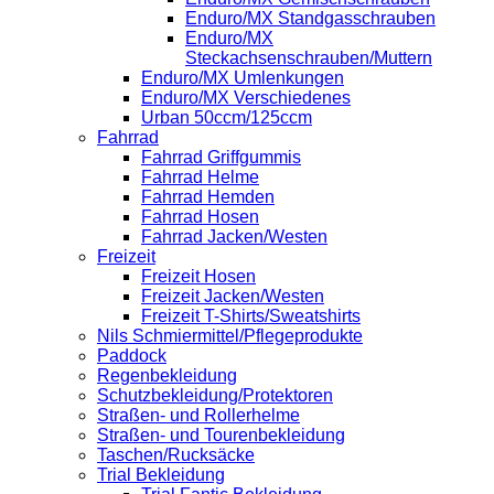
Enduro/MX Standgasschrauben
Enduro/MX
Steckachsenschrauben/Muttern
Enduro/MX Umlenkungen
Enduro/MX Verschiedenes
Urban 50ccm/125ccm
Fahrrad
Fahrrad Griffgummis
Fahrrad Helme
Fahrrad Hemden
Fahrrad Hosen
Fahrrad Jacken/Westen
Freizeit
Freizeit Hosen
Freizeit Jacken/Westen
Freizeit T-Shirts/Sweatshirts
Nils Schmiermittel/Pflegeprodukte
Paddock
Regenbekleidung
Schutzbekleidung/Protektoren
Straßen- und Rollerhelme
Straßen- und Tourenbekleidung
Taschen/Rucksäcke
Trial Bekleidung