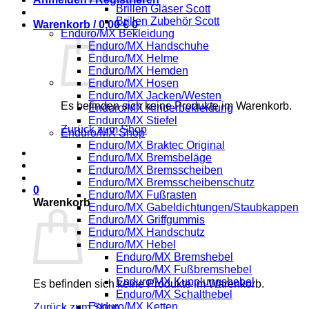
Brillen Gläser Scott
Brillen Zubehör Scott
Warenkorb /
0,00
€
0
Enduro/MX Bekleidung
Enduro/MX Handschuhe
Enduro/MX Helme
Enduro/MX Hemden
Enduro/MX Hosen
Enduro/MX Jacken/Westen
Es befinden sich keine Produkte im Warenkorb.
Enduro/MX Kinderbekleidung
Enduro/MX Stiefel
Zurück zum Shop
Enduro/MX Shop
Enduro/MX Braktec Original
Enduro/MX Bremsbeläge
Enduro/MX Bremsscheiben
Enduro/MX Bremsscheibenschutz
0
Enduro/MX Fußrasten
Warenkorb
Enduro/MX Gabeldichtungen/Staubkappen
Enduro/MX Griffgummis
Enduro/MX Handschutz
Enduro/MX Hebel
Enduro/MX Bremshebel
Enduro/MX Fußbremshebel
Enduro/MX Kupplungshebel
Es befinden sich keine Produkte im Warenkorb.
Enduro/MX Schalthebel
Enduro/MX Ketten
Zurück zum Shop