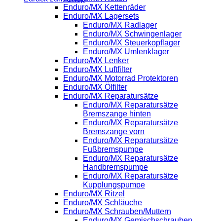
Enduro/MX Kettenräder
Enduro/MX Lagersets
Enduro/MX Radlager
Enduro/MX Schwingenlager
Enduro/MX Steuerkopflager
Enduro/MX Umlenklager
Enduro/MX Lenker
Enduro/MX Luftfilter
Enduro/MX Motorrad Protektoren
Enduro/MX Ölfilter
Enduro/MX Reparatursätze
Enduro/MX Reparatursätze
Bremszange hinten
Enduro/MX Reparatursätze
Bremszange vorn
Enduro/MX Reparatursätze
Fußbremspumpe
Enduro/MX Reparatursätze
Handbremspumpe
Enduro/MX Reparatursätze
Kupplungspumpe
Enduro/MX Ritzel
Enduro/MX Schläuche
Enduro/MX Schrauben/Muttern
Enduro/MX Gemischschrauben