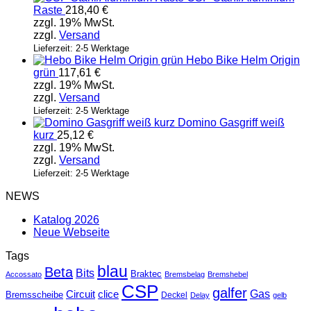
Raste
218,40
€
zzgl. 19% MwSt.
zzgl.
Versand
Lieferzeit: 2-5 Werktage
Hebo Bike Helm Origin
grün
117,61
€
zzgl. 19% MwSt.
zzgl.
Versand
Lieferzeit: 2-5 Werktage
Domino Gasgriff weiß
kurz
25,12
€
zzgl. 19% MwSt.
zzgl.
Versand
Lieferzeit: 2-5 Werktage
NEWS
Katalog 2026
Neue Webseite
Tags
blau
Beta
Bits
Braktec
Accossato
Bremsbelag
Bremshebel
CSP
galfer
Gas
Circuit
clice
Bremsscheibe
Deckel
Delay
gelb