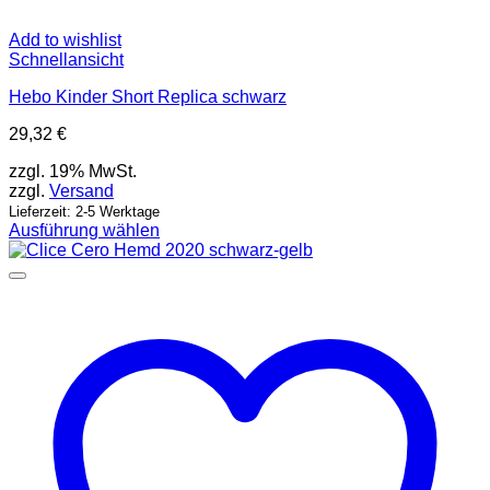
Add to wishlist
Schnellansicht
Hebo Kinder Short Replica schwarz
29,32
€
zzgl. 19% MwSt.
zzgl.
Versand
Lieferzeit: 2-5 Werktage
Ausführung wählen
Dieses
Produkt
weist
mehrere
Varianten
auf.
Die
Optionen
können
auf
der
Produktseite
gewählt