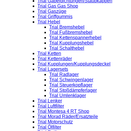
Trial Gabeldichtungen/Staubkappen
Trial Gas Gas Shop
Trial Gaszüge
Trial Griffgummis
Trial Hebel
Trial Bremshebel
Trial Fußbremshebel
Trial Kettenspannerhebel
Trial Kupplungshebel
Trial Schalthebel
Trial Ketten
Trial Kettenräder
Trial Kupplungen/Kupplungsdeckel
Trial Lagersets
Trial Radlager
Trial Schwingenlager
Trial Steuerkopflager
Trial Stoßdämpferlager
Trial Umlenklager
Trial Lenker
Trial Luftfilter
Trial Montesa 4 RT Shop
Trial Morad Räder/Ersatzteile
Trial Motorschutz
Trial Ölfilter