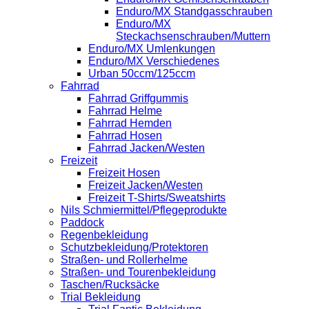
Enduro/MX Standgasschrauben
Enduro/MX
Steckachsenschrauben/Muttern
Enduro/MX Umlenkungen
Enduro/MX Verschiedenes
Urban 50ccm/125ccm
Fahrrad
Fahrrad Griffgummis
Fahrrad Helme
Fahrrad Hemden
Fahrrad Hosen
Fahrrad Jacken/Westen
Freizeit
Freizeit Hosen
Freizeit Jacken/Westen
Freizeit T-Shirts/Sweatshirts
Nils Schmiermittel/Pflegeprodukte
Paddock
Regenbekleidung
Schutzbekleidung/Protektoren
Straßen- und Rollerhelme
Straßen- und Tourenbekleidung
Taschen/Rucksäcke
Trial Bekleidung