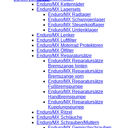
Enduro/MX Kettenräder
Enduro/MX Lagersets
Enduro/MX Radlager
Enduro/MX Schwingenlager
Enduro/MX Steuerkopflager
Enduro/MX Umlenklager
Enduro/MX Lenker
Enduro/MX Luftfilter
Enduro/MX Motorrad Protektoren
Enduro/MX Ölfilter
Enduro/MX Reparatursätze
Enduro/MX Reparatursätze
Bremszange hinten
Enduro/MX Reparatursätze
Bremszange vorn
Enduro/MX Reparatursätze
Fußbremspumpe
Enduro/MX Reparatursätze
Handbremspumpe
Enduro/MX Reparatursätze
Kupplungspumpe
Enduro/MX Ritzel
Enduro/MX Schläuche
Enduro/MX Schrauben/Muttern
Enduro/MX Gemischschrauben