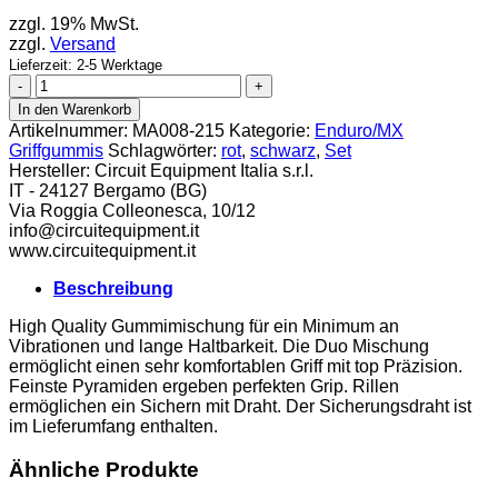
zzgl. 19% MwSt.
zzgl.
Versand
Lieferzeit: 2-5 Werktage
Circuit
Griffgummi
In den Warenkorb
Set
Artikelnummer:
MA008-215
Kategorie:
Enduro/MX
Electra
Griffgummis
Schlagwörter:
rot
,
schwarz
,
Set
schwarz-
Hersteller:
Circuit Equipment Italia s.r.l.
rot
IT - 24127 Bergamo (BG)
Menge
Via Roggia Colleonesca, 10/12
info@circuitequipment.it
www.circuitequipment.it
Beschreibung
High Quality Gummimischung für ein Minimum an
Vibrationen und lange Haltbarkeit. Die Duo Mischung
ermöglicht einen sehr komfortablen Griff mit top Präzision.
Feinste Pyramiden ergeben perfekten Grip. Rillen
ermöglichen ein Sichern mit Draht. Der Sicherungsdraht ist
im Lieferumfang enthalten.
Ähnliche Produkte