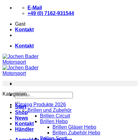
Zum
E-Mail
Inhalt
+49 (0) 7162-931544
springen
Gast
Kontakt
Kontakt
Kategorien
Suchen
nach:
Katalog Produkte 2026
Start
Brillen und Zubehör
Shop
Brillen Circuit
News
Brillen Hebo
Kontakt
Brillen Gläser Hebo
Händler
Brillen Zubehör Hebo
Brillen Scott
Anmelden / Registrieren