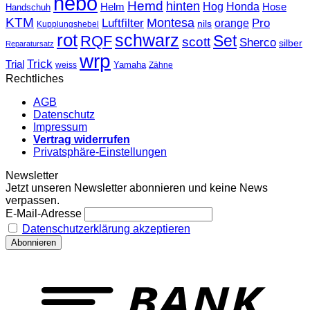
hebo
Hemd
hinten
Hog
Honda
Helm
Hose
Handschuh
KTM
Montesa
Luftfilter
orange
Pro
nils
Kupplungshebel
rot
schwarz
Set
RQF
scott
Sherco
silber
Reparatursatz
wrp
Trick
Trial
weiss
Yamaha
Zähne
Rechtliches
AGB
Datenschutz
Impressum
Vertrag widerrufen
Privatsphäre-Einstellungen
Newsletter
Jetzt unseren Newsletter abonnieren und keine News
verpassen.
E-Mail-Adresse
Datenschutzerklärung akzeptieren
T