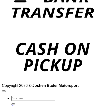
o
P
Copyright 2026 ©
Jochen Bader Motorsport
Suchen
nach: