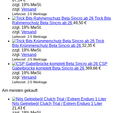
67,14
€
mehrere
zzgl. 19% MwSt.
Varianten
zzgl.
Versand
auf.
Die
Lieferzeit: 2-5 Werktage
Trick Bits
Optionen
Rahmenschutz Beta Sincro ab 26
49,50
€
können
zzgl. 19% MwSt.
auf
zzgl.
Versand
der
Produktseite
Lieferzeit: 2-5 Werktage
Trick
gewählt
Bits Krümmerschutz Beta Sincro ab 26
32,35
€
werden
zzgl. 19% MwSt.
zzgl.
Versand
Lieferzeit: 2-5 Werktage
CSP
Gabelbrücke komplett Beta Sincro ab 26
369,66
€
zzgl. 19% MwSt.
zzgl.
Versand
Lieferzeit: 2-5 Werktage
Am meisten gekauft
Nils Getriebeöl Clutch Trial / Extrem Enduro 1 Liter
21,43
€
zzgl. 19% MwSt.