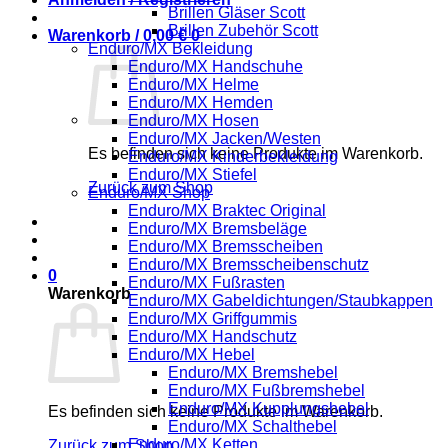
Brillen Gläser Scott
Brillen Zubehör Scott
Warenkorb /
0,00
€
0
Enduro/MX Bekleidung
Enduro/MX Handschuhe
Enduro/MX Helme
Enduro/MX Hemden
Enduro/MX Hosen
Enduro/MX Jacken/Westen
Es befinden sich keine Produkte im Warenkorb.
Enduro/MX Kinderbekleidung
Enduro/MX Stiefel
Zurück zum Shop
Enduro/MX Shop
Enduro/MX Braktec Original
Enduro/MX Bremsbeläge
Enduro/MX Bremsscheiben
Enduro/MX Bremsscheibenschutz
0
Enduro/MX Fußrasten
Warenkorb
Enduro/MX Gabeldichtungen/Staubkappen
Enduro/MX Griffgummis
Enduro/MX Handschutz
Enduro/MX Hebel
Enduro/MX Bremshebel
Enduro/MX Fußbremshebel
Enduro/MX Kupplungshebel
Es befinden sich keine Produkte im Warenkorb.
Enduro/MX Schalthebel
Enduro/MX Ketten
Zurück zum Shop