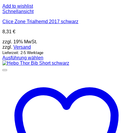
Add to wishlist
Schnellansicht
Clice Zone Trialhemd 2017 schwarz
8,31
€
zzgl. 19% MwSt.
zzgl.
Versand
Lieferzeit: 2-5 Werktage
Ausführung wählen
Dieses
Produkt
weist
mehrere
Varianten
auf.
Die
Optionen
können
auf
der
Produktseite
gewählt
werden