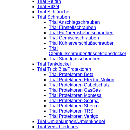
Trial Reifen
Trial Ritzel
Trial Schläuche
Trial Schrauben
Trial Anschlagschrauben
Trial Einstellschrauben
Trial Fußbremshebelschrauben
Trial Gemischschrauben
Trial Kühlerverschlußschrauben
Trial
Öleinfüllschrauben/Inspektionsdeckel
Trial Standgasschrauben
Trial Tankdeckel
Trial Trick Bits/Protektoren
Trial Protektoren Beta
Trial Protektoren Electric Motion
Trial Protektoren Gabelschutz
Trial Protektoren GasGas
Trial Protektoren Montesa
Trial Protektoren Scorpa
Trial Protektoren Sherco
Trial Protektoren TRS
Trial Protektoren Vertigo
Trial Umlenkungen/Umlenkhebel
Trial Verschiedenes