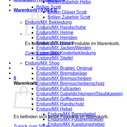
Brillen Zubehör Hebo
Brillen Scott
Warenkorb /
0,00
€
0
Brillen Gläser Scott
Brillen Zubehör Scott
Enduro/MX Bekleidung
Enduro/MX Handschuhe
Enduro/MX Helme
Enduro/MX Hemden
Enduro/MX Hosen
Es befinden sich keine Produkte im Warenkorb.
Enduro/MX Jacken/Westen
Enduro/MX Kinderbekleidung
Zurück zum Shop
Enduro/MX Stiefel
Enduro/MX Shop
Enduro/MX Braktec Original
Enduro/MX Bremsbeläge
0
Enduro/MX Bremsscheiben
Warenkorb
Enduro/MX Bremsscheibenschutz
Enduro/MX Fußrasten
Enduro/MX Gabeldichtungen/Staubkappen
Enduro/MX Griffgummis
Enduro/MX Handschutz
Enduro/MX Hebel
Enduro/MX Bremshebel
Es befinden sich keine Produkte im Warenkorb.
Enduro/MX Fußbremshebel
Enduro/MX Kupplungshebel
Zurück zum Shop