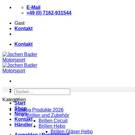
Zum
E-Mail
Inhalt
+49 (0) 7162-931544
springen
Gast
Kontakt
Kontakt
Suchen
nach:
Kategorien
Start
Shop
Katalog Produkte 2026
News
Brillen und Zubehör
Kontakt
Brillen Circuit
Händler
Brillen Hebo
Brillen Gläser Hebo
Anmelden / Registrieren