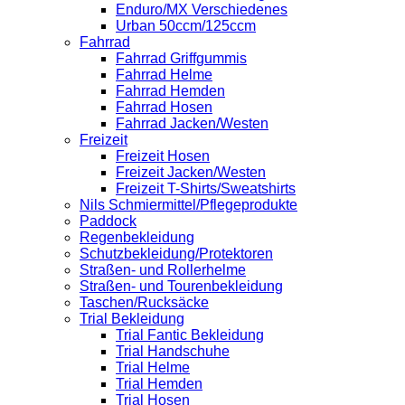
Enduro/MX Verschiedenes
Urban 50ccm/125ccm
Fahrrad
Fahrrad Griffgummis
Fahrrad Helme
Fahrrad Hemden
Fahrrad Hosen
Fahrrad Jacken/Westen
Freizeit
Freizeit Hosen
Freizeit Jacken/Westen
Freizeit T-Shirts/Sweatshirts
Nils Schmiermittel/Pflegeprodukte
Paddock
Regenbekleidung
Schutzbekleidung/Protektoren
Straßen- und Rollerhelme
Straßen- und Tourenbekleidung
Taschen/Rucksäcke
Trial Bekleidung
Trial Fantic Bekleidung
Trial Handschuhe
Trial Helme
Trial Hemden
Trial Hosen