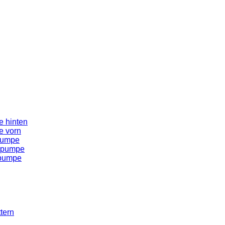
 hinten
e vorn
pumpe
spumpe
spumpe
tern