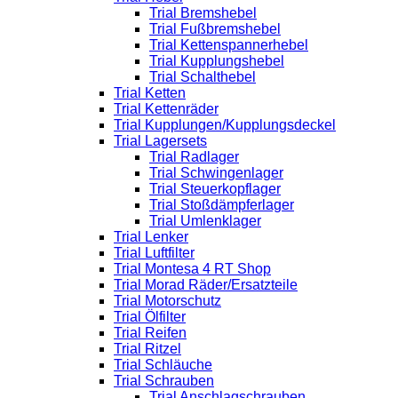
Trial Bremshebel
Trial Fußbremshebel
Trial Kettenspannerhebel
Trial Kupplungshebel
Trial Schalthebel
Trial Ketten
Trial Kettenräder
Trial Kupplungen/Kupplungsdeckel
Trial Lagersets
Trial Radlager
Trial Schwingenlager
Trial Steuerkopflager
Trial Stoßdämpferlager
Trial Umlenklager
Trial Lenker
Trial Luftfilter
Trial Montesa 4 RT Shop
Trial Morad Räder/Ersatzteile
Trial Motorschutz
Trial Ölfilter
Trial Reifen
Trial Ritzel
Trial Schläuche
Trial Schrauben
Trial Anschlagschrauben