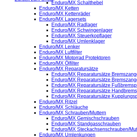
Enduro/MX Schalthebel
Enduro/MX Ketten
Enduro/MX Kettenräder
Enduro/MX Lagersets
Enduro/MX Radlager
Enduro/MX Schwingenlager
Enduro/MX Steuerkopflager
Enduro/MX Umlenklager
Enduro/MX Lenker
Enduro/MX Luftfilter
Enduro/MX Motorrad Protektoren
Enduro/MX Ölfilter
Enduro/MX Reparatursätze
Enduro/MX Reparatursätze Bremszange
Enduro/MX Reparatursätze Bremszang
Enduro/MX Reparatursätze Fußbrems
Enduro/MX Reparatursätze Handbrem
Enduro/MX Reparatursätze Kupplung
Enduro/MX Ritzel
Enduro/MX Schläuche
Enduro/MX Schrauben/Muttern
Enduro/MX Gemischschrauben
Enduro/MX Standgasschrauben
Enduro/MX Steckachsenschrauben/Mut
Enduro/MX Umlenkungen