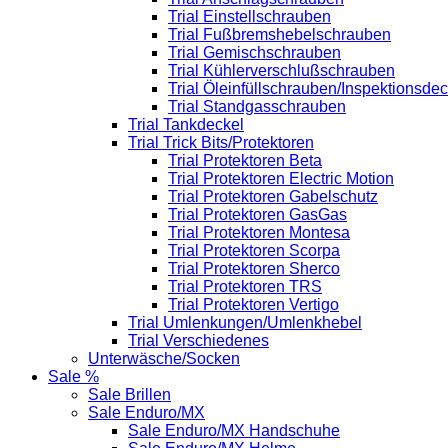
Trial Einstellschrauben
Trial Fußbremshebelschrauben
Trial Gemischschrauben
Trial Kühlerverschlußschrauben
Trial Öleinfüllschrauben/Inspektionsdec
Trial Standgasschrauben
Trial Tankdeckel
Trial Trick Bits/Protektoren
Trial Protektoren Beta
Trial Protektoren Electric Motion
Trial Protektoren Gabelschutz
Trial Protektoren GasGas
Trial Protektoren Montesa
Trial Protektoren Scorpa
Trial Protektoren Sherco
Trial Protektoren TRS
Trial Protektoren Vertigo
Trial Umlenkungen/Umlenkhebel
Trial Verschiedenes
Unterwäsche/Socken
Sale %
Sale Brillen
Sale Enduro/MX
Sale Enduro/MX Handschuhe