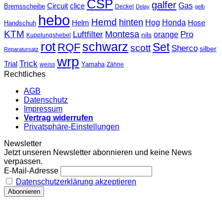
CSP
galfer
Gas
Circuit
clice
Bremsscheibe
Deckel
Delay
gelb
hebo
Hemd
hinten
Hog
Honda
Helm
Hose
Handschuh
KTM
Montesa
Luftfilter
orange
Pro
nils
Kupplungshebel
rot
schwarz
Set
RQF
scott
Sherco
silber
Reparatursatz
wrp
Trick
Trial
weiss
Yamaha
Zähne
Rechtliches
AGB
Datenschutz
Impressum
Vertrag widerrufen
Privatsphäre-Einstellungen
Newsletter
Jetzt unseren Newsletter abonnieren und keine News
verpassen.
E-Mail-Adresse
Datenschutzerklärung akzeptieren
T