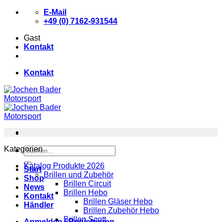
Zum
E-Mail
Inhalt
+49 (0) 7162-931544
springen
Gast
Kontakt
Kontakt
Kategorien
Suchen
nach:
Katalog Produkte 2026
Start
Brillen und Zubehör
Shop
Brillen Circuit
News
Brillen Hebo
Kontakt
Brillen Gläser Hebo
Händler
Brillen Zubehör Hebo
Brillen Scott
Anmelden / Registrieren