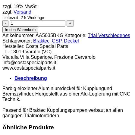
zzgl. 19% MwSt.
zzgl.
Versand
Lieferzeit: 2-5 Werktage
CSP
Alu
In den Warenkorb
Deckel
Artikelnummer:
AA5035BKG
Kategorie:
Trial Verschiedenes
Braktec
Schlagwörter:
Braktec
,
CSP
,
Deckel
Bremse
Hersteller:
Costa Special Parts
gold
IT - 13019 Varallo (VC)
Menge
Via alla Villa Superiore, Frazione Cervarolo
info@costaspecialparts.it
www.costaspecialparts.it
Beschreibung
Farbig eloxierter Aluminiumdeckel für Kupplungund
Bremszylinder. Hergestellt aus einer Alu-Legierung mit CNC
Technik.
Passend für Braktec Kupplungspumpen verbaut an allen
gängigen Trialmotorrädern
Ähnliche Produkte