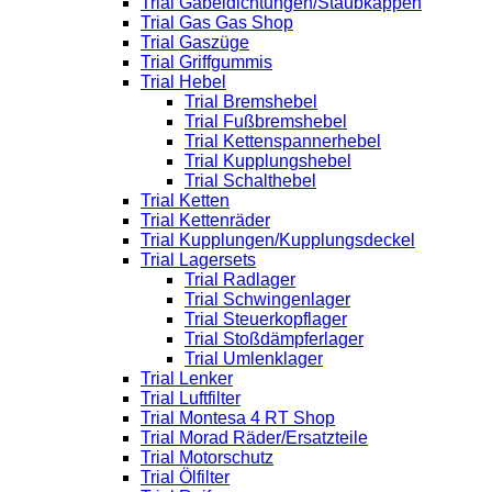
Trial Gabeldichtungen/Staubkappen
Trial Gas Gas Shop
Trial Gaszüge
Trial Griffgummis
Trial Hebel
Trial Bremshebel
Trial Fußbremshebel
Trial Kettenspannerhebel
Trial Kupplungshebel
Trial Schalthebel
Trial Ketten
Trial Kettenräder
Trial Kupplungen/Kupplungsdeckel
Trial Lagersets
Trial Radlager
Trial Schwingenlager
Trial Steuerkopflager
Trial Stoßdämpferlager
Trial Umlenklager
Trial Lenker
Trial Luftfilter
Trial Montesa 4 RT Shop
Trial Morad Räder/Ersatzteile
Trial Motorschutz
Trial Ölfilter