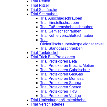
Trial Reifen
Trial Ritzel
Trial Schläuche
Trial Schrauben
Trial Anschlagschrauben
Trial Einstellschrauben
Trial Fußbremshebelschrauben
Trial Gemischschrauben
Trial Kühlerverschlußschrauben
Trial
Öleinfüllschrauben/Inspektionsdeckel
Trial Standgasschrauben
Trial Tankdeckel
Trial Trick Bits/Protektoren
Trial Protektoren Beta
Trial Protektoren Electric Motion
Trial Protektoren Gabelschutz
Trial Protektoren GasGas
Trial Protektoren Montesa
Trial Protektoren Scorpa
Trial Protektoren Sherco
Trial Protektoren TRS
Trial Protektoren Vertigo
Trial Umlenkungen/Umlenkhebel
Trial Verschiedenes