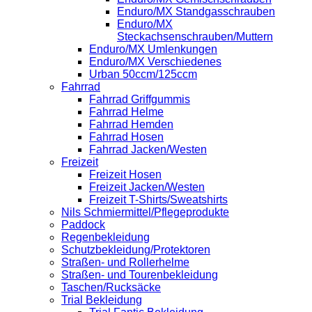
Enduro/MX Standgasschrauben
Enduro/MX
Steckachsenschrauben/Muttern
Enduro/MX Umlenkungen
Enduro/MX Verschiedenes
Urban 50ccm/125ccm
Fahrrad
Fahrrad Griffgummis
Fahrrad Helme
Fahrrad Hemden
Fahrrad Hosen
Fahrrad Jacken/Westen
Freizeit
Freizeit Hosen
Freizeit Jacken/Westen
Freizeit T-Shirts/Sweatshirts
Nils Schmiermittel/Pflegeprodukte
Paddock
Regenbekleidung
Schutzbekleidung/Protektoren
Straßen- und Rollerhelme
Straßen- und Tourenbekleidung
Taschen/Rucksäcke
Trial Bekleidung