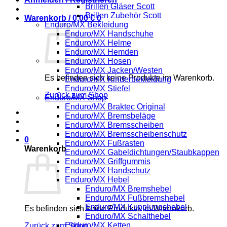
Brillen Gläser Scott
Brillen Zubehör Scott
Warenkorb /
0,00
€
0
Enduro/MX Bekleidung
Enduro/MX Handschuhe
Enduro/MX Helme
Enduro/MX Hemden
Enduro/MX Hosen
Enduro/MX Jacken/Westen
Es befinden sich keine Produkte im Warenkorb.
Enduro/MX Kinderbekleidung
Enduro/MX Stiefel
Zurück zum Shop
Enduro/MX Shop
Enduro/MX Braktec Original
Enduro/MX Bremsbeläge
Enduro/MX Bremsscheiben
Enduro/MX Bremsscheibenschutz
0
Enduro/MX Fußrasten
Warenkorb
Enduro/MX Gabeldichtungen/Staubkappen
Enduro/MX Griffgummis
Enduro/MX Handschutz
Enduro/MX Hebel
Enduro/MX Bremshebel
Enduro/MX Fußbremshebel
Enduro/MX Kupplungshebel
Es befinden sich keine Produkte im Warenkorb.
Enduro/MX Schalthebel
Enduro/MX Ketten
Zurück zum Shop