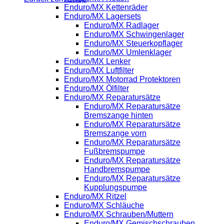
Enduro/MX Kettenräder
Enduro/MX Lagersets
Enduro/MX Radlager
Enduro/MX Schwingenlager
Enduro/MX Steuerkopflager
Enduro/MX Umlenklager
Enduro/MX Lenker
Enduro/MX Luftfilter
Enduro/MX Motorrad Protektoren
Enduro/MX Ölfilter
Enduro/MX Reparatursätze
Enduro/MX Reparatursätze
Bremszange hinten
Enduro/MX Reparatursätze
Bremszange vorn
Enduro/MX Reparatursätze
Fußbremspumpe
Enduro/MX Reparatursätze
Handbremspumpe
Enduro/MX Reparatursätze
Kupplungspumpe
Enduro/MX Ritzel
Enduro/MX Schläuche
Enduro/MX Schrauben/Muttern
Enduro/MX Gemischschrauben