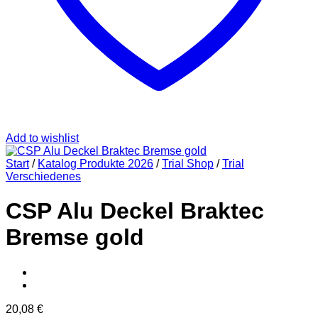
Add to wishlist
Start
/
Katalog Produkte 2026
/
Trial Shop
/
Trial
Verschiedenes
CSP Alu Deckel Braktec
Bremse gold
20,08
€