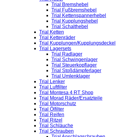
Trial Bremshebel
Trial Fußbremshebel
Trial Kettenspannerhebel
Trial Kupplungshebel
Trial Schalthebel
Trial Ketten
Trial Kettenräder
Trial Kupplungen/Kupplungsdeckel
Trial Lagersets
Trial Radlager
Trial Schwingenlager
Trial Steuerkopflager
Trial Stoßdämpferlager
Trial Umlenklager
Trial Lenker
Trial Luftfilter
Trial Montesa 4 RT Shop
Trial Morad Räder/Ersatzteile
Trial Motorschutz
Trial Ölfilter
Trial Reifen
Trial Ritzel
Trial Schläuche
Trial Schrauben
Trial Anschlagschrauben