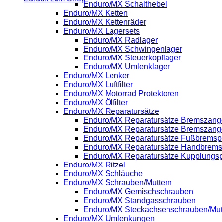
Enduro/MX Schalthebel
Enduro/MX Ketten
Enduro/MX Kettenräder
Enduro/MX Lagersets
Enduro/MX Radlager
Enduro/MX Schwingenlager
Enduro/MX Steuerkopflager
Enduro/MX Umlenklager
Enduro/MX Lenker
Enduro/MX Luftfilter
Enduro/MX Motorrad Protektoren
Enduro/MX Ölfilter
Enduro/MX Reparatursätze
Enduro/MX Reparatursätze Bremszange
Enduro/MX Reparatursätze Bremszang
Enduro/MX Reparatursätze Fußbrems
Enduro/MX Reparatursätze Handbrem
Enduro/MX Reparatursätze Kupplung
Enduro/MX Ritzel
Enduro/MX Schläuche
Enduro/MX Schrauben/Muttern
Enduro/MX Gemischschrauben
Enduro/MX Standgasschrauben
Enduro/MX Steckachsenschrauben/Mut
Enduro/MX Umlenkungen