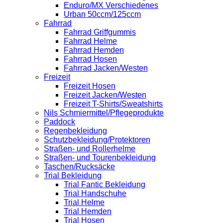
Enduro/MX Verschiedenes
Urban 50ccm/125ccm
Fahrrad
Fahrrad Griffgummis
Fahrrad Helme
Fahrrad Hemden
Fahrrad Hosen
Fahrrad Jacken/Westen
Freizeit
Freizeit Hosen
Freizeit Jacken/Westen
Freizeit T-Shirts/Sweatshirts
Nils Schmiermittel/Pflegeprodukte
Paddock
Regenbekleidung
Schutzbekleidung/Protektoren
Straßen- und Rollerhelme
Straßen- und Tourenbekleidung
Taschen/Rucksäcke
Trial Bekleidung
Trial Fantic Bekleidung
Trial Handschuhe
Trial Helme
Trial Hemden
Trial Hosen