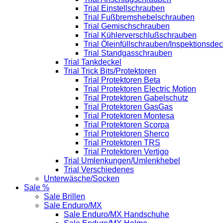
Trial Einstellschrauben
Trial Fußbremshebelschrauben
Trial Gemischschrauben
Trial Kühlerverschlußschrauben
Trial Öleinfüllschrauben/Inspektionsdec
Trial Standgasschrauben
Trial Tankdeckel
Trial Trick Bits/Protektoren
Trial Protektoren Beta
Trial Protektoren Electric Motion
Trial Protektoren Gabelschutz
Trial Protektoren GasGas
Trial Protektoren Montesa
Trial Protektoren Scorpa
Trial Protektoren Sherco
Trial Protektoren TRS
Trial Protektoren Vertigo
Trial Umlenkungen/Umlenkhebel
Trial Verschiedenes
Unterwäsche/Socken
Sale %
Sale Brillen
Sale Enduro/MX
Sale Enduro/MX Handschuhe