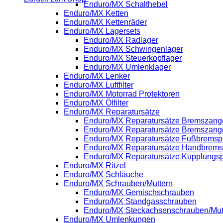
Enduro/MX Schalthebel
Enduro/MX Ketten
Enduro/MX Kettenräder
Enduro/MX Lagersets
Enduro/MX Radlager
Enduro/MX Schwingenlager
Enduro/MX Steuerkopflager
Enduro/MX Umlenklager
Enduro/MX Lenker
Enduro/MX Luftfilter
Enduro/MX Motorrad Protektoren
Enduro/MX Ölfilter
Enduro/MX Reparatursätze
Enduro/MX Reparatursätze Bremszange
Enduro/MX Reparatursätze Bremszang
Enduro/MX Reparatursätze Fußbrems
Enduro/MX Reparatursätze Handbrem
Enduro/MX Reparatursätze Kupplung
Enduro/MX Ritzel
Enduro/MX Schläuche
Enduro/MX Schrauben/Muttern
Enduro/MX Gemischschrauben
Enduro/MX Standgasschrauben
Enduro/MX Steckachsenschrauben/Mut
Enduro/MX Umlenkungen