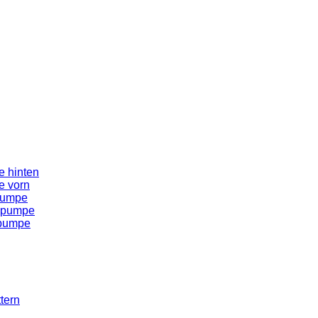
 hinten
e vorn
pumpe
spumpe
spumpe
tern