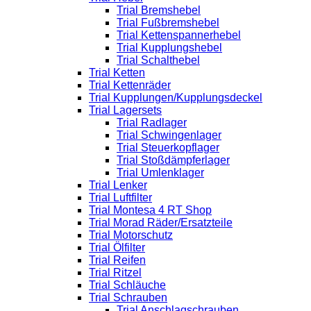
Trial Bremshebel
Trial Fußbremshebel
Trial Kettenspannerhebel
Trial Kupplungshebel
Trial Schalthebel
Trial Ketten
Trial Kettenräder
Trial Kupplungen/Kupplungsdeckel
Trial Lagersets
Trial Radlager
Trial Schwingenlager
Trial Steuerkopflager
Trial Stoßdämpferlager
Trial Umlenklager
Trial Lenker
Trial Luftfilter
Trial Montesa 4 RT Shop
Trial Morad Räder/Ersatzteile
Trial Motorschutz
Trial Ölfilter
Trial Reifen
Trial Ritzel
Trial Schläuche
Trial Schrauben
Trial Anschlagschrauben