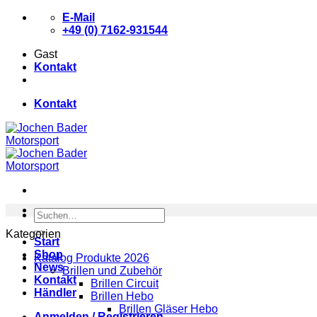
Zum
E-Mail
Inhalt
+49 (0) 7162-931544
springen
Gast
Kontakt
Kontakt
Suchen
nach:
Kategorien
Start
Shop
Katalog Produkte 2026
News
Brillen und Zubehör
Kontakt
Brillen Circuit
Händler
Brillen Hebo
Brillen Gläser Hebo
Anmelden / Registrieren