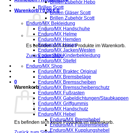
Brillen Zubehör Hebo
Brillen Scott
Warenkorb /
0,00
€
0
Brillen Gläser Scott
Brillen Zubehör Scott
Enduro/MX Bekleidung
Enduro/MX Handschuhe
Enduro/MX Helme
Enduro/MX Hemden
Enduro/MX Hosen
Es befinden sich keine Produkte im Warenkorb.
Enduro/MX Jacken/Westen
Enduro/MX Kinderbekleidung
Zurück zum Shop
Enduro/MX Stiefel
Enduro/MX Shop
Enduro/MX Braktec Original
Enduro/MX Bremsbeläge
0
Enduro/MX Bremsscheiben
Warenkorb
Enduro/MX Bremsscheibenschutz
Enduro/MX Fußrasten
Enduro/MX Gabeldichtungen/Staubkappen
Enduro/MX Griffgummis
Enduro/MX Handschutz
Enduro/MX Hebel
Enduro/MX Bremshebel
Es befinden sich keine Produkte im Warenkorb.
Enduro/MX Fußbremshebel
Enduro/MX Kupplungshebel
Zurück zum Shop