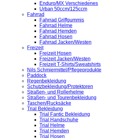
Enduro/MX Verschiedenes
Urban 50ccm/125ccm
Fahrrad
Fahrrad Griffgummis
Fahrrad Helme
Fahrrad Hemden
Fahrrad Hosen
Fahrrad Jacken/Westen
Freizeit
Freizeit Hosen
Freizeit Jacken/Westen
Freizeit T-Shirts/Sweatshirts
Nils Schmiermittel/Pflegeprodukte
Paddock
Regenbekleidung
Schutzbekleidung/Protektoren
Straßen- und Rollerhelme
Straßen- und Tourenbekleidung
Taschen/Rucksäcke
Trial Bekleidung
Trial Fantic Bekleidung
Trial Handschuhe
Trial Helme
Trial Hemden
Trial Hosen