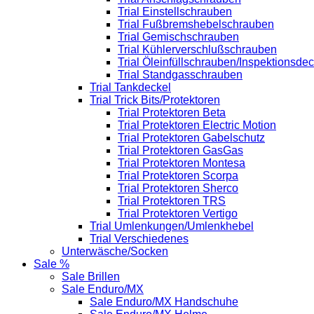
Trial Einstellschrauben
Trial Fußbremshebelschrauben
Trial Gemischschrauben
Trial Kühlerverschlußschrauben
Trial Öleinfüllschrauben/Inspektionsdec
Trial Standgasschrauben
Trial Tankdeckel
Trial Trick Bits/Protektoren
Trial Protektoren Beta
Trial Protektoren Electric Motion
Trial Protektoren Gabelschutz
Trial Protektoren GasGas
Trial Protektoren Montesa
Trial Protektoren Scorpa
Trial Protektoren Sherco
Trial Protektoren TRS
Trial Protektoren Vertigo
Trial Umlenkungen/Umlenkhebel
Trial Verschiedenes
Unterwäsche/Socken
Sale %
Sale Brillen
Sale Enduro/MX
Sale Enduro/MX Handschuhe