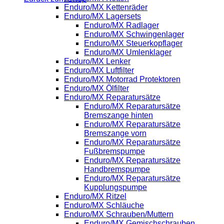
Enduro/MX Kettenräder
Enduro/MX Lagersets
Enduro/MX Radlager
Enduro/MX Schwingenlager
Enduro/MX Steuerkopflager
Enduro/MX Umlenklager
Enduro/MX Lenker
Enduro/MX Luftfilter
Enduro/MX Motorrad Protektoren
Enduro/MX Ölfilter
Enduro/MX Reparatursätze
Enduro/MX Reparatursätze
Bremszange hinten
Enduro/MX Reparatursätze
Bremszange vorn
Enduro/MX Reparatursätze
Fußbremspumpe
Enduro/MX Reparatursätze
Handbremspumpe
Enduro/MX Reparatursätze
Kupplungspumpe
Enduro/MX Ritzel
Enduro/MX Schläuche
Enduro/MX Schrauben/Muttern
Enduro/MX Gemischschrauben