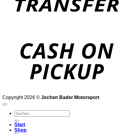
o
P
Copyright 2026 ©
Jochen Bader Motorsport
Suchen
nach:
Start
Shop