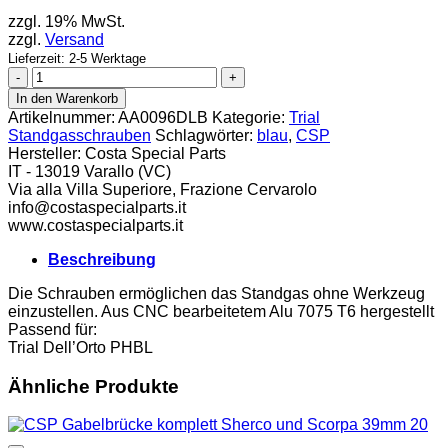
zzgl. 19% MwSt.
zzgl.
Versand
Lieferzeit: 2-5 Werktage
CSP
Dellorto
In den Warenkorb
Standgasschraube
Artikelnummer:
AA0096DLB
Kategorie:
Trial
blau
Standgasschrauben
Schlagwörter:
blau
,
CSP
Menge
Hersteller:
Costa Special Parts
IT - 13019 Varallo (VC)
Via alla Villa Superiore, Frazione Cervarolo
info@costaspecialparts.it
www.costaspecialparts.it
Beschreibung
Die Schrauben ermöglichen das Standgas ohne Werkzeug
einzustellen. Aus CNC bearbeitetem Alu 7075 T6 hergestellt
Passend für:
Trial Dell’Orto PHBL
Ähnliche Produkte