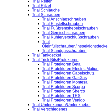
Trial Reifen
Trial Ritzel
Trial Schläuche
Trial Schrauben
Trial Anschlagschrauben
Trial Einstellschrauben
Trial Fußbremshebelschrauben
Trial Gemischschrauben
Trial Kühlerverschlußschrauben
Trial
Öleinfüllschrauben/Inspektionsdeckel
Trial Standgasschrauben
Trial Tankdeckel
Trial Trick Bits/Protektoren
Trial Protektoren Beta
Trial Protektoren Electric Motion
Trial Protektoren Gabelschutz
Trial Protektoren GasGas
Trial Protektoren Montesa
Trial Protektoren Scorpa
Trial Protektoren Sherco
Trial Protektoren TRS
Trial Protektoren Vertigo
Trial Umlenkungen/Umlenkhebel
Trial Verschiedenes