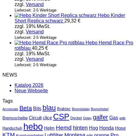
zzgl.
Versand
Lieferzeit: 2-5 Werktage
Hebo Kinder
Short Replica schwarz
29,32
€
zzgl. 19% MwSt.
zzgl.
Versand
Lieferzeit: 2-5 Werktage
Hebo Hemd Race Pro
rot/blau
40,25
€
zzgl. 19% MwSt.
zzgl.
Versand
Lieferzeit: 2-5 Werktage
NEWS
Katalog 2026
Neue Webseite
Tags
blau
Beta
Bits
Braktec
Accossato
Bremsbelag
Bremshebel
CSP
galfer
Gas
Circuit
clice
Bremsscheibe
Deckel
Delay
gelb
hebo
Hemd
hinten
Hog
Honda
Helm
Hose
Handschuh
KTM
Montesa
Luftfilter
orange
Pro
nils
Kupplungshebel