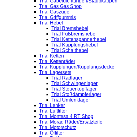
Trial Gabeldichtungen/Staubkappen
Trial Gas Gas Shop
Trial Gaszüge
Trial Griffgummis
Trial Hebel
Trial Bremshebel
Trial Fußbremshebel
Trial Kettenspannerhebel
Trial Kupplungshebel
Trial Schalthebel
Trial Ketten
Trial Kettenräder
Trial Kupplungen/Kupplungsdeckel
Trial Lagersets
Trial Radlager
Trial Schwingenlager
Trial Steuerkopflager
Trial Stoßdämpferlager
Trial Umlenklager
Trial Lenker
Trial Luftfilter
Trial Montesa 4 RT Shop
Trial Morad Räder/Ersatzteile
Trial Motorschutz
Trial Ölfilter