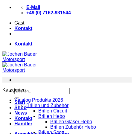
Zum
E-Mail
Inhalt
+49 (0) 7162-931544
springen
Gast
Kontakt
Kontakt
Kategorien
Suchen
nach:
Katalog Produkte 2026
Start
Brillen und Zubehör
Shop
Brillen Circuit
News
Brillen Hebo
Kontakt
Brillen Gläser Hebo
Händler
Brillen Zubehör Hebo
Brillen Scott
Anmelden / Registrieren