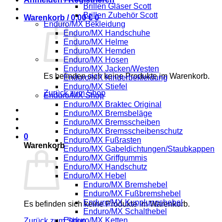
Brillen Gläser Scott
Brillen Zubehör Scott
Warenkorb /
0,00
€
0
Enduro/MX Bekleidung
Enduro/MX Handschuhe
Enduro/MX Helme
Enduro/MX Hemden
Enduro/MX Hosen
Enduro/MX Jacken/Westen
Es befinden sich keine Produkte im Warenkorb.
Enduro/MX Kinderbekleidung
Enduro/MX Stiefel
Zurück zum Shop
Enduro/MX Shop
Enduro/MX Braktec Original
Enduro/MX Bremsbeläge
Enduro/MX Bremsscheiben
Enduro/MX Bremsscheibenschutz
0
Enduro/MX Fußrasten
Warenkorb
Enduro/MX Gabeldichtungen/Staubkappen
Enduro/MX Griffgummis
Enduro/MX Handschutz
Enduro/MX Hebel
Enduro/MX Bremshebel
Enduro/MX Fußbremshebel
Enduro/MX Kupplungshebel
Es befinden sich keine Produkte im Warenkorb.
Enduro/MX Schalthebel
Enduro/MX Ketten
Zurück zum Shop