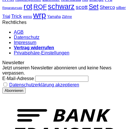
rot
schwarz
Set
RQF
scott
Sherco
silber
Reparatursatz
wrp
Trick
Trial
weiss
Yamaha
Zähne
Rechtliches
AGB
Datenschutz
Impressum
Vertrag widerrufen
Privatsphäre-Einstellungen
Newsletter
Jetzt unseren Newsletter abonnieren und keine News
verpassen.
E-Mail-Adresse
Datenschutzerklärung akzeptieren
T