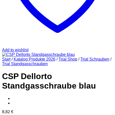
Add to wishlist
Start
/
Katalog Produkte 2026
/
Trial Shop
/
Trial Schrauben
/
Trial Standgasschrauben
CSP Dellorto
Standgasschraube blau
8,82
€