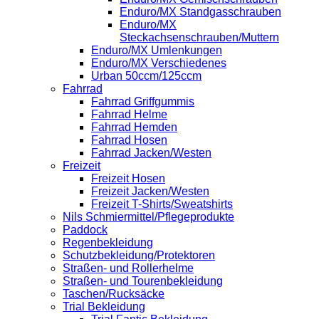
Enduro/MX Standgasschrauben
Enduro/MX
Steckachsenschrauben/Muttern
Enduro/MX Umlenkungen
Enduro/MX Verschiedenes
Urban 50ccm/125ccm
Fahrrad
Fahrrad Griffgummis
Fahrrad Helme
Fahrrad Hemden
Fahrrad Hosen
Fahrrad Jacken/Westen
Freizeit
Freizeit Hosen
Freizeit Jacken/Westen
Freizeit T-Shirts/Sweatshirts
Nils Schmiermittel/Pflegeprodukte
Paddock
Regenbekleidung
Schutzbekleidung/Protektoren
Straßen- und Rollerhelme
Straßen- und Tourenbekleidung
Taschen/Rucksäcke
Trial Bekleidung