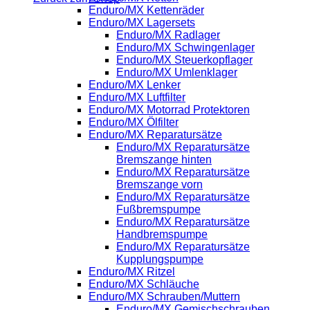
Enduro/MX Kettenräder
Enduro/MX Lagersets
Enduro/MX Radlager
Enduro/MX Schwingenlager
Enduro/MX Steuerkopflager
Enduro/MX Umlenklager
Enduro/MX Lenker
Enduro/MX Luftfilter
Enduro/MX Motorrad Protektoren
Enduro/MX Ölfilter
Enduro/MX Reparatursätze
Enduro/MX Reparatursätze
Bremszange hinten
Enduro/MX Reparatursätze
Bremszange vorn
Enduro/MX Reparatursätze
Fußbremspumpe
Enduro/MX Reparatursätze
Handbremspumpe
Enduro/MX Reparatursätze
Kupplungspumpe
Enduro/MX Ritzel
Enduro/MX Schläuche
Enduro/MX Schrauben/Muttern
Enduro/MX Gemischschrauben