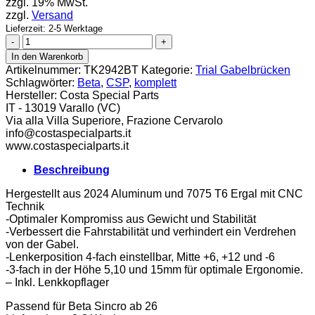
zzgl. 19% MwSt.
zzgl.
Versand
Lieferzeit: 2-5 Werktage
CSP
Gabelbrücke
In den Warenkorb
komplett
Artikelnummer:
TK2942BT
Kategorie:
Trial Gabelbrücken
Beta
Schlagwörter:
Beta
,
CSP
,
komplett
Sincro
Hersteller:
Costa Special Parts
ab
IT - 13019 Varallo (VC)
26
Via alla Villa Superiore, Frazione Cervarolo
Menge
info@costaspecialparts.it
www.costaspecialparts.it
Beschreibung
Hergestellt aus 2024 Aluminum und 7075 T6 Ergal mit CNC
Technik
-Optimaler Kompromiss aus Gewicht und Stabilität
-Verbessert die Fahrstabilität und verhindert ein Verdrehen
von der Gabel.
-Lenkerposition 4-fach einstellbar, Mitte +6, +12 und -6
-3-fach in der Höhe 5,10 und 15mm für optimale Ergonomie.
– Inkl. Lenkkopflager
Passend für Beta Sincro ab 26