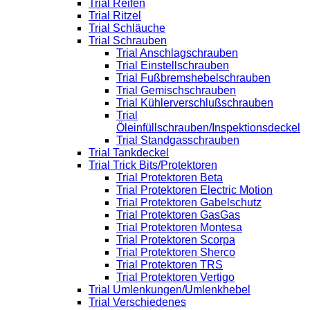
Trial Reifen
Trial Ritzel
Trial Schläuche
Trial Schrauben
Trial Anschlagschrauben
Trial Einstellschrauben
Trial Fußbremshebelschrauben
Trial Gemischschrauben
Trial Kühlerverschlußschrauben
Trial
Öleinfüllschrauben/Inspektionsdeckel
Trial Standgasschrauben
Trial Tankdeckel
Trial Trick Bits/Protektoren
Trial Protektoren Beta
Trial Protektoren Electric Motion
Trial Protektoren Gabelschutz
Trial Protektoren GasGas
Trial Protektoren Montesa
Trial Protektoren Scorpa
Trial Protektoren Sherco
Trial Protektoren TRS
Trial Protektoren Vertigo
Trial Umlenkungen/Umlenkhebel
Trial Verschiedenes