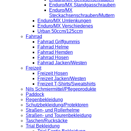
Enduro/MX Standgasschrauben
Enduro/MX
Steckachsenschrauben/Muttern
Enduro/MX Umlenkungen
Enduro/MX Verschiedenes
Urban 50ccm/125ccm
Fahrrad
Fahrrad Griffgummis
Fahrrad Helme
Fahrrad Hemden
Fahrrad Hosen
Fahrrad Jacken/Westen
Freizeit
Freizeit Hosen
Freizeit Jacken/Westen
Freizeit T-Shirts/Sweatshirts
Nils Schmiermittel/Pflegeprodukte
Paddock
Regenbekleidung
Schutzbekleidung/Protektoren
Straßen- und Rollerhelme
Straßen- und Tourenbekleidung
Taschen/Rucksäcke
Trial Bekleidung