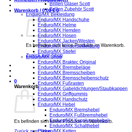
Brillen Gläser Scott
Brillen Zubehör Scott
Warenkorb /
0,00
€
0
Enduro/MX Bekleidung
Enduro/MX Handschuhe
Enduro/MX Helme
Enduro/MX Hemden
Enduro/MX Hosen
Enduro/MX Jacken/Westen
Es befinden sich keine Produkte im Warenkorb.
Enduro/MX Kinderbekleidung
Enduro/MX Stiefel
Zurück zum Shop
Enduro/MX Shop
Enduro/MX Braktec Original
Enduro/MX Bremsbeläge
Enduro/MX Bremsscheiben
Enduro/MX Bremsscheibenschutz
0
Enduro/MX Fußrasten
Warenkorb
Enduro/MX Gabeldichtungen/Staubkappen
Enduro/MX Griffgummis
Enduro/MX Handschutz
Enduro/MX Hebel
Enduro/MX Bremshebel
Enduro/MX Fußbremshebel
Enduro/MX Kupplungshebel
Es befinden sich keine Produkte im Warenkorb.
Enduro/MX Schalthebel
Enduro/MX Ketten
Zurück zum Shop