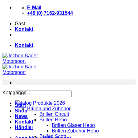
Zum
E-Mail
Inhalt
+49 (0) 7162-931544
springen
Gast
Kontakt
Kontakt
Kategorien
Suchen
nach:
Katalog Produkte 2026
Start
Brillen und Zubehör
Shop
Brillen Circuit
News
Brillen Hebo
Kontakt
Brillen Gläser Hebo
Händler
Brillen Zubehör Hebo
Brillen Scott
Anmelden / Registrieren