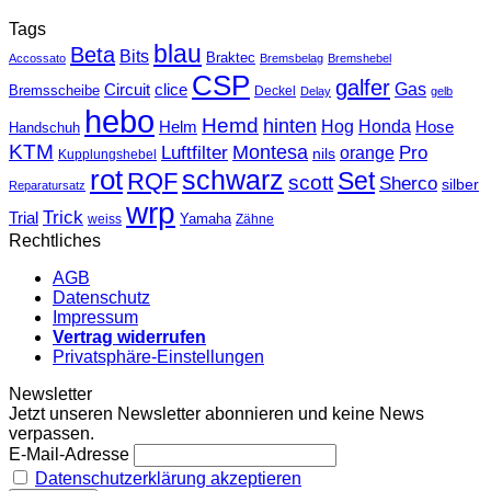
Tags
blau
Beta
Bits
Braktec
Accossato
Bremsbelag
Bremshebel
CSP
galfer
Gas
Circuit
clice
Bremsscheibe
Deckel
Delay
gelb
hebo
Hemd
hinten
Hog
Honda
Helm
Hose
Handschuh
KTM
Montesa
Luftfilter
orange
Pro
nils
Kupplungshebel
rot
schwarz
Set
RQF
scott
Sherco
silber
Reparatursatz
wrp
Trick
Trial
weiss
Yamaha
Zähne
Rechtliches
AGB
Datenschutz
Impressum
Vertrag widerrufen
Privatsphäre-Einstellungen
Newsletter
Jetzt unseren Newsletter abonnieren und keine News
verpassen.
E-Mail-Adresse
Datenschutzerklärung akzeptieren