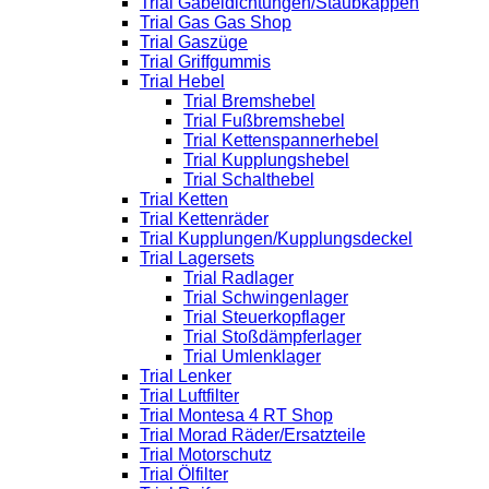
Trial Gabeldichtungen/Staubkappen
Trial Gas Gas Shop
Trial Gaszüge
Trial Griffgummis
Trial Hebel
Trial Bremshebel
Trial Fußbremshebel
Trial Kettenspannerhebel
Trial Kupplungshebel
Trial Schalthebel
Trial Ketten
Trial Kettenräder
Trial Kupplungen/Kupplungsdeckel
Trial Lagersets
Trial Radlager
Trial Schwingenlager
Trial Steuerkopflager
Trial Stoßdämpferlager
Trial Umlenklager
Trial Lenker
Trial Luftfilter
Trial Montesa 4 RT Shop
Trial Morad Räder/Ersatzteile
Trial Motorschutz
Trial Ölfilter