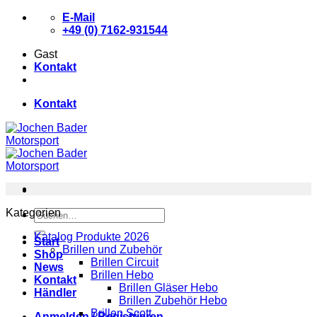
Zum
E-Mail
Inhalt
+49 (0) 7162-931544
springen
Gast
Kontakt
Kontakt
Kategorien
Suchen
nach:
Katalog Produkte 2026
Start
Brillen und Zubehör
Shop
Brillen Circuit
News
Brillen Hebo
Kontakt
Brillen Gläser Hebo
Händler
Brillen Zubehör Hebo
Brillen Scott
Anmelden / Registrieren