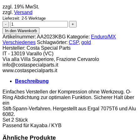
zzgl. 19% MwSt.
zzgl.
Versand
Lieferzeit: 2-5 Werktage
CSP
Gabelversteller
In den Warenkorb
Kayaba
Artikelnummer:
AA2023KBG
Kategorie:
Enduro/MX
gold
Verschiedenes
Schlagwörter:
CSP
,
gold
Menge
Hersteller:
Costa Special Parts
IT - 13019 Varallo (VC)
Via alla Villa Superiore, Frazione Cervarolo
info@costaspecialparts.it
www.costaspecialparts.it
Beschreibung
Einfaches Verstellen der Kompression ohne Werkzeug. O-
Ring Abdichtung zur optimalen Funktion. Sicherer Halt über
ein
Stift-Spann-Verfahren. Hergestellt aus Ergal 7075T6 und Alu
6082.
Set 2 Stück
Passend für Kayaba / KYB
Ähnliche Produkte