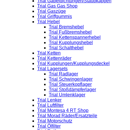
Trial Gabeldichtungen/Staubkappen
Trial Gas Gas Shop
Trial Gaszüge
Trial Griffgummis
Trial Hebel
Trial Bremshebel
Trial Fußbremshebel
Trial Kettenspannerhebel
Trial Kupplungshebel
Trial Schalthebel
Trial Ketten
Trial Kettenräder
Trial Kupplungen/Kupplungsdeckel
Trial Lagersets
Trial Radlager
Trial Schwingenlager
Trial Steuerkopflager
Trial Stoßdämpferlager
Trial Umlenklager
Trial Lenker
Trial Luftfilter
Trial Montesa 4 RT Shop
Trial Morad Räder/Ersatzteile
Trial Motorschutz
Trial Ölfilter