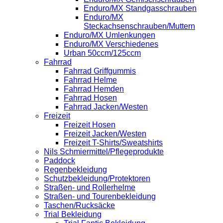
Enduro/MX Standgasschrauben
Enduro/MX
Steckachsenschrauben/Muttern
Enduro/MX Umlenkungen
Enduro/MX Verschiedenes
Urban 50ccm/125ccm
Fahrrad
Fahrrad Griffgummis
Fahrrad Helme
Fahrrad Hemden
Fahrrad Hosen
Fahrrad Jacken/Westen
Freizeit
Freizeit Hosen
Freizeit Jacken/Westen
Freizeit T-Shirts/Sweatshirts
Nils Schmiermittel/Pflegeprodukte
Paddock
Regenbekleidung
Schutzbekleidung/Protektoren
Straßen- und Rollerhelme
Straßen- und Tourenbekleidung
Taschen/Rucksäcke
Trial Bekleidung