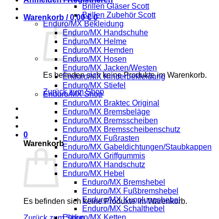
Brillen Gläser Scott
Brillen Zubehör Scott
Warenkorb /
0,00
€
0
Enduro/MX Bekleidung
Enduro/MX Handschuhe
Enduro/MX Helme
Enduro/MX Hemden
Enduro/MX Hosen
Enduro/MX Jacken/Westen
Es befinden sich keine Produkte im Warenkorb.
Enduro/MX Kinderbekleidung
Enduro/MX Stiefel
Zurück zum Shop
Enduro/MX Shop
Enduro/MX Braktec Original
Enduro/MX Bremsbeläge
Enduro/MX Bremsscheiben
Enduro/MX Bremsscheibenschutz
0
Enduro/MX Fußrasten
Warenkorb
Enduro/MX Gabeldichtungen/Staubkappen
Enduro/MX Griffgummis
Enduro/MX Handschutz
Enduro/MX Hebel
Enduro/MX Bremshebel
Enduro/MX Fußbremshebel
Enduro/MX Kupplungshebel
Es befinden sich keine Produkte im Warenkorb.
Enduro/MX Schalthebel
Enduro/MX Ketten
Zurück zum Shop