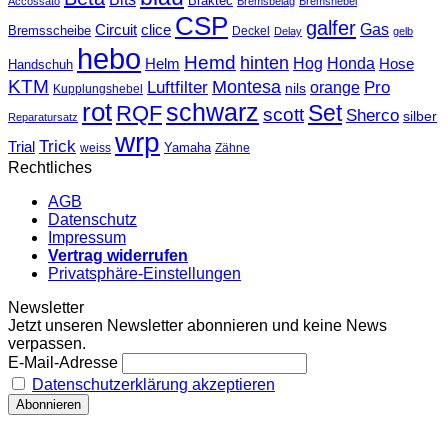
Braktec
Accossato
Bremsbelag
Bremshebel
CSP
galfer
Gas
Circuit
clice
Bremsscheibe
Deckel
Delay
gelb
hebo
Hemd
hinten
Hog
Honda
Helm
Hose
Handschuh
KTM
Montesa
Luftfilter
orange
Pro
nils
Kupplungshebel
rot
schwarz
Set
RQF
scott
Sherco
silber
Reparatursatz
wrp
Trick
Trial
weiss
Yamaha
Zähne
Rechtliches
AGB
Datenschutz
Impressum
Vertrag widerrufen
Privatsphäre-Einstellungen
Newsletter
Jetzt unseren Newsletter abonnieren und keine News
verpassen.
E-Mail-Adresse
Datenschutzerklärung akzeptieren
T