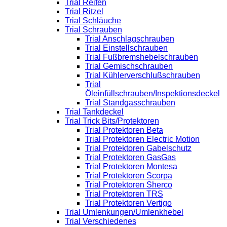
Trial Reifen
Trial Ritzel
Trial Schläuche
Trial Schrauben
Trial Anschlagschrauben
Trial Einstellschrauben
Trial Fußbremshebelschrauben
Trial Gemischschrauben
Trial Kühlerverschlußschrauben
Trial
Öleinfüllschrauben/Inspektionsdeckel
Trial Standgasschrauben
Trial Tankdeckel
Trial Trick Bits/Protektoren
Trial Protektoren Beta
Trial Protektoren Electric Motion
Trial Protektoren Gabelschutz
Trial Protektoren GasGas
Trial Protektoren Montesa
Trial Protektoren Scorpa
Trial Protektoren Sherco
Trial Protektoren TRS
Trial Protektoren Vertigo
Trial Umlenkungen/Umlenkhebel
Trial Verschiedenes