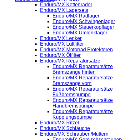
Enduro/MX Kettenräder
Enduro/MX Lagersets
Enduro/MX Radlager
Enduro/MX Schwingenlager
Enduro/MX Steuerkopflager
Enduro/MX Umlenklager
Enduro/MX Lenker
Enduro/MX Luftfilter
Enduro/MX Motorrad Protektoren
Enduro/MX Ölfilter
Enduro/MX Reparatursätze
Enduro/MX Reparatursätze
Bremszange hinten
Enduro/MX Reparatursätze
Bremszange vorn
Enduro/MX Reparatursätze
Fußbremspumpe
Enduro/MX Reparatursätze
Handbremspumpe
Enduro/MX Reparatursätze
Kupplungspumpe
Enduro/MX Ritzel
Enduro/MX Schläuche
Enduro/MX Schrauben/Muttern
Enduro/MX Gemischschrauben