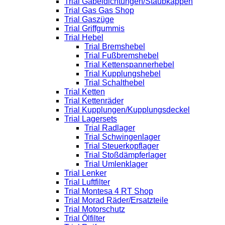
Trial Gabeldichtungen/Staubkappen
Trial Gas Gas Shop
Trial Gaszüge
Trial Griffgummis
Trial Hebel
Trial Bremshebel
Trial Fußbremshebel
Trial Kettenspannerhebel
Trial Kupplungshebel
Trial Schalthebel
Trial Ketten
Trial Kettenräder
Trial Kupplungen/Kupplungsdeckel
Trial Lagersets
Trial Radlager
Trial Schwingenlager
Trial Steuerkopflager
Trial Stoßdämpferlager
Trial Umlenklager
Trial Lenker
Trial Luftfilter
Trial Montesa 4 RT Shop
Trial Morad Räder/Ersatzteile
Trial Motorschutz
Trial Ölfilter