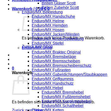
Brillen Gläser Scott
Brillen Zubehör Scott
Warenkorb /
0,00
€
0
Enduro/MX Bekleidung
Enduro/MX Handschuhe
Enduro/MX Helme
Enduro/MX Hemden
Enduro/MX Hosen
Enduro/MX Jacken/Westen
Es befinden sich keine Produkte im Warenkorb.
Enduro/MX Kinderbekleidung
Enduro/MX Stiefel
Zurück zum Shop
Enduro/MX Shop
Enduro/MX Braktec Original
Enduro/MX Bremsbeläge
Enduro/MX Bremsscheiben
Enduro/MX Bremsscheibenschutz
0
Enduro/MX Fußrasten
Warenkorb
Enduro/MX Gabeldichtungen/Staubkappen
Enduro/MX Griffgummis
Enduro/MX Handschutz
Enduro/MX Hebel
Enduro/MX Bremshebel
Enduro/MX Fußbremshebel
Enduro/MX Kupplungshebel
Es befinden sich keine Produkte im Warenkorb.
Enduro/MX Schalthebel
Enduro/MX Ketten
Zurück zum Shop