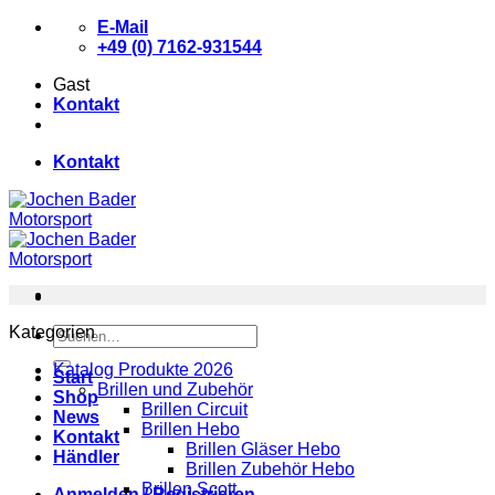
Zum
E-Mail
Inhalt
+49 (0) 7162-931544
springen
Gast
Kontakt
Kontakt
Kategorien
Suchen
nach:
Katalog Produkte 2026
Start
Brillen und Zubehör
Shop
Brillen Circuit
News
Brillen Hebo
Kontakt
Brillen Gläser Hebo
Händler
Brillen Zubehör Hebo
Brillen Scott
Anmelden / Registrieren