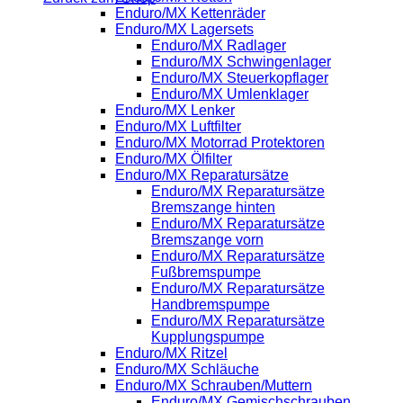
Enduro/MX Kettenräder
Enduro/MX Lagersets
Enduro/MX Radlager
Enduro/MX Schwingenlager
Enduro/MX Steuerkopflager
Enduro/MX Umlenklager
Enduro/MX Lenker
Enduro/MX Luftfilter
Enduro/MX Motorrad Protektoren
Enduro/MX Ölfilter
Enduro/MX Reparatursätze
Enduro/MX Reparatursätze
Bremszange hinten
Enduro/MX Reparatursätze
Bremszange vorn
Enduro/MX Reparatursätze
Fußbremspumpe
Enduro/MX Reparatursätze
Handbremspumpe
Enduro/MX Reparatursätze
Kupplungspumpe
Enduro/MX Ritzel
Enduro/MX Schläuche
Enduro/MX Schrauben/Muttern
Enduro/MX Gemischschrauben