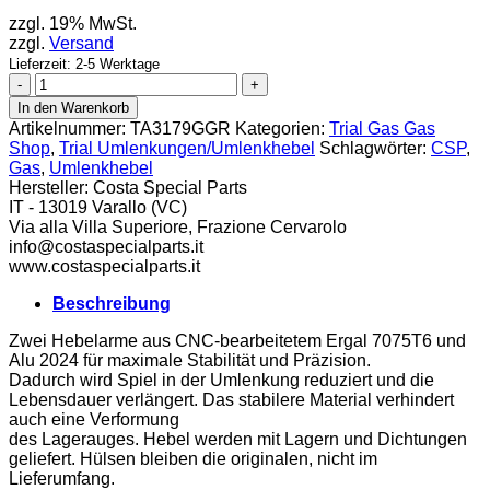
zzgl. 19% MwSt.
zzgl.
Versand
Lieferzeit: 2-5 Werktage
CSP
Umlenkhebel
In den Warenkorb
Gas
Artikelnummer:
TA3179GGR
Kategorien:
Trial Gas Gas
Gas
Shop
,
Trial Umlenkungen/Umlenkhebel
Schlagwörter:
CSP
,
ab
Gas
,
Umlenkhebel
23
Hersteller:
Costa Special Parts
Menge
IT - 13019 Varallo (VC)
Via alla Villa Superiore, Frazione Cervarolo
info@costaspecialparts.it
www.costaspecialparts.it
Beschreibung
Zwei Hebelarme aus CNC-bearbeitetem Ergal 7075T6 und
Alu 2024 für maximale Stabilität und Präzision.
Dadurch wird Spiel in der Umlenkung reduziert und die
Lebensdauer verlängert. Das stabilere Material verhindert
auch eine Verformung
des Lagerauges. Hebel werden mit Lagern und Dichtungen
geliefert. Hülsen bleiben die originalen, nicht im
Lieferumfang.