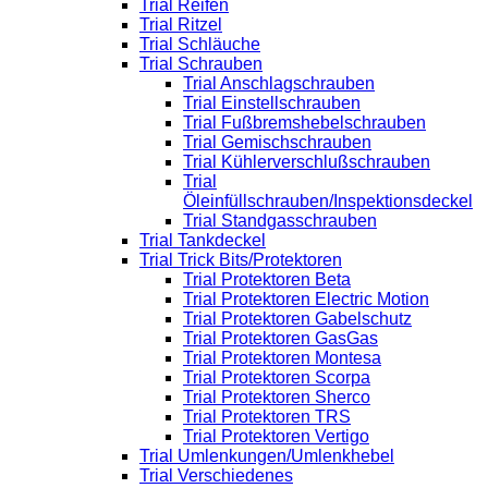
Trial Reifen
Trial Ritzel
Trial Schläuche
Trial Schrauben
Trial Anschlagschrauben
Trial Einstellschrauben
Trial Fußbremshebelschrauben
Trial Gemischschrauben
Trial Kühlerverschlußschrauben
Trial
Öleinfüllschrauben/Inspektionsdeckel
Trial Standgasschrauben
Trial Tankdeckel
Trial Trick Bits/Protektoren
Trial Protektoren Beta
Trial Protektoren Electric Motion
Trial Protektoren Gabelschutz
Trial Protektoren GasGas
Trial Protektoren Montesa
Trial Protektoren Scorpa
Trial Protektoren Sherco
Trial Protektoren TRS
Trial Protektoren Vertigo
Trial Umlenkungen/Umlenkhebel
Trial Verschiedenes