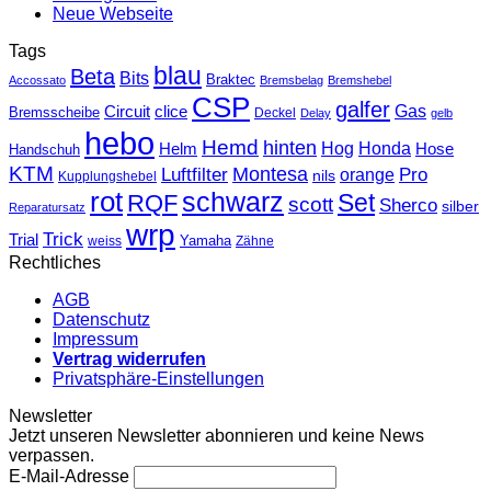
Neue Webseite
Tags
blau
Beta
Bits
Braktec
Accossato
Bremsbelag
Bremshebel
CSP
galfer
Gas
Circuit
clice
Bremsscheibe
Deckel
Delay
gelb
hebo
Hemd
hinten
Hog
Honda
Helm
Hose
Handschuh
KTM
Montesa
Luftfilter
orange
Pro
nils
Kupplungshebel
rot
schwarz
Set
RQF
scott
Sherco
silber
Reparatursatz
wrp
Trick
Trial
weiss
Yamaha
Zähne
Rechtliches
AGB
Datenschutz
Impressum
Vertrag widerrufen
Privatsphäre-Einstellungen
Newsletter
Jetzt unseren Newsletter abonnieren und keine News
verpassen.
E-Mail-Adresse