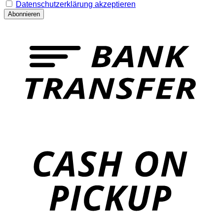
Datenschutzerklärung akzeptieren
T
o
P