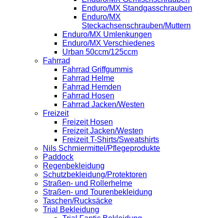
Enduro/MX Standgasschrauben
Enduro/MX
Steckachsenschrauben/Muttern
Enduro/MX Umlenkungen
Enduro/MX Verschiedenes
Urban 50ccm/125ccm
Fahrrad
Fahrrad Griffgummis
Fahrrad Helme
Fahrrad Hemden
Fahrrad Hosen
Fahrrad Jacken/Westen
Freizeit
Freizeit Hosen
Freizeit Jacken/Westen
Freizeit T-Shirts/Sweatshirts
Nils Schmiermittel/Pflegeprodukte
Paddock
Regenbekleidung
Schutzbekleidung/Protektoren
Straßen- und Rollerhelme
Straßen- und Tourenbekleidung
Taschen/Rucksäcke
Trial Bekleidung