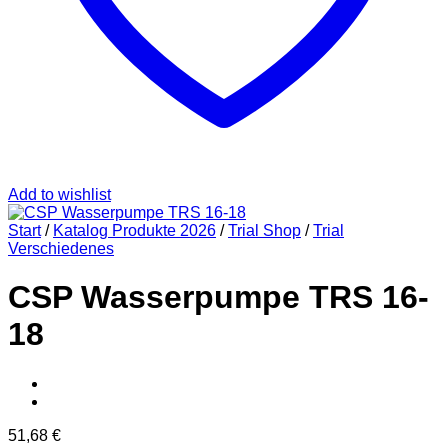
Add to wishlist
Start
/
Katalog Produkte 2026
/
Trial Shop
/
Trial
Verschiedenes
CSP Wasserpumpe TRS 16-
18
51,68
€