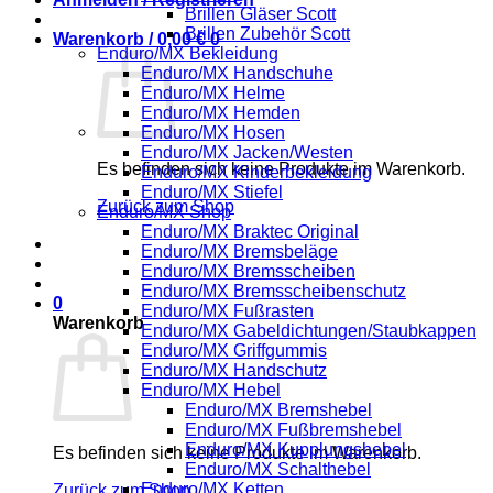
Brillen Gläser Scott
Brillen Zubehör Scott
Warenkorb /
0,00
€
0
Enduro/MX Bekleidung
Enduro/MX Handschuhe
Enduro/MX Helme
Enduro/MX Hemden
Enduro/MX Hosen
Enduro/MX Jacken/Westen
Es befinden sich keine Produkte im Warenkorb.
Enduro/MX Kinderbekleidung
Enduro/MX Stiefel
Zurück zum Shop
Enduro/MX Shop
Enduro/MX Braktec Original
Enduro/MX Bremsbeläge
Enduro/MX Bremsscheiben
Enduro/MX Bremsscheibenschutz
0
Enduro/MX Fußrasten
Warenkorb
Enduro/MX Gabeldichtungen/Staubkappen
Enduro/MX Griffgummis
Enduro/MX Handschutz
Enduro/MX Hebel
Enduro/MX Bremshebel
Enduro/MX Fußbremshebel
Enduro/MX Kupplungshebel
Es befinden sich keine Produkte im Warenkorb.
Enduro/MX Schalthebel
Enduro/MX Ketten
Zurück zum Shop