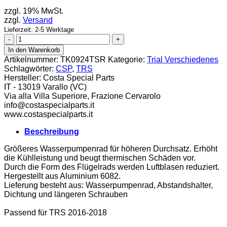
zzgl. 19% MwSt.
zzgl.
Versand
Lieferzeit: 2-5 Werktage
CSP
Wasserpumpe
In den Warenkorb
TRS
Artikelnummer:
TK0924TSR
Kategorie:
Trial Verschiedenes
16-
Schlagwörter:
CSP
,
TRS
18
Hersteller:
Costa Special Parts
Menge
IT - 13019 Varallo (VC)
Via alla Villa Superiore, Frazione Cervarolo
info@costaspecialparts.it
www.costaspecialparts.it
Beschreibung
Größeres Wasserpumpenrad für höheren Durchsatz. Erhöht
die Kühlleistung und beugt thermischen Schäden vor.
Durch die Form des Flügelrads werden Luftblasen reduziert.
Hergestellt aus Aluminium 6082.
Lieferung besteht aus: Wasserpumpenrad, Abstandshalter,
Dichtung und längeren Schrauben
Passend für TRS 2016-2018