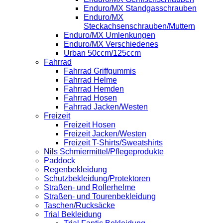
Enduro/MX Standgasschrauben
Enduro/MX
Steckachsenschrauben/Muttern
Enduro/MX Umlenkungen
Enduro/MX Verschiedenes
Urban 50ccm/125ccm
Fahrrad
Fahrrad Griffgummis
Fahrrad Helme
Fahrrad Hemden
Fahrrad Hosen
Fahrrad Jacken/Westen
Freizeit
Freizeit Hosen
Freizeit Jacken/Westen
Freizeit T-Shirts/Sweatshirts
Nils Schmiermittel/Pflegeprodukte
Paddock
Regenbekleidung
Schutzbekleidung/Protektoren
Straßen- und Rollerhelme
Straßen- und Tourenbekleidung
Taschen/Rucksäcke
Trial Bekleidung