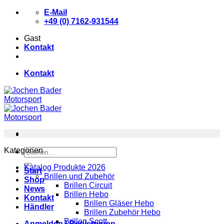
Zum
E-Mail
Inhalt
+49 (0) 7162-931544
springen
Gast
Kontakt
Kontakt
Kategorien
Suchen
nach:
Katalog Produkte 2026
Start
Brillen und Zubehör
Shop
Brillen Circuit
News
Brillen Hebo
Kontakt
Brillen Gläser Hebo
Händler
Brillen Zubehör Hebo
Brillen Scott
Anmelden / Registrieren