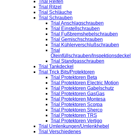
Trial Reifen
Trial Ritzel
Trial Schläuche
Trial Schrauben
Trial Anschlagschrauben
Trial Einstellschrauben
Trial Fußbremshebelschrauben
Trial Gemischschrauben
Trial Kühlerverschlußschrauben
Trial
Öleinfüllschrauben/Inspektionsdeckel
Trial Standgasschrauben
Trial Tankdeckel
Trial Trick Bits/Protektoren
Trial Protektoren Beta
Trial Protektoren Electric Motion
Trial Protektoren Gabelschutz
Trial Protektoren GasGas
Trial Protektoren Montesa
Trial Protektoren Scorpa
Trial Protektoren Sherco
Trial Protektoren TRS
Trial Protektoren Vertigo
Trial Umlenkungen/Umlenkhebel
Trial Verschiedenes