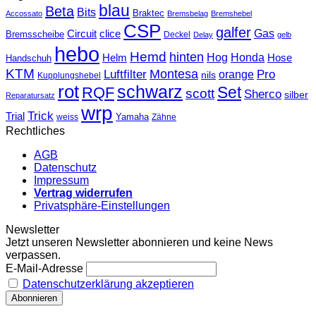
blau
Beta
Bits
Braktec
Accossato
Bremsbelag
Bremshebel
CSP
galfer
Gas
Circuit
clice
Bremsscheibe
Deckel
Delay
gelb
hebo
Hemd
hinten
Hog
Honda
Helm
Hose
Handschuh
KTM
Montesa
Luftfilter
orange
Pro
nils
Kupplungshebel
rot
schwarz
Set
RQF
scott
Sherco
silber
Reparatursatz
wrp
Trick
Trial
weiss
Yamaha
Zähne
Rechtliches
AGB
Datenschutz
Impressum
Vertrag widerrufen
Privatsphäre-Einstellungen
Newsletter
Jetzt unseren Newsletter abonnieren und keine News
verpassen.
E-Mail-Adresse
Datenschutzerklärung akzeptieren