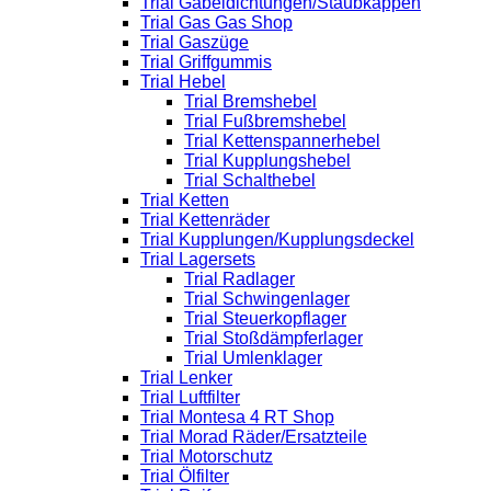
Trial Gabeldichtungen/Staubkappen
Trial Gas Gas Shop
Trial Gaszüge
Trial Griffgummis
Trial Hebel
Trial Bremshebel
Trial Fußbremshebel
Trial Kettenspannerhebel
Trial Kupplungshebel
Trial Schalthebel
Trial Ketten
Trial Kettenräder
Trial Kupplungen/Kupplungsdeckel
Trial Lagersets
Trial Radlager
Trial Schwingenlager
Trial Steuerkopflager
Trial Stoßdämpferlager
Trial Umlenklager
Trial Lenker
Trial Luftfilter
Trial Montesa 4 RT Shop
Trial Morad Räder/Ersatzteile
Trial Motorschutz
Trial Ölfilter