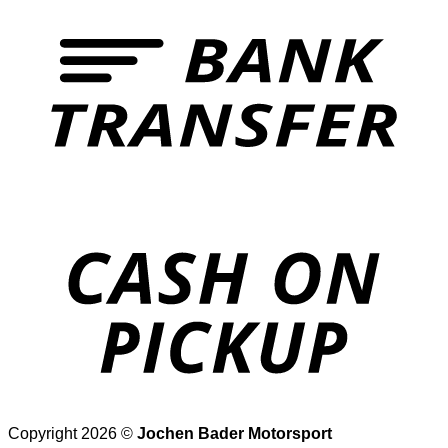
T
o
P
Copyright 2026 ©
Jochen Bader Motorsport