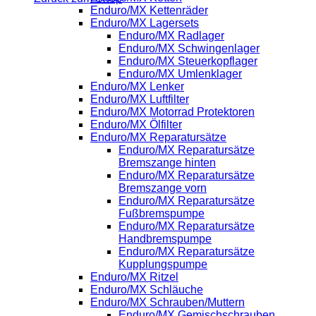
Enduro/MX Kettenräder
Enduro/MX Lagersets
Enduro/MX Radlager
Enduro/MX Schwingenlager
Enduro/MX Steuerkopflager
Enduro/MX Umlenklager
Enduro/MX Lenker
Enduro/MX Luftfilter
Enduro/MX Motorrad Protektoren
Enduro/MX Ölfilter
Enduro/MX Reparatursätze
Enduro/MX Reparatursätze
Bremszange hinten
Enduro/MX Reparatursätze
Bremszange vorn
Enduro/MX Reparatursätze
Fußbremspumpe
Enduro/MX Reparatursätze
Handbremspumpe
Enduro/MX Reparatursätze
Kupplungspumpe
Enduro/MX Ritzel
Enduro/MX Schläuche
Enduro/MX Schrauben/Muttern
Enduro/MX Gemischschrauben