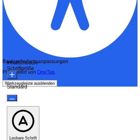
Barrierefreiheitsanpassungen
Inhaltsmodule
Schriftgröße
Präsentiert von
OneTap
Werkzeugleiste ausblenden
Standard
Lesbare Schrift