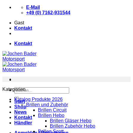
Zum
E-Mail
Inhalt
+49 (0) 7162-931544
springen
Gast
Kontakt
Kontakt
Kategorien
Suchen
nach:
Katalog Produkte 2026
Start
Brillen und Zubehör
Shop
Brillen Circuit
News
Brillen Hebo
Kontakt
Brillen Gläser Hebo
Händler
Brillen Zubehör Hebo
Brillen Scott
Anmelden / Registrieren