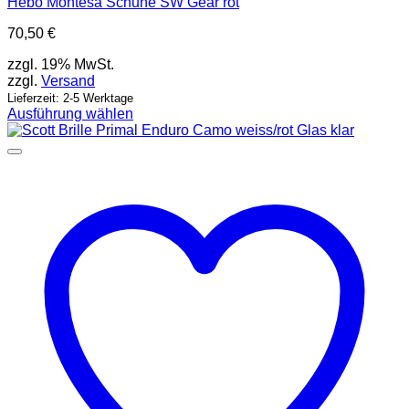
Hebo Montesa Schuhe SW Gear rot
70,50
€
zzgl. 19% MwSt.
zzgl.
Versand
Lieferzeit: 2-5 Werktage
Ausführung wählen
Dieses
Produkt
weist
mehrere
Varianten
auf.
Die
Optionen
können
auf
der
Produktseite
gewählt
werden