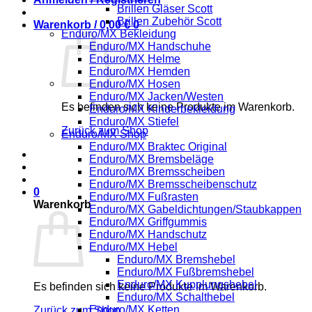
Brillen Gläser Scott
Brillen Zubehör Scott
Warenkorb /
0,00
€
0
Enduro/MX Bekleidung
Enduro/MX Handschuhe
Enduro/MX Helme
Enduro/MX Hemden
Enduro/MX Hosen
Enduro/MX Jacken/Westen
Es befinden sich keine Produkte im Warenkorb.
Enduro/MX Kinderbekleidung
Enduro/MX Stiefel
Zurück zum Shop
Enduro/MX Shop
Enduro/MX Braktec Original
Enduro/MX Bremsbeläge
Enduro/MX Bremsscheiben
Enduro/MX Bremsscheibenschutz
0
Enduro/MX Fußrasten
Warenkorb
Enduro/MX Gabeldichtungen/Staubkappen
Enduro/MX Griffgummis
Enduro/MX Handschutz
Enduro/MX Hebel
Enduro/MX Bremshebel
Enduro/MX Fußbremshebel
Enduro/MX Kupplungshebel
Es befinden sich keine Produkte im Warenkorb.
Enduro/MX Schalthebel
Enduro/MX Ketten
Zurück zum Shop