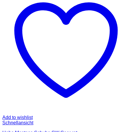
auf.
Die
Optionen
können
auf
der
Produktseite
gewählt
werden
Add to wishlist
Schnellansicht