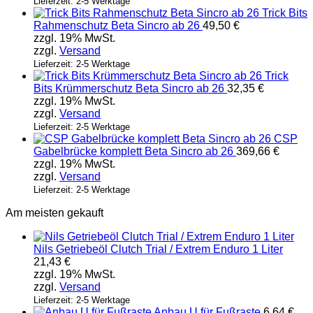
Die
Lieferzeit: 2-5 Werktage
Trick Bits
Optionen
Rahmenschutz Beta Sincro ab 26
49,50
€
können
zzgl. 19% MwSt.
auf
zzgl.
Versand
der
Produktseite
Lieferzeit: 2-5 Werktage
Trick
gewählt
Bits Krümmerschutz Beta Sincro ab 26
32,35
€
werden
zzgl. 19% MwSt.
zzgl.
Versand
Lieferzeit: 2-5 Werktage
CSP
Gabelbrücke komplett Beta Sincro ab 26
369,66
€
zzgl. 19% MwSt.
zzgl.
Versand
Lieferzeit: 2-5 Werktage
Am meisten gekauft
Nils Getriebeöl Clutch Trial / Extrem Enduro 1 Liter
21,43
€
zzgl. 19% MwSt.
zzgl.
Versand
Lieferzeit: 2-5 Werktage
Anbau U für Fußraste
6,64
€