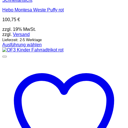
Schnellansicht
Hebo Montesa Weste Puffy rot
100,75
€
zzgl. 19% MwSt.
zzgl.
Versand
Lieferzeit: 2-5 Werktage
Ausführung wählen
Dieses
Produkt
weist
mehrere
Varianten
auf.
Die
Optionen
können
auf
der
Produktseite
gewählt
werden