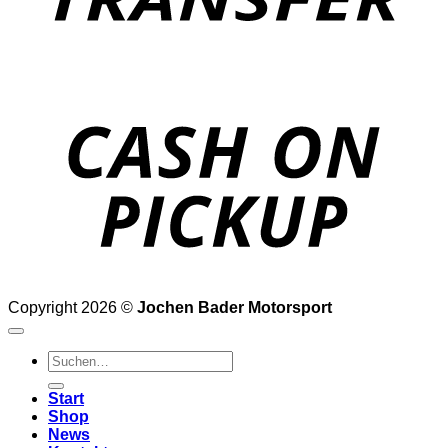
o
P
Copyright 2026 ©
Jochen Bader Motorsport
Suchen
nach:
Start
Shop
News