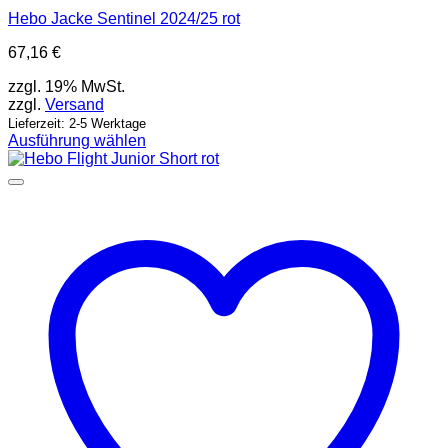
Hebo Jacke Sentinel 2024/25 rot
67,16
€
zzgl. 19% MwSt.
zzgl.
Versand
Lieferzeit: 2-5 Werktage
Ausführung wählen
Dieses
Produkt
weist
mehrere
Varianten
auf.
Die
Optionen
können
auf
der
Produktseite
gewählt
werden