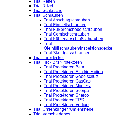
Trial Reifen
Trial Ritzel
Trial Schläuche
Trial Schrauben
Trial Anschlagschrauben
Trial Einstellschrauben
Trial Fußbremshebelschrauben
Trial Gemischschrauben
Trial Kühlerverschlußschrauben
Trial
Öleinfüllschrauben/Inspektionsdeckel
Trial Standgasschrauben
Trial Tankdeckel
Trial Trick Bits/Protektoren
Trial Protektoren Beta
Trial Protektoren Electric Motion
Trial Protektoren Gabelschutz
Trial Protektoren GasGas
Trial Protektoren Montesa
Trial Protektoren Scorpa
Trial Protektoren Sherco
Trial Protektoren TRS
Trial Protektoren Vertigo
Trial Umlenkungen/Umlenkhebel
Trial Verschiedenes