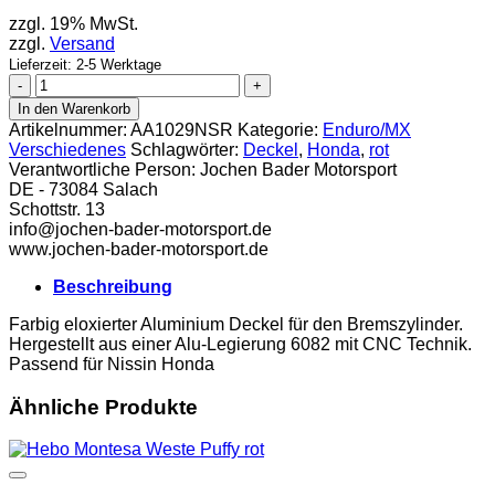
zzgl. 19% MwSt.
zzgl.
Versand
Lieferzeit: 2-5 Werktage
Deckel
Fußbremszylinder
In den Warenkorb
Nissin
Artikelnummer:
AA1029NSR
Kategorie:
Enduro/MX
Honda
Verschiedenes
Schlagwörter:
Deckel
,
Honda
,
rot
rot
Verantwortliche Person:
Jochen Bader Motorsport
Menge
DE - 73084 Salach
Schottstr. 13
info@jochen-bader-motorsport.de
www.jochen-bader-motorsport.de
Beschreibung
Farbig eloxierter Aluminium Deckel für den Bremszylinder.
Hergestellt aus einer Alu-Legierung 6082 mit CNC Technik.
Passend für Nissin Honda
Ähnliche Produkte