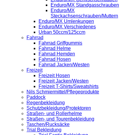
Enduro/MX Standgasschrauben
Enduro/MX
Steckachsenschrauben/Muttern
Enduro/MX Umlenkungen
Enduro/MX Verschiedenes
Urban 50ccm/125ccm
Fahrrad
Fahrrad Griffgummis
Fahrrad Helme
Fahrrad Hemden
Fahrrad Hosen
Fahrrad Jacken/Westen
Freizeit
Freizeit Hosen
Freizeit Jacken/Westen
Freizeit T-Shirts/Sweatshirts
Nils Schmiermittel/Pflegeprodukte
Paddock
Regenbekleidung
Schutzbekleidung/Protektoren
Straßen- und Rollerhelme
Straßen- und Tourenbekleidung
Taschen/Rucksäcke
Trial Bekleidung