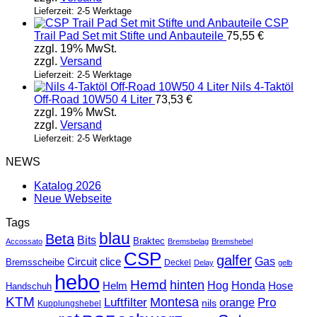
Lieferzeit: 2-5 Werktage
CSP
Trail Pad Set mit Stifte und Anbauteile
75,55
€
zzgl. 19% MwSt.
zzgl.
Versand
Lieferzeit: 2-5 Werktage
Nils 4-Taktöl
Off-Road 10W50 4 Liter
73,53
€
zzgl. 19% MwSt.
zzgl.
Versand
Lieferzeit: 2-5 Werktage
NEWS
Katalog 2026
Neue Webseite
Tags
blau
Beta
Bits
Braktec
Accossato
Bremsbelag
Bremshebel
CSP
galfer
Gas
Circuit
clice
Bremsscheibe
Deckel
Delay
gelb
hebo
Hemd
hinten
Hog
Honda
Helm
Hose
Handschuh
KTM
Montesa
Luftfilter
orange
Pro
nils
Kupplungshebel