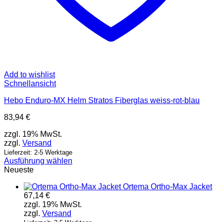
Add to wishlist
Schnellansicht
Hebo Enduro-MX Helm Stratos Fiberglas weiss-rot-blau
83,94
€
zzgl. 19% MwSt.
zzgl.
Versand
Lieferzeit: 2-5 Werktage
Ausführung wählen
Dieses
Neueste
Produkt
Ortema Ortho-Max Jacket
weist
67,14
€
mehrere
zzgl. 19% MwSt.
Varianten
zzgl.
Versand
auf.