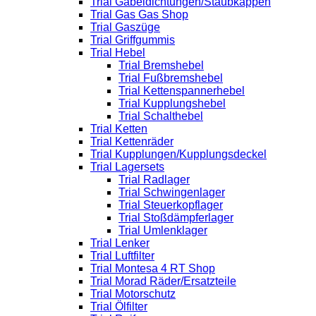
Trial Gabeldichtungen/Staubkappen
Trial Gas Gas Shop
Trial Gaszüge
Trial Griffgummis
Trial Hebel
Trial Bremshebel
Trial Fußbremshebel
Trial Kettenspannerhebel
Trial Kupplungshebel
Trial Schalthebel
Trial Ketten
Trial Kettenräder
Trial Kupplungen/Kupplungsdeckel
Trial Lagersets
Trial Radlager
Trial Schwingenlager
Trial Steuerkopflager
Trial Stoßdämpferlager
Trial Umlenklager
Trial Lenker
Trial Luftfilter
Trial Montesa 4 RT Shop
Trial Morad Räder/Ersatzteile
Trial Motorschutz
Trial Ölfilter