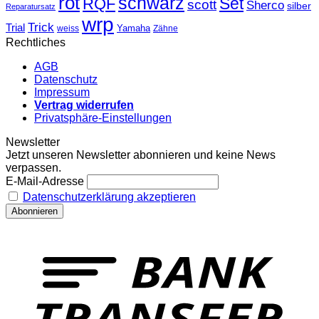
rot
schwarz
Set
RQF
scott
Sherco
silber
Reparatursatz
wrp
Trick
Trial
weiss
Yamaha
Zähne
Rechtliches
AGB
Datenschutz
Impressum
Vertrag widerrufen
Privatsphäre-Einstellungen
Newsletter
Jetzt unseren Newsletter abonnieren und keine News
verpassen.
E-Mail-Adresse
Datenschutzerklärung akzeptieren
T