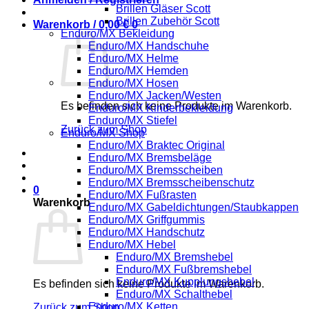
Brillen Gläser Scott
Brillen Zubehör Scott
Warenkorb /
0,00
€
0
Enduro/MX Bekleidung
Enduro/MX Handschuhe
Enduro/MX Helme
Enduro/MX Hemden
Enduro/MX Hosen
Enduro/MX Jacken/Westen
Es befinden sich keine Produkte im Warenkorb.
Enduro/MX Kinderbekleidung
Enduro/MX Stiefel
Zurück zum Shop
Enduro/MX Shop
Enduro/MX Braktec Original
Enduro/MX Bremsbeläge
Enduro/MX Bremsscheiben
Enduro/MX Bremsscheibenschutz
0
Enduro/MX Fußrasten
Warenkorb
Enduro/MX Gabeldichtungen/Staubkappen
Enduro/MX Griffgummis
Enduro/MX Handschutz
Enduro/MX Hebel
Enduro/MX Bremshebel
Enduro/MX Fußbremshebel
Enduro/MX Kupplungshebel
Es befinden sich keine Produkte im Warenkorb.
Enduro/MX Schalthebel
Enduro/MX Ketten
Zurück zum Shop