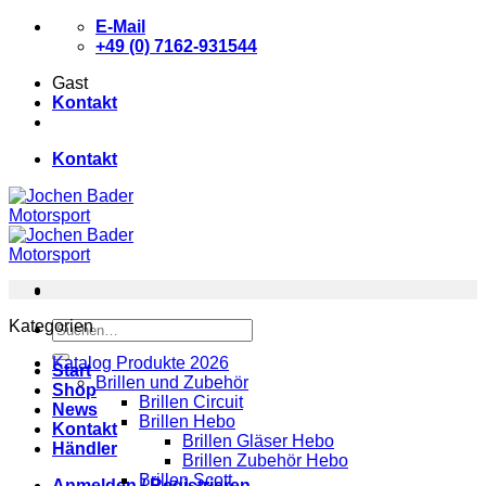
Zum
E-Mail
Inhalt
+49 (0) 7162-931544
springen
Gast
Kontakt
Kontakt
Kategorien
Suchen
nach:
Katalog Produkte 2026
Start
Brillen und Zubehör
Shop
Brillen Circuit
News
Brillen Hebo
Kontakt
Brillen Gläser Hebo
Händler
Brillen Zubehör Hebo
Brillen Scott
Anmelden / Registrieren