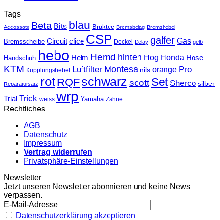
Tags
blau
Beta
Bits
Braktec
Accossato
Bremsbelag
Bremshebel
CSP
galfer
Gas
Circuit
clice
Bremsscheibe
Deckel
Delay
gelb
hebo
Hemd
hinten
Hog
Honda
Helm
Hose
Handschuh
KTM
Montesa
Luftfilter
orange
Pro
nils
Kupplungshebel
rot
schwarz
Set
RQF
scott
Sherco
silber
Reparatursatz
wrp
Trick
Trial
weiss
Yamaha
Zähne
Rechtliches
AGB
Datenschutz
Impressum
Vertrag widerrufen
Privatsphäre-Einstellungen
Newsletter
Jetzt unseren Newsletter abonnieren und keine News
verpassen.
E-Mail-Adresse
Datenschutzerklärung akzeptieren