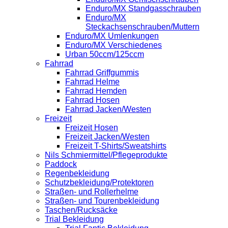
Enduro/MX Standgasschrauben
Enduro/MX
Steckachsenschrauben/Muttern
Enduro/MX Umlenkungen
Enduro/MX Verschiedenes
Urban 50ccm/125ccm
Fahrrad
Fahrrad Griffgummis
Fahrrad Helme
Fahrrad Hemden
Fahrrad Hosen
Fahrrad Jacken/Westen
Freizeit
Freizeit Hosen
Freizeit Jacken/Westen
Freizeit T-Shirts/Sweatshirts
Nils Schmiermittel/Pflegeprodukte
Paddock
Regenbekleidung
Schutzbekleidung/Protektoren
Straßen- und Rollerhelme
Straßen- und Tourenbekleidung
Taschen/Rucksäcke
Trial Bekleidung