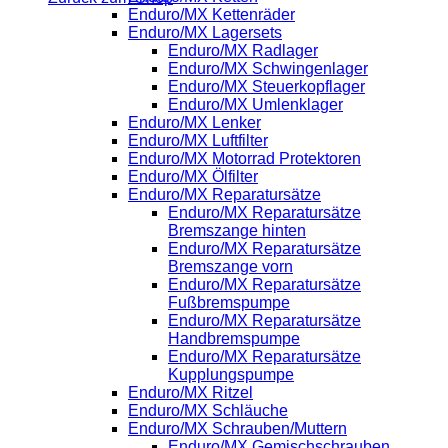
Enduro/MX Kettenräder
Enduro/MX Lagersets
Enduro/MX Radlager
Enduro/MX Schwingenlager
Enduro/MX Steuerkopflager
Enduro/MX Umlenklager
Enduro/MX Lenker
Enduro/MX Luftfilter
Enduro/MX Motorrad Protektoren
Enduro/MX Ölfilter
Enduro/MX Reparatursätze
Enduro/MX Reparatursätze
Bremszange hinten
Enduro/MX Reparatursätze
Bremszange vorn
Enduro/MX Reparatursätze
Fußbremspumpe
Enduro/MX Reparatursätze
Handbremspumpe
Enduro/MX Reparatursätze
Kupplungspumpe
Enduro/MX Ritzel
Enduro/MX Schläuche
Enduro/MX Schrauben/Muttern
Enduro/MX Gemischschrauben