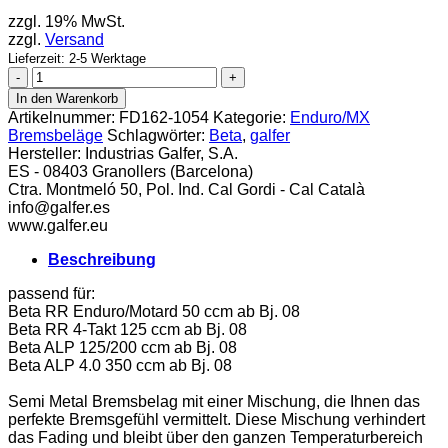
zzgl. 19% MwSt.
zzgl.
Versand
Lieferzeit: 2-5 Werktage
Galfer
Bremsbelag
In den Warenkorb
Semi
Artikelnummer:
FD162-1054
Kategorie:
Enduro/MX
Metal
Bremsbeläge
Schlagwörter:
Beta
,
galfer
Beta
Hersteller:
Industrias Galfer, S.A.
Alp
ES - 08403 Granollers (Barcelona)
vorn
Ctra. Montmeló 50, Pol. Ind. Cal Gordi - Cal Català
Menge
info@galfer.es
www.galfer.eu
Beschreibung
passend für:
Beta RR Enduro/Motard 50 ccm ab Bj. 08
Beta RR 4-Takt 125 ccm ab Bj. 08
Beta ALP 125/200 ccm ab Bj. 08
Beta ALP 4.0 350 ccm ab Bj. 08
Semi Metal Bremsbelag mit einer Mischung, die Ihnen das
perfekte Bremsgefühl vermittelt. Diese Mischung verhindert
das Fading und bleibt über den ganzen Temperaturbereich