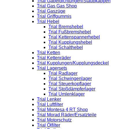
Trial Gabeldichtungen/Staubkappen
Trial Gas Gas Shop
Trial Gaszüge
Trial Griffgummis
Trial Hebel
Trial Bremshebel
Trial Fußbremshebel
Trial Kettenspannerhebel
Trial Kupplungshebel
Trial Schalthebel
Trial Ketten
Trial Kettenräder
Trial Kupplungen/Kupplungsdeckel
Trial Lagersets
Trial Radlager
Trial Schwingenlager
Trial Steuerkopflager
Trial Stoßdämpferlager
Trial Umlenklager
Trial Lenker
Trial Luftfilter
Trial Montesa 4 RT Shop
Trial Morad Räder/Ersatzteile
Trial Motorschutz
Trial Ölfilter