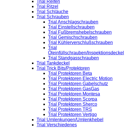
Trial Reifen
Trial Ritzel
Trial Schläuche
Trial Schrauben
Trial Anschlagschrauben
Trial Einstellschrauben
Trial Fußbremshebelschrauben
Trial Gemischschrauben
Trial Kühlerverschlußschrauben
Trial
Öleinfüllschrauben/Inspektionsdeckel
Trial Standgasschrauben
Trial Tankdeckel
Trial Trick Bits/Protektoren
Trial Protektoren Beta
Trial Protektoren Electric Motion
Trial Protektoren Gabelschutz
Trial Protektoren GasGas
Trial Protektoren Montesa
Trial Protektoren Scorpa
Trial Protektoren Sherco
Trial Protektoren TRS
Trial Protektoren Vertigo
Trial Umlenkungen/Umlenkhebel
Trial Verschiedenes