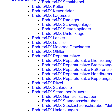
Enduro/MX Schalthebel
Enduro/MX Ketten
Enduro/MX Kettenräder
Enduro/MX Lagersets
Enduro/MX Radlager
Enduro/MX Schwingenlager
Enduro/MX Steuerkopflager
Enduro/MX Umlenklager
Enduro/MX Lenker
Enduro/MX Luftfilter
Enduro/MX Motorrad Protektoren
Enduro/MX Ölfilter
Enduro/MX Reparatursätze
Enduro/MX Reparatursätze Bremszange
Enduro/MX Reparatursätze Bremszang
Enduro/MX Reparatursätze Fußbrems
Enduro/MX Reparatursätze Handbrem
Enduro/MX Reparatursätze Kupplung
Enduro/MX Ritzel
Enduro/MX Schläuche
Enduro/MX Schrauben/Muttern
Enduro/MX Gemischschrauben
Enduro/MX Standgasschrauben
Enduro/MX Steckachsenschrauben/Mut
Enduro/MX Umlenkungen