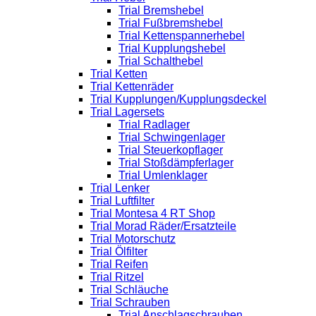
Trial Bremshebel
Trial Fußbremshebel
Trial Kettenspannerhebel
Trial Kupplungshebel
Trial Schalthebel
Trial Ketten
Trial Kettenräder
Trial Kupplungen/Kupplungsdeckel
Trial Lagersets
Trial Radlager
Trial Schwingenlager
Trial Steuerkopflager
Trial Stoßdämpferlager
Trial Umlenklager
Trial Lenker
Trial Luftfilter
Trial Montesa 4 RT Shop
Trial Morad Räder/Ersatzteile
Trial Motorschutz
Trial Ölfilter
Trial Reifen
Trial Ritzel
Trial Schläuche
Trial Schrauben
Trial Anschlagschrauben