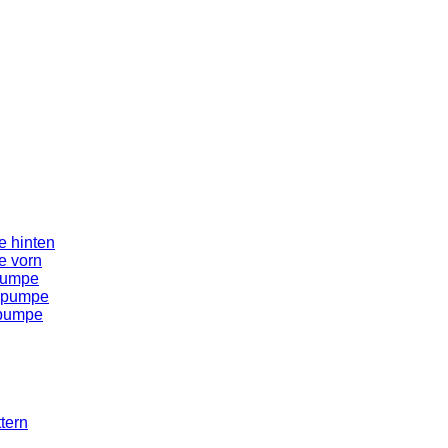
 hinten
e vorn
pumpe
spumpe
spumpe
tern