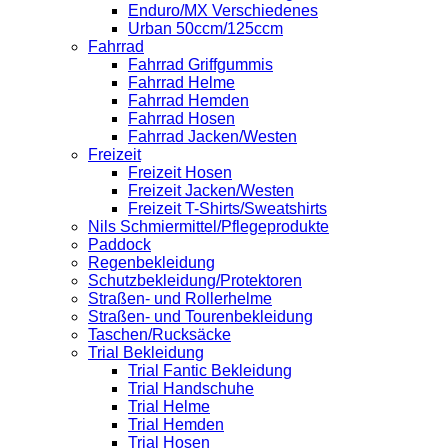
Enduro/MX Verschiedenes
Urban 50ccm/125ccm
Fahrrad
Fahrrad Griffgummis
Fahrrad Helme
Fahrrad Hemden
Fahrrad Hosen
Fahrrad Jacken/Westen
Freizeit
Freizeit Hosen
Freizeit Jacken/Westen
Freizeit T-Shirts/Sweatshirts
Nils Schmiermittel/Pflegeprodukte
Paddock
Regenbekleidung
Schutzbekleidung/Protektoren
Straßen- und Rollerhelme
Straßen- und Tourenbekleidung
Taschen/Rucksäcke
Trial Bekleidung
Trial Fantic Bekleidung
Trial Handschuhe
Trial Helme
Trial Hemden
Trial Hosen