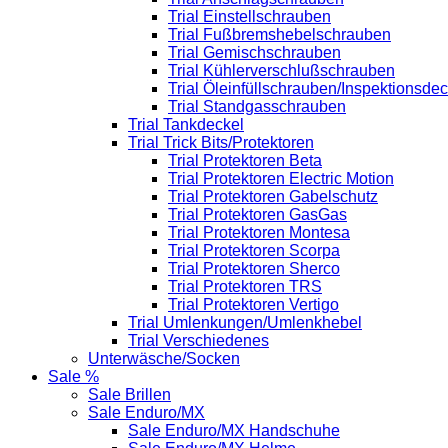
Trial Einstellschrauben
Trial Fußbremshebelschrauben
Trial Gemischschrauben
Trial Kühlerverschlußschrauben
Trial Öleinfüllschrauben/Inspektionsdec
Trial Standgasschrauben
Trial Tankdeckel
Trial Trick Bits/Protektoren
Trial Protektoren Beta
Trial Protektoren Electric Motion
Trial Protektoren Gabelschutz
Trial Protektoren GasGas
Trial Protektoren Montesa
Trial Protektoren Scorpa
Trial Protektoren Sherco
Trial Protektoren TRS
Trial Protektoren Vertigo
Trial Umlenkungen/Umlenkhebel
Trial Verschiedenes
Unterwäsche/Socken
Sale %
Sale Brillen
Sale Enduro/MX
Sale Enduro/MX Handschuhe