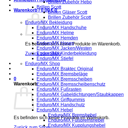
Brillen Zubehör Hebo
Brillen Scott
Warenkorb /
0,00
€
0
Brillen Gläser Scott
Brillen Zubehör Scott
Enduro/MX Bekleidung
Enduro/MX Handschuhe
Enduro/MX Helme
Enduro/MX Hemden
Enduro/MX Hosen
Es befinden sich keine Produkte im Warenkorb.
Enduro/MX Jacken/Westen
Enduro/MX Kinderbekleidung
Zurück zum Shop
Enduro/MX Stiefel
Enduro/MX Shop
Enduro/MX Braktec Original
Enduro/MX Bremsbeläge
0
Enduro/MX Bremsscheiben
Warenkorb
Enduro/MX Bremsscheibenschutz
Enduro/MX Fußrasten
Enduro/MX Gabeldichtungen/Staubkappen
Enduro/MX Griffgummis
Enduro/MX Handschutz
Enduro/MX Hebel
Enduro/MX Bremshebel
Es befinden sich keine Produkte im Warenkorb.
Enduro/MX Fußbremshebel
Enduro/MX Kupplungshebel
Zurück zum Shop