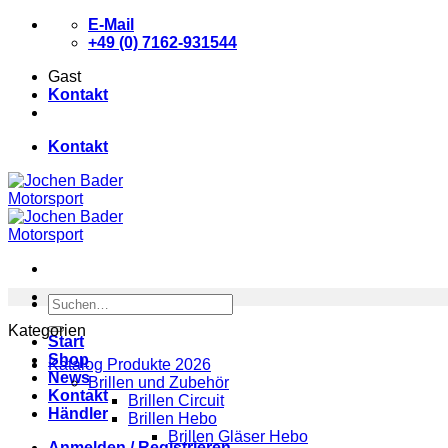
Zum
E-Mail
Inhalt
+49 (0) 7162-931544
springen
Gast
Kontakt
Kontakt
Suchen
nach:
Kategorien
Start
Shop
Katalog Produkte 2026
News
Brillen und Zubehör
Kontakt
Brillen Circuit
Händler
Brillen Hebo
Brillen Gläser Hebo
Anmelden / Registrieren