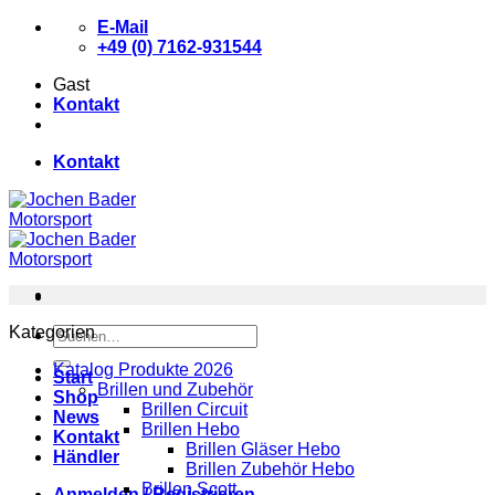
Zum
E-Mail
Inhalt
+49 (0) 7162-931544
springen
Gast
Kontakt
Kontakt
Kategorien
Suchen
nach:
Katalog Produkte 2026
Start
Brillen und Zubehör
Shop
Brillen Circuit
News
Brillen Hebo
Kontakt
Brillen Gläser Hebo
Händler
Brillen Zubehör Hebo
Brillen Scott
Anmelden / Registrieren