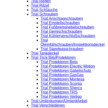
Trial Reifen
Trial Ritzel
Trial Schläuche
Trial Schrauben
Trial Anschlagschrauben
Trial Einstellschrauben
Trial Fußbremshebelschrauben
Trial Gemischschrauben
Trial Kühlerverschlußschrauben
Trial
Öleinfüllschrauben/Inspektionsdeckel
Trial Standgasschrauben
Trial Tankdeckel
Trial Trick Bits/Protektoren
Trial Protektoren Beta
Trial Protektoren Electric Motion
Trial Protektoren Gabelschutz
Trial Protektoren GasGas
Trial Protektoren Montesa
Trial Protektoren Scorpa
Trial Protektoren Sherco
Trial Protektoren TRS
Trial Protektoren Vertigo
Trial Umlenkungen/Umlenkhebel
Trial Verschiedenes