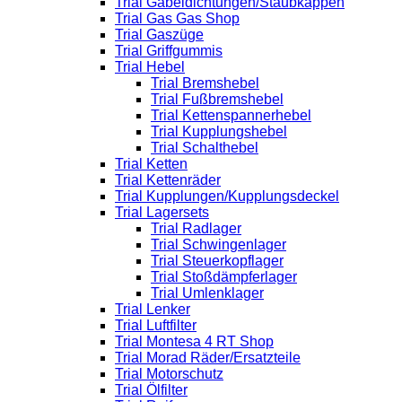
Trial Gabeldichtungen/Staubkappen
Trial Gas Gas Shop
Trial Gaszüge
Trial Griffgummis
Trial Hebel
Trial Bremshebel
Trial Fußbremshebel
Trial Kettenspannerhebel
Trial Kupplungshebel
Trial Schalthebel
Trial Ketten
Trial Kettenräder
Trial Kupplungen/Kupplungsdeckel
Trial Lagersets
Trial Radlager
Trial Schwingenlager
Trial Steuerkopflager
Trial Stoßdämpferlager
Trial Umlenklager
Trial Lenker
Trial Luftfilter
Trial Montesa 4 RT Shop
Trial Morad Räder/Ersatzteile
Trial Motorschutz
Trial Ölfilter