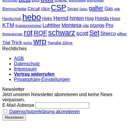
Braktec
Accossato
Bremsbelag
Bremshebel
CSP
galfer
Gas
Circuit
clice
Bremsscheibe
Deckel
Delay
gelb
hebo
Hemd
hinten
Hog
Honda
Helm
Hose
Handschuh
KTM
Montesa
Luftfilter
orange
Pro
nils
Kupplungshebel
rot
schwarz
Set
RQF
scott
Sherco
silber
Reparatursatz
wrp
Trick
Trial
weiss
Yamaha
Zähne
Rechtliches
AGB
Datenschutz
Impressum
Vertrag widerrufen
Privatsphäre-Einstellungen
Newsletter
Jetzt unseren Newsletter abonnieren und keine News
verpassen.
E-Mail-Adresse
Datenschutzerklärung akzeptieren
T