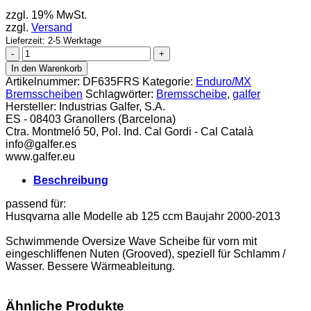
zzgl. 19% MwSt.
zzgl.
Versand
Lieferzeit: 2-5 Werktage
Galfer
Bremsscheibe
In den Warenkorb
Huski
Artikelnummer:
DF635FRS
Kategorie:
Enduro/MX
vorn
Bremsscheiben
Schlagwörter:
Bremsscheibe
,
galfer
Grooved
Hersteller:
Industrias Galfer, S.A.
Floating
ES - 08403 Granollers (Barcelona)
bi
Ctra. Montmeló 50, Pol. Ind. Cal Gordi - Cal Català
Menge
info@galfer.es
www.galfer.eu
Beschreibung
passend für:
Husqvarna alle Modelle ab 125 ccm Baujahr 2000-2013
Schwimmende Oversize Wave Scheibe für vorn mit
eingeschliffenen Nuten (Grooved), speziell für Schlamm /
Wasser. Bessere Wärmeableitung.
Ähnliche Produkte