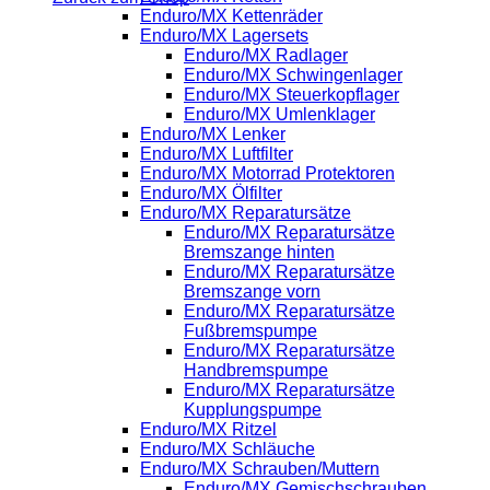
Enduro/MX Kettenräder
Enduro/MX Lagersets
Enduro/MX Radlager
Enduro/MX Schwingenlager
Enduro/MX Steuerkopflager
Enduro/MX Umlenklager
Enduro/MX Lenker
Enduro/MX Luftfilter
Enduro/MX Motorrad Protektoren
Enduro/MX Ölfilter
Enduro/MX Reparatursätze
Enduro/MX Reparatursätze
Bremszange hinten
Enduro/MX Reparatursätze
Bremszange vorn
Enduro/MX Reparatursätze
Fußbremspumpe
Enduro/MX Reparatursätze
Handbremspumpe
Enduro/MX Reparatursätze
Kupplungspumpe
Enduro/MX Ritzel
Enduro/MX Schläuche
Enduro/MX Schrauben/Muttern
Enduro/MX Gemischschrauben