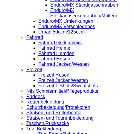
Enduro/MX Standgasschrauben
Enduro/MX
Steckachsenschrauben/Muttern
Enduro/MX Umlenkungen
Enduro/MX Verschiedenes
Urban 50ccm/125ccm
Fahrrad
Fahrrad Griffgummis
Fahrrad Helme
Fahrrad Hemden
Fahrrad Hosen
Fahrrad Jacken/Westen
Freizeit
Freizeit Hosen
Freizeit Jacken/Westen
Freizeit T-Shirts/Sweatshirts
Nils Schmiermittel/Pflegeprodukte
Paddock
Regenbekleidung
Schutzbekleidung/Protektoren
Straßen- und Rollerhelme
Straßen- und Tourenbekleidung
Taschen/Rucksäcke
Trial Bekleidung