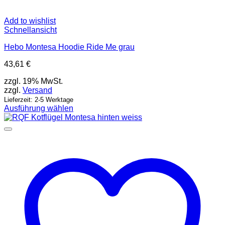
Add to wishlist
Schnellansicht
Hebo Montesa Hoodie Ride Me grau
43,61
€
zzgl. 19% MwSt.
zzgl.
Versand
Lieferzeit: 2-5 Werktage
Ausführung wählen
Dieses
Produkt
weist
mehrere
Varianten
auf.
Die
Optionen
können
auf
der
Produktseite