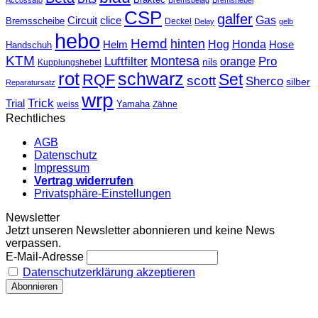
Accossato
Bremsbelag
Bremshebel
CSP
galfer
Gas
Circuit
clice
Bremsscheibe
Deckel
Delay
gelb
hebo
Hemd
hinten
Hog
Honda
Helm
Hose
Handschuh
KTM
Montesa
Luftfilter
orange
Pro
nils
Kupplungshebel
rot
schwarz
Set
RQF
scott
Sherco
silber
Reparatursatz
wrp
Trick
Trial
weiss
Yamaha
Zähne
Rechtliches
AGB
Datenschutz
Impressum
Vertrag widerrufen
Privatsphäre-Einstellungen
Newsletter
Jetzt unseren Newsletter abonnieren und keine News
verpassen.
E-Mail-Adresse
Datenschutzerklärung akzeptieren
T