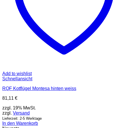
gewählt
werden
Add to wishlist
Schnellansicht
RQF Kotflügel Montesa hinten weiss
81,11
€
zzgl. 19% MwSt.
zzgl.
Versand
Lieferzeit: 2-5 Werktage
In den Warenkorb