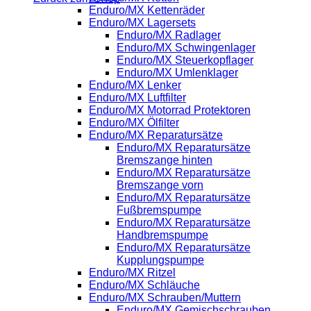
Enduro/MX Kettenräder
Enduro/MX Lagersets
Enduro/MX Radlager
Enduro/MX Schwingenlager
Enduro/MX Steuerkopflager
Enduro/MX Umlenklager
Enduro/MX Lenker
Enduro/MX Luftfilter
Enduro/MX Motorrad Protektoren
Enduro/MX Ölfilter
Enduro/MX Reparatursätze
Enduro/MX Reparatursätze
Bremszange hinten
Enduro/MX Reparatursätze
Bremszange vorn
Enduro/MX Reparatursätze
Fußbremspumpe
Enduro/MX Reparatursätze
Handbremspumpe
Enduro/MX Reparatursätze
Kupplungspumpe
Enduro/MX Ritzel
Enduro/MX Schläuche
Enduro/MX Schrauben/Muttern
Enduro/MX Gemischschrauben