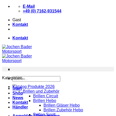
Zum
E-Mail
Inhalt
+49 (0) 7162-931544
springen
Gast
Kontakt
Kontakt
Kategorien
Suchen
nach:
Katalog Produkte 2026
Start
Brillen und Zubehör
Shop
Brillen Circuit
News
Brillen Hebo
Kontakt
Brillen Gläser Hebo
Händler
Brillen Zubehör Hebo
Brillen Scott
Anmelden / Registrieren