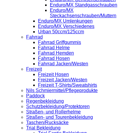
Enduro/MX Standgasschrauben
Enduro/MX
Steckachsenschrauben/Muttern
Enduro/MX Umlenkungen
Enduro/MX Verschiedenes
Urban 50ccm/125ccm
Fahrrad
Fahrrad Griffgummis
Fahrrad Helme
Fahrrad Hemden
Fahrrad Hosen
Fahrrad Jacken/Westen
Freizeit
Freizeit Hosen
Freizeit Jacken/Westen
Freizeit T-Shirts/Sweatshirts
Nils Schmiermittel/Pflegeprodukte
Paddock
Regenbekleidung
Schutzbekleidung/Protektoren
Straßen- und Rollerhelme
Straßen- und Tourenbekleidung
Taschen/Rucksäcke
Trial Bekleidung