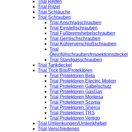
Trial Reifen
Trial Ritzel
Trial Schläuche
Trial Schrauben
Trial Anschlagschrauben
Trial Einstellschrauben
Trial Fußbremshebelschrauben
Trial Gemischschrauben
Trial Kühlerverschlußschrauben
Trial
Öleinfüllschrauben/Inspektionsdeckel
Trial Standgasschrauben
Trial Tankdeckel
Trial Trick Bits/Protektoren
Trial Protektoren Beta
Trial Protektoren Electric Motion
Trial Protektoren Gabelschutz
Trial Protektoren GasGas
Trial Protektoren Montesa
Trial Protektoren Scorpa
Trial Protektoren Sherco
Trial Protektoren TRS
Trial Protektoren Vertigo
Trial Umlenkungen/Umlenkhebel
Trial Verschiedenes