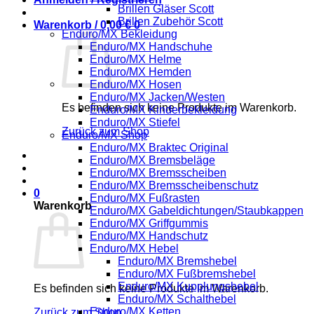
Brillen Gläser Scott
Brillen Zubehör Scott
Warenkorb /
0,00
€
0
Enduro/MX Bekleidung
Enduro/MX Handschuhe
Enduro/MX Helme
Enduro/MX Hemden
Enduro/MX Hosen
Enduro/MX Jacken/Westen
Es befinden sich keine Produkte im Warenkorb.
Enduro/MX Kinderbekleidung
Enduro/MX Stiefel
Zurück zum Shop
Enduro/MX Shop
Enduro/MX Braktec Original
Enduro/MX Bremsbeläge
Enduro/MX Bremsscheiben
Enduro/MX Bremsscheibenschutz
0
Enduro/MX Fußrasten
Warenkorb
Enduro/MX Gabeldichtungen/Staubkappen
Enduro/MX Griffgummis
Enduro/MX Handschutz
Enduro/MX Hebel
Enduro/MX Bremshebel
Enduro/MX Fußbremshebel
Enduro/MX Kupplungshebel
Es befinden sich keine Produkte im Warenkorb.
Enduro/MX Schalthebel
Enduro/MX Ketten
Zurück zum Shop