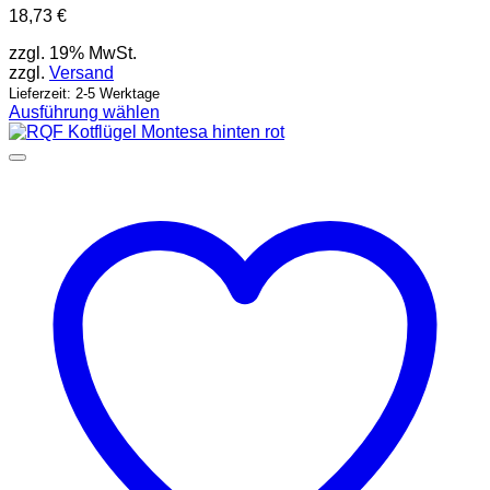
18,73
€
zzgl. 19% MwSt.
zzgl.
Versand
Lieferzeit: 2-5 Werktage
Ausführung wählen
Dieses
Produkt
weist
mehrere
Varianten
auf.
Die
Optionen
können
auf
der
Produktseite
gewählt
werden