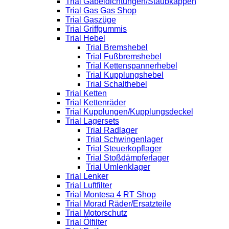
Trial Gabeldichtungen/Staubkappen
Trial Gas Gas Shop
Trial Gaszüge
Trial Griffgummis
Trial Hebel
Trial Bremshebel
Trial Fußbremshebel
Trial Kettenspannerhebel
Trial Kupplungshebel
Trial Schalthebel
Trial Ketten
Trial Kettenräder
Trial Kupplungen/Kupplungsdeckel
Trial Lagersets
Trial Radlager
Trial Schwingenlager
Trial Steuerkopflager
Trial Stoßdämpferlager
Trial Umlenklager
Trial Lenker
Trial Luftfilter
Trial Montesa 4 RT Shop
Trial Morad Räder/Ersatzteile
Trial Motorschutz
Trial Ölfilter