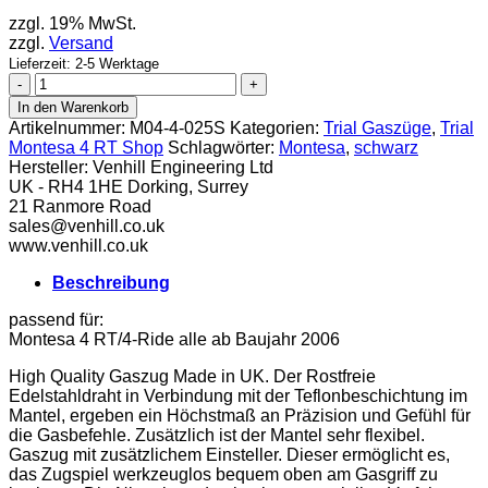
zzgl. 19% MwSt.
zzgl.
Versand
Lieferzeit: 2-5 Werktage
Venhill
Gaszug
In den Warenkorb
Montesa
Artikelnummer:
M04-4-025S
Kategorien:
Trial Gaszüge
,
Trial
4
Montesa 4 RT Shop
Schlagwörter:
Montesa
,
schwarz
RT
Hersteller:
Venhill Engineering Ltd
mit
UK - RH4 1HE Dorking, Surrey
Einsteller
21 Ranmore Road
schwarz
sales@venhill.co.uk
Menge
www.venhill.co.uk
Beschreibung
passend für:
Montesa 4 RT/4-Ride alle ab Baujahr 2006
High Quality Gaszug Made in UK. Der Rostfreie
Edelstahldraht in Verbindung mit der Teflonbeschichtung im
Mantel, ergeben ein Höchstmaß an Präzision und Gefühl für
die Gasbefehle. Zusätzlich ist der Mantel sehr flexibel.
Gaszug mit zusätzlichem Einsteller. Dieser ermöglicht es,
das Zugspiel werkzeuglos bequem oben am Gasgriff zu