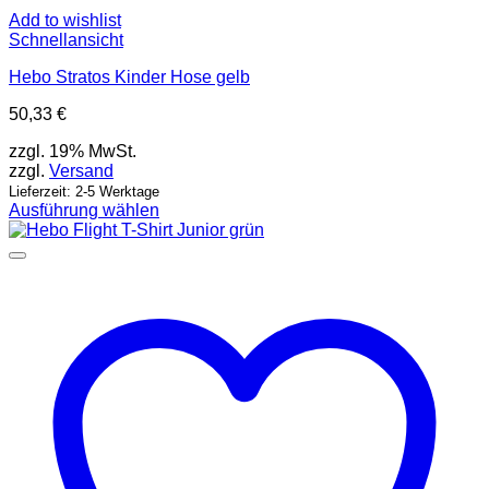
Add to wishlist
Schnellansicht
Hebo Stratos Kinder Hose gelb
50,33
€
zzgl. 19% MwSt.
zzgl.
Versand
Lieferzeit: 2-5 Werktage
Ausführung wählen
Dieses
Produkt
weist
mehrere
Varianten
auf.
Die
Optionen
können
auf
der
Produktseite
gewählt
werden