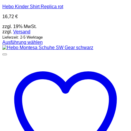
Hebo Kinder Shirt Replica rot
16,72
€
zzgl. 19% MwSt.
zzgl.
Versand
Lieferzeit: 2-5 Werktage
Ausführung wählen
Dieses
Produkt
weist
mehrere
Varianten
auf.
Die
Optionen
können
auf
der
Produktseite
gewählt
werden