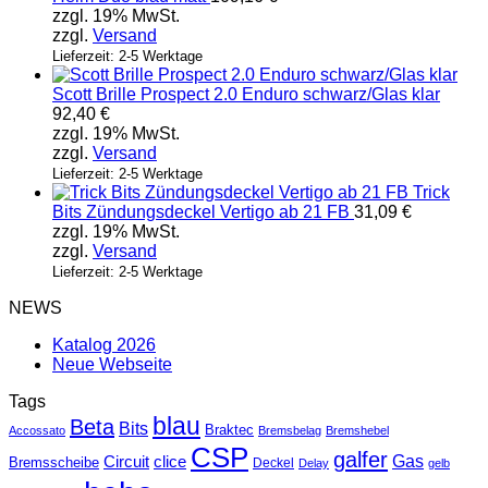
zzgl. 19% MwSt.
zzgl.
Versand
Lieferzeit: 2-5 Werktage
Scott Brille Prospect 2.0 Enduro schwarz/Glas klar
92,40
€
zzgl. 19% MwSt.
zzgl.
Versand
Lieferzeit: 2-5 Werktage
Trick
Bits Zündungsdeckel Vertigo ab 21 FB
31,09
€
zzgl. 19% MwSt.
zzgl.
Versand
Lieferzeit: 2-5 Werktage
NEWS
Katalog 2026
Neue Webseite
Tags
blau
Beta
Bits
Braktec
Accossato
Bremsbelag
Bremshebel
CSP
galfer
Gas
Circuit
clice
Bremsscheibe
Deckel
Delay
gelb