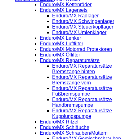
Enduro/MX Kettenräder
Enduro/MX Lagersets
Enduro/MX Radlager
Enduro/MX Schwingenlager
Enduro/MX Steuerkopflager
Enduro/MX Umlenklager
Enduro/MX Lenker
Enduro/MX Luftfilter
Enduro/MX Motorrad Protektoren
Enduro/MX Ölfilter
Enduro/MX Reparatursätze
Enduro/MX Reparatursätze
Bremszange hinten
Enduro/MX Reparatursätze
Bremszange vorn
Enduro/MX Reparatursätze
Fußbremspumpe
Enduro/MX Reparatursätze
Handbremspumpe
Enduro/MX Reparatursätze
Kupplungspumpe
Enduro/MX Ritzel
Enduro/MX Schläuche
Enduro/MX Schrauben/Muttern
Enduro/MX Gemischschrauben