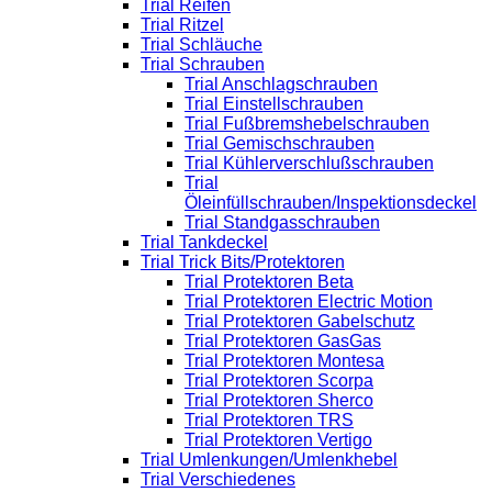
Trial Reifen
Trial Ritzel
Trial Schläuche
Trial Schrauben
Trial Anschlagschrauben
Trial Einstellschrauben
Trial Fußbremshebelschrauben
Trial Gemischschrauben
Trial Kühlerverschlußschrauben
Trial
Öleinfüllschrauben/Inspektionsdeckel
Trial Standgasschrauben
Trial Tankdeckel
Trial Trick Bits/Protektoren
Trial Protektoren Beta
Trial Protektoren Electric Motion
Trial Protektoren Gabelschutz
Trial Protektoren GasGas
Trial Protektoren Montesa
Trial Protektoren Scorpa
Trial Protektoren Sherco
Trial Protektoren TRS
Trial Protektoren Vertigo
Trial Umlenkungen/Umlenkhebel
Trial Verschiedenes