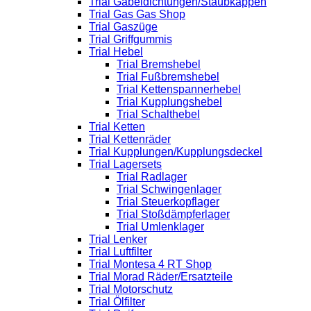
Trial Gabeldichtungen/Staubkappen
Trial Gas Gas Shop
Trial Gaszüge
Trial Griffgummis
Trial Hebel
Trial Bremshebel
Trial Fußbremshebel
Trial Kettenspannerhebel
Trial Kupplungshebel
Trial Schalthebel
Trial Ketten
Trial Kettenräder
Trial Kupplungen/Kupplungsdeckel
Trial Lagersets
Trial Radlager
Trial Schwingenlager
Trial Steuerkopflager
Trial Stoßdämpferlager
Trial Umlenklager
Trial Lenker
Trial Luftfilter
Trial Montesa 4 RT Shop
Trial Morad Räder/Ersatzteile
Trial Motorschutz
Trial Ölfilter