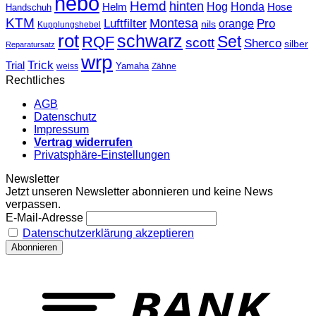
hebo
Hemd
hinten
Hog
Honda
Helm
Hose
Handschuh
KTM
Montesa
Luftfilter
orange
Pro
nils
Kupplungshebel
rot
schwarz
Set
RQF
scott
Sherco
silber
Reparatursatz
wrp
Trick
Trial
weiss
Yamaha
Zähne
Rechtliches
AGB
Datenschutz
Impressum
Vertrag widerrufen
Privatsphäre-Einstellungen
Newsletter
Jetzt unseren Newsletter abonnieren und keine News
verpassen.
E-Mail-Adresse
Datenschutzerklärung akzeptieren
T