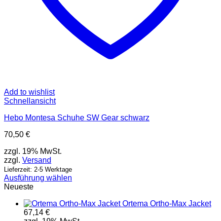
Add to wishlist
Schnellansicht
Hebo Montesa Schuhe SW Gear schwarz
70,50
€
zzgl. 19% MwSt.
zzgl.
Versand
Lieferzeit: 2-5 Werktage
Ausführung wählen
Dieses
Neueste
Produkt
Ortema Ortho-Max Jacket
weist
67,14
€
mehrere