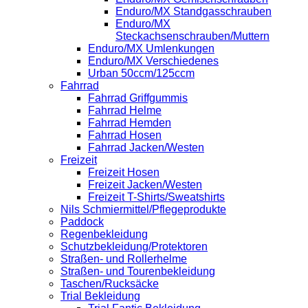
Enduro/MX Standgasschrauben
Enduro/MX
Steckachsenschrauben/Muttern
Enduro/MX Umlenkungen
Enduro/MX Verschiedenes
Urban 50ccm/125ccm
Fahrrad
Fahrrad Griffgummis
Fahrrad Helme
Fahrrad Hemden
Fahrrad Hosen
Fahrrad Jacken/Westen
Freizeit
Freizeit Hosen
Freizeit Jacken/Westen
Freizeit T-Shirts/Sweatshirts
Nils Schmiermittel/Pflegeprodukte
Paddock
Regenbekleidung
Schutzbekleidung/Protektoren
Straßen- und Rollerhelme
Straßen- und Tourenbekleidung
Taschen/Rucksäcke
Trial Bekleidung