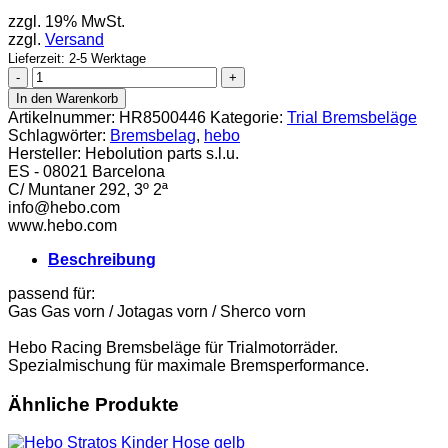
zzgl. 19% MwSt.
zzgl.
Versand
Lieferzeit: 2-5 Werktage
Hebo
Bremsbelag
In den Warenkorb
Formula
Artikelnummer:
HR8500446
Kategorie:
Trial Bremsbeläge
vorn
Schlagwörter:
Bremsbelag
,
hebo
Menge
Hersteller:
Hebolution parts s.l.u.
ES - 08021 Barcelona
C/ Muntaner 292, 3º 2ª
info@hebo.com
www.hebo.com
Beschreibung
passend für:
Gas Gas vorn / Jotagas vorn / Sherco vorn
Hebo Racing Bremsbeläge für Trialmotorräder.
Spezialmischung für maximale Bremsperformance.
Ähnliche Produkte