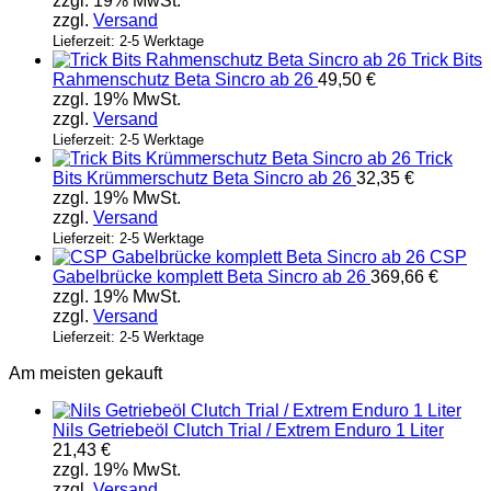
zzgl. 19% MwSt.
Varianten
zzgl.
Versand
auf.
Die
Lieferzeit: 2-5 Werktage
Trick Bits
Optionen
Rahmenschutz Beta Sincro ab 26
49,50
€
können
zzgl. 19% MwSt.
auf
zzgl.
Versand
der
Produktseite
Lieferzeit: 2-5 Werktage
Trick
gewählt
Bits Krümmerschutz Beta Sincro ab 26
32,35
€
werden
zzgl. 19% MwSt.
zzgl.
Versand
Lieferzeit: 2-5 Werktage
CSP
Gabelbrücke komplett Beta Sincro ab 26
369,66
€
zzgl. 19% MwSt.
zzgl.
Versand
Lieferzeit: 2-5 Werktage
Am meisten gekauft
Nils Getriebeöl Clutch Trial / Extrem Enduro 1 Liter
21,43
€
zzgl. 19% MwSt.
zzgl.
Versand