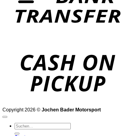
o
P
Copyright 2026 ©
Jochen Bader Motorsport
Suchen
nach: