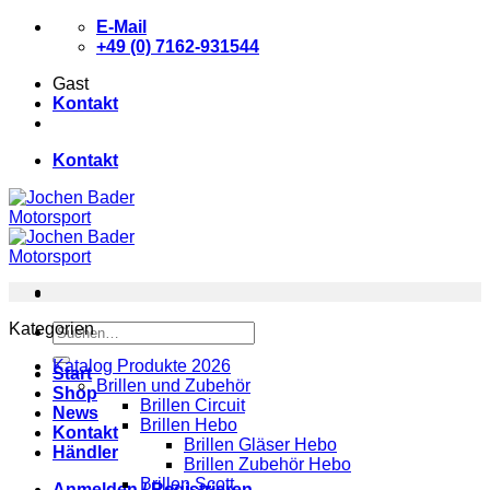
Zum
E-Mail
Inhalt
+49 (0) 7162-931544
springen
Gast
Kontakt
Kontakt
Kategorien
Suchen
nach:
Katalog Produkte 2026
Start
Brillen und Zubehör
Shop
Brillen Circuit
News
Brillen Hebo
Kontakt
Brillen Gläser Hebo
Händler
Brillen Zubehör Hebo
Brillen Scott
Anmelden / Registrieren