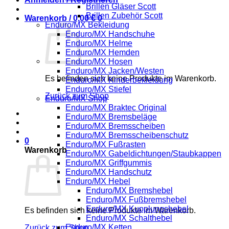
Brillen Gläser Scott
Brillen Zubehör Scott
Warenkorb /
0,00
€
0
Enduro/MX Bekleidung
Enduro/MX Handschuhe
Enduro/MX Helme
Enduro/MX Hemden
Enduro/MX Hosen
Enduro/MX Jacken/Westen
Es befinden sich keine Produkte im Warenkorb.
Enduro/MX Kinderbekleidung
Enduro/MX Stiefel
Zurück zum Shop
Enduro/MX Shop
Enduro/MX Braktec Original
Enduro/MX Bremsbeläge
Enduro/MX Bremsscheiben
Enduro/MX Bremsscheibenschutz
0
Enduro/MX Fußrasten
Warenkorb
Enduro/MX Gabeldichtungen/Staubkappen
Enduro/MX Griffgummis
Enduro/MX Handschutz
Enduro/MX Hebel
Enduro/MX Bremshebel
Enduro/MX Fußbremshebel
Enduro/MX Kupplungshebel
Es befinden sich keine Produkte im Warenkorb.
Enduro/MX Schalthebel
Enduro/MX Ketten
Zurück zum Shop