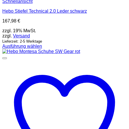
Schnellansicht
Hebo Stiefel Technical 2.0 Leder schwarz
167,98
€
zzgl. 19% MwSt.
zzgl.
Versand
Lieferzeit: 2-5 Werktage
Ausführung wählen
Dieses
Produkt
weist
mehrere
Varianten
auf.
Die
Optionen
können
auf
der
Produktseite
gewählt
werden