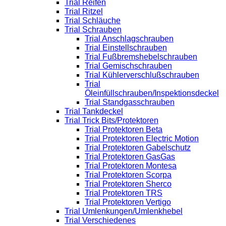
Trial Reifen
Trial Ritzel
Trial Schläuche
Trial Schrauben
Trial Anschlagschrauben
Trial Einstellschrauben
Trial Fußbremshebelschrauben
Trial Gemischschrauben
Trial Kühlerverschlußschrauben
Trial
Öleinfüllschrauben/Inspektionsdeckel
Trial Standgasschrauben
Trial Tankdeckel
Trial Trick Bits/Protektoren
Trial Protektoren Beta
Trial Protektoren Electric Motion
Trial Protektoren Gabelschutz
Trial Protektoren GasGas
Trial Protektoren Montesa
Trial Protektoren Scorpa
Trial Protektoren Sherco
Trial Protektoren TRS
Trial Protektoren Vertigo
Trial Umlenkungen/Umlenkhebel
Trial Verschiedenes