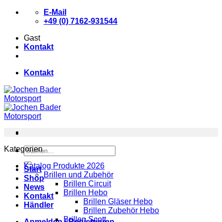
Zum
E-Mail
Inhalt
+49 (0) 7162-931544
springen
Gast
Kontakt
Kontakt
Kategorien
Suchen
nach:
Katalog Produkte 2026
Start
Brillen und Zubehör
Shop
Brillen Circuit
News
Brillen Hebo
Kontakt
Brillen Gläser Hebo
Händler
Brillen Zubehör Hebo
Brillen Scott
Anmelden / Registrieren