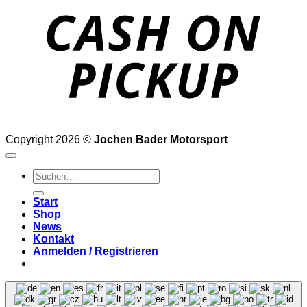
o
P
Copyright 2026 ©
Jochen Bader Motorsport
Suchen
nach:
Start
Shop
News
Kontakt
Anmelden / Registrieren