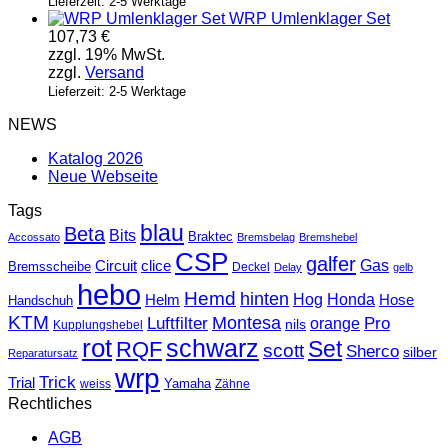
Lieferzeit: 2-5 Werktage
WRP Umlenklager Set
107,73
€
zzgl. 19% MwSt.
zzgl.
Versand
Lieferzeit: 2-5 Werktage
NEWS
Katalog 2026
Neue Webseite
Tags
blau
Beta
Bits
Braktec
Accossato
Bremsbelag
Bremshebel
CSP
galfer
Gas
Circuit
clice
Bremsscheibe
Deckel
Delay
gelb
hebo
Hemd
hinten
Hog
Honda
Helm
Hose
Handschuh
KTM
Montesa
Luftfilter
orange
Pro
nils
Kupplungshebel
rot
schwarz
Set
RQF
scott
Sherco
silber
Reparatursatz
wrp
Trick
Trial
weiss
Yamaha
Zähne
Rechtliches
AGB