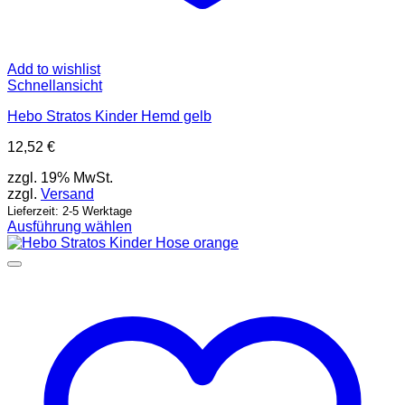
Add to wishlist
Schnellansicht
Hebo Stratos Kinder Hemd gelb
12,52
€
zzgl. 19% MwSt.
zzgl.
Versand
Lieferzeit: 2-5 Werktage
Ausführung wählen
Dieses
Produkt
weist
mehrere
Varianten
auf.
Die
Optionen
können
auf
der