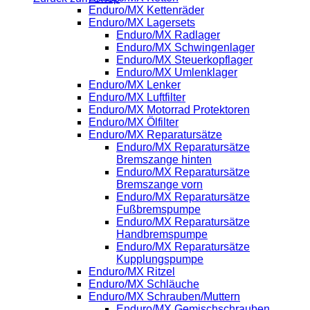
Enduro/MX Kettenräder
Enduro/MX Lagersets
Enduro/MX Radlager
Enduro/MX Schwingenlager
Enduro/MX Steuerkopflager
Enduro/MX Umlenklager
Enduro/MX Lenker
Enduro/MX Luftfilter
Enduro/MX Motorrad Protektoren
Enduro/MX Ölfilter
Enduro/MX Reparatursätze
Enduro/MX Reparatursätze
Bremszange hinten
Enduro/MX Reparatursätze
Bremszange vorn
Enduro/MX Reparatursätze
Fußbremspumpe
Enduro/MX Reparatursätze
Handbremspumpe
Enduro/MX Reparatursätze
Kupplungspumpe
Enduro/MX Ritzel
Enduro/MX Schläuche
Enduro/MX Schrauben/Muttern
Enduro/MX Gemischschrauben