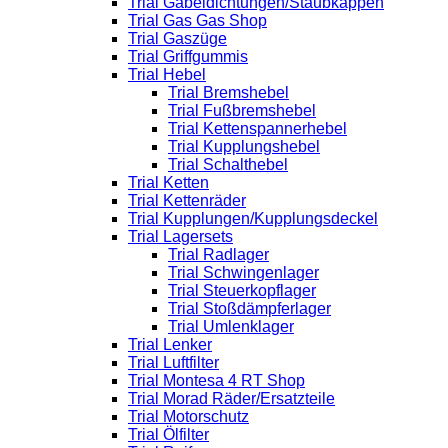
Trial Gabeldichtungen/Staubkappen
Trial Gas Gas Shop
Trial Gaszüge
Trial Griffgummis
Trial Hebel
Trial Bremshebel
Trial Fußbremshebel
Trial Kettenspannerhebel
Trial Kupplungshebel
Trial Schalthebel
Trial Ketten
Trial Kettenräder
Trial Kupplungen/Kupplungsdeckel
Trial Lagersets
Trial Radlager
Trial Schwingenlager
Trial Steuerkopflager
Trial Stoßdämpferlager
Trial Umlenklager
Trial Lenker
Trial Luftfilter
Trial Montesa 4 RT Shop
Trial Morad Räder/Ersatzteile
Trial Motorschutz
Trial Ölfilter