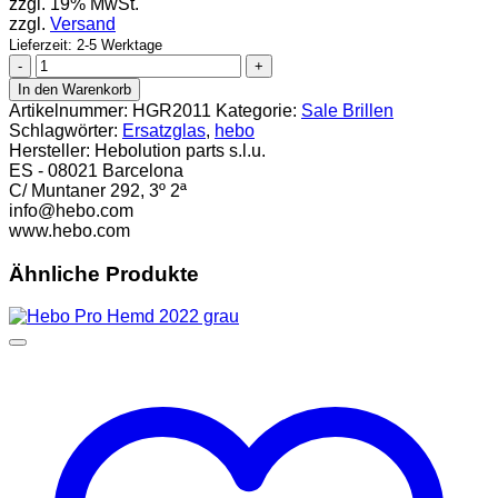
zzgl. 19% MwSt.
zzgl.
Versand
Lieferzeit: 2-5 Werktage
Hebo
Ersatzglas
In den Warenkorb
Gravity
Artikelnummer:
HGR2011
Kategorie:
Sale Brillen
getönt
Schlagwörter:
Ersatzglas
,
hebo
kratzfest
Hersteller:
Hebolution parts s.l.u.
Menge
ES - 08021 Barcelona
C/ Muntaner 292, 3º 2ª
info@hebo.com
www.hebo.com
Ähnliche Produkte