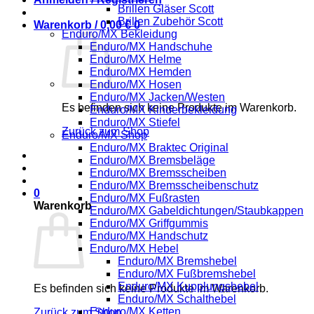
Brillen Gläser Scott
Brillen Zubehör Scott
Warenkorb /
0,00
€
0
Enduro/MX Bekleidung
Enduro/MX Handschuhe
Enduro/MX Helme
Enduro/MX Hemden
Enduro/MX Hosen
Enduro/MX Jacken/Westen
Es befinden sich keine Produkte im Warenkorb.
Enduro/MX Kinderbekleidung
Enduro/MX Stiefel
Zurück zum Shop
Enduro/MX Shop
Enduro/MX Braktec Original
Enduro/MX Bremsbeläge
Enduro/MX Bremsscheiben
Enduro/MX Bremsscheibenschutz
0
Enduro/MX Fußrasten
Warenkorb
Enduro/MX Gabeldichtungen/Staubkappen
Enduro/MX Griffgummis
Enduro/MX Handschutz
Enduro/MX Hebel
Enduro/MX Bremshebel
Enduro/MX Fußbremshebel
Enduro/MX Kupplungshebel
Es befinden sich keine Produkte im Warenkorb.
Enduro/MX Schalthebel
Enduro/MX Ketten
Zurück zum Shop