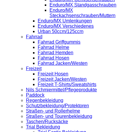
Enduro/MX Standgasschrauben
Enduro/MX
Steckachsenschrauben/Muttern
Enduro/MX Umlenkungen
Enduro/MX Verschiedenes
Urban 50ccm/125ccm
Fahrrad
Fahrrad Griffgummis
Fahrrad Helme
Fahrrad Hemden
Fahrrad Hosen
Fahrrad Jacken/Westen
Freizeit
Freizeit Hosen
Freizeit Jacken/Westen
Freizeit T-Shirts/Sweatshirts
Nils Schmiermittel/Pflegeprodukte
Paddock
Regenbekleidung
Schutzbekleidung/Protektoren
Straßen- und Rollerhelme
Straßen- und Tourenbekleidung
Taschen/Rucksäcke
Trial Bekleidung