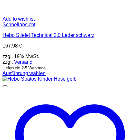
Add to wishlist
Schnellansicht
Hebo Stiefel Technical 2.0 Leder schwarz
167,98
€
zzgl. 19% MwSt.
zzgl.
Versand
Lieferzeit: 2-5 Werktage
Ausführung wählen
Dieses
Produkt
weist
mehrere
Varianten
auf.
Die
Optionen
können
auf
der