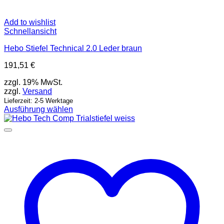
Add to wishlist
Schnellansicht
Hebo Stiefel Technical 2.0 Leder braun
191,51
€
zzgl. 19% MwSt.
zzgl.
Versand
Lieferzeit: 2-5 Werktage
Ausführung wählen
Dieses
Produkt
weist
mehrere
Varianten
auf.
Die
Optionen
können
auf
der
Produktseite