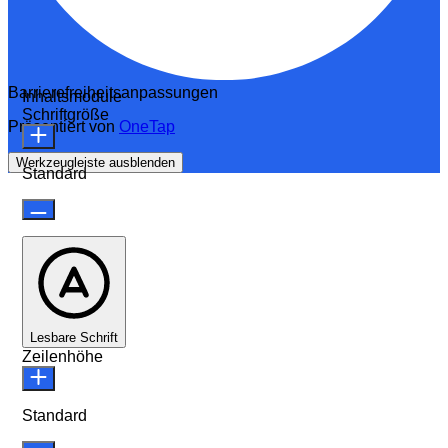
Barrierefreiheitsanpassungen
Inhaltsmodule
Schriftgröße
Präsentiert von
OneTap
Werkzeugleiste ausblenden
Standard
Lesbare Schrift
Zeilenhöhe
Standard