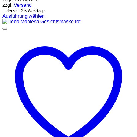
zzgl.
Versand
Lieferzeit: 2-5 Werktage
Ausführung wählen
Dieses
Produkt
weist
mehrere
Varianten
auf.
Die
Optionen
können
auf
der
Produktseite
gewählt
werden