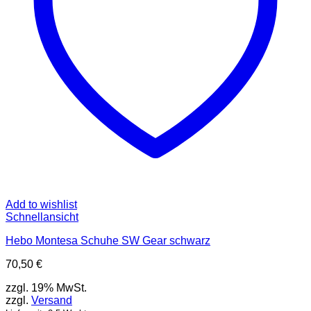
der
Produktseite
gewählt
werden
Add to wishlist
Schnellansicht
Hebo Montesa Schuhe SW Gear schwarz
70,50
€
zzgl. 19% MwSt.
zzgl.
Versand