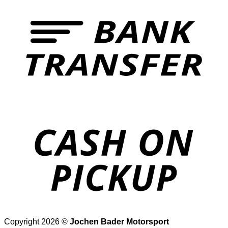
T
o
P
Copyright 2026 ©
Jochen Bader Motorsport