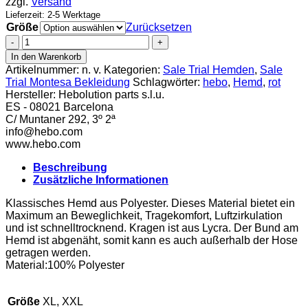
zzgl.
Versand
Lieferzeit: 2-5 Werktage
Größe
Zurücksetzen
Hebo
Hemd
In den Warenkorb
Montesa
Artikelnummer:
n. v.
Kategorien:
Sale Trial Hemden
,
Sale
rot
Trial Montesa Bekleidung
Schlagwörter:
hebo
,
Hemd
,
rot
Menge
Hersteller:
Hebolution parts s.l.u.
ES - 08021 Barcelona
C/ Muntaner 292, 3º 2ª
info@hebo.com
www.hebo.com
Beschreibung
Zusätzliche Informationen
Klassisches Hemd aus Polyester. Dieses Material bietet ein
Maximum an Beweglichkeit, Tragekomfort, Luftzirkulation
und ist schnelltrocknend. Kragen ist aus Lycra. Der Bund am
Hemd ist abgenäht, somit kann es auch außerhalb der Hose
getragen werden.
Material:100% Polyester
Größe
XL, XXL