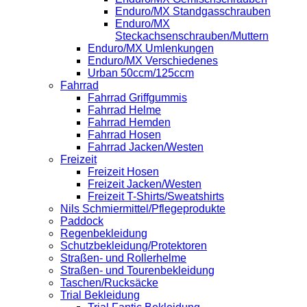
Enduro/MX Standgasschrauben
Enduro/MX
Steckachsenschrauben/Muttern
Enduro/MX Umlenkungen
Enduro/MX Verschiedenes
Urban 50ccm/125ccm
Fahrrad
Fahrrad Griffgummis
Fahrrad Helme
Fahrrad Hemden
Fahrrad Hosen
Fahrrad Jacken/Westen
Freizeit
Freizeit Hosen
Freizeit Jacken/Westen
Freizeit T-Shirts/Sweatshirts
Nils Schmiermittel/Pflegeprodukte
Paddock
Regenbekleidung
Schutzbekleidung/Protektoren
Straßen- und Rollerhelme
Straßen- und Tourenbekleidung
Taschen/Rucksäcke
Trial Bekleidung