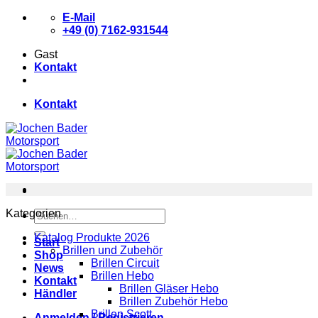
Zum
E-Mail
Inhalt
+49 (0) 7162-931544
springen
Gast
Kontakt
Kontakt
Kategorien
Suchen
nach:
Katalog Produkte 2026
Start
Brillen und Zubehör
Shop
Brillen Circuit
News
Brillen Hebo
Kontakt
Brillen Gläser Hebo
Händler
Brillen Zubehör Hebo
Brillen Scott
Anmelden / Registrieren