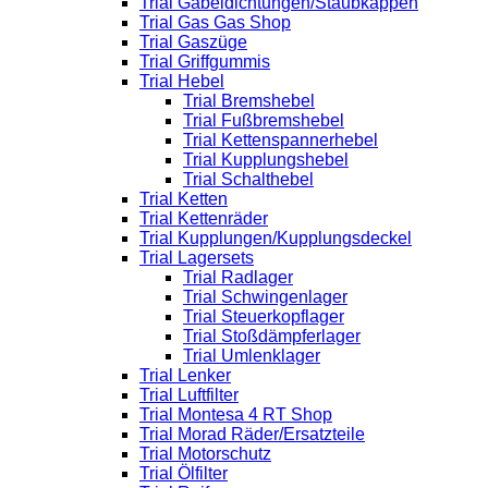
Trial Gabeldichtungen/Staubkappen
Trial Gas Gas Shop
Trial Gaszüge
Trial Griffgummis
Trial Hebel
Trial Bremshebel
Trial Fußbremshebel
Trial Kettenspannerhebel
Trial Kupplungshebel
Trial Schalthebel
Trial Ketten
Trial Kettenräder
Trial Kupplungen/Kupplungsdeckel
Trial Lagersets
Trial Radlager
Trial Schwingenlager
Trial Steuerkopflager
Trial Stoßdämpferlager
Trial Umlenklager
Trial Lenker
Trial Luftfilter
Trial Montesa 4 RT Shop
Trial Morad Räder/Ersatzteile
Trial Motorschutz
Trial Ölfilter