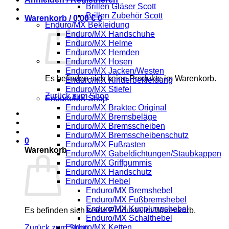
Brillen Gläser Scott
Brillen Zubehör Scott
Warenkorb /
0,00
€
0
Enduro/MX Bekleidung
Enduro/MX Handschuhe
Enduro/MX Helme
Enduro/MX Hemden
Enduro/MX Hosen
Enduro/MX Jacken/Westen
Es befinden sich keine Produkte im Warenkorb.
Enduro/MX Kinderbekleidung
Enduro/MX Stiefel
Zurück zum Shop
Enduro/MX Shop
Enduro/MX Braktec Original
Enduro/MX Bremsbeläge
Enduro/MX Bremsscheiben
Enduro/MX Bremsscheibenschutz
0
Enduro/MX Fußrasten
Warenkorb
Enduro/MX Gabeldichtungen/Staubkappen
Enduro/MX Griffgummis
Enduro/MX Handschutz
Enduro/MX Hebel
Enduro/MX Bremshebel
Enduro/MX Fußbremshebel
Enduro/MX Kupplungshebel
Es befinden sich keine Produkte im Warenkorb.
Enduro/MX Schalthebel
Enduro/MX Ketten
Zurück zum Shop