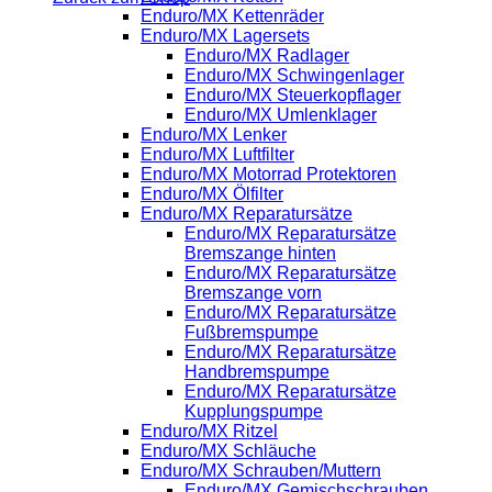
Enduro/MX Kettenräder
Enduro/MX Lagersets
Enduro/MX Radlager
Enduro/MX Schwingenlager
Enduro/MX Steuerkopflager
Enduro/MX Umlenklager
Enduro/MX Lenker
Enduro/MX Luftfilter
Enduro/MX Motorrad Protektoren
Enduro/MX Ölfilter
Enduro/MX Reparatursätze
Enduro/MX Reparatursätze
Bremszange hinten
Enduro/MX Reparatursätze
Bremszange vorn
Enduro/MX Reparatursätze
Fußbremspumpe
Enduro/MX Reparatursätze
Handbremspumpe
Enduro/MX Reparatursätze
Kupplungspumpe
Enduro/MX Ritzel
Enduro/MX Schläuche
Enduro/MX Schrauben/Muttern
Enduro/MX Gemischschrauben