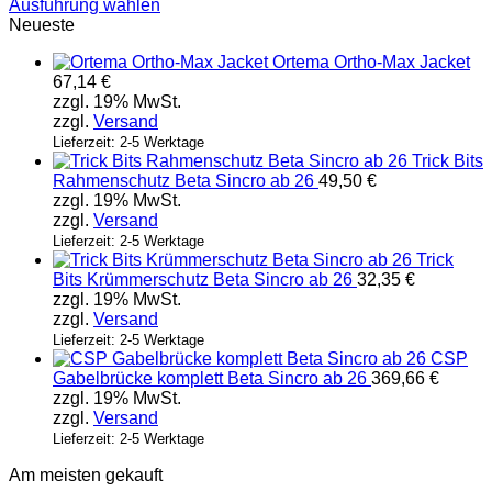
Ausführung wählen
Dieses
Neueste
Produkt
Ortema Ortho-Max Jacket
weist
67,14
€
mehrere
zzgl. 19% MwSt.
Varianten
zzgl.
Versand
auf.
Die
Lieferzeit: 2-5 Werktage
Trick Bits
Optionen
Rahmenschutz Beta Sincro ab 26
49,50
€
können
zzgl. 19% MwSt.
auf
zzgl.
Versand
der
Produktseite
Lieferzeit: 2-5 Werktage
Trick
gewählt
Bits Krümmerschutz Beta Sincro ab 26
32,35
€
werden
zzgl. 19% MwSt.
zzgl.
Versand
Lieferzeit: 2-5 Werktage
CSP
Gabelbrücke komplett Beta Sincro ab 26
369,66
€
zzgl. 19% MwSt.
zzgl.
Versand
Lieferzeit: 2-5 Werktage
Am meisten gekauft