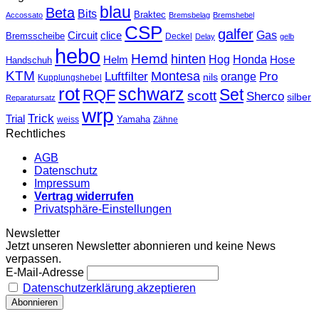
blau
Beta
Bits
Braktec
Accossato
Bremsbelag
Bremshebel
CSP
galfer
Gas
Circuit
clice
Bremsscheibe
Deckel
Delay
gelb
hebo
Hemd
hinten
Hog
Honda
Helm
Hose
Handschuh
KTM
Montesa
Luftfilter
orange
Pro
nils
Kupplungshebel
rot
schwarz
Set
RQF
scott
Sherco
silber
Reparatursatz
wrp
Trick
Trial
weiss
Yamaha
Zähne
Rechtliches
AGB
Datenschutz
Impressum
Vertrag widerrufen
Privatsphäre-Einstellungen
Newsletter
Jetzt unseren Newsletter abonnieren und keine News
verpassen.
E-Mail-Adresse
Datenschutzerklärung akzeptieren