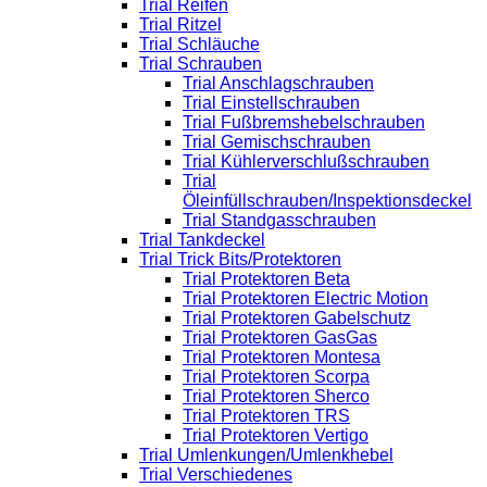
Trial Reifen
Trial Ritzel
Trial Schläuche
Trial Schrauben
Trial Anschlagschrauben
Trial Einstellschrauben
Trial Fußbremshebelschrauben
Trial Gemischschrauben
Trial Kühlerverschlußschrauben
Trial
Öleinfüllschrauben/Inspektionsdeckel
Trial Standgasschrauben
Trial Tankdeckel
Trial Trick Bits/Protektoren
Trial Protektoren Beta
Trial Protektoren Electric Motion
Trial Protektoren Gabelschutz
Trial Protektoren GasGas
Trial Protektoren Montesa
Trial Protektoren Scorpa
Trial Protektoren Sherco
Trial Protektoren TRS
Trial Protektoren Vertigo
Trial Umlenkungen/Umlenkhebel
Trial Verschiedenes