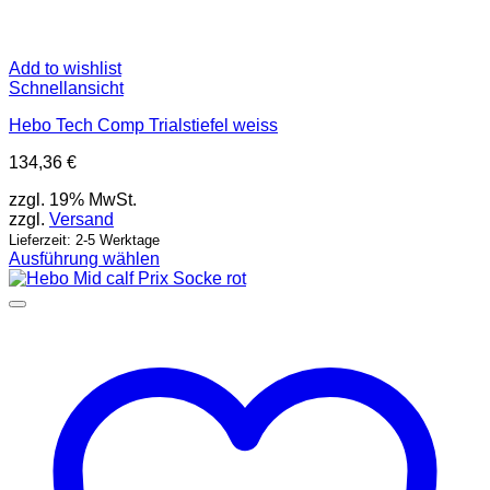
Add to wishlist
Schnellansicht
Hebo Tech Comp Trialstiefel weiss
134,36
€
zzgl. 19% MwSt.
zzgl.
Versand
Lieferzeit: 2-5 Werktage
Ausführung wählen
Dieses
Produkt
weist
mehrere
Varianten
auf.
Die
Optionen
können
auf
der