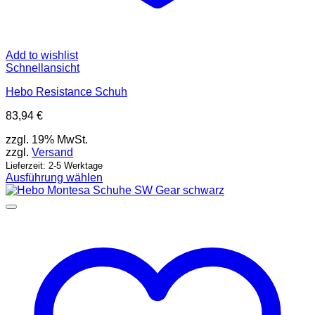
Add to wishlist
Schnellansicht
Hebo Resistance Schuh
83,94
€
zzgl. 19% MwSt.
zzgl.
Versand
Lieferzeit: 2-5 Werktage
Ausführung wählen
Dieses
Produkt
weist
mehrere
Varianten
auf.
Die
Optionen
können
auf