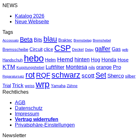
NEWS
Katalog 2026
Neue Webseite
Tags
blau
Beta
Bits
Braktec
Accossato
Bremsbelag
Bremshebel
CSP
galfer
Gas
Circuit
clice
Bremsscheibe
Deckel
Delay
gelb
hebo
Hemd
hinten
Hog
Honda
Helm
Hose
Handschuh
KTM
Montesa
Luftfilter
orange
Pro
nils
Kupplungshebel
rot
schwarz
Set
RQF
scott
Sherco
silber
Reparatursatz
wrp
Trick
Trial
weiss
Yamaha
Zähne
Rechtliches
AGB
Datenschutz
Impressum
Vertrag widerrufen
Privatsphäre-Einstellungen
Newsletter