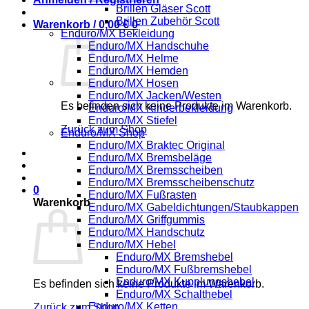
Brillen Gläser Scott
Brillen Zubehör Scott
Warenkorb /
0,00
€
0
Enduro/MX Bekleidung
Enduro/MX Handschuhe
Enduro/MX Helme
Enduro/MX Hemden
Enduro/MX Hosen
Enduro/MX Jacken/Westen
Es befinden sich keine Produkte im Warenkorb.
Enduro/MX Kinderbekleidung
Enduro/MX Stiefel
Zurück zum Shop
Enduro/MX Shop
Enduro/MX Braktec Original
Enduro/MX Bremsbeläge
Enduro/MX Bremsscheiben
Enduro/MX Bremsscheibenschutz
0
Enduro/MX Fußrasten
Warenkorb
Enduro/MX Gabeldichtungen/Staubkappen
Enduro/MX Griffgummis
Enduro/MX Handschutz
Enduro/MX Hebel
Enduro/MX Bremshebel
Enduro/MX Fußbremshebel
Enduro/MX Kupplungshebel
Es befinden sich keine Produkte im Warenkorb.
Enduro/MX Schalthebel
Enduro/MX Ketten
Zurück zum Shop