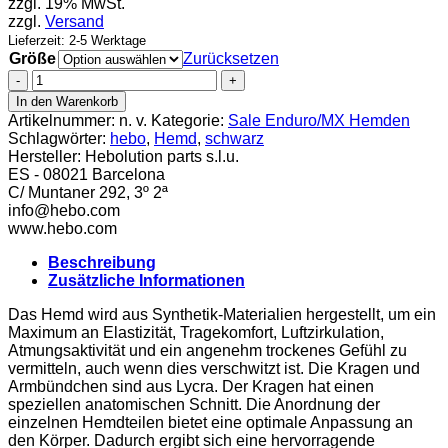
zzgl. 19% MwSt.
zzgl.
Versand
Lieferzeit: 2-5 Werktage
Größe
Zurücksetzen
Hebo
Hemd
In den Warenkorb
Scratch
Artikelnummer:
n. v.
Kategorie:
Sale Enduro/MX Hemden
schwarz
Schlagwörter:
hebo
,
Hemd
,
schwarz
Menge
Hersteller:
Hebolution parts s.l.u.
ES - 08021 Barcelona
C/ Muntaner 292, 3º 2ª
info@hebo.com
www.hebo.com
Beschreibung
Zusätzliche Informationen
Das Hemd wird aus Synthetik-Materialien hergestellt, um ein
Maximum an Elastizität, Tragekomfort, Luftzirkulation,
Atmungsaktivität und ein angenehm trockenes Gefühl zu
vermitteln, auch wenn dies verschwitzt ist. Die Kragen und
Armbündchen sind aus Lycra. Der Kragen hat einen
speziellen anatomischen Schnitt. Die Anordnung der
einzelnen Hemdteilen bietet eine optimale Anpassung an
den Körper. Dadurch ergibt sich eine hervorragende