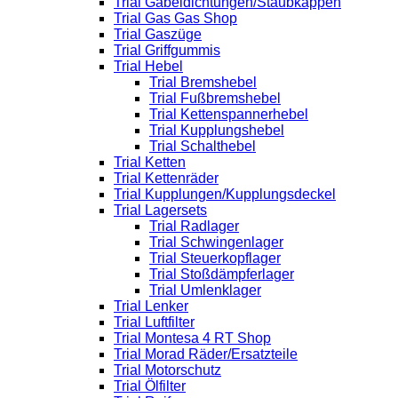
Trial Gabeldichtungen/Staubkappen
Trial Gas Gas Shop
Trial Gaszüge
Trial Griffgummis
Trial Hebel
Trial Bremshebel
Trial Fußbremshebel
Trial Kettenspannerhebel
Trial Kupplungshebel
Trial Schalthebel
Trial Ketten
Trial Kettenräder
Trial Kupplungen/Kupplungsdeckel
Trial Lagersets
Trial Radlager
Trial Schwingenlager
Trial Steuerkopflager
Trial Stoßdämpferlager
Trial Umlenklager
Trial Lenker
Trial Luftfilter
Trial Montesa 4 RT Shop
Trial Morad Räder/Ersatzteile
Trial Motorschutz
Trial Ölfilter