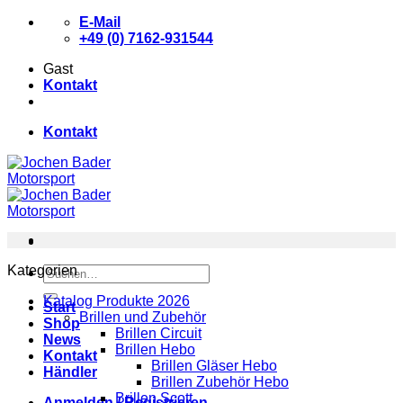
Zum
E-Mail
Inhalt
+49 (0) 7162-931544
springen
Gast
Kontakt
Kontakt
Kategorien
Suchen
nach:
Katalog Produkte 2026
Start
Brillen und Zubehör
Shop
Brillen Circuit
News
Brillen Hebo
Kontakt
Brillen Gläser Hebo
Händler
Brillen Zubehör Hebo
Brillen Scott
Anmelden / Registrieren