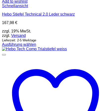
Add to wishlist
Schnellansicht
Hebo Stiefel Technical 2.0 Leder schwarz
167,98
€
zzgl. 19% MwSt.
zzgl.
Versand
Lieferzeit: 2-5 Werktage
Ausführung wählen
Dieses
Produkt
weist
mehrere
Varianten
auf.
Die
Optionen
können
auf
der
Produktseite
gewählt
werden