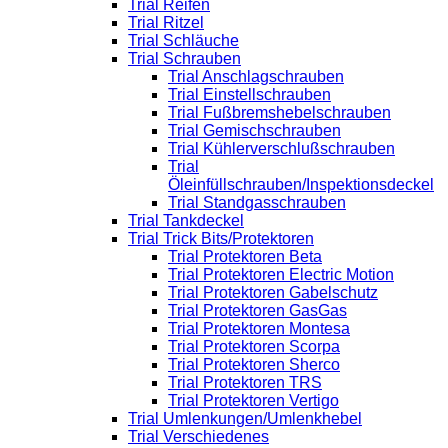
Trial Reifen
Trial Ritzel
Trial Schläuche
Trial Schrauben
Trial Anschlagschrauben
Trial Einstellschrauben
Trial Fußbremshebelschrauben
Trial Gemischschrauben
Trial Kühlerverschlußschrauben
Trial
Öleinfüllschrauben/Inspektionsdeckel
Trial Standgasschrauben
Trial Tankdeckel
Trial Trick Bits/Protektoren
Trial Protektoren Beta
Trial Protektoren Electric Motion
Trial Protektoren Gabelschutz
Trial Protektoren GasGas
Trial Protektoren Montesa
Trial Protektoren Scorpa
Trial Protektoren Sherco
Trial Protektoren TRS
Trial Protektoren Vertigo
Trial Umlenkungen/Umlenkhebel
Trial Verschiedenes