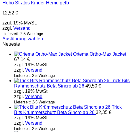
Hebo Stratos Kinder Hemd gelb
12,52
€
zzgl. 19% MwSt.
zzgl.
Versand
Lieferzeit: 2-5 Werktage
Ausführung wählen
Dieses
Neueste
Produkt
Ortema Ortho-Max Jacket
weist
67,14
€
mehrere
zzgl. 19% MwSt.
Varianten
zzgl.
Versand
auf.
Die
Lieferzeit: 2-5 Werktage
Trick Bits
Optionen
Rahmenschutz Beta Sincro ab 26
49,50
€
können
zzgl. 19% MwSt.
auf
zzgl.
Versand
der
Produktseite
Lieferzeit: 2-5 Werktage
Trick
gewählt
Bits Krümmerschutz Beta Sincro ab 26
32,35
€
werden
zzgl. 19% MwSt.
zzgl.
Versand
Lieferzeit: 2-5 Werktage