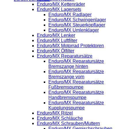
Enduro/MX Kettenräder
Enduro/MX Lagersets
Enduro/MX Radlager
Enduro/MX Schwingenlager
Enduro/MX Steuerkopflager
Enduro/MX Umlenklager
Enduro/MX Lenker
Enduro/MX Luftfilter
Enduro/MX Motorrad Protektoren
Enduro/MX Ölfilter
Enduro/MX Reparatursätze
Enduro/MX Reparatursätze
Bremszange hinten
Enduro/MX Reparatursätze
Bremszange vorn
Enduro/MX Reparatursätze
Fußbremspumpe
Enduro/MX Reparatursätze
Handbremspumpe
Enduro/MX Reparatursätze
Kupplungspumpe
Enduro/MX Ritzel
Enduro/MX Schläuche
Enduro/MX Schrauben/Muttern
Enduro/MX Gemischschrauben