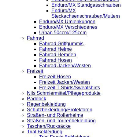
Enduro/MX Standgasschrauben
Enduro/MX
Steckachsenschrauben/Muttern
Enduro/MX Umlenkungen
Enduro/MX Verschiedenes
Urban 50ccm/125ccm
Fahrrad
Fahrrad Griffgummis
Fahrrad Helme
Fahrrad Hemden
Fahrrad Hosen
Fahrrad Jacken/Westen
Freizeit
Freizeit Hosen
Freizeit Jacken/Westen
Freizeit T-Shirts/Sweatshirts
Nils Schmiermittel/Pflegeprodukte
Paddock
Regenbekleidung
Schutzbekleidung/Protektoren
Straßen- und Rollerhelme
Straßen- und Tourenbekleidung
Taschen/Rucksäcke
Trial Bekleidung