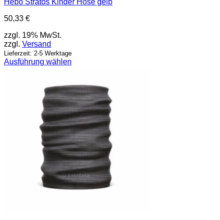
Hebo Stratos Kinder Hose gelb
50,33
€
zzgl. 19% MwSt.
zzgl.
Versand
Lieferzeit: 2-5 Werktage
Ausführung wählen
Dieses
Produkt
weist
mehrere
Varianten
auf.
Die
Optionen
können
auf
der
Produktseite
gewählt
werden