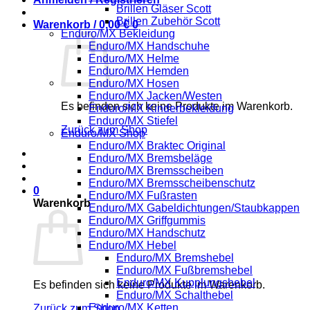
Brillen Gläser Scott
Brillen Zubehör Scott
Warenkorb /
0,00
€
0
Enduro/MX Bekleidung
Enduro/MX Handschuhe
Enduro/MX Helme
Enduro/MX Hemden
Enduro/MX Hosen
Enduro/MX Jacken/Westen
Es befinden sich keine Produkte im Warenkorb.
Enduro/MX Kinderbekleidung
Enduro/MX Stiefel
Zurück zum Shop
Enduro/MX Shop
Enduro/MX Braktec Original
Enduro/MX Bremsbeläge
Enduro/MX Bremsscheiben
Enduro/MX Bremsscheibenschutz
0
Enduro/MX Fußrasten
Warenkorb
Enduro/MX Gabeldichtungen/Staubkappen
Enduro/MX Griffgummis
Enduro/MX Handschutz
Enduro/MX Hebel
Enduro/MX Bremshebel
Enduro/MX Fußbremshebel
Enduro/MX Kupplungshebel
Es befinden sich keine Produkte im Warenkorb.
Enduro/MX Schalthebel
Enduro/MX Ketten
Zurück zum Shop