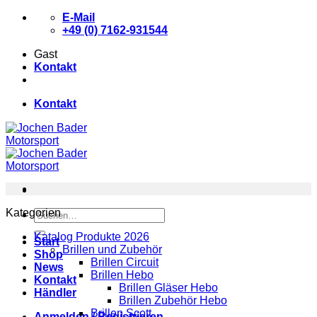
Zum
E-Mail
Inhalt
+49 (0) 7162-931544
springen
Gast
Kontakt
Kontakt
Kategorien
Suchen
nach:
Katalog Produkte 2026
Start
Brillen und Zubehör
Shop
Brillen Circuit
News
Brillen Hebo
Kontakt
Brillen Gläser Hebo
Händler
Brillen Zubehör Hebo
Brillen Scott
Anmelden / Registrieren