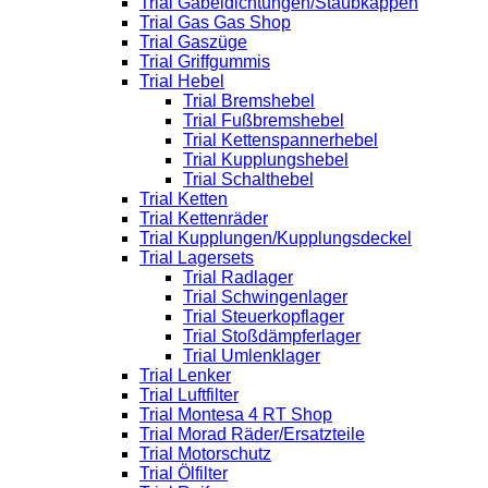
Trial Gabeldichtungen/Staubkappen
Trial Gas Gas Shop
Trial Gaszüge
Trial Griffgummis
Trial Hebel
Trial Bremshebel
Trial Fußbremshebel
Trial Kettenspannerhebel
Trial Kupplungshebel
Trial Schalthebel
Trial Ketten
Trial Kettenräder
Trial Kupplungen/Kupplungsdeckel
Trial Lagersets
Trial Radlager
Trial Schwingenlager
Trial Steuerkopflager
Trial Stoßdämpferlager
Trial Umlenklager
Trial Lenker
Trial Luftfilter
Trial Montesa 4 RT Shop
Trial Morad Räder/Ersatzteile
Trial Motorschutz
Trial Ölfilter