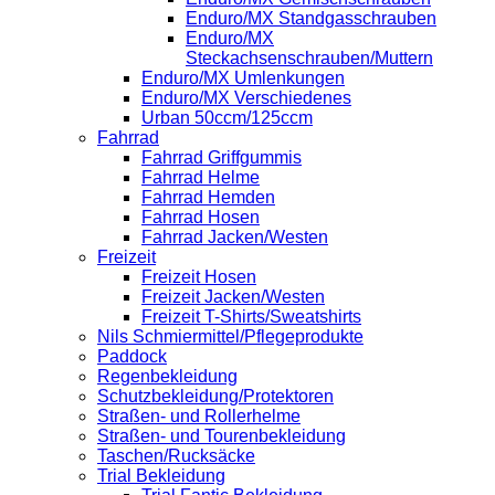
Enduro/MX Standgasschrauben
Enduro/MX
Steckachsenschrauben/Muttern
Enduro/MX Umlenkungen
Enduro/MX Verschiedenes
Urban 50ccm/125ccm
Fahrrad
Fahrrad Griffgummis
Fahrrad Helme
Fahrrad Hemden
Fahrrad Hosen
Fahrrad Jacken/Westen
Freizeit
Freizeit Hosen
Freizeit Jacken/Westen
Freizeit T-Shirts/Sweatshirts
Nils Schmiermittel/Pflegeprodukte
Paddock
Regenbekleidung
Schutzbekleidung/Protektoren
Straßen- und Rollerhelme
Straßen- und Tourenbekleidung
Taschen/Rucksäcke
Trial Bekleidung