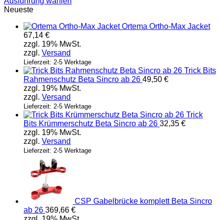
Ausführung wählen
Dieses
Neueste
Produkt
Ortema Ortho-Max Jacket
weist
67,14
€
mehrere
zzgl. 19% MwSt.
Varianten
zzgl.
Versand
auf.
Die
Lieferzeit: 2-5 Werktage
Trick Bits
Optionen
Rahmenschutz Beta Sincro ab 26
49,50
€
können
zzgl. 19% MwSt.
auf
zzgl.
Versand
der
Produktseite
Lieferzeit: 2-5 Werktage
Trick
gewählt
Bits Krümmerschutz Beta Sincro ab 26
32,35
€
werden
zzgl. 19% MwSt.
zzgl.
Versand
Lieferzeit: 2-5 Werktage
CSP Gabelbrücke komplett Beta Sincro
ab 26
369,66
€
zzgl. 19% MwSt.