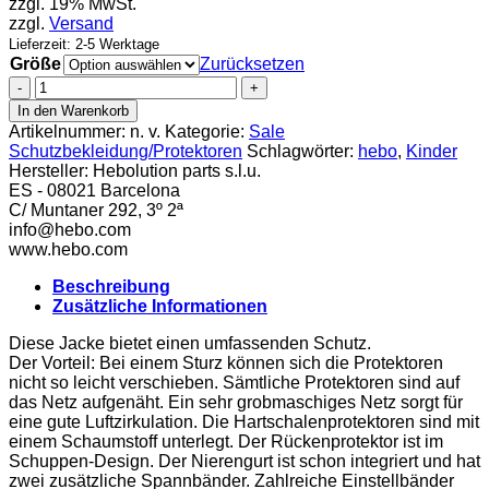
zzgl. 19% MwSt.
zzgl.
Versand
Lieferzeit: 2-5 Werktage
Größe
Zurücksetzen
Hebo
Kinder
In den Warenkorb
Safety
Artikelnummer:
n. v.
Kategorie:
Sale
Jacket
Schutzbekleidung/Protektoren
Schlagwörter:
hebo
,
Kinder
JKT
Hersteller:
Hebolution parts s.l.u.
II
ES - 08021 Barcelona
Menge
C/ Muntaner 292, 3º 2ª
info@hebo.com
www.hebo.com
Beschreibung
Zusätzliche Informationen
Diese Jacke bietet einen umfassenden Schutz.
Der Vorteil: Bei einem Sturz können sich die Protektoren
nicht so leicht verschieben. Sämtliche Protektoren sind auf
das Netz aufgenäht. Ein sehr grobmaschiges Netz sorgt für
eine gute Luftzirkulation. Die Hartschalenprotektoren sind mit
einem Schaumstoff unterlegt. Der Rückenprotektor ist im
Schuppen-Design. Der Nierengurt ist schon integriert und hat
zwei zusätzliche Spannbänder. Zahlreiche Einstellbänder