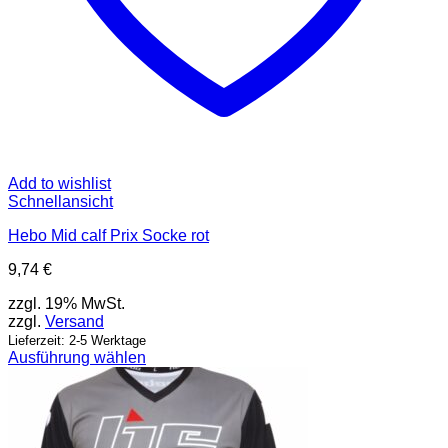
Add to wishlist
Schnellansicht
Hebo Mid calf Prix Socke rot
9,74
€
zzgl. 19% MwSt.
zzgl.
Versand
Lieferzeit: 2-5 Werktage
Ausführung wählen
Dieses
Produkt
weist
mehrere
Varianten