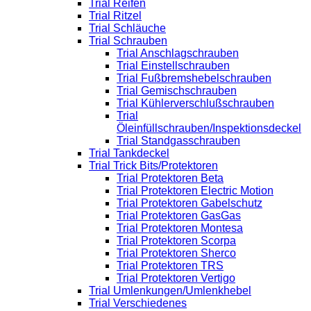
Trial Reifen
Trial Ritzel
Trial Schläuche
Trial Schrauben
Trial Anschlagschrauben
Trial Einstellschrauben
Trial Fußbremshebelschrauben
Trial Gemischschrauben
Trial Kühlerverschlußschrauben
Trial
Öleinfüllschrauben/Inspektionsdeckel
Trial Standgasschrauben
Trial Tankdeckel
Trial Trick Bits/Protektoren
Trial Protektoren Beta
Trial Protektoren Electric Motion
Trial Protektoren Gabelschutz
Trial Protektoren GasGas
Trial Protektoren Montesa
Trial Protektoren Scorpa
Trial Protektoren Sherco
Trial Protektoren TRS
Trial Protektoren Vertigo
Trial Umlenkungen/Umlenkhebel
Trial Verschiedenes