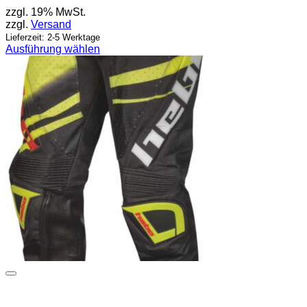
zzgl. 19% MwSt.
zzgl.
Versand
Lieferzeit: 2-5 Werktage
Ausführung wählen
Dieses
Produkt
weist
mehrere
Varianten
auf.
Die
Optionen
können
auf
der
Produktseite
gewählt
werden