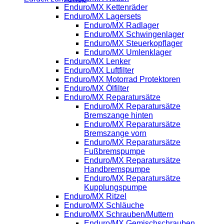
Enduro/MX Kettenräder
Enduro/MX Lagersets
Enduro/MX Radlager
Enduro/MX Schwingenlager
Enduro/MX Steuerkopflager
Enduro/MX Umlenklager
Enduro/MX Lenker
Enduro/MX Luftfilter
Enduro/MX Motorrad Protektoren
Enduro/MX Ölfilter
Enduro/MX Reparatursätze
Enduro/MX Reparatursätze
Bremszange hinten
Enduro/MX Reparatursätze
Bremszange vorn
Enduro/MX Reparatursätze
Fußbremspumpe
Enduro/MX Reparatursätze
Handbremspumpe
Enduro/MX Reparatursätze
Kupplungspumpe
Enduro/MX Ritzel
Enduro/MX Schläuche
Enduro/MX Schrauben/Muttern
Enduro/MX Gemischschrauben