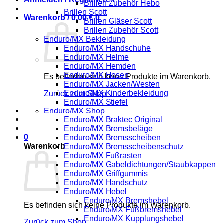
Brillen Zubehör Hebo
Brillen Scott
Warenkorb /
0,00
€
0
Brillen Gläser Scott
Brillen Zubehör Scott
Enduro/MX Bekleidung
Enduro/MX Handschuhe
Enduro/MX Helme
Enduro/MX Hemden
Enduro/MX Hosen
Es befinden sich keine Produkte im Warenkorb.
Enduro/MX Jacken/Westen
Enduro/MX Kinderbekleidung
Zurück zum Shop
Enduro/MX Stiefel
Enduro/MX Shop
Enduro/MX Braktec Original
Enduro/MX Bremsbeläge
0
Enduro/MX Bremsscheiben
Warenkorb
Enduro/MX Bremsscheibenschutz
Enduro/MX Fußrasten
Enduro/MX Gabeldichtungen/Staubkappen
Enduro/MX Griffgummis
Enduro/MX Handschutz
Enduro/MX Hebel
Enduro/MX Bremshebel
Es befinden sich keine Produkte im Warenkorb.
Enduro/MX Fußbremshebel
Enduro/MX Kupplungshebel
Zurück zum Shop