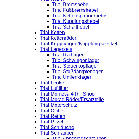
Trial Bremshebel
Trial Fußbremshebel
Trial Kettenspannerhebel
Trial Kupplungshebel
Trial Schalthebel
Trial Ketten
Trial Kettenräder
Trial Kupplungen/Kupplungsdeckel
Trial Lagersets
Trial Radlager
Trial Schwingenlager
Trial Steuerkopflager
Trial Stoßdämpferlager
Trial Umlenklager
Trial Lenker
Trial Luftfilter
Trial Montesa 4 RT Shop
Trial Morad Räder/Ersatzteile
Trial Motorschutz
Trial Ölfilter
Trial Reifen
Trial Ritzel
Trial Schläuche
Trial Schrauben
Trial Anschlagschrauben