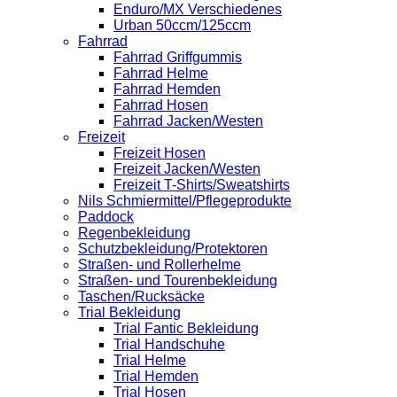
Enduro/MX Verschiedenes
Urban 50ccm/125ccm
Fahrrad
Fahrrad Griffgummis
Fahrrad Helme
Fahrrad Hemden
Fahrrad Hosen
Fahrrad Jacken/Westen
Freizeit
Freizeit Hosen
Freizeit Jacken/Westen
Freizeit T-Shirts/Sweatshirts
Nils Schmiermittel/Pflegeprodukte
Paddock
Regenbekleidung
Schutzbekleidung/Protektoren
Straßen- und Rollerhelme
Straßen- und Tourenbekleidung
Taschen/Rucksäcke
Trial Bekleidung
Trial Fantic Bekleidung
Trial Handschuhe
Trial Helme
Trial Hemden
Trial Hosen