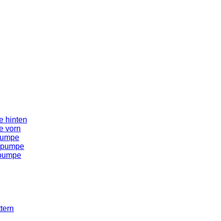
 hinten
e vorn
pumpe
spumpe
spumpe
tern