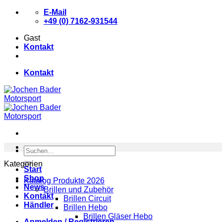
Zum
E-Mail
Inhalt
+49 (0) 7162-931544
springen
Gast
Kontakt
Kontakt
Suchen
nach:
Kategorien
Start
Shop
Katalog Produkte 2026
News
Brillen und Zubehör
Kontakt
Brillen Circuit
Händler
Brillen Hebo
Brillen Gläser Hebo
Anmelden / Registrieren