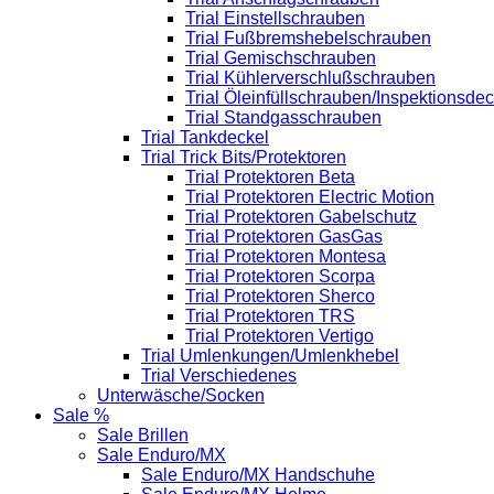
Trial Einstellschrauben
Trial Fußbremshebelschrauben
Trial Gemischschrauben
Trial Kühlerverschlußschrauben
Trial Öleinfüllschrauben/Inspektionsdec
Trial Standgasschrauben
Trial Tankdeckel
Trial Trick Bits/Protektoren
Trial Protektoren Beta
Trial Protektoren Electric Motion
Trial Protektoren Gabelschutz
Trial Protektoren GasGas
Trial Protektoren Montesa
Trial Protektoren Scorpa
Trial Protektoren Sherco
Trial Protektoren TRS
Trial Protektoren Vertigo
Trial Umlenkungen/Umlenkhebel
Trial Verschiedenes
Unterwäsche/Socken
Sale %
Sale Brillen
Sale Enduro/MX
Sale Enduro/MX Handschuhe