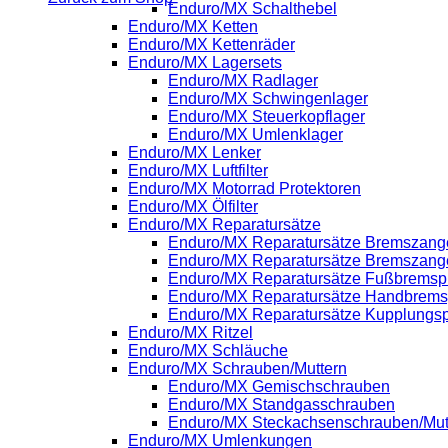
Enduro/MX Schalthebel
Enduro/MX Ketten
Enduro/MX Kettenräder
Enduro/MX Lagersets
Enduro/MX Radlager
Enduro/MX Schwingenlager
Enduro/MX Steuerkopflager
Enduro/MX Umlenklager
Enduro/MX Lenker
Enduro/MX Luftfilter
Enduro/MX Motorrad Protektoren
Enduro/MX Ölfilter
Enduro/MX Reparatursätze
Enduro/MX Reparatursätze Bremszange
Enduro/MX Reparatursätze Bremszang
Enduro/MX Reparatursätze Fußbrems
Enduro/MX Reparatursätze Handbrem
Enduro/MX Reparatursätze Kupplung
Enduro/MX Ritzel
Enduro/MX Schläuche
Enduro/MX Schrauben/Muttern
Enduro/MX Gemischschrauben
Enduro/MX Standgasschrauben
Enduro/MX Steckachsenschrauben/Mut
Enduro/MX Umlenkungen