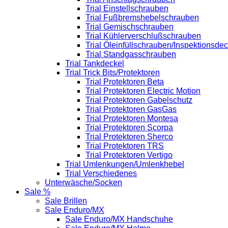
Trial Einstellschrauben
Trial Fußbremshebelschrauben
Trial Gemischschrauben
Trial Kühlerverschlußschrauben
Trial Öleinfüllschrauben/Inspektionsdec
Trial Standgasschrauben
Trial Tankdeckel
Trial Trick Bits/Protektoren
Trial Protektoren Beta
Trial Protektoren Electric Motion
Trial Protektoren Gabelschutz
Trial Protektoren GasGas
Trial Protektoren Montesa
Trial Protektoren Scorpa
Trial Protektoren Sherco
Trial Protektoren TRS
Trial Protektoren Vertigo
Trial Umlenkungen/Umlenkhebel
Trial Verschiedenes
Unterwäsche/Socken
Sale %
Sale Brillen
Sale Enduro/MX
Sale Enduro/MX Handschuhe