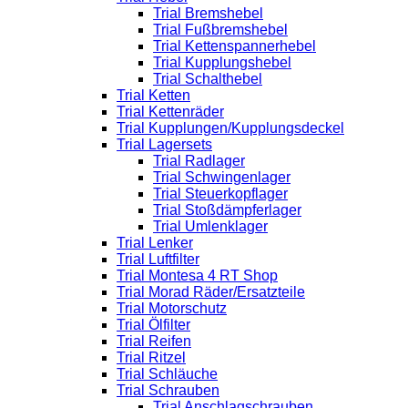
Trial Bremshebel
Trial Fußbremshebel
Trial Kettenspannerhebel
Trial Kupplungshebel
Trial Schalthebel
Trial Ketten
Trial Kettenräder
Trial Kupplungen/Kupplungsdeckel
Trial Lagersets
Trial Radlager
Trial Schwingenlager
Trial Steuerkopflager
Trial Stoßdämpferlager
Trial Umlenklager
Trial Lenker
Trial Luftfilter
Trial Montesa 4 RT Shop
Trial Morad Räder/Ersatzteile
Trial Motorschutz
Trial Ölfilter
Trial Reifen
Trial Ritzel
Trial Schläuche
Trial Schrauben
Trial Anschlagschrauben