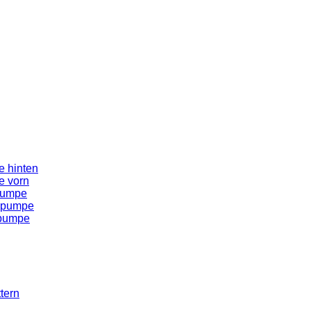
 hinten
e vorn
pumpe
spumpe
spumpe
tern