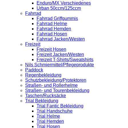
Enduro/MX Verschiedenes
Urban 50ccm/125ccm
Fahrrad
Fahrrad Griffgummis
Fahrrad Helme
Fahrrad Hemden
Fahrrad Hosen
Fahrrad Jacken/Westen
Freizeit
Freizeit Hosen
Freizeit Jacken/Westen
Freizeit T-Shirts/Sweatshirts
Nils Schmiermittel/Pflegeprodukte
Paddock
Regenbekleidung
Schutzbekleidung/Protektoren
Straßen- und Rollerhelme
Straßen- und Tourenbekleidung
Taschen/Rucksäcke
Trial Bekleidung
Trial Fantic Bekleidung
Trial Handschuhe
Trial Helme
Trial Hemden
Trial Hosen