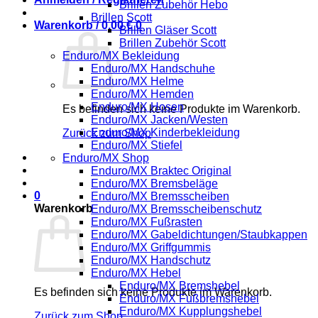
Brillen Zubehör Hebo
Brillen Scott
Warenkorb /
0,00
€
0
Brillen Gläser Scott
Brillen Zubehör Scott
Enduro/MX Bekleidung
Enduro/MX Handschuhe
Enduro/MX Helme
Enduro/MX Hemden
Enduro/MX Hosen
Es befinden sich keine Produkte im Warenkorb.
Enduro/MX Jacken/Westen
Enduro/MX Kinderbekleidung
Zurück zum Shop
Enduro/MX Stiefel
Enduro/MX Shop
Enduro/MX Braktec Original
Enduro/MX Bremsbeläge
0
Enduro/MX Bremsscheiben
Warenkorb
Enduro/MX Bremsscheibenschutz
Enduro/MX Fußrasten
Enduro/MX Gabeldichtungen/Staubkappen
Enduro/MX Griffgummis
Enduro/MX Handschutz
Enduro/MX Hebel
Enduro/MX Bremshebel
Es befinden sich keine Produkte im Warenkorb.
Enduro/MX Fußbremshebel
Enduro/MX Kupplungshebel
Zurück zum Shop