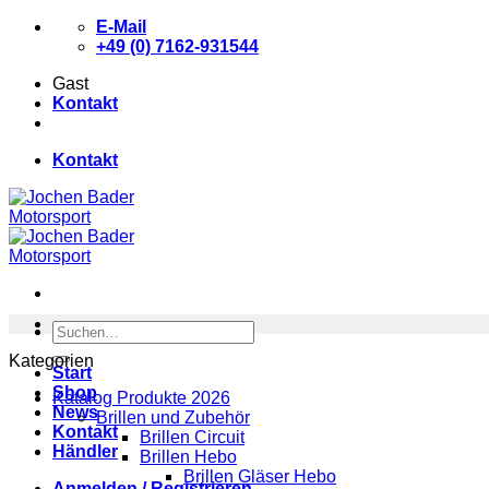
Zum
E-Mail
Inhalt
+49 (0) 7162-931544
springen
Gast
Kontakt
Kontakt
Suchen
nach:
Kategorien
Start
Shop
Katalog Produkte 2026
News
Brillen und Zubehör
Kontakt
Brillen Circuit
Händler
Brillen Hebo
Brillen Gläser Hebo
Anmelden / Registrieren