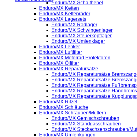
Enduro/MX Schalthebel
Enduro/MX Ketten
Enduro/MX Kettenräder
Enduro/MX Lagersets
Enduro/MX Radlager
Enduro/MX Schwingenlager
Enduro/MX Steuerkopflager
Enduro/MX Umlenklager
Enduro/MX Lenker
Enduro/MX Luftfilter
Enduro/MX Motorrad Protektoren
Enduro/MX Ölfilter
Enduro/MX Reparatursätze
Enduro/MX Reparatursätze Bremszange
Enduro/MX Reparatursätze Bremszang
Enduro/MX Reparatursätze Fußbrems
Enduro/MX Reparatursätze Handbrem
Enduro/MX Reparatursätze Kupplung
Enduro/MX Ritzel
Enduro/MX Schläuche
Enduro/MX Schrauben/Muttern
Enduro/MX Gemischschrauben
Enduro/MX Standgasschrauben
Enduro/MX Steckachsenschrauben/Mut
Enduro/MX Umlenkungen