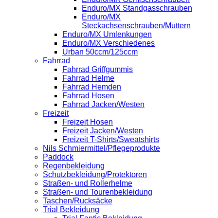
Enduro/MX Standgasschrauben
Enduro/MX
Steckachsenschrauben/Muttern
Enduro/MX Umlenkungen
Enduro/MX Verschiedenes
Urban 50ccm/125ccm
Fahrrad
Fahrrad Griffgummis
Fahrrad Helme
Fahrrad Hemden
Fahrrad Hosen
Fahrrad Jacken/Westen
Freizeit
Freizeit Hosen
Freizeit Jacken/Westen
Freizeit T-Shirts/Sweatshirts
Nils Schmiermittel/Pflegeprodukte
Paddock
Regenbekleidung
Schutzbekleidung/Protektoren
Straßen- und Rollerhelme
Straßen- und Tourenbekleidung
Taschen/Rucksäcke
Trial Bekleidung