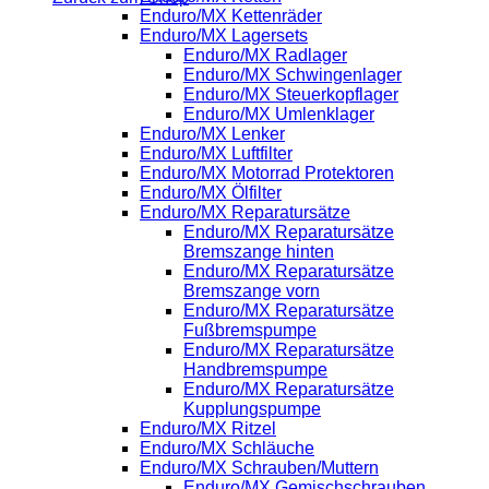
Enduro/MX Kettenräder
Enduro/MX Lagersets
Enduro/MX Radlager
Enduro/MX Schwingenlager
Enduro/MX Steuerkopflager
Enduro/MX Umlenklager
Enduro/MX Lenker
Enduro/MX Luftfilter
Enduro/MX Motorrad Protektoren
Enduro/MX Ölfilter
Enduro/MX Reparatursätze
Enduro/MX Reparatursätze
Bremszange hinten
Enduro/MX Reparatursätze
Bremszange vorn
Enduro/MX Reparatursätze
Fußbremspumpe
Enduro/MX Reparatursätze
Handbremspumpe
Enduro/MX Reparatursätze
Kupplungspumpe
Enduro/MX Ritzel
Enduro/MX Schläuche
Enduro/MX Schrauben/Muttern
Enduro/MX Gemischschrauben