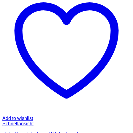
auf.
Die
Optionen
können
auf
der
Produktseite
gewählt
werden
Add to wishlist
Schnellansicht