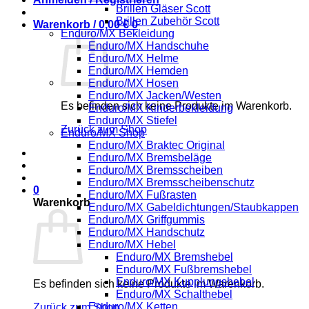
Brillen Gläser Scott
Brillen Zubehör Scott
Warenkorb /
0,00
€
0
Enduro/MX Bekleidung
Enduro/MX Handschuhe
Enduro/MX Helme
Enduro/MX Hemden
Enduro/MX Hosen
Enduro/MX Jacken/Westen
Es befinden sich keine Produkte im Warenkorb.
Enduro/MX Kinderbekleidung
Enduro/MX Stiefel
Zurück zum Shop
Enduro/MX Shop
Enduro/MX Braktec Original
Enduro/MX Bremsbeläge
Enduro/MX Bremsscheiben
Enduro/MX Bremsscheibenschutz
0
Enduro/MX Fußrasten
Warenkorb
Enduro/MX Gabeldichtungen/Staubkappen
Enduro/MX Griffgummis
Enduro/MX Handschutz
Enduro/MX Hebel
Enduro/MX Bremshebel
Enduro/MX Fußbremshebel
Enduro/MX Kupplungshebel
Es befinden sich keine Produkte im Warenkorb.
Enduro/MX Schalthebel
Enduro/MX Ketten
Zurück zum Shop