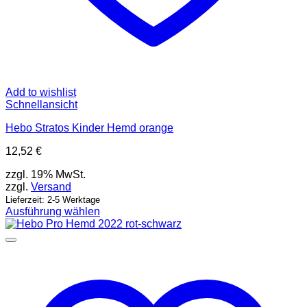
Add to wishlist
Schnellansicht
Hebo Stratos Kinder Hemd orange
12,52
€
zzgl. 19% MwSt.
zzgl.
Versand
Lieferzeit: 2-5 Werktage
Ausführung wählen
Dieses
Produkt
weist
mehrere
Varianten
auf.
Die