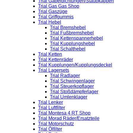
Trial Gabeldichtungen/Staubkappen
Trial Gas Gas Shop
Trial Gaszüge
Trial Griffgummis
Trial Hebel
Trial Bremshebel
Trial Fußbremshebel
Trial Kettenspannerhebel
Trial Kupplungshebel
Trial Schalthebel
Trial Ketten
Trial Kettenräder
Trial Kupplungen/Kupplungsdeckel
Trial Lagersets
Trial Radlager
Trial Schwingenlager
Trial Steuerkopflager
Trial Stoßdämpferlager
Trial Umlenklager
Trial Lenker
Trial Luftfilter
Trial Montesa 4 RT Shop
Trial Morad Räder/Ersatzteile
Trial Motorschutz
Trial Ölfilter