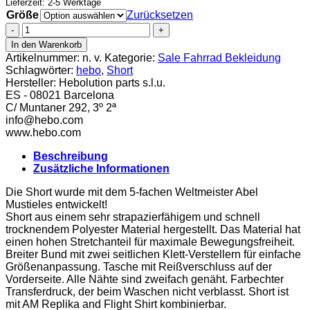
Lieferzeit: 2-5 Werktage
Größe
Zurücksetzen
Hebo
Short
In den Warenkorb
Flight
Artikelnummer:
n. v.
Kategorie:
Sale Fahrrad Bekleidung
grün
Schlagwörter:
hebo
,
Short
Menge
Hersteller:
Hebolution parts s.l.u.
ES - 08021 Barcelona
C/ Muntaner 292, 3º 2ª
info@hebo.com
www.hebo.com
Beschreibung
Zusätzliche Informationen
Die Short wurde mit dem 5-fachen Weltmeister Abel
Mustieles entwickelt!
Short aus einem sehr strapazierfähigem und schnell
trocknendem Polyester Material hergestellt. Das Material hat
einen hohen Stretchanteil für maximale Bewegungsfreiheit.
Breiter Bund mit zwei seitlichen Klett-Verstellern für einfache
Größenanpassung. Tasche mit Reißverschluss auf der
Vorderseite. Alle Nähte sind zweifach genäht. Farbechter
Transferdruck, der beim Waschen nicht verblasst. Short ist
mit AM Replika and Flight Shirt kombinierbar.