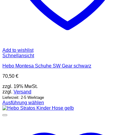
Add to wishlist
Schnellansicht
Hebo Montesa Schuhe SW Gear schwarz
70,50
€
zzgl. 19% MwSt.
zzgl.
Versand
Lieferzeit: 2-5 Werktage
Ausführung wählen
Dieses
Produkt
weist
mehrere
Varianten
auf.