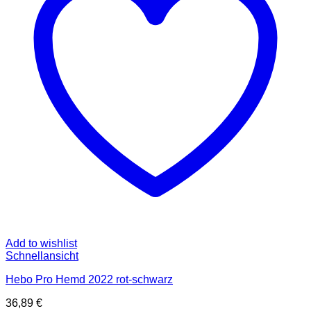
Optionen
können
auf
der
Produktseite
gewählt
werden
Add to wishlist
Schnellansicht
Hebo Pro Hemd 2022 rot-schwarz
36,89
€