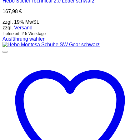
Hebo Stiefel Technical 2.0 Leder schwarz
167,98
€
zzgl. 19% MwSt.
zzgl.
Versand
Lieferzeit: 2-5 Werktage
Ausführung wählen
Dieses
Produkt
weist
mehrere
Varianten
auf.
Die
Optionen
können
auf
der
Produktseite
gewählt
werden