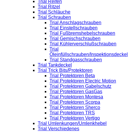
Trial Reifen
Trial Ritzel
Trial Schläuche
Trial Schrauben
Trial Anschlagschrauben
Trial Einstellschrauben
Trial Fußbremshebelschrauben
Trial Gemischschrauben
Trial Kühlerverschlußschrauben
Trial
Öleinfüllschrauben/Inspektionsdeckel
Trial Standgasschrauben
Trial Tankdeckel
Trial Trick Bits/Protektoren
Trial Protektoren Beta
Trial Protektoren Electric Motion
Trial Protektoren Gabelschutz
Trial Protektoren GasGas
Trial Protektoren Montesa
Trial Protektoren Scorpa
Trial Protektoren Sherco
Trial Protektoren TRS
Trial Protektoren Vertigo
Trial Umlenkungen/Umlenkhebel
Trial Verschiedenes