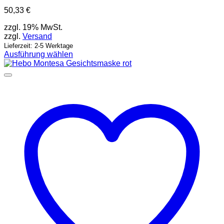
50,33
€
zzgl. 19% MwSt.
zzgl.
Versand
Lieferzeit: 2-5 Werktage
Ausführung wählen
Dieses
Produkt
weist
mehrere
Varianten
auf.
Die
Optionen
können
auf
der
Produktseite
gewählt
werden