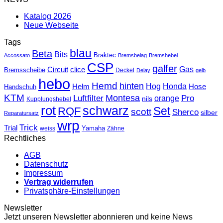
Katalog 2026
Neue Webseite
Tags
blau
Beta
Bits
Braktec
Accossato
Bremsbelag
Bremshebel
CSP
galfer
Gas
Circuit
clice
Bremsscheibe
Deckel
Delay
gelb
hebo
Hemd
hinten
Hog
Honda
Helm
Hose
Handschuh
KTM
Montesa
Luftfilter
orange
Pro
nils
Kupplungshebel
rot
schwarz
Set
RQF
scott
Sherco
silber
Reparatursatz
wrp
Trick
Trial
weiss
Yamaha
Zähne
Rechtliches
AGB
Datenschutz
Impressum
Vertrag widerrufen
Privatsphäre-Einstellungen
Newsletter
Jetzt unseren Newsletter abonnieren und keine News