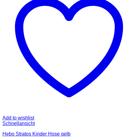
Die
Optionen
können
auf
der
Produktseite
gewählt
werden
Add to wishlist
Schnellansicht
Hebo Stratos Kinder Hose gelb