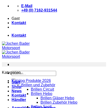
Zum
E-Mail
Inhalt
+49 (0) 7162-931544
springen
Gast
Kontakt
Kontakt
Kategorien
Suchen
nach:
Katalog Produkte 2026
Start
Brillen und Zubehör
Shop
Brillen Circuit
News
Brillen Hebo
Kontakt
Brillen Gläser Hebo
Händler
Brillen Zubehör Hebo
Brillen Scott
Anmelden / Registrieren