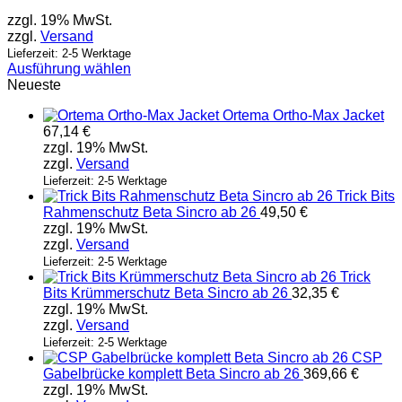
zzgl. 19% MwSt.
zzgl.
Versand
Lieferzeit: 2-5 Werktage
Ausführung wählen
Dieses
Neueste
Produkt
Ortema Ortho-Max Jacket
weist
67,14
€
mehrere
zzgl. 19% MwSt.
Varianten
zzgl.
Versand
auf.
Die
Lieferzeit: 2-5 Werktage
Trick Bits
Optionen
Rahmenschutz Beta Sincro ab 26
49,50
€
können
zzgl. 19% MwSt.
auf
zzgl.
Versand
der
Produktseite
Lieferzeit: 2-5 Werktage
Trick
gewählt
Bits Krümmerschutz Beta Sincro ab 26
32,35
€
werden
zzgl. 19% MwSt.
zzgl.
Versand
Lieferzeit: 2-5 Werktage
CSP
Gabelbrücke komplett Beta Sincro ab 26
369,66
€
zzgl. 19% MwSt.