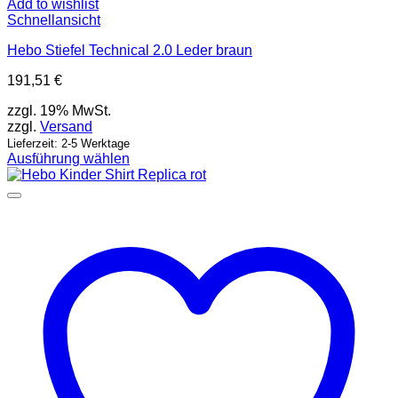
Add to wishlist
Schnellansicht
Hebo Stiefel Technical 2.0 Leder braun
191,51
€
zzgl. 19% MwSt.
zzgl.
Versand
Lieferzeit: 2-5 Werktage
Ausführung wählen
Dieses
Produkt
weist
mehrere
Varianten
auf.
Die
Optionen
können
auf
der
Produktseite
gewählt
werden