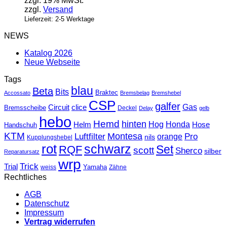
zzgl. 19% MwSt.
zzgl.
Versand
Lieferzeit: 2-5 Werktage
NEWS
Katalog 2026
Neue Webseite
Tags
blau
Beta
Bits
Braktec
Accossato
Bremsbelag
Bremshebel
CSP
galfer
Gas
Circuit
clice
Bremsscheibe
Deckel
Delay
gelb
hebo
Hemd
hinten
Hog
Honda
Helm
Hose
Handschuh
KTM
Montesa
Luftfilter
orange
Pro
nils
Kupplungshebel
rot
schwarz
Set
RQF
scott
Sherco
silber
Reparatursatz
wrp
Trick
Trial
weiss
Yamaha
Zähne
Rechtliches
AGB
Datenschutz
Impressum
Vertrag widerrufen