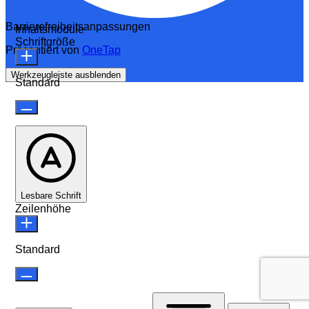
Barrierefreiheitsanpassungen
Inhaltsmodule
Schriftgröße
Präsentiert von
OneTap
Werkzeugleiste ausblenden
Standard
Lesbare Schrift
Zeilenhöhe
Standard