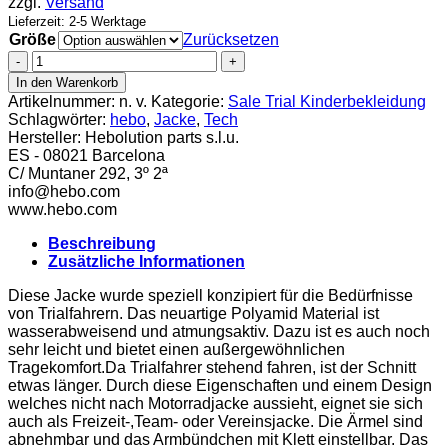
zzgl.
Versand
Lieferzeit: 2-5 Werktage
Größe
Zurücksetzen
Hebo
Tech
In den Warenkorb
T
Artikelnummer:
n. v.
Kategorie:
Sale Trial Kinderbekleidung
7
Schlagwörter:
hebo
,
Jacke
,
Tech
Kinder
Hersteller:
Hebolution parts s.l.u.
Jacke
ES - 08021 Barcelona
Menge
C/ Muntaner 292, 3º 2ª
info@hebo.com
www.hebo.com
Beschreibung
Zusätzliche Informationen
Diese Jacke wurde speziell konzipiert für die Bedürfnisse
von Trialfahrern. Das neuartige Polyamid Material ist
wasserabweisend und atmungsaktiv. Dazu ist es auch noch
sehr leicht und bietet einen außergewöhnlichen
Tragekomfort.Da Trialfahrer stehend fahren, ist der Schnitt
etwas länger. Durch diese Eigenschaften und einem Design
welches nicht nach Motorradjacke aussieht, eignet sie sich
auch als Freizeit-,Team- oder Vereinsjacke. Die Ärmel sind
abnehmbar und das Armbündchen mit Klett einstellbar. Das