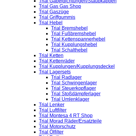
Trial Gabeldichtungen/Staubkappen
Trial Gas Gas Shop
Trial Gaszüge
Trial Griffgummis
Trial Hebel
Trial Bremshebel
Trial Fußbremshebel
Trial Kettenspannerhebel
Trial Kupplungshebel
Trial Schalthebel
Trial Ketten
Trial Kettenräder
Trial Kupplungen/Kupplungsdeckel
Trial Lagersets
Trial Radlager
Trial Schwingenlager
Trial Steuerkopflager
Trial Stoßdämpferlager
Trial Umlenklager
Trial Lenker
Trial Luftfilter
Trial Montesa 4 RT Shop
Trial Morad Räder/Ersatzteile
Trial Motorschutz
Trial Ölfilter