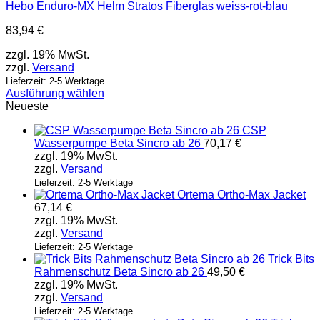
Hebo Enduro-MX Helm Stratos Fiberglas weiss-rot-blau
83,94
€
zzgl. 19% MwSt.
zzgl.
Versand
Lieferzeit: 2-5 Werktage
Ausführung wählen
Dieses
Neueste
Produkt
CSP
weist
Wasserpumpe Beta Sincro ab 26
70,17
€
mehrere
zzgl. 19% MwSt.
Varianten
zzgl.
Versand
auf.
Die
Lieferzeit: 2-5 Werktage
Ortema Ortho-Max Jacket
Optionen
67,14
€
können
zzgl. 19% MwSt.
auf
zzgl.
Versand
der
Produktseite
Lieferzeit: 2-5 Werktage
Trick Bits
gewählt
Rahmenschutz Beta Sincro ab 26
49,50
€
werden
zzgl. 19% MwSt.
zzgl.
Versand
Lieferzeit: 2-5 Werktage