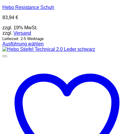
Hebo Resistance Schuh
83,94
€
zzgl. 19% MwSt.
zzgl.
Versand
Lieferzeit: 2-5 Werktage
Ausführung wählen
Dieses
Produkt
weist
mehrere
Varianten
auf.
Die
Optionen
können
auf
der
Produktseite
gewählt
werden