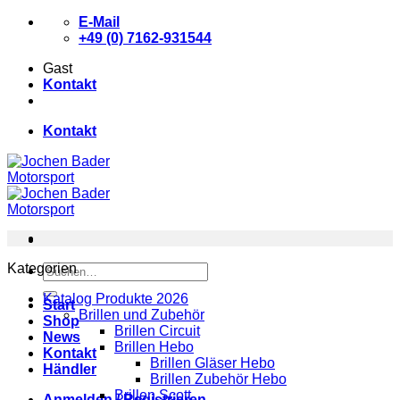
Zum
E-Mail
Inhalt
+49 (0) 7162-931544
springen
Gast
Kontakt
Kontakt
Kategorien
Suchen
nach:
Katalog Produkte 2026
Start
Brillen und Zubehör
Shop
Brillen Circuit
News
Brillen Hebo
Kontakt
Brillen Gläser Hebo
Händler
Brillen Zubehör Hebo
Brillen Scott
Anmelden / Registrieren