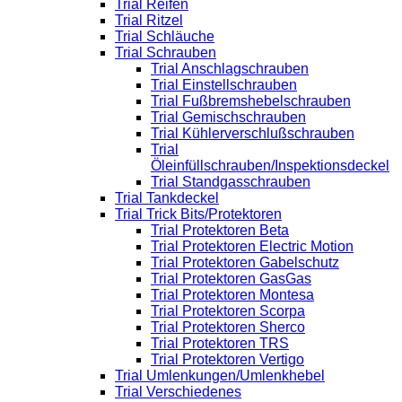
Trial Reifen
Trial Ritzel
Trial Schläuche
Trial Schrauben
Trial Anschlagschrauben
Trial Einstellschrauben
Trial Fußbremshebelschrauben
Trial Gemischschrauben
Trial Kühlerverschlußschrauben
Trial
Öleinfüllschrauben/Inspektionsdeckel
Trial Standgasschrauben
Trial Tankdeckel
Trial Trick Bits/Protektoren
Trial Protektoren Beta
Trial Protektoren Electric Motion
Trial Protektoren Gabelschutz
Trial Protektoren GasGas
Trial Protektoren Montesa
Trial Protektoren Scorpa
Trial Protektoren Sherco
Trial Protektoren TRS
Trial Protektoren Vertigo
Trial Umlenkungen/Umlenkhebel
Trial Verschiedenes