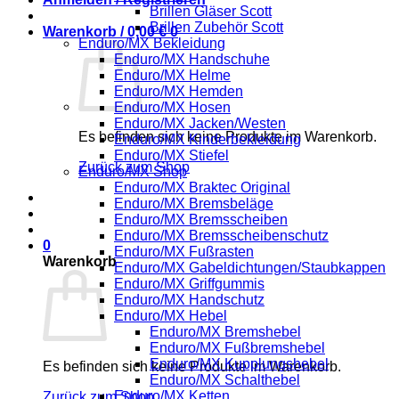
Brillen Gläser Scott
Brillen Zubehör Scott
Warenkorb /
0,00
€
0
Enduro/MX Bekleidung
Enduro/MX Handschuhe
Enduro/MX Helme
Enduro/MX Hemden
Enduro/MX Hosen
Enduro/MX Jacken/Westen
Es befinden sich keine Produkte im Warenkorb.
Enduro/MX Kinderbekleidung
Enduro/MX Stiefel
Zurück zum Shop
Enduro/MX Shop
Enduro/MX Braktec Original
Enduro/MX Bremsbeläge
Enduro/MX Bremsscheiben
Enduro/MX Bremsscheibenschutz
0
Enduro/MX Fußrasten
Warenkorb
Enduro/MX Gabeldichtungen/Staubkappen
Enduro/MX Griffgummis
Enduro/MX Handschutz
Enduro/MX Hebel
Enduro/MX Bremshebel
Enduro/MX Fußbremshebel
Enduro/MX Kupplungshebel
Es befinden sich keine Produkte im Warenkorb.
Enduro/MX Schalthebel
Enduro/MX Ketten
Zurück zum Shop