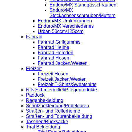
Enduro/MX Standgasschrauben
Enduro/MX
Steckachsenschrauben/Muttern
Enduro/MX Umlenkungen
Enduro/MX Verschiedenes
Urban 50ccm/125ccm
Fahrrad
Fahrrad Griffgummis
Fahrrad Helme
Fahrrad Hemden
Fahrrad Hosen
Fahrrad Jacken/Westen
Freizeit
Freizeit Hosen
Freizeit Jacken/Westen
Freizeit T-Shirts/Sweatshirts
Nils Schmiermittel/Pflegeprodukte
Paddock
Regenbekleidung
Schutzbekleidung/Protektoren
Straßen- und Rollerhelme
Straßen- und Tourenbekleidung
Taschen/Rucksäcke
Trial Bekleidung