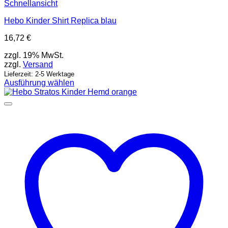
Schnellansicht
Hebo Kinder Shirt Replica blau
16,72
€
zzgl. 19% MwSt.
zzgl.
Versand
Lieferzeit: 2-5 Werktage
Ausführung wählen
Dieses
Produkt
weist
mehrere
Varianten
auf.
Die
Optionen
können
auf
der
Produktseite
gewählt
werden