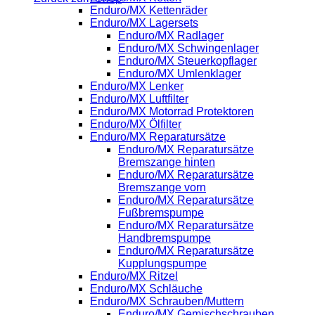
Enduro/MX Kettenräder
Enduro/MX Lagersets
Enduro/MX Radlager
Enduro/MX Schwingenlager
Enduro/MX Steuerkopflager
Enduro/MX Umlenklager
Enduro/MX Lenker
Enduro/MX Luftfilter
Enduro/MX Motorrad Protektoren
Enduro/MX Ölfilter
Enduro/MX Reparatursätze
Enduro/MX Reparatursätze
Bremszange hinten
Enduro/MX Reparatursätze
Bremszange vorn
Enduro/MX Reparatursätze
Fußbremspumpe
Enduro/MX Reparatursätze
Handbremspumpe
Enduro/MX Reparatursätze
Kupplungspumpe
Enduro/MX Ritzel
Enduro/MX Schläuche
Enduro/MX Schrauben/Muttern
Enduro/MX Gemischschrauben