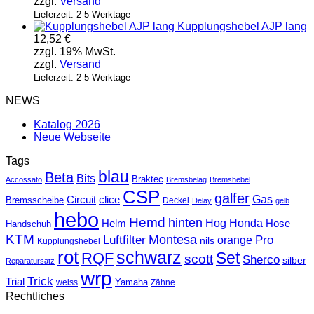
zzgl.
Versand
Lieferzeit: 2-5 Werktage
Kupplungshebel AJP lang
12,52
€
zzgl. 19% MwSt.
zzgl.
Versand
Lieferzeit: 2-5 Werktage
NEWS
Katalog 2026
Neue Webseite
Tags
blau
Beta
Bits
Braktec
Accossato
Bremsbelag
Bremshebel
CSP
galfer
Gas
Circuit
clice
Bremsscheibe
Deckel
Delay
gelb
hebo
Hemd
hinten
Hog
Honda
Helm
Hose
Handschuh
KTM
Montesa
Luftfilter
orange
Pro
nils
Kupplungshebel
rot
schwarz
Set
RQF
scott
Sherco
silber
Reparatursatz
wrp
Trick
Trial
weiss
Yamaha
Zähne
Rechtliches