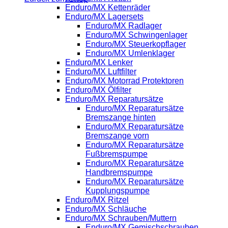
Enduro/MX Kettenräder
Enduro/MX Lagersets
Enduro/MX Radlager
Enduro/MX Schwingenlager
Enduro/MX Steuerkopflager
Enduro/MX Umlenklager
Enduro/MX Lenker
Enduro/MX Luftfilter
Enduro/MX Motorrad Protektoren
Enduro/MX Ölfilter
Enduro/MX Reparatursätze
Enduro/MX Reparatursätze
Bremszange hinten
Enduro/MX Reparatursätze
Bremszange vorn
Enduro/MX Reparatursätze
Fußbremspumpe
Enduro/MX Reparatursätze
Handbremspumpe
Enduro/MX Reparatursätze
Kupplungspumpe
Enduro/MX Ritzel
Enduro/MX Schläuche
Enduro/MX Schrauben/Muttern
Enduro/MX Gemischschrauben