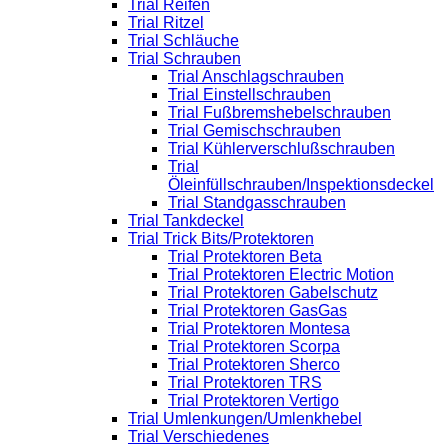
Trial Reifen
Trial Ritzel
Trial Schläuche
Trial Schrauben
Trial Anschlagschrauben
Trial Einstellschrauben
Trial Fußbremshebelschrauben
Trial Gemischschrauben
Trial Kühlerverschlußschrauben
Trial
Öleinfüllschrauben/Inspektionsdeckel
Trial Standgasschrauben
Trial Tankdeckel
Trial Trick Bits/Protektoren
Trial Protektoren Beta
Trial Protektoren Electric Motion
Trial Protektoren Gabelschutz
Trial Protektoren GasGas
Trial Protektoren Montesa
Trial Protektoren Scorpa
Trial Protektoren Sherco
Trial Protektoren TRS
Trial Protektoren Vertigo
Trial Umlenkungen/Umlenkhebel
Trial Verschiedenes