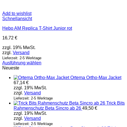
Add to wishlist
Schnellansicht
Hebo AM Replica T-Shirt Junior rot
16,72
€
zzgl. 19% MwSt.
zzgl.
Versand
Lieferzeit: 2-5 Werktage
Ausführung wählen
Dieses
Neueste
Produkt
Ortema Ortho-Max Jacket
weist
67,14
€
mehrere
zzgl. 19% MwSt.
Varianten
zzgl.
Versand
auf.
Die
Lieferzeit: 2-5 Werktage
Trick Bits
Optionen
Rahmenschutz Beta Sincro ab 26
49,50
€
können
zzgl. 19% MwSt.
auf
zzgl.
Versand
der
Produktseite
Lieferzeit: 2-5 Werktage