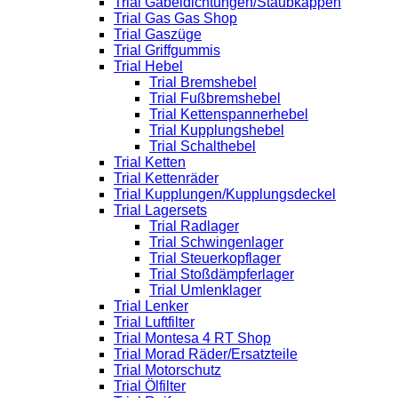
Trial Gabeldichtungen/Staubkappen
Trial Gas Gas Shop
Trial Gaszüge
Trial Griffgummis
Trial Hebel
Trial Bremshebel
Trial Fußbremshebel
Trial Kettenspannerhebel
Trial Kupplungshebel
Trial Schalthebel
Trial Ketten
Trial Kettenräder
Trial Kupplungen/Kupplungsdeckel
Trial Lagersets
Trial Radlager
Trial Schwingenlager
Trial Steuerkopflager
Trial Stoßdämpferlager
Trial Umlenklager
Trial Lenker
Trial Luftfilter
Trial Montesa 4 RT Shop
Trial Morad Räder/Ersatzteile
Trial Motorschutz
Trial Ölfilter