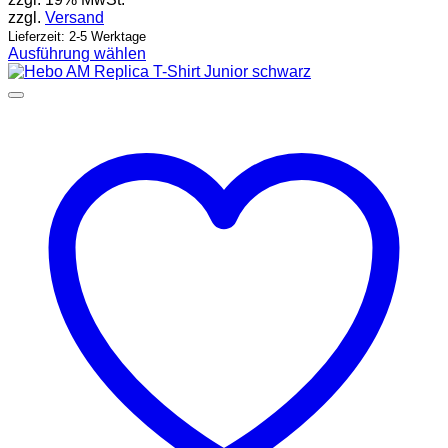
zzgl.
Versand
Lieferzeit: 2-5 Werktage
Ausführung wählen
Dieses
Produkt
weist
mehrere
Varianten
auf.
Die
Optionen
können
auf
der
Produktseite
gewählt
werden