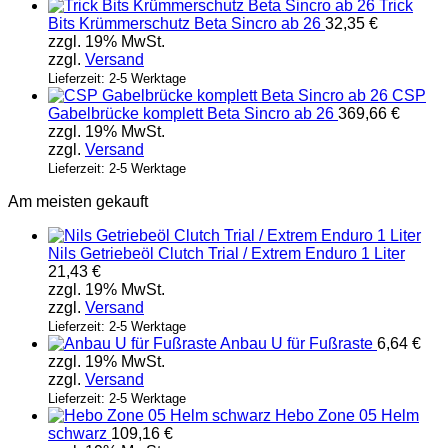
Trick
gewählt
Bits Krümmerschutz Beta Sincro ab 26
32,35
€
werden
zzgl. 19% MwSt.
zzgl.
Versand
Lieferzeit: 2-5 Werktage
CSP
Gabelbrücke komplett Beta Sincro ab 26
369,66
€
zzgl. 19% MwSt.
zzgl.
Versand
Lieferzeit: 2-5 Werktage
Am meisten gekauft
Nils Getriebeöl Clutch Trial / Extrem Enduro 1 Liter
21,43
€
zzgl. 19% MwSt.
zzgl.
Versand
Lieferzeit: 2-5 Werktage
Anbau U für Fußraste
6,64
€
zzgl. 19% MwSt.
zzgl.
Versand
Lieferzeit: 2-5 Werktage
Hebo Zone 05 Helm
schwarz
109,16
€