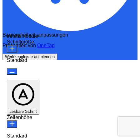
Barrierefreiheitsanpassungen
Inhaltsmodule
Schriftgröße
Präsentiert von
OneTap
Werkzeugleiste ausblenden
Standard
Lesbare Schrift
Zeilenhöhe
Standard