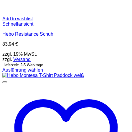
Add to wishlist
Schnellansicht
Hebo Resistance Schuh
83,94
€
zzgl. 19% MwSt.
zzgl.
Versand
Lieferzeit: 2-5 Werktage
Ausführung wählen
Dieses
Produkt
weist
mehrere
Varianten
auf.
Die
Optionen
können
auf
der