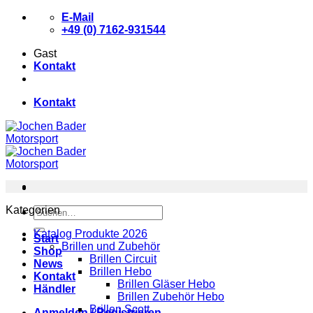
Zum
E-Mail
Inhalt
+49 (0) 7162-931544
springen
Gast
Kontakt
Kontakt
Kategorien
Suchen
nach:
Katalog Produkte 2026
Start
Brillen und Zubehör
Shop
Brillen Circuit
News
Brillen Hebo
Kontakt
Brillen Gläser Hebo
Händler
Brillen Zubehör Hebo
Brillen Scott
Anmelden / Registrieren