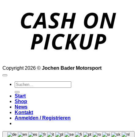
o
P
Copyright 2026 ©
Jochen Bader Motorsport
Suchen
nach:
Start
Shop
News
Kontakt
Anmelden / Registrieren