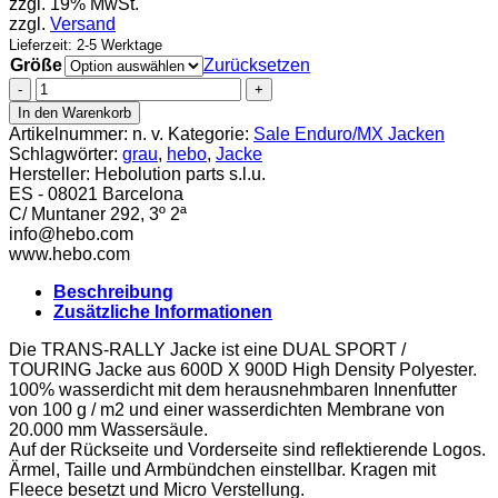
zzgl. 19% MwSt.
zzgl.
Versand
Lieferzeit: 2-5 Werktage
Größe
Zurücksetzen
Hebo
Trans
In den Warenkorb
Rally
Artikelnummer:
n. v.
Kategorie:
Sale Enduro/MX Jacken
Jacke
Schlagwörter:
grau
,
hebo
,
Jacke
grau
Hersteller:
Hebolution parts s.l.u.
Menge
ES - 08021 Barcelona
C/ Muntaner 292, 3º 2ª
info@hebo.com
www.hebo.com
Beschreibung
Zusätzliche Informationen
Die TRANS-RALLY Jacke ist eine DUAL SPORT /
TOURING Jacke aus 600D X 900D High Density Polyester.
100% wasserdicht mit dem herausnehmbaren Innenfutter
von 100 g / m2 und einer wasserdichten Membrane von
20.000 mm Wassersäule.
Auf der Rückseite und Vorderseite sind reflektierende Logos.
Ärmel, Taille und Armbündchen einstellbar. Kragen mit
Fleece besetzt und Micro Verstellung.