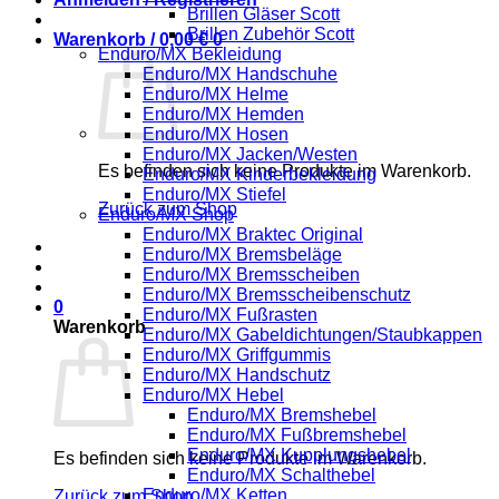
Brillen Gläser Scott
Brillen Zubehör Scott
Warenkorb /
0,00
€
0
Enduro/MX Bekleidung
Enduro/MX Handschuhe
Enduro/MX Helme
Enduro/MX Hemden
Enduro/MX Hosen
Enduro/MX Jacken/Westen
Es befinden sich keine Produkte im Warenkorb.
Enduro/MX Kinderbekleidung
Enduro/MX Stiefel
Zurück zum Shop
Enduro/MX Shop
Enduro/MX Braktec Original
Enduro/MX Bremsbeläge
Enduro/MX Bremsscheiben
Enduro/MX Bremsscheibenschutz
0
Enduro/MX Fußrasten
Warenkorb
Enduro/MX Gabeldichtungen/Staubkappen
Enduro/MX Griffgummis
Enduro/MX Handschutz
Enduro/MX Hebel
Enduro/MX Bremshebel
Enduro/MX Fußbremshebel
Enduro/MX Kupplungshebel
Es befinden sich keine Produkte im Warenkorb.
Enduro/MX Schalthebel
Enduro/MX Ketten
Zurück zum Shop