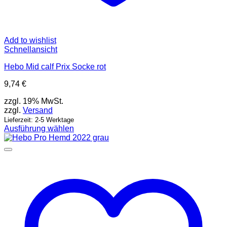
Add to wishlist
Schnellansicht
Hebo Mid calf Prix Socke rot
9,74
€
zzgl. 19% MwSt.
zzgl.
Versand
Lieferzeit: 2-5 Werktage
Ausführung wählen
Dieses
Produkt
weist
mehrere
Varianten
auf.
Die
Optionen
können
auf