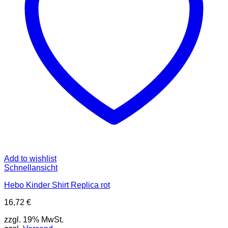
auf
der
Produktseite
gewählt
werden
Add to wishlist
Schnellansicht
Hebo Kinder Shirt Replica rot
16,72
€
zzgl. 19% MwSt.