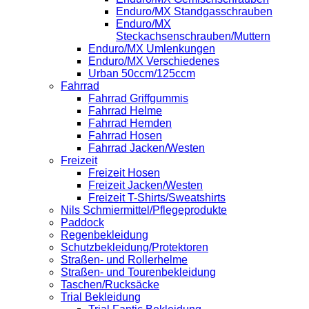
Enduro/MX Standgasschrauben
Enduro/MX
Steckachsenschrauben/Muttern
Enduro/MX Umlenkungen
Enduro/MX Verschiedenes
Urban 50ccm/125ccm
Fahrrad
Fahrrad Griffgummis
Fahrrad Helme
Fahrrad Hemden
Fahrrad Hosen
Fahrrad Jacken/Westen
Freizeit
Freizeit Hosen
Freizeit Jacken/Westen
Freizeit T-Shirts/Sweatshirts
Nils Schmiermittel/Pflegeprodukte
Paddock
Regenbekleidung
Schutzbekleidung/Protektoren
Straßen- und Rollerhelme
Straßen- und Tourenbekleidung
Taschen/Rucksäcke
Trial Bekleidung