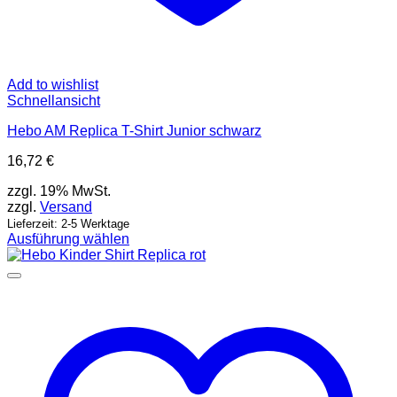
Add to wishlist
Schnellansicht
Hebo AM Replica T-Shirt Junior schwarz
16,72
€
zzgl. 19% MwSt.
zzgl.
Versand
Lieferzeit: 2-5 Werktage
Ausführung wählen
Dieses
Produkt
weist
mehrere
Varianten
auf.
Die
Optionen
können