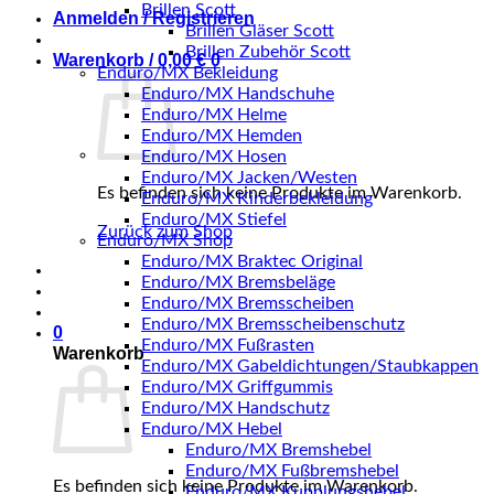
Brillen Scott
Anmelden / Registrieren
Brillen Gläser Scott
Brillen Zubehör Scott
Warenkorb /
0,00
€
0
Enduro/MX Bekleidung
Enduro/MX Handschuhe
Enduro/MX Helme
Enduro/MX Hemden
Enduro/MX Hosen
Enduro/MX Jacken/Westen
Es befinden sich keine Produkte im Warenkorb.
Enduro/MX Kinderbekleidung
Enduro/MX Stiefel
Zurück zum Shop
Enduro/MX Shop
Enduro/MX Braktec Original
Enduro/MX Bremsbeläge
Enduro/MX Bremsscheiben
Enduro/MX Bremsscheibenschutz
0
Enduro/MX Fußrasten
Warenkorb
Enduro/MX Gabeldichtungen/Staubkappen
Enduro/MX Griffgummis
Enduro/MX Handschutz
Enduro/MX Hebel
Enduro/MX Bremshebel
Enduro/MX Fußbremshebel
Es befinden sich keine Produkte im Warenkorb.
Enduro/MX Kupplungshebel