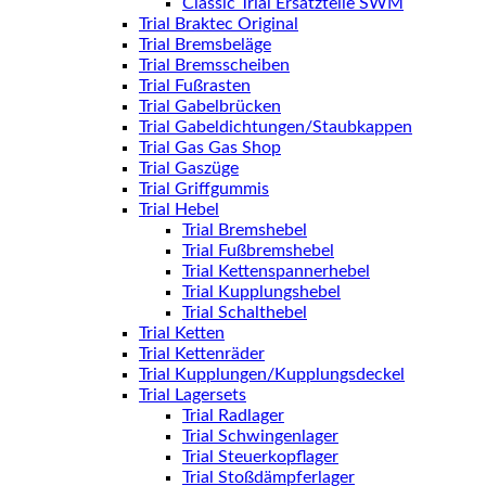
Classic Trial Ersatzteile SWM
Trial Braktec Original
Trial Bremsbeläge
Trial Bremsscheiben
Trial Fußrasten
Trial Gabelbrücken
Trial Gabeldichtungen/Staubkappen
Trial Gas Gas Shop
Trial Gaszüge
Trial Griffgummis
Trial Hebel
Trial Bremshebel
Trial Fußbremshebel
Trial Kettenspannerhebel
Trial Kupplungshebel
Trial Schalthebel
Trial Ketten
Trial Kettenräder
Trial Kupplungen/Kupplungsdeckel
Trial Lagersets
Trial Radlager
Trial Schwingenlager
Trial Steuerkopflager
Trial Stoßdämpferlager