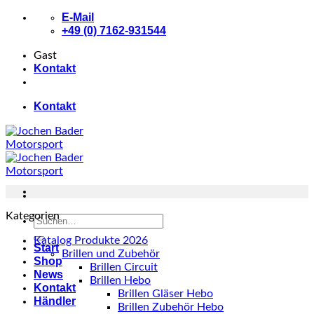
Zum
E-Mail
Inhalt
+49 (0) 7162-931544
springen
Gast
Kontakt
Kontakt
Kategorien
Suchen
nach:
Katalog Produkte 2026
Start
Brillen und Zubehör
Shop
Brillen Circuit
News
Brillen Hebo
Kontakt
Brillen Gläser Hebo
Händler
Brillen Zubehör Hebo