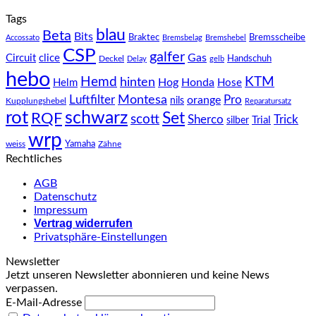
Tags
blau
Beta
Bits
Braktec
Bremsscheibe
Accossato
Bremsbelag
Bremshebel
CSP
galfer
Gas
Circuit
clice
Handschuh
Deckel
Delay
gelb
hebo
Hemd
KTM
hinten
Hog
Honda
Helm
Hose
Montesa
Luftfilter
orange
Pro
nils
Kupplungshebel
Reparatursatz
rot
schwarz
Set
RQF
scott
Sherco
Trick
Trial
silber
wrp
weiss
Yamaha
Zähne
Rechtliches
AGB
Datenschutz
Impressum
Vertrag widerrufen
Privatsphäre-Einstellungen
Newsletter
Jetzt unseren Newsletter abonnieren und keine News
verpassen.
E-Mail-Adresse