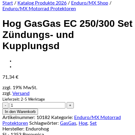
Start
/
Katalog Produkte 2026
/
Enduro/MX Shop
/
Enduro/MX Motorrad Protektoren
Hog GasGas EC 250/300 Set
Zündungs- und
Kupplungsd
71,34
€
zzgl. 19% MwSt.
zzgl.
Versand
Lieferzeit: 2-5 Werktage
Hog
GasGas
In den Warenkorb
EC
Artikelnummer:
10182
Kategorie:
Enduro/MX Motorrad
250/300
Protektoren
Schlagwörter:
GasGas
,
Hog
,
Set
Set
Hersteller:
Endurohog
Zündungs-
SI - 1353 Borovnica