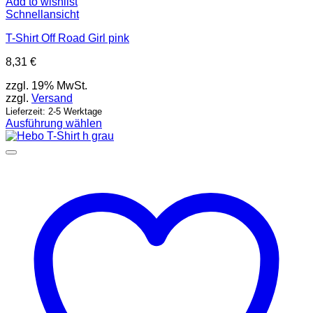
Add to wishlist
Schnellansicht
T-Shirt Off Road Girl pink
8,31
€
zzgl. 19% MwSt.
zzgl.
Versand
Lieferzeit: 2-5 Werktage
Ausführung wählen
Dieses
Produkt
weist
mehrere
Varianten
auf.
Die
Optionen
können
auf
der
Produktseite
gewählt
werden