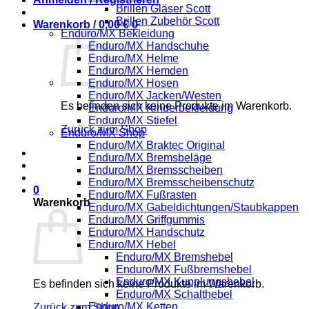
Brillen Gläser Scott
Brillen Zubehör Scott
Warenkorb /
0,00
€
0
Enduro/MX Bekleidung
Enduro/MX Handschuhe
Enduro/MX Helme
Enduro/MX Hemden
Enduro/MX Hosen
Enduro/MX Jacken/Westen
Es befinden sich keine Produkte im Warenkorb.
Enduro/MX Kinderbekleidung
Enduro/MX Stiefel
Zurück zum Shop
Enduro/MX Shop
Enduro/MX Braktec Original
Enduro/MX Bremsbeläge
Enduro/MX Bremsscheiben
Enduro/MX Bremsscheibenschutz
0
Enduro/MX Fußrasten
Warenkorb
Enduro/MX Gabeldichtungen/Staubkappen
Enduro/MX Griffgummis
Enduro/MX Handschutz
Enduro/MX Hebel
Enduro/MX Bremshebel
Enduro/MX Fußbremshebel
Enduro/MX Kupplungshebel
Es befinden sich keine Produkte im Warenkorb.
Enduro/MX Schalthebel
Enduro/MX Ketten
Zurück zum Shop