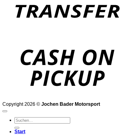
o
P
Copyright 2026 ©
Jochen Bader Motorsport
Suchen
nach:
Start