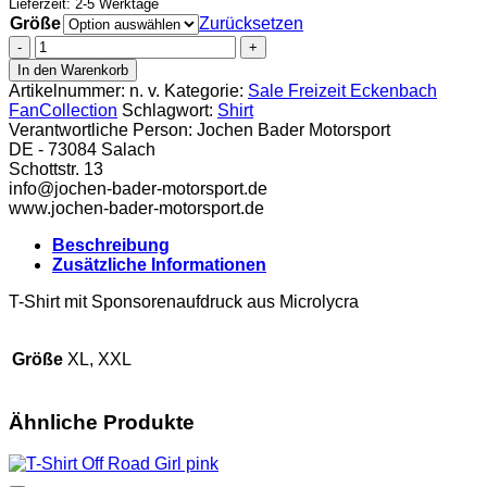
Lieferzeit: 2-5 Werktage
Größe
Zurücksetzen
OF3
T-
In den Warenkorb
Shirt
Artikelnummer:
n. v.
Kategorie:
Sale Freizeit Eckenbach
Eckenbach
FanCollection
Schlagwort:
Shirt
Menge
Verantwortliche Person:
Jochen Bader Motorsport
DE - 73084 Salach
Schottstr. 13
info@jochen-bader-motorsport.de
www.jochen-bader-motorsport.de
Beschreibung
Zusätzliche Informationen
T-Shirt mit Sponsorenaufdruck aus Microlycra
Größe
XL, XXL
Ähnliche Produkte