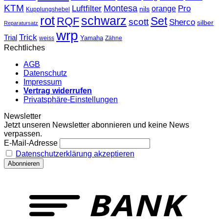
KTM
Montesa
Luftfilter
orange
Pro
nils
Kupplungshebel
rot
schwarz
Set
RQF
scott
Sherco
silber
Reparatursatz
wrp
Trick
Trial
weiss
Yamaha
Zähne
Rechtliches
AGB
Datenschutz
Impressum
Vertrag widerrufen
Privatsphäre-Einstellungen
Newsletter
Jetzt unseren Newsletter abonnieren und keine News
verpassen.
E-Mail-Adresse
Datenschutzerklärung akzeptieren
T