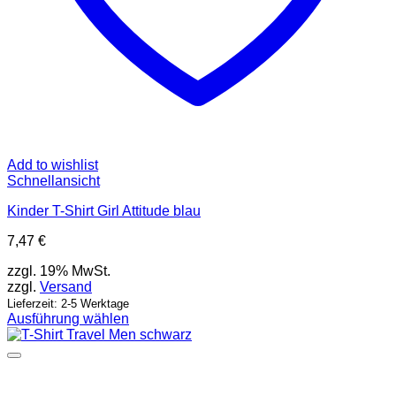
Add to wishlist
Schnellansicht
Kinder T-Shirt Girl Attitude blau
7,47
€
zzgl. 19% MwSt.
zzgl.
Versand
Lieferzeit: 2-5 Werktage
Ausführung wählen
Dieses
Produkt
weist
mehrere