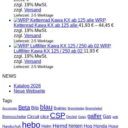
zzgl. 19% MwSt.
zzgl.
Versand
Lieferzeit: 2-5 Werktage
WRP
Preiss
Kettenrad Kawa KX ab 125 alle
41,93
€
–
44,45
€
41,93 
zzgl. 19% MwSt.
bis
zzgl.
Versand
44,45 
Lieferzeit: 2-5 Werktage
WRP
Luftfilter Kawa KX 125 / 250 ab 02
11,93
€
zzgl. 19% MwSt.
zzgl.
Versand
Lieferzeit: 2-5 Werktage
NEWS
Katalog 2026
Neue Webseite
Tags
blau
Beta
Bits
Braktec
Accossato
Bremsbelag
Bremshebel
CSP
galfer
Gas
Circuit
clice
Bremsscheibe
Deckel
Delay
gelb
hebo
Hemd
hinten
Hog
Honda
Helm
Hose
Handschuh