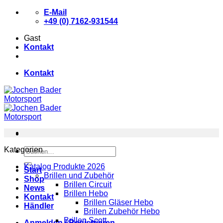
Zum
E-Mail
Inhalt
+49 (0) 7162-931544
springen
Gast
Kontakt
Kontakt
Kategorien
Suchen
nach:
Katalog Produkte 2026
Start
Brillen und Zubehör
Shop
Brillen Circuit
News
Brillen Hebo
Kontakt
Brillen Gläser Hebo
Händler
Brillen Zubehör Hebo
Brillen Scott
Anmelden / Registrieren