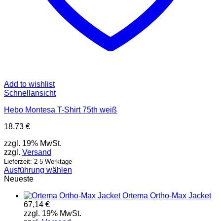
Add to wishlist
Schnellansicht
Hebo Montesa T-Shirt 75th weiß
18,73
€
zzgl. 19% MwSt.
zzgl.
Versand
Lieferzeit: 2-5 Werktage
Ausführung wählen
Dieses
Neueste
Produkt
Ortema Ortho-Max Jacket
weist
67,14
€
mehrere
zzgl. 19% MwSt.
Varianten