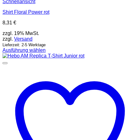
Schnellansicht
Shirt Floral Power rot
8,31
€
zzgl. 19% MwSt.
zzgl.
Versand
Lieferzeit: 2-5 Werktage
Ausführung wählen
Dieses
Produkt
weist
mehrere
Varianten
auf.
Die
Optionen
können
auf
der
Produktseite
gewählt
werden