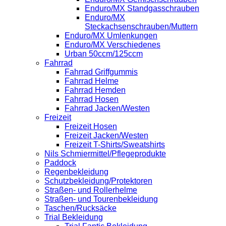
Enduro/MX Standgasschrauben
Enduro/MX
Steckachsenschrauben/Muttern
Enduro/MX Umlenkungen
Enduro/MX Verschiedenes
Urban 50ccm/125ccm
Fahrrad
Fahrrad Griffgummis
Fahrrad Helme
Fahrrad Hemden
Fahrrad Hosen
Fahrrad Jacken/Westen
Freizeit
Freizeit Hosen
Freizeit Jacken/Westen
Freizeit T-Shirts/Sweatshirts
Nils Schmiermittel/Pflegeprodukte
Paddock
Regenbekleidung
Schutzbekleidung/Protektoren
Straßen- und Rollerhelme
Straßen- und Tourenbekleidung
Taschen/Rucksäcke
Trial Bekleidung