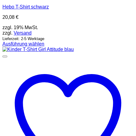
Hebo T-Shirt schwarz
20,08
€
zzgl. 19% MwSt.
zzgl.
Versand
Lieferzeit: 2-5 Werktage
Ausführung wählen
Dieses
Produkt
weist
mehrere
Varianten
auf.
Die
Optionen
können
auf
der
Produktseite
gewählt
werden