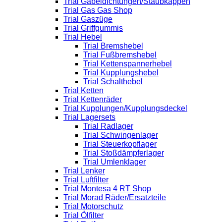
Trial Gabeldichtungen/Staubkappen
Trial Gas Gas Shop
Trial Gaszüge
Trial Griffgummis
Trial Hebel
Trial Bremshebel
Trial Fußbremshebel
Trial Kettenspannerhebel
Trial Kupplungshebel
Trial Schalthebel
Trial Ketten
Trial Kettenräder
Trial Kupplungen/Kupplungsdeckel
Trial Lagersets
Trial Radlager
Trial Schwingenlager
Trial Steuerkopflager
Trial Stoßdämpferlager
Trial Umlenklager
Trial Lenker
Trial Luftfilter
Trial Montesa 4 RT Shop
Trial Morad Räder/Ersatzteile
Trial Motorschutz
Trial Ölfilter