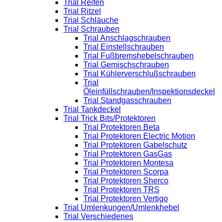
Trial Reifen
Trial Ritzel
Trial Schläuche
Trial Schrauben
Trial Anschlagschrauben
Trial Einstellschrauben
Trial Fußbremshebelschrauben
Trial Gemischschrauben
Trial Kühlerverschlußschrauben
Trial
Öleinfüllschrauben/Inspektionsdeckel
Trial Standgasschrauben
Trial Tankdeckel
Trial Trick Bits/Protektoren
Trial Protektoren Beta
Trial Protektoren Electric Motion
Trial Protektoren Gabelschutz
Trial Protektoren GasGas
Trial Protektoren Montesa
Trial Protektoren Scorpa
Trial Protektoren Sherco
Trial Protektoren TRS
Trial Protektoren Vertigo
Trial Umlenkungen/Umlenkhebel
Trial Verschiedenes