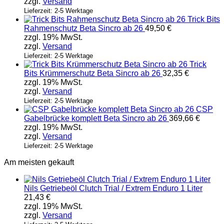
zzgl.
Versand
auf.
Die
Lieferzeit: 2-5 Werktage
Trick Bits
Optionen
Rahmenschutz Beta Sincro ab 26
49,50
€
können
zzgl. 19% MwSt.
auf
zzgl.
Versand
der
Produktseite
Lieferzeit: 2-5 Werktage
Trick
gewählt
Bits Krümmerschutz Beta Sincro ab 26
32,35
€
werden
zzgl. 19% MwSt.
zzgl.
Versand
Lieferzeit: 2-5 Werktage
CSP
Gabelbrücke komplett Beta Sincro ab 26
369,66
€
zzgl. 19% MwSt.
zzgl.
Versand
Lieferzeit: 2-5 Werktage
Am meisten gekauft
Nils Getriebeöl Clutch Trial / Extrem Enduro 1 Liter
21,43
€
zzgl. 19% MwSt.
zzgl.
Versand