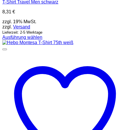
T-Shirt Travel Men schwarz
8,31
€
zzgl. 19% MwSt.
zzgl.
Versand
Lieferzeit: 2-5 Werktage
Ausführung wählen
Dieses
Produkt
weist
mehrere
Varianten
auf.
Die
Optionen
können
auf
der
Produktseite
gewählt
werden