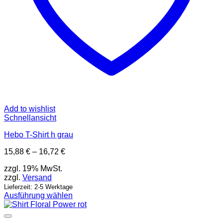
Add to wishlist
Schnellansicht
Hebo T-Shirt h grau
Preisspanne:
15,88
€
–
16,72
€
15,88 €
zzgl. 19% MwSt.
bis
zzgl.
Versand
16,72 €
Lieferzeit: 2-5 Werktage
Ausführung wählen
Dieses
Produkt
weist