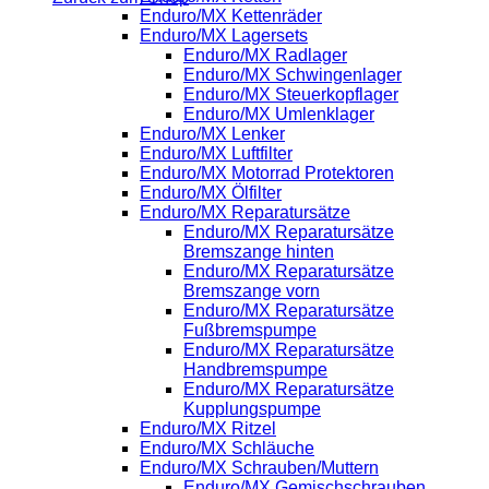
Enduro/MX Kettenräder
Enduro/MX Lagersets
Enduro/MX Radlager
Enduro/MX Schwingenlager
Enduro/MX Steuerkopflager
Enduro/MX Umlenklager
Enduro/MX Lenker
Enduro/MX Luftfilter
Enduro/MX Motorrad Protektoren
Enduro/MX Ölfilter
Enduro/MX Reparatursätze
Enduro/MX Reparatursätze
Bremszange hinten
Enduro/MX Reparatursätze
Bremszange vorn
Enduro/MX Reparatursätze
Fußbremspumpe
Enduro/MX Reparatursätze
Handbremspumpe
Enduro/MX Reparatursätze
Kupplungspumpe
Enduro/MX Ritzel
Enduro/MX Schläuche
Enduro/MX Schrauben/Muttern
Enduro/MX Gemischschrauben