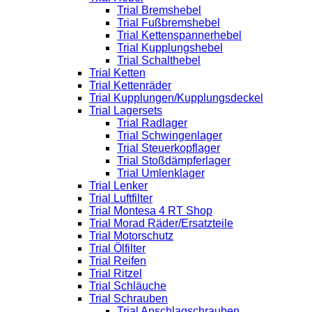
Trial Bremshebel
Trial Fußbremshebel
Trial Kettenspannerhebel
Trial Kupplungshebel
Trial Schalthebel
Trial Ketten
Trial Kettenräder
Trial Kupplungen/Kupplungsdeckel
Trial Lagersets
Trial Radlager
Trial Schwingenlager
Trial Steuerkopflager
Trial Stoßdämpferlager
Trial Umlenklager
Trial Lenker
Trial Luftfilter
Trial Montesa 4 RT Shop
Trial Morad Räder/Ersatzteile
Trial Motorschutz
Trial Ölfilter
Trial Reifen
Trial Ritzel
Trial Schläuche
Trial Schrauben
Trial Anschlagschrauben