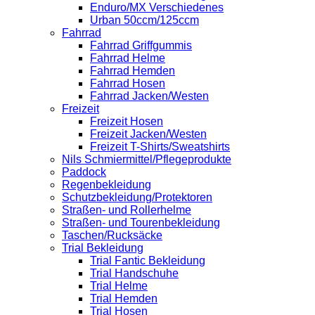
Enduro/MX Verschiedenes
Urban 50ccm/125ccm
Fahrrad
Fahrrad Griffgummis
Fahrrad Helme
Fahrrad Hemden
Fahrrad Hosen
Fahrrad Jacken/Westen
Freizeit
Freizeit Hosen
Freizeit Jacken/Westen
Freizeit T-Shirts/Sweatshirts
Nils Schmiermittel/Pflegeprodukte
Paddock
Regenbekleidung
Schutzbekleidung/Protektoren
Straßen- und Rollerhelme
Straßen- und Tourenbekleidung
Taschen/Rucksäcke
Trial Bekleidung
Trial Fantic Bekleidung
Trial Handschuhe
Trial Helme
Trial Hemden
Trial Hosen