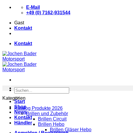
Zum
E-Mail
Inhalt
+49 (0) 7162-931544
springen
Gast
Kontakt
Kontakt
Suchen
nach:
Kategorien
Start
Shop
Katalog Produkte 2026
News
Brillen und Zubehör
Kontakt
Brillen Circuit
Händler
Brillen Hebo
Brillen Gläser Hebo
Anmelden / Registrieren