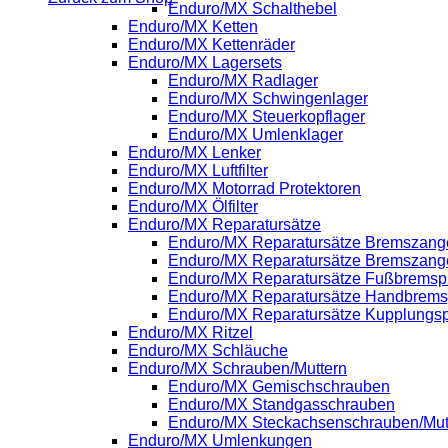
Enduro/MX Schalthebel
Enduro/MX Ketten
Enduro/MX Kettenräder
Enduro/MX Lagersets
Enduro/MX Radlager
Enduro/MX Schwingenlager
Enduro/MX Steuerkopflager
Enduro/MX Umlenklager
Enduro/MX Lenker
Enduro/MX Luftfilter
Enduro/MX Motorrad Protektoren
Enduro/MX Ölfilter
Enduro/MX Reparatursätze
Enduro/MX Reparatursätze Bremszange
Enduro/MX Reparatursätze Bremszang
Enduro/MX Reparatursätze Fußbrems
Enduro/MX Reparatursätze Handbrem
Enduro/MX Reparatursätze Kupplung
Enduro/MX Ritzel
Enduro/MX Schläuche
Enduro/MX Schrauben/Muttern
Enduro/MX Gemischschrauben
Enduro/MX Standgasschrauben
Enduro/MX Steckachsenschrauben/Mut
Enduro/MX Umlenkungen