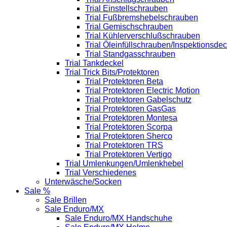
Trial Einstellschrauben
Trial Fußbremshebelschrauben
Trial Gemischschrauben
Trial Kühlerverschlußschrauben
Trial Öleinfüllschrauben/Inspektionsdec
Trial Standgasschrauben
Trial Tankdeckel
Trial Trick Bits/Protektoren
Trial Protektoren Beta
Trial Protektoren Electric Motion
Trial Protektoren Gabelschutz
Trial Protektoren GasGas
Trial Protektoren Montesa
Trial Protektoren Scorpa
Trial Protektoren Sherco
Trial Protektoren TRS
Trial Protektoren Vertigo
Trial Umlenkungen/Umlenkhebel
Trial Verschiedenes
Unterwäsche/Socken
Sale %
Sale Brillen
Sale Enduro/MX
Sale Enduro/MX Handschuhe