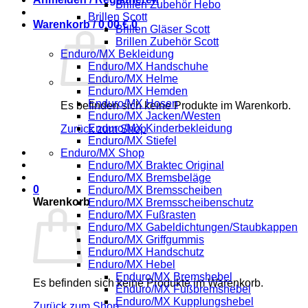
Brillen Zubehör Hebo
Brillen Scott
Warenkorb /
0,00
€
0
Brillen Gläser Scott
Brillen Zubehör Scott
Enduro/MX Bekleidung
Enduro/MX Handschuhe
Enduro/MX Helme
Enduro/MX Hemden
Enduro/MX Hosen
Es befinden sich keine Produkte im Warenkorb.
Enduro/MX Jacken/Westen
Enduro/MX Kinderbekleidung
Zurück zum Shop
Enduro/MX Stiefel
Enduro/MX Shop
Enduro/MX Braktec Original
Enduro/MX Bremsbeläge
0
Enduro/MX Bremsscheiben
Warenkorb
Enduro/MX Bremsscheibenschutz
Enduro/MX Fußrasten
Enduro/MX Gabeldichtungen/Staubkappen
Enduro/MX Griffgummis
Enduro/MX Handschutz
Enduro/MX Hebel
Enduro/MX Bremshebel
Es befinden sich keine Produkte im Warenkorb.
Enduro/MX Fußbremshebel
Enduro/MX Kupplungshebel
Zurück zum Shop