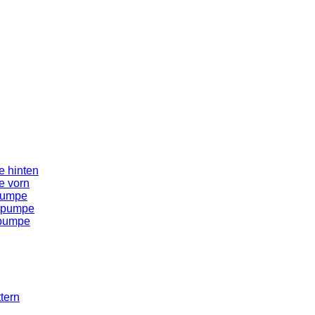
 hinten
e vorn
pumpe
spumpe
spumpe
tern