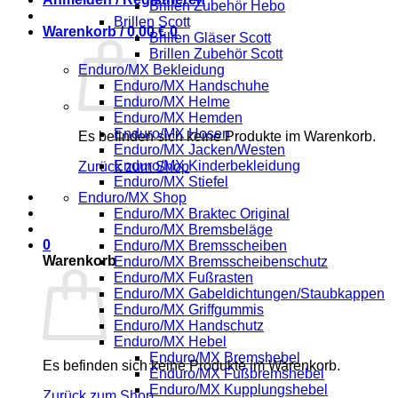
Brillen Zubehör Hebo
Brillen Scott
Warenkorb /
0,00
€
0
Brillen Gläser Scott
Brillen Zubehör Scott
Enduro/MX Bekleidung
Enduro/MX Handschuhe
Enduro/MX Helme
Enduro/MX Hemden
Enduro/MX Hosen
Es befinden sich keine Produkte im Warenkorb.
Enduro/MX Jacken/Westen
Enduro/MX Kinderbekleidung
Zurück zum Shop
Enduro/MX Stiefel
Enduro/MX Shop
Enduro/MX Braktec Original
Enduro/MX Bremsbeläge
0
Enduro/MX Bremsscheiben
Warenkorb
Enduro/MX Bremsscheibenschutz
Enduro/MX Fußrasten
Enduro/MX Gabeldichtungen/Staubkappen
Enduro/MX Griffgummis
Enduro/MX Handschutz
Enduro/MX Hebel
Enduro/MX Bremshebel
Es befinden sich keine Produkte im Warenkorb.
Enduro/MX Fußbremshebel
Enduro/MX Kupplungshebel
Zurück zum Shop