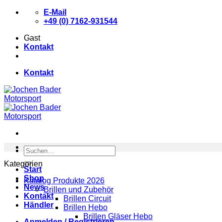
Zum
E-Mail
Inhalt
+49 (0) 7162-931544
springen
Gast
Kontakt
Kontakt
Suchen
nach:
Kategorien
Start
Shop
Katalog Produkte 2026
News
Brillen und Zubehör
Kontakt
Brillen Circuit
Händler
Brillen Hebo
Brillen Gläser Hebo
Anmelden / Registrieren