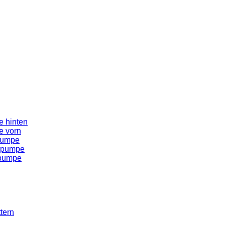
 hinten
e vorn
pumpe
spumpe
spumpe
tern