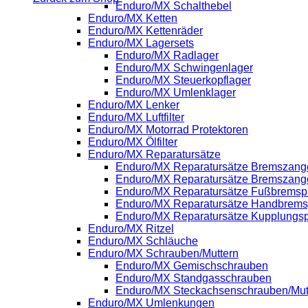
Enduro/MX Schalthebel
Enduro/MX Ketten
Enduro/MX Kettenräder
Enduro/MX Lagersets
Enduro/MX Radlager
Enduro/MX Schwingenlager
Enduro/MX Steuerkopflager
Enduro/MX Umlenklager
Enduro/MX Lenker
Enduro/MX Luftfilter
Enduro/MX Motorrad Protektoren
Enduro/MX Ölfilter
Enduro/MX Reparatursätze
Enduro/MX Reparatursätze Bremszange
Enduro/MX Reparatursätze Bremszang
Enduro/MX Reparatursätze Fußbrems
Enduro/MX Reparatursätze Handbrem
Enduro/MX Reparatursätze Kupplung
Enduro/MX Ritzel
Enduro/MX Schläuche
Enduro/MX Schrauben/Muttern
Enduro/MX Gemischschrauben
Enduro/MX Standgasschrauben
Enduro/MX Steckachsenschrauben/Mut
Enduro/MX Umlenkungen