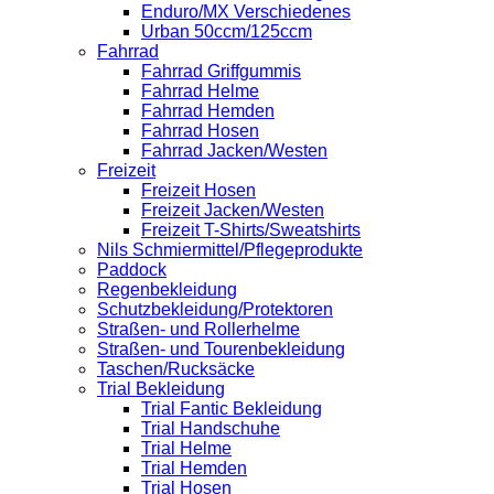
Enduro/MX Verschiedenes
Urban 50ccm/125ccm
Fahrrad
Fahrrad Griffgummis
Fahrrad Helme
Fahrrad Hemden
Fahrrad Hosen
Fahrrad Jacken/Westen
Freizeit
Freizeit Hosen
Freizeit Jacken/Westen
Freizeit T-Shirts/Sweatshirts
Nils Schmiermittel/Pflegeprodukte
Paddock
Regenbekleidung
Schutzbekleidung/Protektoren
Straßen- und Rollerhelme
Straßen- und Tourenbekleidung
Taschen/Rucksäcke
Trial Bekleidung
Trial Fantic Bekleidung
Trial Handschuhe
Trial Helme
Trial Hemden
Trial Hosen