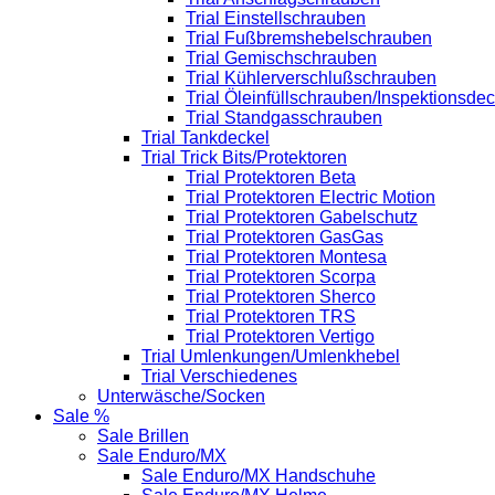
Trial Einstellschrauben
Trial Fußbremshebelschrauben
Trial Gemischschrauben
Trial Kühlerverschlußschrauben
Trial Öleinfüllschrauben/Inspektionsdec
Trial Standgasschrauben
Trial Tankdeckel
Trial Trick Bits/Protektoren
Trial Protektoren Beta
Trial Protektoren Electric Motion
Trial Protektoren Gabelschutz
Trial Protektoren GasGas
Trial Protektoren Montesa
Trial Protektoren Scorpa
Trial Protektoren Sherco
Trial Protektoren TRS
Trial Protektoren Vertigo
Trial Umlenkungen/Umlenkhebel
Trial Verschiedenes
Unterwäsche/Socken
Sale %
Sale Brillen
Sale Enduro/MX
Sale Enduro/MX Handschuhe