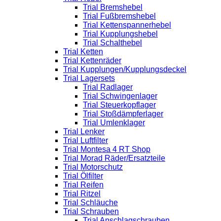
Trial Bremshebel
Trial Fußbremshebel
Trial Kettenspannerhebel
Trial Kupplungshebel
Trial Schalthebel
Trial Ketten
Trial Kettenräder
Trial Kupplungen/Kupplungsdeckel
Trial Lagersets
Trial Radlager
Trial Schwingenlager
Trial Steuerkopflager
Trial Stoßdämpferlager
Trial Umlenklager
Trial Lenker
Trial Luftfilter
Trial Montesa 4 RT Shop
Trial Morad Räder/Ersatzteile
Trial Motorschutz
Trial Ölfilter
Trial Reifen
Trial Ritzel
Trial Schläuche
Trial Schrauben
Trial Anschlagschrauben