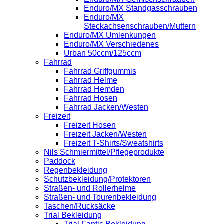
Enduro/MX Standgasschrauben
Enduro/MX
Steckachsenschrauben/Muttern
Enduro/MX Umlenkungen
Enduro/MX Verschiedenes
Urban 50ccm/125ccm
Fahrrad
Fahrrad Griffgummis
Fahrrad Helme
Fahrrad Hemden
Fahrrad Hosen
Fahrrad Jacken/Westen
Freizeit
Freizeit Hosen
Freizeit Jacken/Westen
Freizeit T-Shirts/Sweatshirts
Nils Schmiermittel/Pflegeprodukte
Paddock
Regenbekleidung
Schutzbekleidung/Protektoren
Straßen- und Rollerhelme
Straßen- und Tourenbekleidung
Taschen/Rucksäcke
Trial Bekleidung