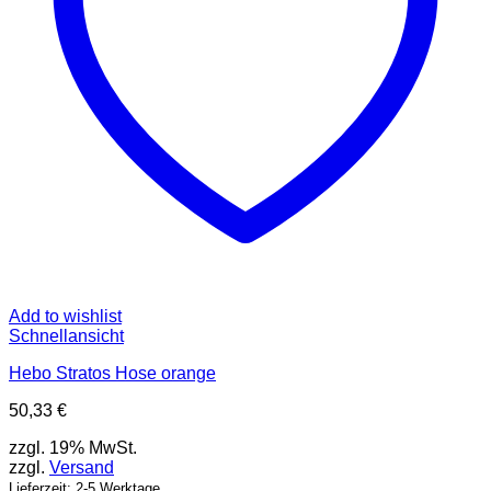
Produktseite
gewählt
werden
Add to wishlist
Schnellansicht
Hebo Stratos Hose orange
50,33
€
zzgl. 19% MwSt.
zzgl.
Versand
Lieferzeit: 2-5 Werktage