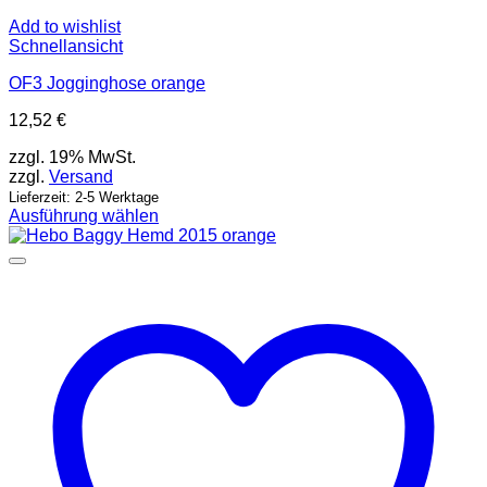
Add to wishlist
Schnellansicht
OF3 Jogginghose orange
12,52
€
zzgl. 19% MwSt.
zzgl.
Versand
Lieferzeit: 2-5 Werktage
Ausführung wählen
Dieses
Produkt
weist
mehrere
Varianten
auf.
Die
Optionen
können
auf
der
Produktseite
gewählt