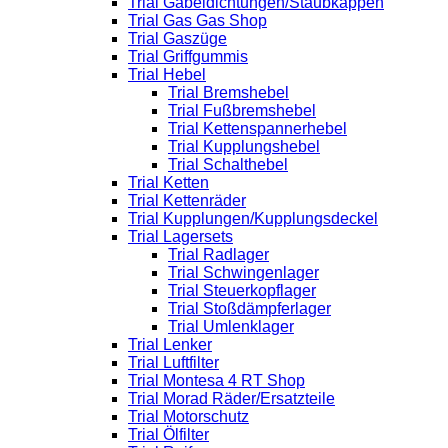
Trial Gabeldichtungen/Staubkappen
Trial Gas Gas Shop
Trial Gaszüge
Trial Griffgummis
Trial Hebel
Trial Bremshebel
Trial Fußbremshebel
Trial Kettenspannerhebel
Trial Kupplungshebel
Trial Schalthebel
Trial Ketten
Trial Kettenräder
Trial Kupplungen/Kupplungsdeckel
Trial Lagersets
Trial Radlager
Trial Schwingenlager
Trial Steuerkopflager
Trial Stoßdämpferlager
Trial Umlenklager
Trial Lenker
Trial Luftfilter
Trial Montesa 4 RT Shop
Trial Morad Räder/Ersatzteile
Trial Motorschutz
Trial Ölfilter