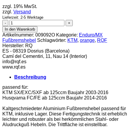
zzgl. 19% MwSt.
zzgl.
Versand
Lieferzeit: 2-5 Werktage
RQF
Fußbremshebel
In den Warenkorb
KTM
Artikelnummer:
009092O
Kategorie:
Enduro/MX
orange
Fußbremshebel
Schlagwörter:
KTM
,
orange
,
RQF
Menge
Hersteller:
RQ
ES - 08319 Dosrius (Barcelona)
Camí del Cementiri, 11, Nau 14 (Interior)
info@rqf.es
www.rqf.es
Beschreibung
passend für:
KTM SX/EXC/SXF ab 125ccm Baujahr 2003-2016
Husqvarna FC/FE ab 125ccm Baujahr 2014-2016
Kaltgeschmiedeter Aluminium Fußbremshebel passend für
KTM, inklusive Lager. Diese Fertigungstechnik ist erheblich
leichter und robuster als bei herkömmlichen Stahl- oder
Aludruckguß Hebeln. Die Trittfläche ist einstellbar.