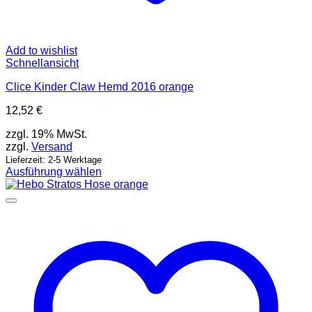
Add to wishlist
Schnellansicht
Clice Kinder Claw Hemd 2016 orange
12,52
€
zzgl. 19% MwSt.
zzgl.
Versand
Lieferzeit: 2-5 Werktage
Ausführung wählen
Dieses
Produkt
weist
mehrere
Varianten
auf.
Die
Optionen
können
auf
der