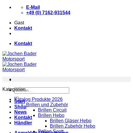
Zum
E-Mail
Inhalt
+49 (0) 7162-931544
springen
Gast
Kontakt
Kontakt
Kategorien
Suchen
nach:
Katalog Produkte 2026
Start
Brillen und Zubehör
Shop
Brillen Circuit
News
Brillen Hebo
Kontakt
Brillen Gläser Hebo
Händler
Brillen Zubehör Hebo
Brillen Scott
Anmelden / Registrieren