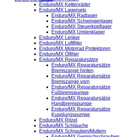
Enduro/MX Kettenräder
Enduro/MX Lagersets
Enduro/MX Radlager
Enduro/MX Schwingenlager
Enduro/MX Steuerkopflager
Enduro/MX Umlenklager
Enduro/MX Lenker
Enduro/MX Luftfilter
Enduro/MX Motorrad Protektoren
Enduro/MX Ölfilter
Enduro/MX Reparatursätze
Enduro/MX Reparatursätze
Bremszange hinten
Enduro/MX Reparatursätze
Bremszange vorn
Enduro/MX Reparatursätze
Fußbremspumpe
Enduro/MX Reparatursätze
Handbremspumpe
Enduro/MX Reparatursätze
Kupplungspumpe
Enduro/MX Ritzel
Enduro/MX Schläuche
Enduro/MX Schrauben/Muttern
Enduro/MX Gemischschrauben