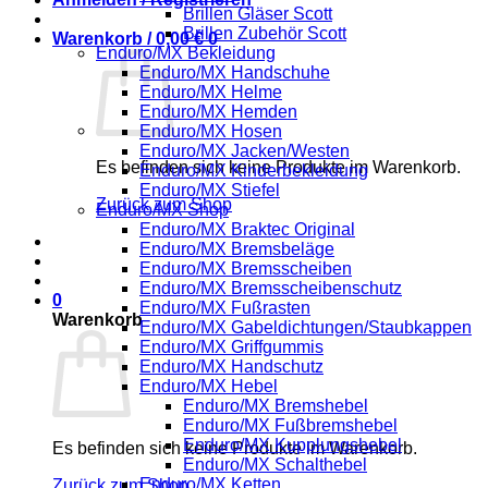
Brillen Gläser Scott
Brillen Zubehör Scott
Warenkorb /
0,00
€
0
Enduro/MX Bekleidung
Enduro/MX Handschuhe
Enduro/MX Helme
Enduro/MX Hemden
Enduro/MX Hosen
Enduro/MX Jacken/Westen
Es befinden sich keine Produkte im Warenkorb.
Enduro/MX Kinderbekleidung
Enduro/MX Stiefel
Zurück zum Shop
Enduro/MX Shop
Enduro/MX Braktec Original
Enduro/MX Bremsbeläge
Enduro/MX Bremsscheiben
Enduro/MX Bremsscheibenschutz
0
Enduro/MX Fußrasten
Warenkorb
Enduro/MX Gabeldichtungen/Staubkappen
Enduro/MX Griffgummis
Enduro/MX Handschutz
Enduro/MX Hebel
Enduro/MX Bremshebel
Enduro/MX Fußbremshebel
Enduro/MX Kupplungshebel
Es befinden sich keine Produkte im Warenkorb.
Enduro/MX Schalthebel
Enduro/MX Ketten
Zurück zum Shop