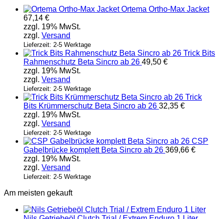
Produkt
Ortema Ortho-Max Jacket
weist
67,14
€
mehrere
zzgl. 19% MwSt.
Varianten
zzgl.
Versand
auf.
Die
Lieferzeit: 2-5 Werktage
Trick Bits
Optionen
Rahmenschutz Beta Sincro ab 26
49,50
€
können
zzgl. 19% MwSt.
auf
zzgl.
Versand
der
Produktseite
Lieferzeit: 2-5 Werktage
Trick
gewählt
Bits Krümmerschutz Beta Sincro ab 26
32,35
€
werden
zzgl. 19% MwSt.
zzgl.
Versand
Lieferzeit: 2-5 Werktage
CSP
Gabelbrücke komplett Beta Sincro ab 26
369,66
€
zzgl. 19% MwSt.
zzgl.
Versand
Lieferzeit: 2-5 Werktage
Am meisten gekauft
Nils Getriebeöl Clutch Trial / Extrem Enduro 1 Liter