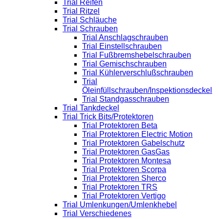
Trial Reifen
Trial Ritzel
Trial Schläuche
Trial Schrauben
Trial Anschlagschrauben
Trial Einstellschrauben
Trial Fußbremshebelschrauben
Trial Gemischschrauben
Trial Kühlerverschlußschrauben
Trial
Öleinfüllschrauben/Inspektionsdeckel
Trial Standgasschrauben
Trial Tankdeckel
Trial Trick Bits/Protektoren
Trial Protektoren Beta
Trial Protektoren Electric Motion
Trial Protektoren Gabelschutz
Trial Protektoren GasGas
Trial Protektoren Montesa
Trial Protektoren Scorpa
Trial Protektoren Sherco
Trial Protektoren TRS
Trial Protektoren Vertigo
Trial Umlenkungen/Umlenkhebel
Trial Verschiedenes