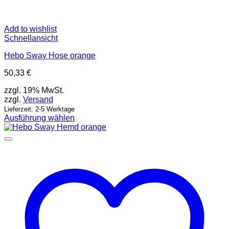
Add to wishlist
Schnellansicht
Hebo Sway Hose orange
50,33
€
zzgl. 19% MwSt.
zzgl.
Versand
Lieferzeit: 2-5 Werktage
Ausführung wählen
Dieses
Produkt
weist
mehrere
Varianten
auf.
Die
Optionen
können
auf
der
Produktseite