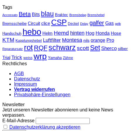
Tags
blau
Beta
Bits
Braktec
Accossato
Bremsbelag
Bremshebel
CSP
galfer
Gas
Circuit
clice
Bremsscheibe
Deckel
Delay
gelb
hebo
Hemd
hinten
Hog
Honda
Helm
Hose
Handschuh
KTM
Montesa
Luftfilter
orange
Pro
nils
Kupplungshebel
rot
schwarz
Set
RQF
scott
Sherco
silber
Reparatursatz
wrp
Trick
Trial
weiss
Yamaha
Zähne
Rechtliches
AGB
Datenschutz
Impressum
Vertrag widerrufen
Privatsphäre-Einstellungen
Newsletter
Jetzt unseren Newsletter abonnieren und keine News
verpassen.
E-Mail-Adresse
Datenschutzerklärung akzeptieren