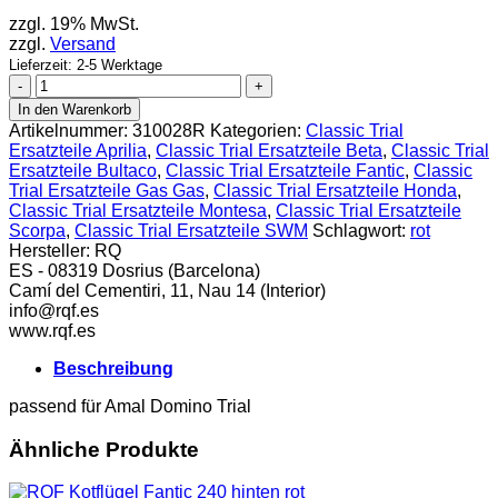
zzgl. 19% MwSt.
zzgl.
Versand
Lieferzeit: 2-5 Werktage
RQF
Kappe
In den Warenkorb
über
Artikelnummer:
310028R
Kategorien:
Classic Trial
Hebelgelenk
Ersatzteile Aprilia
,
Classic Trial Ersatzteile Beta
,
Classic Trial
rot
Ersatzteile Bultaco
,
Classic Trial Ersatzteile Fantic
,
Classic
Menge
Trial Ersatzteile Gas Gas
,
Classic Trial Ersatzteile Honda
,
Classic Trial Ersatzteile Montesa
,
Classic Trial Ersatzteile
Scorpa
,
Classic Trial Ersatzteile SWM
Schlagwort:
rot
Hersteller:
RQ
ES - 08319 Dosrius (Barcelona)
Camí del Cementiri, 11, Nau 14 (Interior)
info@rqf.es
www.rqf.es
Beschreibung
passend für Amal Domino Trial
Ähnliche Produkte