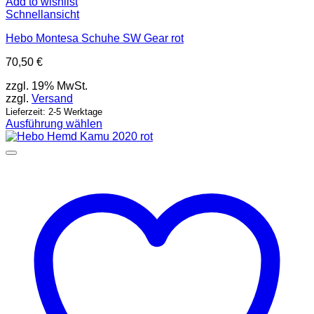
Add to wishlist
Schnellansicht
Hebo Montesa Schuhe SW Gear rot
70,50
€
zzgl. 19% MwSt.
zzgl.
Versand
Lieferzeit: 2-5 Werktage
Ausführung wählen
Dieses
Produkt
weist
mehrere
Varianten
auf.
Die
Optionen
können
auf
der
Produktseite
gewählt
werden