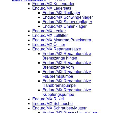
Enduro/MX Kettenräder
Enduro/MX Lagersets
Enduro/MX Radlager
Enduro/MX Schwingenlager
Enduro/MX Steuerkopflager
Enduro/MX Umlenklager
Enduro/MX Lenker
Enduro/MX Luftfilter
Enduro/MX Motorrad Protektoren
Enduro/MX Ölfilter
Enduro/MX Reparatursätze
Enduro/MX Reparatursätze
Bremszange hinten
Enduro/MX Reparatursätze
Bremszange vorn
Enduro/MX Reparatursätze
Fußbremspumpe
Enduro/MX Reparatursätze
Handbremspumpe
Enduro/MX Reparatursätze
Kupplungspumpe
Enduro/MX Ritzel
Enduro/MX Schläuche
Enduro/MX Schrauben/Muttern
Enduro/MX Gemischschrauben