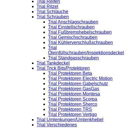
Trial Reifen
Trial Ritzel
Trial Schläuche
Trial Schrauben
Trial Anschlagschrauben
Trial Einstellschrauben
Trial Fußbremshebelschrauben
Trial Gemischschrauben
Trial Kühlerverschlußschrauben
Trial
Öleinfüllschrauben/Inspektionsdeckel
Trial Standgasschrauben
Trial Tankdeckel
Trial Trick Bits/Protektoren
Trial Protektoren Beta
Trial Protektoren Electric Motion
Trial Protektoren Gabelschutz
Trial Protektoren GasGas
Trial Protektoren Montesa
Trial Protektoren Scorpa
Trial Protektoren Sherco
Trial Protektoren TRS
Trial Protektoren Vertigo
Trial Umlenkungen/Umlenkhebel
Trial Verschiedenes