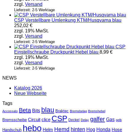
zzgl.
Versand
Lieferzeit: 2-5 Werktage
CSP Verstellbare Umlenkung KTM/Husqvarna blau
252,02
€
zzgl. 19% MwSt.
zzgl.
Versand
Lieferzeit: 2-5 Werktage
CSP
Einstellschraube Druckpunkt Hebel blau
8,99
€
zzgl. 19% MwSt.
zzgl.
Versand
Lieferzeit: 2-5 Werktage
NEWS
Katalog 2026
Neue Webseite
Tags
blau
Beta
Bits
Braktec
Accossato
Bremsbelag
Bremshebel
CSP
galfer
Gas
Circuit
clice
Bremsscheibe
Deckel
Delay
gelb
hebo
Hemd
hinten
Hog
Honda
Helm
Hose
Handschuh