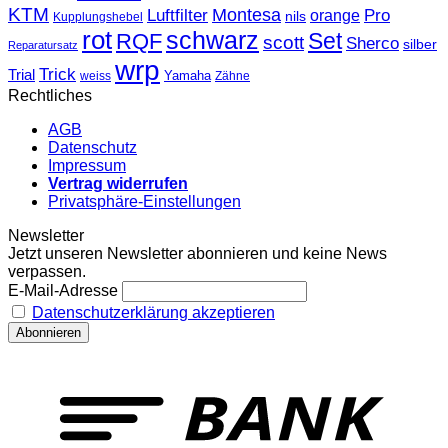
KTM
Montesa
Luftfilter
orange
Pro
nils
Kupplungshebel
rot
schwarz
Set
RQF
scott
Sherco
silber
Reparatursatz
wrp
Trick
Trial
weiss
Yamaha
Zähne
Rechtliches
AGB
Datenschutz
Impressum
Vertrag widerrufen
Privatsphäre-Einstellungen
Newsletter
Jetzt unseren Newsletter abonnieren und keine News
verpassen.
E-Mail-Adresse
Datenschutzerklärung akzeptieren
T