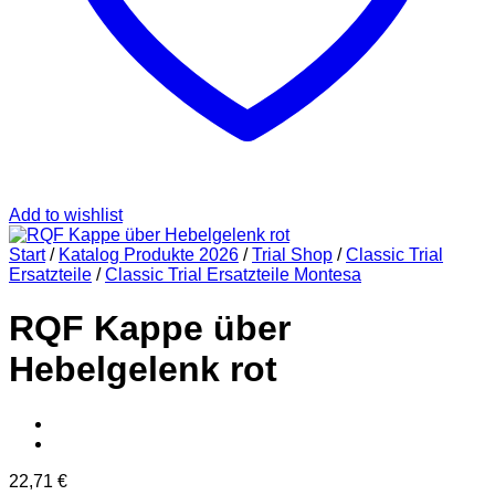
Add to wishlist
Start
/
Katalog Produkte 2026
/
Trial Shop
/
Classic Trial
Ersatzteile
/
Classic Trial Ersatzteile Montesa
RQF Kappe über
Hebelgelenk rot
22,71
€