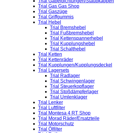
Trial Gabeldichtungen/Staubkappen
Trial Gas Gas Shop
Trial Gaszüge
Trial Griffgummis
Trial Hebel
Trial Bremshebel
Trial Fußbremshebel
Trial Kettenspannerhebel
Trial Kupplungshebel
Trial Schalthebel
Trial Ketten
Trial Kettenräder
Trial Kupplungen/Kupplungsdeckel
Trial Lagersets
Trial Radlager
Trial Schwingenlager
Trial Steuerkopflager
Trial Stoßdämpferlager
Trial Umlenklager
Trial Lenker
Trial Luftfilter
Trial Montesa 4 RT Shop
Trial Morad Räder/Ersatzteile
Trial Motorschutz
Trial Ölfilter