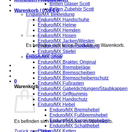
Brillen Gläser Scott
Brillen Zubehör Scott
Warenkorb /
0,00
€
0
Enduro/MX Bekleidung
Enduro/MX Handschuhe
Enduro/MX Helme
Enduro/MX Hemden
Enduro/MX Hosen
Enduro/MX Jacken/Westen
Es befinden sich keine Produkte im Warenkorb.
Enduro/MX Kinderbekleidung
Enduro/MX Stiefel
Zurück zum Shop
Enduro/MX Shop
Enduro/MX Braktec Original
Enduro/MX Bremsbeläge
Enduro/MX Bremsscheiben
Enduro/MX Bremsscheibenschutz
0
Enduro/MX Fußrasten
Warenkorb
Enduro/MX Gabeldichtungen/Staubkappen
Enduro/MX Griffgummis
Enduro/MX Handschutz
Enduro/MX Hebel
Enduro/MX Bremshebel
Enduro/MX Fußbremshebel
Enduro/MX Kupplungshebel
Es befinden sich keine Produkte im Warenkorb.
Enduro/MX Schalthebel
Enduro/MX Ketten
Zurück zum Shop