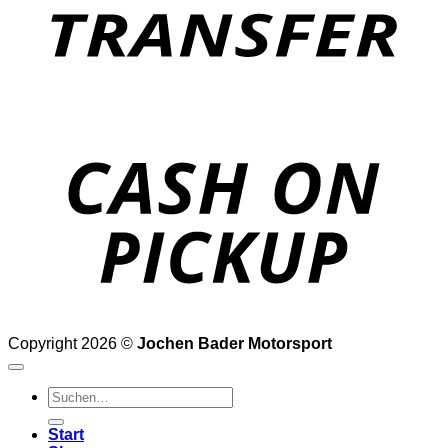
o
P
Copyright 2026 ©
Jochen Bader Motorsport
Suchen
nach:
Start