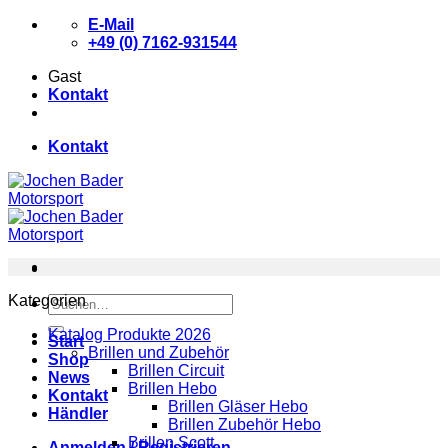
Zum
E-Mail
Inhalt
+49 (0) 7162-931544
springen
Gast
Kontakt
Kontakt
Kategorien
Suchen
nach:
Katalog Produkte 2026
Start
Brillen und Zubehör
Shop
Brillen Circuit
News
Brillen Hebo
Kontakt
Brillen Gläser Hebo
Händler
Brillen Zubehör Hebo
Brillen Scott
Anmelden / Registrieren