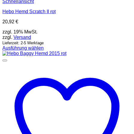
Schnellansicht
Hebo Hemd Scratch II rot
20,92
€
zzgl. 19% MwSt.
zzgl.
Versand
Lieferzeit: 2-5 Werktage
Ausführung wählen
Dieses
Produkt
weist
mehrere
Varianten
auf.
Die
Optionen
können
auf
der
Produktseite
gewählt
werden