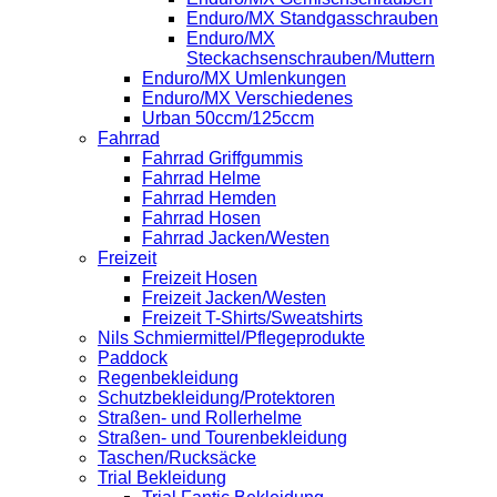
Enduro/MX Standgasschrauben
Enduro/MX
Steckachsenschrauben/Muttern
Enduro/MX Umlenkungen
Enduro/MX Verschiedenes
Urban 50ccm/125ccm
Fahrrad
Fahrrad Griffgummis
Fahrrad Helme
Fahrrad Hemden
Fahrrad Hosen
Fahrrad Jacken/Westen
Freizeit
Freizeit Hosen
Freizeit Jacken/Westen
Freizeit T-Shirts/Sweatshirts
Nils Schmiermittel/Pflegeprodukte
Paddock
Regenbekleidung
Schutzbekleidung/Protektoren
Straßen- und Rollerhelme
Straßen- und Tourenbekleidung
Taschen/Rucksäcke
Trial Bekleidung