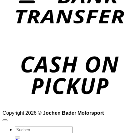
o
P
Copyright 2026 ©
Jochen Bader Motorsport
Suchen
nach: