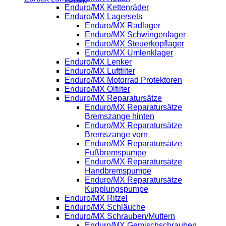
Enduro/MX Kettenräder
Enduro/MX Lagersets
Enduro/MX Radlager
Enduro/MX Schwingenlager
Enduro/MX Steuerkopflager
Enduro/MX Umlenklager
Enduro/MX Lenker
Enduro/MX Luftfilter
Enduro/MX Motorrad Protektoren
Enduro/MX Ölfilter
Enduro/MX Reparatursätze
Enduro/MX Reparatursätze
Bremszange hinten
Enduro/MX Reparatursätze
Bremszange vorn
Enduro/MX Reparatursätze
Fußbremspumpe
Enduro/MX Reparatursätze
Handbremspumpe
Enduro/MX Reparatursätze
Kupplungspumpe
Enduro/MX Ritzel
Enduro/MX Schläuche
Enduro/MX Schrauben/Muttern
Enduro/MX Gemischschrauben