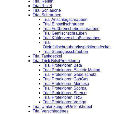
Trial Reifen
Trial Ritzel
Trial Schläuche
Trial Schrauben
Trial Anschlagschrauben
Trial Einstellschrauben
Trial Fußbremshebelschrauben
Trial Gemischschrauben
Trial Kühlerverschlußschrauben
Trial
Öleinfüllschrauben/Inspektionsdeckel
Trial Standgasschrauben
Trial Tankdeckel
Trial Trick Bits/Protektoren
Trial Protektoren Beta
Trial Protektoren Electric Motion
Trial Protektoren Gabelschutz
Trial Protektoren GasGas
Trial Protektoren Montesa
Trial Protektoren Scorpa
Trial Protektoren Sherco
Trial Protektoren TRS
Trial Protektoren Vertigo
Trial Umlenkungen/Umlenkhebel
Trial Verschiedenes