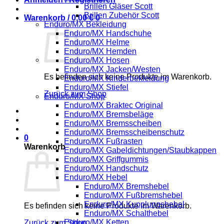
Brillen Gläser Scott
Brillen Zubehör Scott
Warenkorb /
0,00
€
0
Enduro/MX Bekleidung
Enduro/MX Handschuhe
Enduro/MX Helme
Enduro/MX Hemden
Enduro/MX Hosen
Enduro/MX Jacken/Westen
Es befinden sich keine Produkte im Warenkorb.
Enduro/MX Kinderbekleidung
Enduro/MX Stiefel
Zurück zum Shop
Enduro/MX Shop
Enduro/MX Braktec Original
Enduro/MX Bremsbeläge
Enduro/MX Bremsscheiben
Enduro/MX Bremsscheibenschutz
0
Enduro/MX Fußrasten
Warenkorb
Enduro/MX Gabeldichtungen/Staubkappen
Enduro/MX Griffgummis
Enduro/MX Handschutz
Enduro/MX Hebel
Enduro/MX Bremshebel
Enduro/MX Fußbremshebel
Enduro/MX Kupplungshebel
Es befinden sich keine Produkte im Warenkorb.
Enduro/MX Schalthebel
Enduro/MX Ketten
Zurück zum Shop