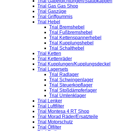
Trial Gabeldichtungen/Staubkappen
Trial Gas Gas Shop
Trial Gaszüge
Trial Griffgummis
Trial Hebel
Trial Bremshebel
Trial Fußbremshebel
Trial Kettenspannerhebel
Trial Kupplungshebel
Trial Schalthebel
Trial Ketten
Trial Kettenräder
Trial Kupplungen/Kupplungsdeckel
Trial Lagersets
Trial Radlager
Trial Schwingenlager
Trial Steuerkopflager
Trial Stoßdämpferlager
Trial Umlenklager
Trial Lenker
Trial Luftfilter
Trial Montesa 4 RT Shop
Trial Morad Räder/Ersatzteile
Trial Motorschutz
Trial Ölfilter