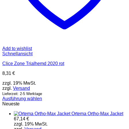
Add to wishlist
Schnellansicht
Clice Zone Trialhemd 2020 rot
8,31
€
zzgl. 19% MwSt.
zzgl.
Versand
Lieferzeit: 2-5 Werktage
Ausführung wählen
Dieses
Neueste
Produkt
Ortema Ortho-Max Jacket
weist
67,14
€
mehrere
zzgl. 19% MwSt.
Varianten