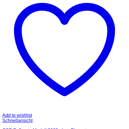
auf.
Die
Optionen
können
auf
der
Produktseite
gewählt
werden
Add to wishlist
Schnellansicht