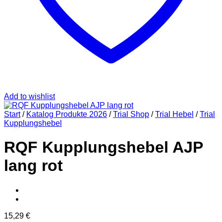
Add to wishlist
Start
/
Katalog Produkte 2026
/
Trial Shop
/
Trial Hebel
/
Trial
Kupplungshebel
RQF Kupplungshebel AJP
lang rot
15,29
€