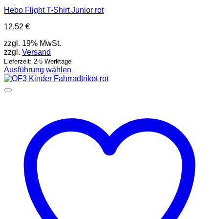
Hebo Flight T-Shirt Junior rot
12,52
€
zzgl. 19% MwSt.
zzgl.
Versand
Lieferzeit: 2-5 Werktage
Ausführung wählen
Dieses
Produkt
weist
mehrere
Varianten
auf.
Die
Optionen
können
auf
der
Produktseite
gewählt
werden