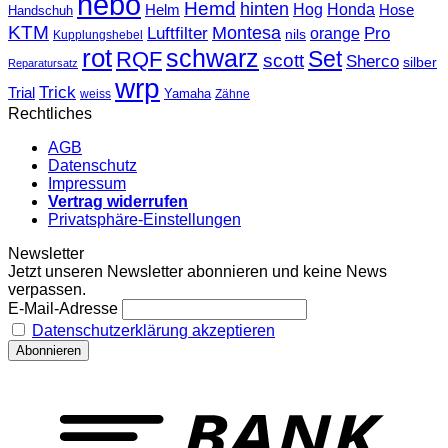
hebo
Hemd
hinten
Hog
Honda
Helm
Hose
Handschuh
KTM
Montesa
Luftfilter
orange
Pro
nils
Kupplungshebel
rot
schwarz
Set
RQF
scott
Sherco
silber
Reparatursatz
wrp
Trick
Trial
weiss
Yamaha
Zähne
Rechtliches
AGB
Datenschutz
Impressum
Vertrag widerrufen
Privatsphäre-Einstellungen
Newsletter
Jetzt unseren Newsletter abonnieren und keine News
verpassen.
E-Mail-Adresse
Datenschutzerklärung akzeptieren
T