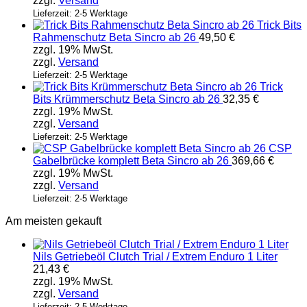
zzgl.
Versand
auf.
Die
Lieferzeit: 2-5 Werktage
Trick Bits
Optionen
Rahmenschutz Beta Sincro ab 26
49,50
€
können
zzgl. 19% MwSt.
auf
zzgl.
Versand
der
Produktseite
Lieferzeit: 2-5 Werktage
Trick
gewählt
Bits Krümmerschutz Beta Sincro ab 26
32,35
€
werden
zzgl. 19% MwSt.
zzgl.
Versand
Lieferzeit: 2-5 Werktage
CSP
Gabelbrücke komplett Beta Sincro ab 26
369,66
€
zzgl. 19% MwSt.
zzgl.
Versand
Lieferzeit: 2-5 Werktage
Am meisten gekauft
Nils Getriebeöl Clutch Trial / Extrem Enduro 1 Liter
21,43
€
zzgl. 19% MwSt.
zzgl.
Versand
Lieferzeit: 2-5 Werktage