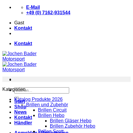
Zum
E-Mail
Inhalt
+49 (0) 7162-931544
springen
Gast
Kontakt
Kontakt
Kategorien
Suchen
nach:
Katalog Produkte 2026
Start
Brillen und Zubehör
Shop
Brillen Circuit
News
Brillen Hebo
Kontakt
Brillen Gläser Hebo
Händler
Brillen Zubehör Hebo
Brillen Scott
Anmelden / Registrieren