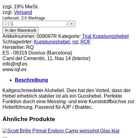
zzgl. 19% MwSt.
zzgl.
Versand
Lieferzeit: 2-5 Werktage
RQF
Kupplungshebel
In den Warenkorb
AJP
Artikelnummer:
009097R
Kategorie:
Trial Kupplungshebel
lang
Schlagwörter:
Kupplungshebel
,
rot
,
RQF
rot
Hersteller:
RQ
Menge
ES - 08319 Dosrius (Barcelona)
Camí del Cementiri, 11, Nau 14 (Interior)
info@rqf.es
www.rqf.es
Beschreibung
Kaltgeschmiedeter Aluhebel. Dies hat den Vorteil, dass der
Hebel erheblich stabiler ist als ein Gusshebel. Perfekte
Funktion durch eine Messing- und eine Kunststoffbüchse zur
Hebelführung. Passend für AJP / Braktec.
Ähnliche Produkte