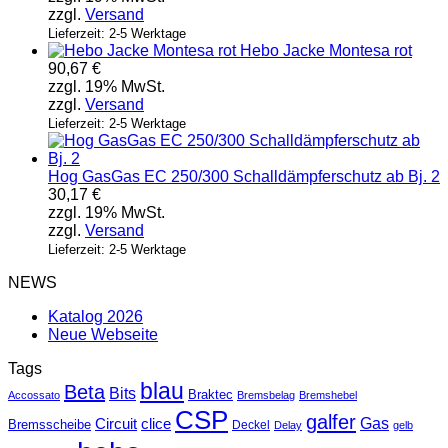
zzgl.
Versand
Lieferzeit: 2-5 Werktage
Hebo Jacke Montesa rot
90,67
€
zzgl. 19% MwSt.
zzgl.
Versand
Lieferzeit: 2-5 Werktage
Hog GasGas EC 250/300 Schalldämpferschutz ab Bj. 2
30,17
€
zzgl. 19% MwSt.
zzgl.
Versand
Lieferzeit: 2-5 Werktage
NEWS
Katalog 2026
Neue Webseite
Tags
blau
Beta
Bits
Braktec
Accossato
Bremsbelag
Bremshebel
CSP
galfer
Gas
Circuit
clice
Bremsscheibe
Deckel
Delay
gelb