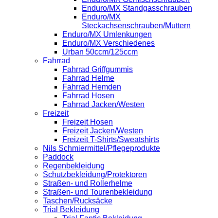
Enduro/MX Standgasschrauben
Enduro/MX
Steckachsenschrauben/Muttern
Enduro/MX Umlenkungen
Enduro/MX Verschiedenes
Urban 50ccm/125ccm
Fahrrad
Fahrrad Griffgummis
Fahrrad Helme
Fahrrad Hemden
Fahrrad Hosen
Fahrrad Jacken/Westen
Freizeit
Freizeit Hosen
Freizeit Jacken/Westen
Freizeit T-Shirts/Sweatshirts
Nils Schmiermittel/Pflegeprodukte
Paddock
Regenbekleidung
Schutzbekleidung/Protektoren
Straßen- und Rollerhelme
Straßen- und Tourenbekleidung
Taschen/Rucksäcke
Trial Bekleidung