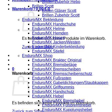
Brillen Zubehör Hebo
Brillen Scott
Warenkorb /
0,00
€
0
Brillen Gläser Scott
Brillen Zubehör Scott
Enduro/MX Bekleidung
Enduro/MX Handschuhe
Enduro/MX Helme
Enduro/MX Hemden
Enduro/MX Hosen
Es befinden sich keine Produkte im Warenkorb.
Enduro/MX Jacken/Westen
Enduro/MX Kinderbekleidung
Zurück zum Shop
Enduro/MX Stiefel
Enduro/MX Shop
Enduro/MX Braktec Original
Enduro/MX Bremsbeläge
0
Enduro/MX Bremsscheiben
Warenkorb
Enduro/MX Bremsscheibenschutz
Enduro/MX Fußrasten
Enduro/MX Gabeldichtungen/Staubkappen
Enduro/MX Griffgummis
Enduro/MX Handschutz
Enduro/MX Hebel
Enduro/MX Bremshebel
Es befinden sich keine Produkte im Warenkorb.
Enduro/MX Fußbremshebel
Enduro/MX Kupplungshebel
Zurück zum Shop