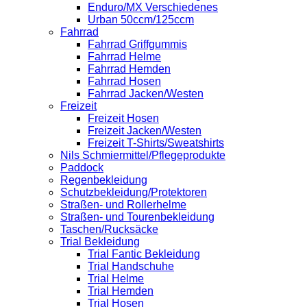
Enduro/MX Verschiedenes
Urban 50ccm/125ccm
Fahrrad
Fahrrad Griffgummis
Fahrrad Helme
Fahrrad Hemden
Fahrrad Hosen
Fahrrad Jacken/Westen
Freizeit
Freizeit Hosen
Freizeit Jacken/Westen
Freizeit T-Shirts/Sweatshirts
Nils Schmiermittel/Pflegeprodukte
Paddock
Regenbekleidung
Schutzbekleidung/Protektoren
Straßen- und Rollerhelme
Straßen- und Tourenbekleidung
Taschen/Rucksäcke
Trial Bekleidung
Trial Fantic Bekleidung
Trial Handschuhe
Trial Helme
Trial Hemden
Trial Hosen