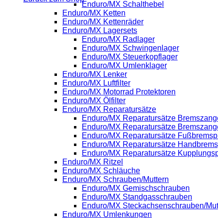
Enduro/MX Schalthebel
Enduro/MX Ketten
Enduro/MX Kettenräder
Enduro/MX Lagersets
Enduro/MX Radlager
Enduro/MX Schwingenlager
Enduro/MX Steuerkopflager
Enduro/MX Umlenklager
Enduro/MX Lenker
Enduro/MX Luftfilter
Enduro/MX Motorrad Protektoren
Enduro/MX Ölfilter
Enduro/MX Reparatursätze
Enduro/MX Reparatursätze Bremszange
Enduro/MX Reparatursätze Bremszang
Enduro/MX Reparatursätze Fußbrems
Enduro/MX Reparatursätze Handbrem
Enduro/MX Reparatursätze Kupplung
Enduro/MX Ritzel
Enduro/MX Schläuche
Enduro/MX Schrauben/Muttern
Enduro/MX Gemischschrauben
Enduro/MX Standgasschrauben
Enduro/MX Steckachsenschrauben/Mut
Enduro/MX Umlenkungen