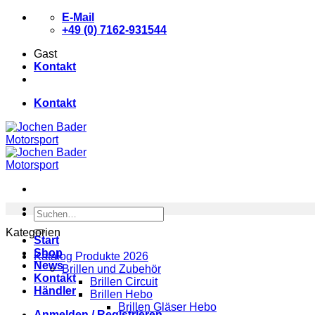
Zum
E-Mail
Inhalt
+49 (0) 7162-931544
springen
Gast
Kontakt
Kontakt
Suchen
nach:
Kategorien
Start
Shop
Katalog Produkte 2026
News
Brillen und Zubehör
Kontakt
Brillen Circuit
Händler
Brillen Hebo
Brillen Gläser Hebo
Anmelden / Registrieren