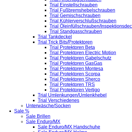
Trial Einstellschrauben
Trial Fußbremshebelschrauben
Trial Gemischschrauben
Trial Kühlerverschlußschrauben
Trial Öleinfüllschrauben/Inspektionsdec
Trial Standgasschrauben
Trial Tankdeckel
Trial Trick Bits/Protektoren
Trial Protektoren Beta
Trial Protektoren Electric Motion
Trial Protektoren Gabelschutz
Trial Protektoren GasGas
Trial Protektoren Montesa
Trial Protektoren Scorpa
Trial Protektoren Sherco
Trial Protektoren TRS
Trial Protektoren Vertigo
Trial Umlenkungen/Umlenkhebel
Trial Verschiedenes
Unterwäsche/Socken
Sale %
Sale Brillen
Sale Enduro/MX
Sale Enduro/MX Handschuhe