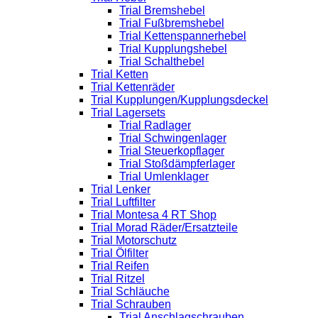
Trial Bremshebel
Trial Fußbremshebel
Trial Kettenspannerhebel
Trial Kupplungshebel
Trial Schalthebel
Trial Ketten
Trial Kettenräder
Trial Kupplungen/Kupplungsdeckel
Trial Lagersets
Trial Radlager
Trial Schwingenlager
Trial Steuerkopflager
Trial Stoßdämpferlager
Trial Umlenklager
Trial Lenker
Trial Luftfilter
Trial Montesa 4 RT Shop
Trial Morad Räder/Ersatzteile
Trial Motorschutz
Trial Ölfilter
Trial Reifen
Trial Ritzel
Trial Schläuche
Trial Schrauben
Trial Anschlagschrauben