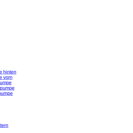
 hinten
e vorn
pumpe
spumpe
spumpe
tern