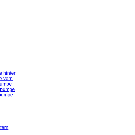
 hinten
e vorn
pumpe
spumpe
spumpe
tern