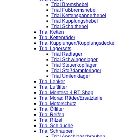
Trial Bremshebel
Trial Fußbremshebel
Trial Kettenspannerhebel
Trial Kupplungshebel
Trial Schalthebel
Trial Ketten
Trial Kettenräder
Trial Kupplungen/Kupplungsdeckel
Trial Lagersets
Trial Radlager
Trial Schwingenlager
Trial Steuerkopflager
Trial Stoßdämpferlager
Trial Umlenklager
Trial Lenker
Trial Luftfilter
Trial Montesa 4 RT Shop
Trial Morad Räder/Ersatzteile
Trial Motorschutz
Trial Ölfilter
Trial Reifen
Trial Ritzel
Trial Schläuche
Trial Schrauben
Trial Anschlagschrauben