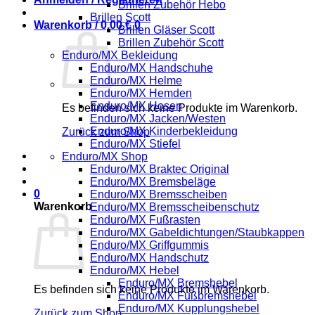
Brillen Zubehör Hebo
Brillen Scott
Warenkorb /
0,00
€
0
Brillen Gläser Scott
Brillen Zubehör Scott
Enduro/MX Bekleidung
Enduro/MX Handschuhe
Enduro/MX Helme
Enduro/MX Hemden
Enduro/MX Hosen
Es befinden sich keine Produkte im Warenkorb.
Enduro/MX Jacken/Westen
Enduro/MX Kinderbekleidung
Zurück zum Shop
Enduro/MX Stiefel
Enduro/MX Shop
Enduro/MX Braktec Original
Enduro/MX Bremsbeläge
0
Enduro/MX Bremsscheiben
Warenkorb
Enduro/MX Bremsscheibenschutz
Enduro/MX Fußrasten
Enduro/MX Gabeldichtungen/Staubkappen
Enduro/MX Griffgummis
Enduro/MX Handschutz
Enduro/MX Hebel
Enduro/MX Bremshebel
Es befinden sich keine Produkte im Warenkorb.
Enduro/MX Fußbremshebel
Enduro/MX Kupplungshebel
Zurück zum Shop