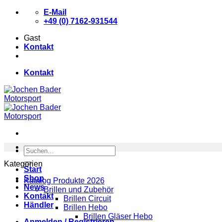
Zum
E-Mail
Inhalt
+49 (0) 7162-931544
springen
Gast
Kontakt
Kontakt
Suchen
nach:
Kategorien
Start
Shop
Katalog Produkte 2026
News
Brillen und Zubehör
Kontakt
Brillen Circuit
Händler
Brillen Hebo
Brillen Gläser Hebo
Anmelden / Registrieren