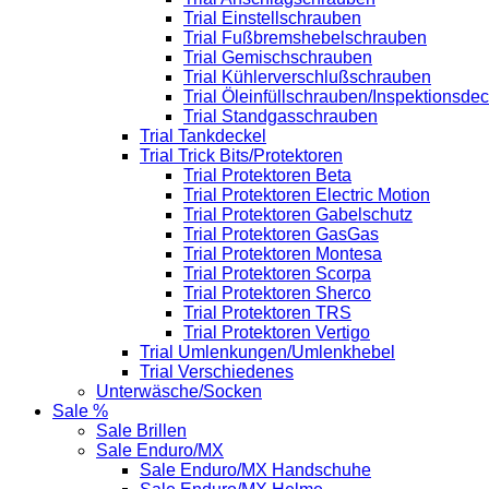
Trial Einstellschrauben
Trial Fußbremshebelschrauben
Trial Gemischschrauben
Trial Kühlerverschlußschrauben
Trial Öleinfüllschrauben/Inspektionsdec
Trial Standgasschrauben
Trial Tankdeckel
Trial Trick Bits/Protektoren
Trial Protektoren Beta
Trial Protektoren Electric Motion
Trial Protektoren Gabelschutz
Trial Protektoren GasGas
Trial Protektoren Montesa
Trial Protektoren Scorpa
Trial Protektoren Sherco
Trial Protektoren TRS
Trial Protektoren Vertigo
Trial Umlenkungen/Umlenkhebel
Trial Verschiedenes
Unterwäsche/Socken
Sale %
Sale Brillen
Sale Enduro/MX
Sale Enduro/MX Handschuhe