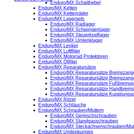
Enduro/MX Schalthebel
Enduro/MX Ketten
Enduro/MX Kettenräder
Enduro/MX Lagersets
Enduro/MX Radlager
Enduro/MX Schwingenlager
Enduro/MX Steuerkopflager
Enduro/MX Umlenklager
Enduro/MX Lenker
Enduro/MX Luftfilter
Enduro/MX Motorrad Protektoren
Enduro/MX Ölfilter
Enduro/MX Reparatursätze
Enduro/MX Reparatursätze Bremszange
Enduro/MX Reparatursätze Bremszang
Enduro/MX Reparatursätze Fußbrems
Enduro/MX Reparatursätze Handbrem
Enduro/MX Reparatursätze Kupplung
Enduro/MX Ritzel
Enduro/MX Schläuche
Enduro/MX Schrauben/Muttern
Enduro/MX Gemischschrauben
Enduro/MX Standgasschrauben
Enduro/MX Steckachsenschrauben/Mut
Enduro/MX Umlenkungen