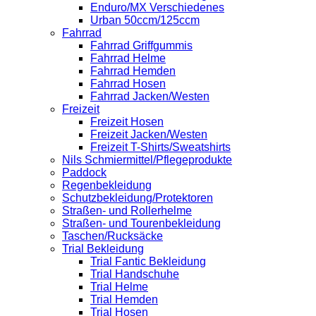
Enduro/MX Verschiedenes
Urban 50ccm/125ccm
Fahrrad
Fahrrad Griffgummis
Fahrrad Helme
Fahrrad Hemden
Fahrrad Hosen
Fahrrad Jacken/Westen
Freizeit
Freizeit Hosen
Freizeit Jacken/Westen
Freizeit T-Shirts/Sweatshirts
Nils Schmiermittel/Pflegeprodukte
Paddock
Regenbekleidung
Schutzbekleidung/Protektoren
Straßen- und Rollerhelme
Straßen- und Tourenbekleidung
Taschen/Rucksäcke
Trial Bekleidung
Trial Fantic Bekleidung
Trial Handschuhe
Trial Helme
Trial Hemden
Trial Hosen