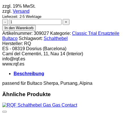
zzgl. 19% MwSt.
zzgl.
Versand
Lieferzeit: 2-5 Werktage
RQF
Schalthebel
In den Warenkorb
links
Artikelnummer:
309027
Kategorie:
Classic Trial Ersatzteile
poliert
Bultaco
Schlagwort:
Schalthebel
Menge
Hersteller:
RQ
ES - 08319 Dosrius (Barcelona)
Camí del Cementiri, 11, Nau 14 (Interior)
info@rqf.es
www.rqf.es
Beschreibung
passend für Bultaco Sherpa, Pursang, Alpina
Ähnliche Produkte