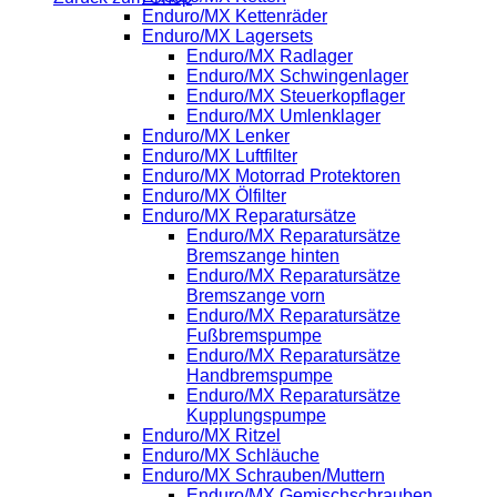
Enduro/MX Kettenräder
Enduro/MX Lagersets
Enduro/MX Radlager
Enduro/MX Schwingenlager
Enduro/MX Steuerkopflager
Enduro/MX Umlenklager
Enduro/MX Lenker
Enduro/MX Luftfilter
Enduro/MX Motorrad Protektoren
Enduro/MX Ölfilter
Enduro/MX Reparatursätze
Enduro/MX Reparatursätze
Bremszange hinten
Enduro/MX Reparatursätze
Bremszange vorn
Enduro/MX Reparatursätze
Fußbremspumpe
Enduro/MX Reparatursätze
Handbremspumpe
Enduro/MX Reparatursätze
Kupplungspumpe
Enduro/MX Ritzel
Enduro/MX Schläuche
Enduro/MX Schrauben/Muttern
Enduro/MX Gemischschrauben