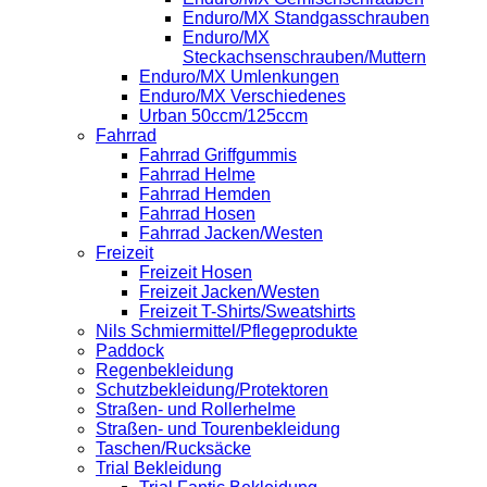
Enduro/MX Standgasschrauben
Enduro/MX
Steckachsenschrauben/Muttern
Enduro/MX Umlenkungen
Enduro/MX Verschiedenes
Urban 50ccm/125ccm
Fahrrad
Fahrrad Griffgummis
Fahrrad Helme
Fahrrad Hemden
Fahrrad Hosen
Fahrrad Jacken/Westen
Freizeit
Freizeit Hosen
Freizeit Jacken/Westen
Freizeit T-Shirts/Sweatshirts
Nils Schmiermittel/Pflegeprodukte
Paddock
Regenbekleidung
Schutzbekleidung/Protektoren
Straßen- und Rollerhelme
Straßen- und Tourenbekleidung
Taschen/Rucksäcke
Trial Bekleidung