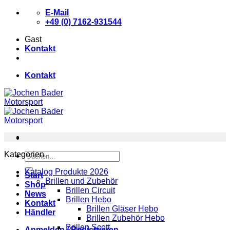
Zum
E-Mail
Inhalt
+49 (0) 7162-931544
springen
Gast
Kontakt
Kontakt
Kategorien
Suchen
nach:
Katalog Produkte 2026
Start
Brillen und Zubehör
Shop
Brillen Circuit
News
Brillen Hebo
Kontakt
Brillen Gläser Hebo
Händler
Brillen Zubehör Hebo
Brillen Scott
Anmelden / Registrieren