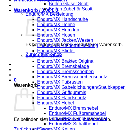
Brillen Gläser Scott
Brillen Zubehör Scott
Warenkorb /
0,00
€
0
Enduro/MX Bekleidung
Enduro/MX Handschuhe
Enduro/MX Helme
Enduro/MX Hemden
Enduro/MX Hosen
Enduro/MX Jacken/Westen
Es befinden sich keine Produkte im Warenkorb.
Enduro/MX Kinderbekleidung
Enduro/MX Stiefel
Zurück zum Shop
Enduro/MX Shop
Enduro/MX Braktec Original
Enduro/MX Bremsbeläge
Enduro/MX Bremsscheiben
Enduro/MX Bremsscheibenschutz
0
Enduro/MX Fußrasten
Warenkorb
Enduro/MX Gabeldichtungen/Staubkappen
Enduro/MX Griffgummis
Enduro/MX Handschutz
Enduro/MX Hebel
Enduro/MX Bremshebel
Enduro/MX Fußbremshebel
Enduro/MX Kupplungshebel
Es befinden sich keine Produkte im Warenkorb.
Enduro/MX Schalthebel
Enduro/MX Ketten
Zurück zum Shop