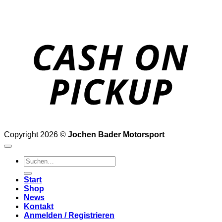
o
P
Copyright 2026 ©
Jochen Bader Motorsport
Suchen
nach:
Start
Shop
News
Kontakt
Anmelden / Registrieren