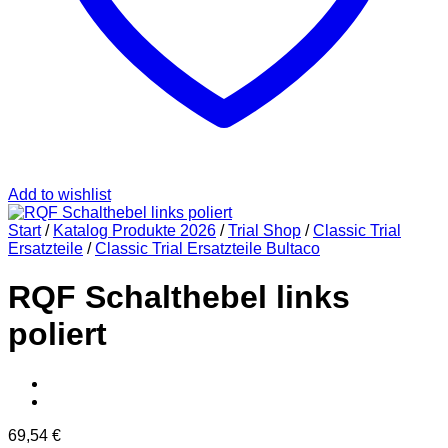
Add to wishlist
Start
/
Katalog Produkte 2026
/
Trial Shop
/
Classic Trial
Ersatzteile
/
Classic Trial Ersatzteile Bultaco
RQF Schalthebel links
poliert
69,54
€