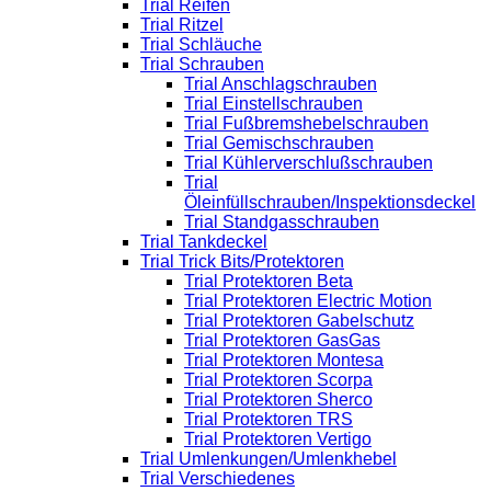
Trial Reifen
Trial Ritzel
Trial Schläuche
Trial Schrauben
Trial Anschlagschrauben
Trial Einstellschrauben
Trial Fußbremshebelschrauben
Trial Gemischschrauben
Trial Kühlerverschlußschrauben
Trial
Öleinfüllschrauben/Inspektionsdeckel
Trial Standgasschrauben
Trial Tankdeckel
Trial Trick Bits/Protektoren
Trial Protektoren Beta
Trial Protektoren Electric Motion
Trial Protektoren Gabelschutz
Trial Protektoren GasGas
Trial Protektoren Montesa
Trial Protektoren Scorpa
Trial Protektoren Sherco
Trial Protektoren TRS
Trial Protektoren Vertigo
Trial Umlenkungen/Umlenkhebel
Trial Verschiedenes