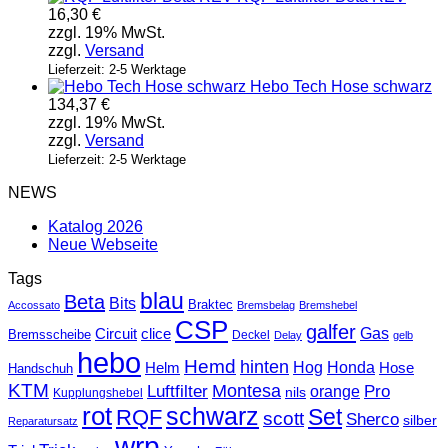
16,30
€
zzgl. 19% MwSt.
zzgl.
Versand
Lieferzeit: 2-5 Werktage
Hebo Tech Hose schwarz
134,37
€
zzgl. 19% MwSt.
zzgl.
Versand
Lieferzeit: 2-5 Werktage
NEWS
Katalog 2026
Neue Webseite
Tags
blau
Beta
Bits
Braktec
Accossato
Bremsbelag
Bremshebel
CSP
galfer
Gas
Circuit
clice
Bremsscheibe
Deckel
Delay
gelb
hebo
Hemd
hinten
Hog
Honda
Helm
Hose
Handschuh
KTM
Montesa
Luftfilter
orange
Pro
nils
Kupplungshebel
rot
schwarz
Set
RQF
scott
Sherco
silber
Reparatursatz
wrp