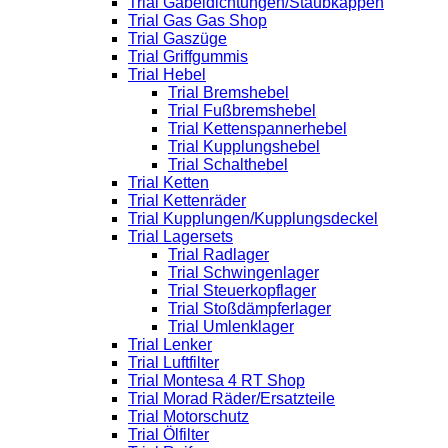
Trial Gabeldichtungen/Staubkappen
Trial Gas Gas Shop
Trial Gaszüge
Trial Griffgummis
Trial Hebel
Trial Bremshebel
Trial Fußbremshebel
Trial Kettenspannerhebel
Trial Kupplungshebel
Trial Schalthebel
Trial Ketten
Trial Kettenräder
Trial Kupplungen/Kupplungsdeckel
Trial Lagersets
Trial Radlager
Trial Schwingenlager
Trial Steuerkopflager
Trial Stoßdämpferlager
Trial Umlenklager
Trial Lenker
Trial Luftfilter
Trial Montesa 4 RT Shop
Trial Morad Räder/Ersatzteile
Trial Motorschutz
Trial Ölfilter