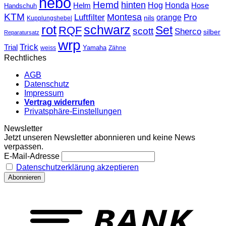
hebo
Hemd
hinten
Hog
Honda
Helm
Hose
Handschuh
KTM
Montesa
Luftfilter
orange
Pro
nils
Kupplungshebel
rot
schwarz
Set
RQF
scott
Sherco
silber
Reparatursatz
wrp
Trick
Trial
weiss
Yamaha
Zähne
Rechtliches
AGB
Datenschutz
Impressum
Vertrag widerrufen
Privatsphäre-Einstellungen
Newsletter
Jetzt unseren Newsletter abonnieren und keine News
verpassen.
E-Mail-Adresse
Datenschutzerklärung akzeptieren
T