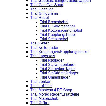
Trial Gabeldichtungen/Staubkappen
Trial Gas Gas Shop
Trial Gaszüge
Trial Griffgummis
Trial Hebel
Trial Bremshebel
Trial Fußbremshebel
Trial Kettenspannerhebel
Trial Kupplungshebel
Trial Schalthebel
Trial Ketten
Trial Kettenräder
Trial Kupplungen/Kupplungsdeckel
Trial Lagersets
Trial Radlager
Trial Schwingenlager
Trial Steuerkopflager
Trial Stoßdämpferlager
Trial Umlenklager
Trial Lenker
Trial Luftfilter
Trial Montesa 4 RT Shop
Trial Morad Räder/Ersatzteile
Trial Motorschutz
Trial Ölfilter