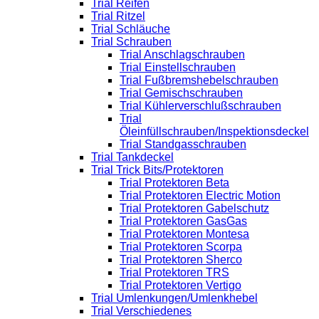
Trial Reifen
Trial Ritzel
Trial Schläuche
Trial Schrauben
Trial Anschlagschrauben
Trial Einstellschrauben
Trial Fußbremshebelschrauben
Trial Gemischschrauben
Trial Kühlerverschlußschrauben
Trial
Öleinfüllschrauben/Inspektionsdeckel
Trial Standgasschrauben
Trial Tankdeckel
Trial Trick Bits/Protektoren
Trial Protektoren Beta
Trial Protektoren Electric Motion
Trial Protektoren Gabelschutz
Trial Protektoren GasGas
Trial Protektoren Montesa
Trial Protektoren Scorpa
Trial Protektoren Sherco
Trial Protektoren TRS
Trial Protektoren Vertigo
Trial Umlenkungen/Umlenkhebel
Trial Verschiedenes