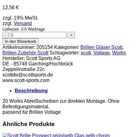
12,56
€
zzgl. 19% MwSt.
zzgl.
Versand
Lieferzeit: 2-5 Werktage
Scott
Works
In den Warenkorb
Abreißscheiben
Artikelnummer:
205154
Kategorien:
Brillen Gläser Scott
,
20
Brillen Zubehör Scott
Schlagwörter:
scott
,
Voltage
,
Works
Refil
Hersteller:
Scott Sports AG
Voltage
DE - 85748 Garching/Hochbrück
Menge
Zeppelinstraße 22c
scottde@scott­sports.de
www.scott-sports.com
Beschreibung
20 Works Abreißscheiben zur direkten Montage. Ohne
Befestigungsmaterial.
passend für Brillen Voltage
Ähnliche Produkte