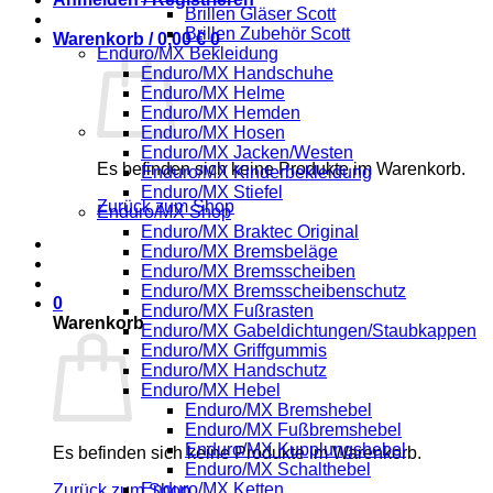
Brillen Gläser Scott
Brillen Zubehör Scott
Warenkorb /
0,00
€
0
Enduro/MX Bekleidung
Enduro/MX Handschuhe
Enduro/MX Helme
Enduro/MX Hemden
Enduro/MX Hosen
Enduro/MX Jacken/Westen
Es befinden sich keine Produkte im Warenkorb.
Enduro/MX Kinderbekleidung
Enduro/MX Stiefel
Zurück zum Shop
Enduro/MX Shop
Enduro/MX Braktec Original
Enduro/MX Bremsbeläge
Enduro/MX Bremsscheiben
Enduro/MX Bremsscheibenschutz
0
Enduro/MX Fußrasten
Warenkorb
Enduro/MX Gabeldichtungen/Staubkappen
Enduro/MX Griffgummis
Enduro/MX Handschutz
Enduro/MX Hebel
Enduro/MX Bremshebel
Enduro/MX Fußbremshebel
Enduro/MX Kupplungshebel
Es befinden sich keine Produkte im Warenkorb.
Enduro/MX Schalthebel
Enduro/MX Ketten
Zurück zum Shop