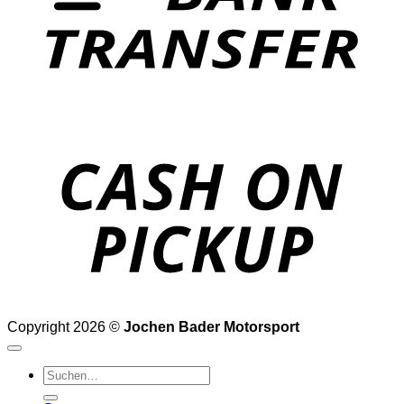
o
P
Copyright 2026 ©
Jochen Bader Motorsport
Suchen
nach: