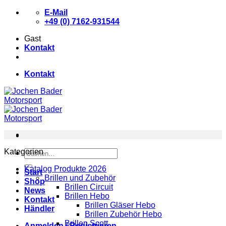
Zum
E-Mail
Inhalt
+49 (0) 7162-931544
springen
Gast
Kontakt
Kontakt
Kategorien
Suchen
nach:
Katalog Produkte 2026
Start
Brillen und Zubehör
Shop
Brillen Circuit
News
Brillen Hebo
Kontakt
Brillen Gläser Hebo
Händler
Brillen Zubehör Hebo
Brillen Scott
Anmelden / Registrieren