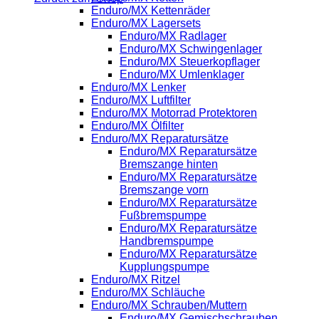
Enduro/MX Kettenräder
Enduro/MX Lagersets
Enduro/MX Radlager
Enduro/MX Schwingenlager
Enduro/MX Steuerkopflager
Enduro/MX Umlenklager
Enduro/MX Lenker
Enduro/MX Luftfilter
Enduro/MX Motorrad Protektoren
Enduro/MX Ölfilter
Enduro/MX Reparatursätze
Enduro/MX Reparatursätze
Bremszange hinten
Enduro/MX Reparatursätze
Bremszange vorn
Enduro/MX Reparatursätze
Fußbremspumpe
Enduro/MX Reparatursätze
Handbremspumpe
Enduro/MX Reparatursätze
Kupplungspumpe
Enduro/MX Ritzel
Enduro/MX Schläuche
Enduro/MX Schrauben/Muttern
Enduro/MX Gemischschrauben