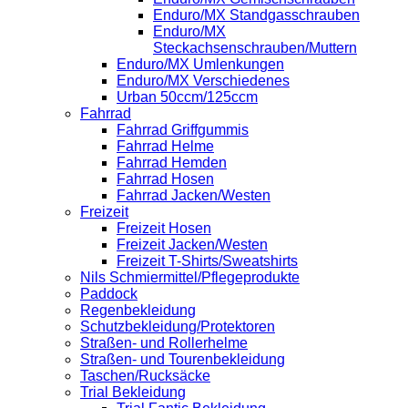
Enduro/MX Standgasschrauben
Enduro/MX
Steckachsenschrauben/Muttern
Enduro/MX Umlenkungen
Enduro/MX Verschiedenes
Urban 50ccm/125ccm
Fahrrad
Fahrrad Griffgummis
Fahrrad Helme
Fahrrad Hemden
Fahrrad Hosen
Fahrrad Jacken/Westen
Freizeit
Freizeit Hosen
Freizeit Jacken/Westen
Freizeit T-Shirts/Sweatshirts
Nils Schmiermittel/Pflegeprodukte
Paddock
Regenbekleidung
Schutzbekleidung/Protektoren
Straßen- und Rollerhelme
Straßen- und Tourenbekleidung
Taschen/Rucksäcke
Trial Bekleidung