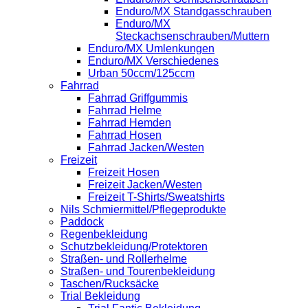
Enduro/MX Standgasschrauben
Enduro/MX
Steckachsenschrauben/Muttern
Enduro/MX Umlenkungen
Enduro/MX Verschiedenes
Urban 50ccm/125ccm
Fahrrad
Fahrrad Griffgummis
Fahrrad Helme
Fahrrad Hemden
Fahrrad Hosen
Fahrrad Jacken/Westen
Freizeit
Freizeit Hosen
Freizeit Jacken/Westen
Freizeit T-Shirts/Sweatshirts
Nils Schmiermittel/Pflegeprodukte
Paddock
Regenbekleidung
Schutzbekleidung/Protektoren
Straßen- und Rollerhelme
Straßen- und Tourenbekleidung
Taschen/Rucksäcke
Trial Bekleidung