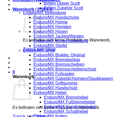
Brillen Gläser Scott
Brillen Zubehör Scott
Warenkorb /
0,00
€
0
Enduro/MX Bekleidung
Enduro/MX Handschuhe
Enduro/MX Helme
Enduro/MX Hemden
Enduro/MX Hosen
Enduro/MX Jacken/Westen
Es befinden sich keine Produkte im Warenkorb.
Enduro/MX Kinderbekleidung
Enduro/MX Stiefel
Zurück zum Shop
Enduro/MX Shop
Enduro/MX Braktec Original
Enduro/MX Bremsbeläge
Enduro/MX Bremsscheiben
Enduro/MX Bremsscheibenschutz
0
Enduro/MX Fußrasten
Warenkorb
Enduro/MX Gabeldichtungen/Staubkappen
Enduro/MX Griffgummis
Enduro/MX Handschutz
Enduro/MX Hebel
Enduro/MX Bremshebel
Enduro/MX Fußbremshebel
Enduro/MX Kupplungshebel
Es befinden sich keine Produkte im Warenkorb.
Enduro/MX Schalthebel
Enduro/MX Ketten
Zurück zum Shop