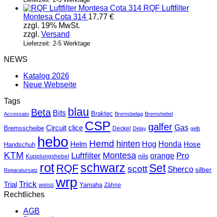
RQF Luftfilter
Montesa Cota 314
17,77
€
zzgl. 19% MwSt.
zzgl.
Versand
Lieferzeit: 2-5 Werktage
NEWS
Katalog 2026
Neue Webseite
Tags
blau
Beta
Bits
Braktec
Accossato
Bremsbelag
Bremshebel
CSP
galfer
Gas
Circuit
clice
Bremsscheibe
Deckel
Delay
gelb
hebo
Hemd
hinten
Hog
Honda
Helm
Hose
Handschuh
KTM
Montesa
Luftfilter
orange
Pro
nils
Kupplungshebel
rot
schwarz
Set
RQF
scott
Sherco
silber
Reparatursatz
wrp
Trick
Trial
weiss
Yamaha
Zähne
Rechtliches
AGB