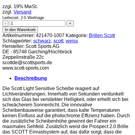
zzgl. 19% MwSt.
zzgl.
Versand
Lieferzeit: 2-5 Werktage
Scott
Brille
In den Warenkorb
Prospect
Artikelnummer:
421470-1007
Kategorie:
Brillen Scott
2.0
Schlagwörter:
schwarz
,
scott
,
weiss
schwarz
Hersteller:
Scott Sports AG
light
DE - 85748 Garching/Hochbrück
sensit.
Zeppelinstraße 22c
Menge
scottde@scott­sports.de
www.scott-sports.com
Beschreibung
Die Scott Light Sensitive Scheibe reagiert auf
Lichtveränderungen. Innerhalb von Sekunden verdunkelt
sich das Glas bei verstärkter Helligkeit, oder erhellt sich bei
schwächerem Sonnenlicht. Die innovative
Scheibenbauweise garantiert, dass kalte Temperaturen
keinen Einfluss auf die photochrome Effizienz haben. Durch
die zusätzliche Scheibenhöhe gewinnt der Fahrer ein
maximales Sehfeld. Zusätzlich weist die Prospect 2.0 Brille
das SCOTT Einrastsystem auf, das dafür sorgt, dass die