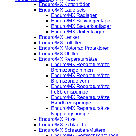
Enduro/MX Kettenräder
Enduro/MX Lagersets
Enduro/MX Radlager
Enduro/MX Schwingenlager
Enduro/MX Steuerkopflager
Enduro/MX Umlenklager
Enduro/MX Lenker
Enduro/MX Luftfilter
Enduro/MX Motorrad Protektoren
Enduro/MX Ölfilter
Enduro/MX Reparatursätze
Enduro/MX Reparatursätze
Bremszange hinten
Enduro/MX Reparatursätze
Bremszange vorn
Enduro/MX Reparatursätze
Fußbremspumpe
Enduro/MX Reparatursätze
Handbremspumpe
Enduro/MX Reparatursätze
Kupplungspumpe
Enduro/MX Ritzel
Enduro/MX Schläuche
Enduro/MX Schrauben/Muttern
Enduro/MX Gemischschrauben