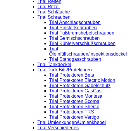
Trial Reifen
Trial Ritzel
Trial Schläuche
Trial Schrauben
Trial Anschlagschrauben
Trial Einstellschrauben
Trial Fußbremshebelschrauben
Trial Gemischschrauben
Trial Kühlerverschlußschrauben
Trial
Öleinfüllschrauben/Inspektionsdeckel
Trial Standgasschrauben
Trial Tankdeckel
Trial Trick Bits/Protektoren
Trial Protektoren Beta
Trial Protektoren Electric Motion
Trial Protektoren Gabelschutz
Trial Protektoren GasGas
Trial Protektoren Montesa
Trial Protektoren Scorpa
Trial Protektoren Sherco
Trial Protektoren TRS
Trial Protektoren Vertigo
Trial Umlenkungen/Umlenkhebel
Trial Verschiedenes