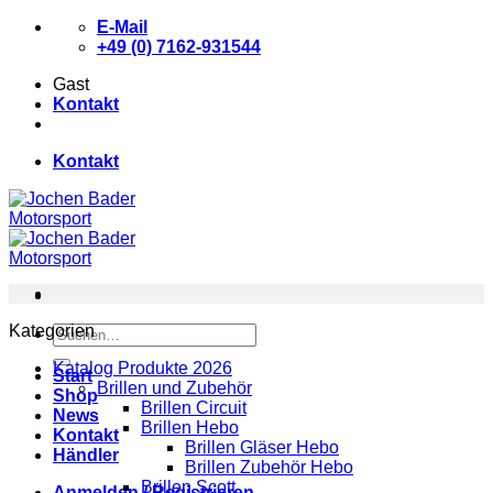
Zum
E-Mail
Inhalt
+49 (0) 7162-931544
springen
Gast
Kontakt
Kontakt
Kategorien
Suchen
nach:
Katalog Produkte 2026
Start
Brillen und Zubehör
Shop
Brillen Circuit
News
Brillen Hebo
Kontakt
Brillen Gläser Hebo
Händler
Brillen Zubehör Hebo
Brillen Scott
Anmelden / Registrieren