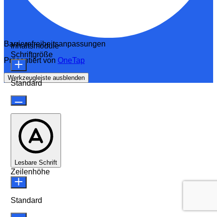
Barrierefreiheitsanpassungen
Inhaltsmodule
Schriftgröße
Präsentiert von
OneTap
Werkzeugleiste ausblenden
Standard
Lesbare Schrift
Zeilenhöhe
Standard