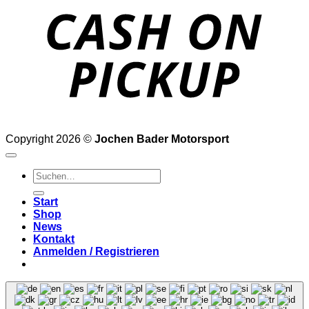
P
Copyright 2026 ©
Jochen Bader Motorsport
Suchen
nach:
Start
Shop
News
Kontakt
Anmelden / Registrieren