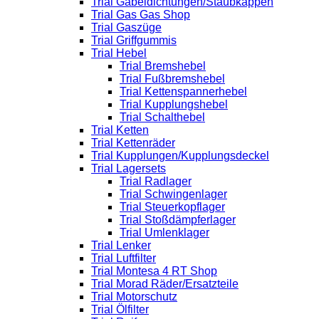
Trial Gabeldichtungen/Staubkappen
Trial Gas Gas Shop
Trial Gaszüge
Trial Griffgummis
Trial Hebel
Trial Bremshebel
Trial Fußbremshebel
Trial Kettenspannerhebel
Trial Kupplungshebel
Trial Schalthebel
Trial Ketten
Trial Kettenräder
Trial Kupplungen/Kupplungsdeckel
Trial Lagersets
Trial Radlager
Trial Schwingenlager
Trial Steuerkopflager
Trial Stoßdämpferlager
Trial Umlenklager
Trial Lenker
Trial Luftfilter
Trial Montesa 4 RT Shop
Trial Morad Räder/Ersatzteile
Trial Motorschutz
Trial Ölfilter