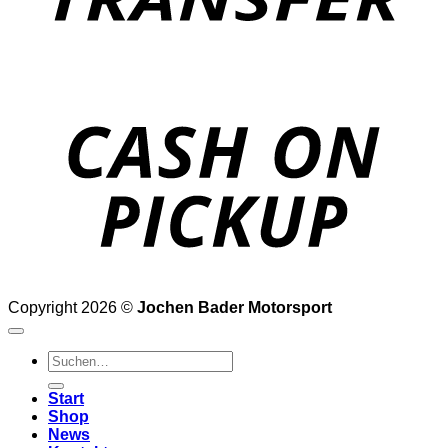
o
P
Copyright 2026 ©
Jochen Bader Motorsport
Suchen
nach:
Start
Shop
News