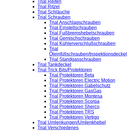
Trial Reifen
Trial Ritzel
Trial Schläuche
Trial Schrauben
Trial Anschlagschrauben
Trial Einstellschrauben
Trial Fußbremshebelschrauben
Trial Gemischschrauben
Trial Kühlerverschlußschrauben
Trial
Öleinfüllschrauben/Inspektionsdeckel
Trial Standgasschrauben
Trial Tankdeckel
Trial Trick Bits/Protektoren
Trial Protektoren Beta
Trial Protektoren Electric Motion
Trial Protektoren Gabelschutz
Trial Protektoren GasGas
Trial Protektoren Montesa
Trial Protektoren Scorpa
Trial Protektoren Sherco
Trial Protektoren TRS
Trial Protektoren Vertigo
Trial Umlenkungen/Umlenkhebel
Trial Verschiedenes