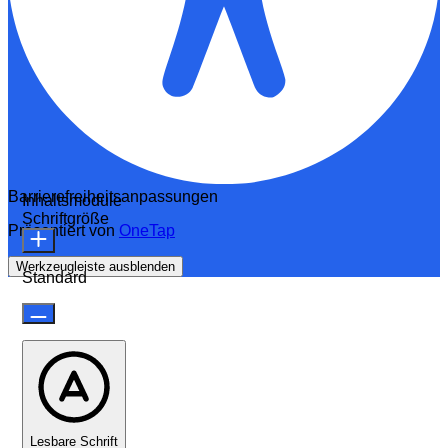
Barrierefreiheitsanpassungen
Inhaltsmodule
Schriftgröße
Präsentiert von
OneTap
Werkzeugleiste ausblenden
Standard
Lesbare Schrift