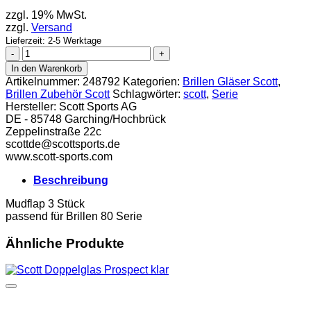
zzgl. 19% MwSt.
zzgl.
Versand
Lieferzeit: 2-5 Werktage
Scott
Mudflap
In den Warenkorb
Rahmen
Artikelnummer:
248792
Kategorien:
Brillen Gläser Scott
,
80er
Brillen Zubehör Scott
Schlagwörter:
scott
,
Serie
Serie
Hersteller:
Scott Sports AG
Menge
DE - 85748 Garching/Hochbrück
Zeppelinstraße 22c
scottde@scott­sports.de
www.scott-sports.com
Beschreibung
Mudflap 3 Stück
passend für Brillen 80 Serie
Ähnliche Produkte