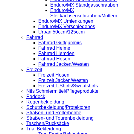
Enduro/MX Standgasschrauben
Enduro/MX
Steckachsenschrauben/Muttern
Enduro/MX Umlenkungen
Enduro/MX Verschiedenes
Urban 50ccm/125ccm
Fahrrad
Fahrrad Griffgummis
Fahrrad Helme
Fahrrad Hemden
Fahrrad Hosen
Fahrrad Jacken/Westen
Freizeit
Freizeit Hosen
Freizeit Jacken/Westen
Freizeit T-Shirts/Sweatshirts
Nils Schmiermittel/Pflegeprodukte
Paddock
Regenbekleidung
Schutzbekleidung/Protektoren
Straßen- und Rollerhelme
Straßen- und Tourenbekleidung
Taschen/Rucksäcke
Trial Bekleidung