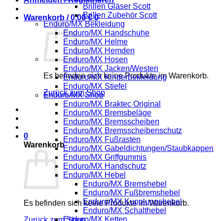
Brillen Gläser Scott
Brillen Zubehör Scott
Warenkorb /
0,00
€
0
Enduro/MX Bekleidung
Enduro/MX Handschuhe
Enduro/MX Helme
Enduro/MX Hemden
Enduro/MX Hosen
Enduro/MX Jacken/Westen
Es befinden sich keine Produkte im Warenkorb.
Enduro/MX Kinderbekleidung
Enduro/MX Stiefel
Zurück zum Shop
Enduro/MX Shop
Enduro/MX Braktec Original
Enduro/MX Bremsbeläge
Enduro/MX Bremsscheiben
Enduro/MX Bremsscheibenschutz
0
Enduro/MX Fußrasten
Warenkorb
Enduro/MX Gabeldichtungen/Staubkappen
Enduro/MX Griffgummis
Enduro/MX Handschutz
Enduro/MX Hebel
Enduro/MX Bremshebel
Enduro/MX Fußbremshebel
Enduro/MX Kupplungshebel
Es befinden sich keine Produkte im Warenkorb.
Enduro/MX Schalthebel
Enduro/MX Ketten
Zurück zum Shop