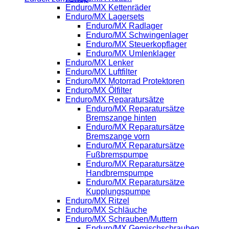
Enduro/MX Kettenräder
Enduro/MX Lagersets
Enduro/MX Radlager
Enduro/MX Schwingenlager
Enduro/MX Steuerkopflager
Enduro/MX Umlenklager
Enduro/MX Lenker
Enduro/MX Luftfilter
Enduro/MX Motorrad Protektoren
Enduro/MX Ölfilter
Enduro/MX Reparatursätze
Enduro/MX Reparatursätze
Bremszange hinten
Enduro/MX Reparatursätze
Bremszange vorn
Enduro/MX Reparatursätze
Fußbremspumpe
Enduro/MX Reparatursätze
Handbremspumpe
Enduro/MX Reparatursätze
Kupplungspumpe
Enduro/MX Ritzel
Enduro/MX Schläuche
Enduro/MX Schrauben/Muttern
Enduro/MX Gemischschrauben