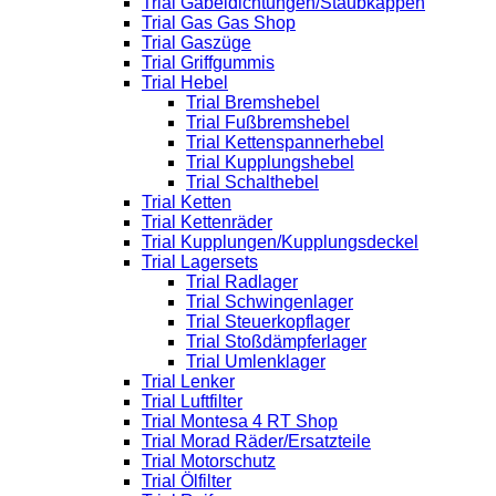
Trial Gabeldichtungen/Staubkappen
Trial Gas Gas Shop
Trial Gaszüge
Trial Griffgummis
Trial Hebel
Trial Bremshebel
Trial Fußbremshebel
Trial Kettenspannerhebel
Trial Kupplungshebel
Trial Schalthebel
Trial Ketten
Trial Kettenräder
Trial Kupplungen/Kupplungsdeckel
Trial Lagersets
Trial Radlager
Trial Schwingenlager
Trial Steuerkopflager
Trial Stoßdämpferlager
Trial Umlenklager
Trial Lenker
Trial Luftfilter
Trial Montesa 4 RT Shop
Trial Morad Räder/Ersatzteile
Trial Motorschutz
Trial Ölfilter