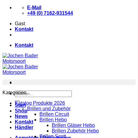
Zum
E-Mail
Inhalt
+49 (0) 7162-931544
springen
Gast
Kontakt
Kontakt
Kategorien
Suchen
nach:
Katalog Produkte 2026
Start
Brillen und Zubehör
Shop
Brillen Circuit
News
Brillen Hebo
Kontakt
Brillen Gläser Hebo
Händler
Brillen Zubehör Hebo
Brillen Scott
Anmelden / Registrieren