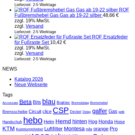
Lieferzeit: 2-5 Werktage
RQF
Fußbremshebel Gas Gas ab 19-22 silber
48,66
€
zzgl. 19% MwSt.
zzgl.
Versand
Lieferzeit: 2-5 Werktage
RQF Ersatzfeder
für Fußraste Set
10,42
€
zzgl. 19% MwSt.
zzgl.
Versand
Lieferzeit: 2-5 Werktage
NEWS
Katalog 2026
Neue Webseite
Tags
blau
Beta
Bits
Braktec
Accossato
Bremsbelag
Bremshebel
CSP
galfer
Gas
Circuit
clice
Bremsscheibe
Deckel
Delay
gelb
hebo
Hemd
hinten
Hog
Honda
Helm
Hose
Handschuh
KTM
Montesa
Luftfilter
orange
Pro
nils
Kupplungshebel