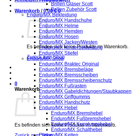
Brillen Gläser Scott
Brillen Zubehör Scott
Warenkorb /
0,00
€
0
Enduro/MX Bekleidung
Enduro/MX Handschuhe
Enduro/MX Helme
Enduro/MX Hemden
Enduro/MX Hosen
Enduro/MX Jacken/Westen
Es befinden sich keine Produkte im Warenkorb.
Enduro/MX Kinderbekleidung
Enduro/MX Stiefel
Zurück zum Shop
Enduro/MX Shop
Enduro/MX Braktec Original
Enduro/MX Bremsbeläge
Enduro/MX Bremsscheiben
Enduro/MX Bremsscheibenschutz
0
Enduro/MX Fußrasten
Warenkorb
Enduro/MX Gabeldichtungen/Staubkappen
Enduro/MX Griffgummis
Enduro/MX Handschutz
Enduro/MX Hebel
Enduro/MX Bremshebel
Enduro/MX Fußbremshebel
Enduro/MX Kupplungshebel
Es befinden sich keine Produkte im Warenkorb.
Enduro/MX Schalthebel
Enduro/MX Ketten
Zurück zum Shop