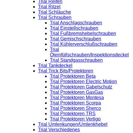
Trial Reifen
Trial Ritzel
Trial Schläuche
Trial Schrauben
Trial Anschlagschrauben
Trial Einstellschrauben
Trial Fußbremshebelschrauben
Trial Gemischschrauben
Trial Kühlerverschlußschrauben
Trial
Öleinfüllschrauben/Inspektionsdeckel
Trial Standgasschrauben
Trial Tankdeckel
Trial Trick Bits/Protektoren
Trial Protektoren Beta
Trial Protektoren Electric Motion
Trial Protektoren Gabelschutz
Trial Protektoren GasGas
Trial Protektoren Montesa
Trial Protektoren Scorpa
Trial Protektoren Sherco
Trial Protektoren TRS
Trial Protektoren Vertigo
Trial Umlenkungen/Umlenkhebel
Trial Verschiedenes