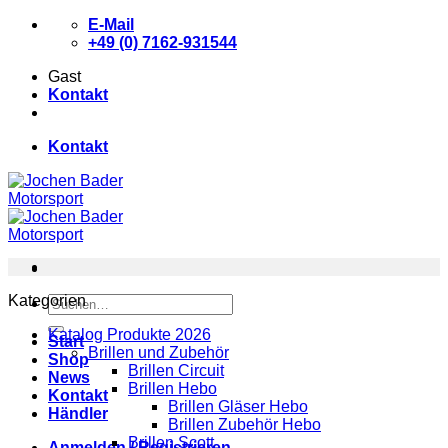
Zum
E-Mail
Inhalt
+49 (0) 7162-931544
springen
Gast
Kontakt
Kontakt
Kategorien
Suchen
nach:
Katalog Produkte 2026
Start
Brillen und Zubehör
Shop
Brillen Circuit
News
Brillen Hebo
Kontakt
Brillen Gläser Hebo
Händler
Brillen Zubehör Hebo
Brillen Scott
Anmelden / Registrieren