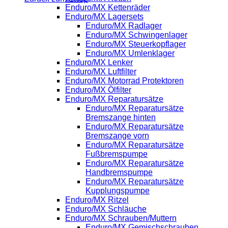
Enduro/MX Kettenräder
Enduro/MX Lagersets
Enduro/MX Radlager
Enduro/MX Schwingenlager
Enduro/MX Steuerkopflager
Enduro/MX Umlenklager
Enduro/MX Lenker
Enduro/MX Luftfilter
Enduro/MX Motorrad Protektoren
Enduro/MX Ölfilter
Enduro/MX Reparatursätze
Enduro/MX Reparatursätze
Bremszange hinten
Enduro/MX Reparatursätze
Bremszange vorn
Enduro/MX Reparatursätze
Fußbremspumpe
Enduro/MX Reparatursätze
Handbremspumpe
Enduro/MX Reparatursätze
Kupplungspumpe
Enduro/MX Ritzel
Enduro/MX Schläuche
Enduro/MX Schrauben/Muttern
Enduro/MX Gemischschrauben