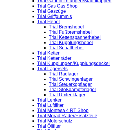
Trial Gabeldichtungen/Staubkappen
Trial Gas Gas Shop
Trial Gaszüge
Trial Griffgummis
Trial Hebel
Trial Bremshebel
Trial Fußbremshebel
Trial Kettenspannerhebel
Trial Kupplungshebel
Trial Schalthebel
Trial Ketten
Trial Kettenräder
Trial Kupplungen/Kupplungsdeckel
Trial Lagersets
Trial Radlager
Trial Schwingenlager
Trial Steuerkopflager
Trial Stoßdämpferlager
Trial Umlenklager
Trial Lenker
Trial Luftfilter
Trial Montesa 4 RT Shop
Trial Morad Räder/Ersatzteile
Trial Motorschutz
Trial Ölfilter