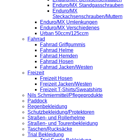
Enduro/MX Standgasschrauben
Enduro/MX
Steckachsenschrauben/Muttern
Enduro/MX Umlenkungen
Enduro/MX Verschiedenes
Urban 50ccm/125ccm
Fahrrad
Fahrrad Griffgummis
Fahrrad Helme
Fahrrad Hemden
Fahrrad Hosen
Fahrrad Jacken/Westen
Freizeit
Freizeit Hosen
Freizeit Jacken/Westen
Freizeit T-Shirts/Sweatshirts
Nils Schmiermittel/Pflegeprodukte
Paddock
Regenbekleidung
Schutzbekleidung/Protektoren
Straßen- und Rollerhelme
Straßen- und Tourenbekleidung
Taschen/Rucksäcke
Trial Bekleidung