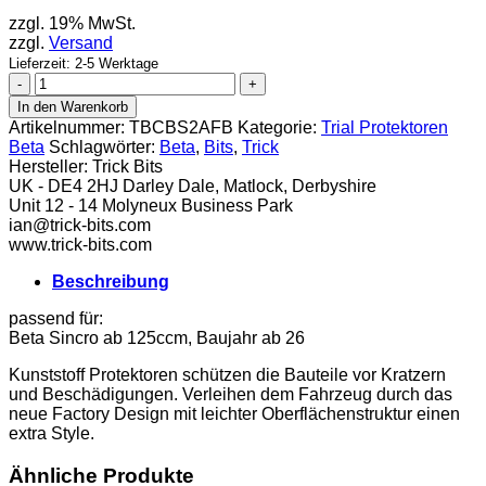
zzgl. 19% MwSt.
zzgl.
Versand
Lieferzeit: 2-5 Werktage
Trick
Bits
In den Warenkorb
Krümmerschutz
Artikelnummer:
TBCBS2AFB
Kategorie:
Trial Protektoren
Beta
Beta
Schlagwörter:
Beta
,
Bits
,
Trick
Sincro
Hersteller:
Trick Bits
ab
UK - DE4 2HJ Darley Dale, Matlock, Derbyshire
26
Unit 12 - 14 Molyneux Business Park
Menge
ian@trick-bits.com
www.trick-bits.com
Beschreibung
passend für:
Beta Sincro ab 125ccm, Baujahr ab 26
Kunststoff Protektoren schützen die Bauteile vor Kratzern
und Beschädigungen. Verleihen dem Fahrzeug durch das
neue Factory Design mit leichter Oberflächenstruktur einen
extra Style.
Ähnliche Produkte