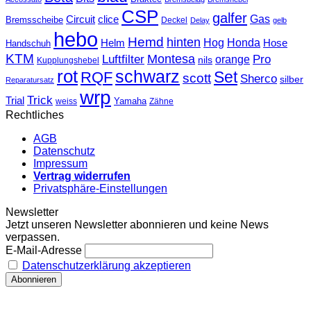
CSP
galfer
Gas
Circuit
clice
Bremsscheibe
Deckel
Delay
gelb
hebo
Hemd
hinten
Hog
Honda
Helm
Hose
Handschuh
KTM
Montesa
Luftfilter
orange
Pro
nils
Kupplungshebel
rot
schwarz
Set
RQF
scott
Sherco
silber
Reparatursatz
wrp
Trick
Trial
weiss
Yamaha
Zähne
Rechtliches
AGB
Datenschutz
Impressum
Vertrag widerrufen
Privatsphäre-Einstellungen
Newsletter
Jetzt unseren Newsletter abonnieren und keine News
verpassen.
E-Mail-Adresse
Datenschutzerklärung akzeptieren
T