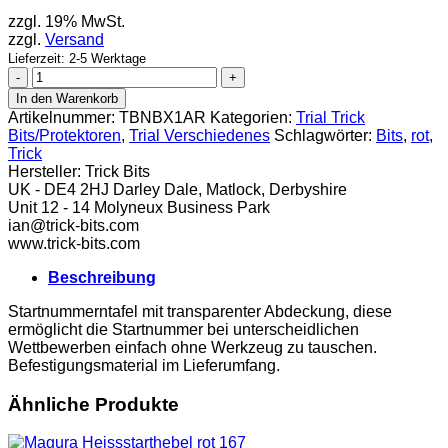
zzgl. 19% MwSt.
zzgl.
Versand
Lieferzeit: 2-5 Werktage
Trick
Bits
In den Warenkorb
Startnummern
Artikelnummer:
TBNBX1AR
Kategorien:
Trial Trick
Tafel
Bits/Protektoren
,
Trial Verschiedenes
Schlagwörter:
Bits
,
rot
,
rot
Trick
Menge
Hersteller:
Trick Bits
UK - DE4 2HJ Darley Dale, Matlock, Derbyshire
Unit 12 - 14 Molyneux Business Park
ian@trick-bits.com
www.trick-bits.com
Beschreibung
Startnummerntafel mit transparenter Abdeckung, diese
ermöglicht die Startnummer bei unterscheidlichen
Wettbewerben einfach ohne Werkzeug zu tauschen.
Befestigungsmaterial im Lieferumfang.
Ähnliche Produkte