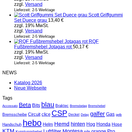
zzgl.
Versand
Lieferzeit: 2-5 Werktage
Scott Griffgummi
Set Duece grau
13,40
€
zzgl. 19% MwSt.
zzgl.
Versand
Lieferzeit: 2-5 Werktage
RQF
Fußbremshebel Jotagas rot
50,17
€
zzgl. 19% MwSt.
zzgl.
Versand
Lieferzeit: 2-5 Werktage
NEWS
Katalog 2026
Neue Webseite
Tags
blau
Beta
Bits
Braktec
Accossato
Bremsbelag
Bremshebel
CSP
galfer
Gas
Circuit
clice
Bremsscheibe
Deckel
Delay
gelb
hebo
Hemd
hinten
Hog
Honda
Helm
Hose
Handschuh
KTM
Montesa
Luftfilter
orange
Pro
nils
Kupplungshebel