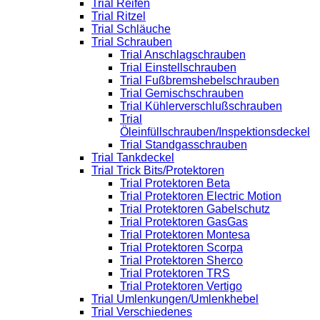
Trial Reifen
Trial Ritzel
Trial Schläuche
Trial Schrauben
Trial Anschlagschrauben
Trial Einstellschrauben
Trial Fußbremshebelschrauben
Trial Gemischschrauben
Trial Kühlerverschlußschrauben
Trial
Öleinfüllschrauben/Inspektionsdeckel
Trial Standgasschrauben
Trial Tankdeckel
Trial Trick Bits/Protektoren
Trial Protektoren Beta
Trial Protektoren Electric Motion
Trial Protektoren Gabelschutz
Trial Protektoren GasGas
Trial Protektoren Montesa
Trial Protektoren Scorpa
Trial Protektoren Sherco
Trial Protektoren TRS
Trial Protektoren Vertigo
Trial Umlenkungen/Umlenkhebel
Trial Verschiedenes