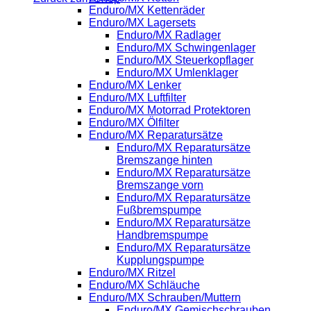
Enduro/MX Kettenräder
Enduro/MX Lagersets
Enduro/MX Radlager
Enduro/MX Schwingenlager
Enduro/MX Steuerkopflager
Enduro/MX Umlenklager
Enduro/MX Lenker
Enduro/MX Luftfilter
Enduro/MX Motorrad Protektoren
Enduro/MX Ölfilter
Enduro/MX Reparatursätze
Enduro/MX Reparatursätze
Bremszange hinten
Enduro/MX Reparatursätze
Bremszange vorn
Enduro/MX Reparatursätze
Fußbremspumpe
Enduro/MX Reparatursätze
Handbremspumpe
Enduro/MX Reparatursätze
Kupplungspumpe
Enduro/MX Ritzel
Enduro/MX Schläuche
Enduro/MX Schrauben/Muttern
Enduro/MX Gemischschrauben