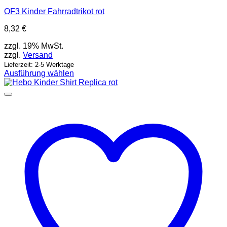
OF3 Kinder Fahrradtrikot rot
8,32
€
zzgl. 19% MwSt.
zzgl.
Versand
Lieferzeit: 2-5 Werktage
Ausführung wählen
Dieses
Produkt
weist
mehrere
Varianten
auf.
Die
Optionen
können
auf
der
Produktseite
gewählt
werden