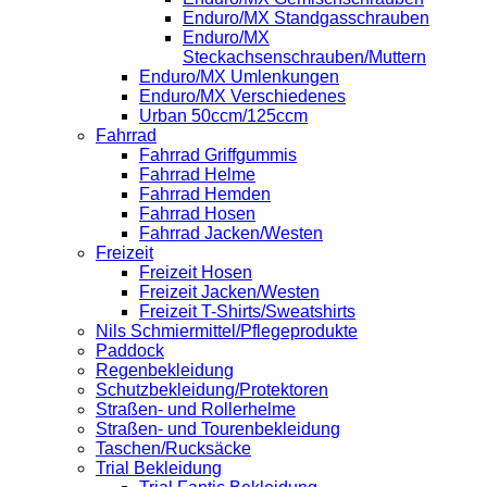
Enduro/MX Standgasschrauben
Enduro/MX
Steckachsenschrauben/Muttern
Enduro/MX Umlenkungen
Enduro/MX Verschiedenes
Urban 50ccm/125ccm
Fahrrad
Fahrrad Griffgummis
Fahrrad Helme
Fahrrad Hemden
Fahrrad Hosen
Fahrrad Jacken/Westen
Freizeit
Freizeit Hosen
Freizeit Jacken/Westen
Freizeit T-Shirts/Sweatshirts
Nils Schmiermittel/Pflegeprodukte
Paddock
Regenbekleidung
Schutzbekleidung/Protektoren
Straßen- und Rollerhelme
Straßen- und Tourenbekleidung
Taschen/Rucksäcke
Trial Bekleidung