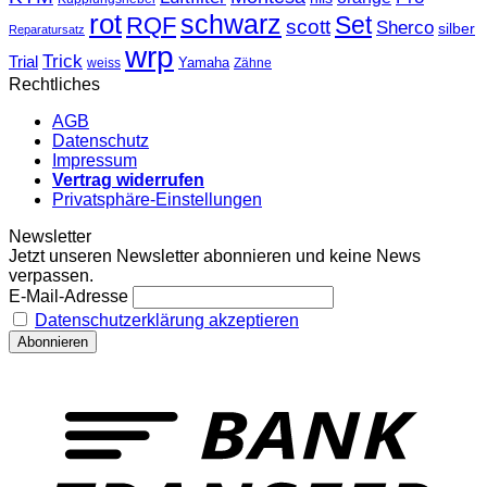
rot
schwarz
Set
RQF
scott
Sherco
silber
Reparatursatz
wrp
Trick
Trial
weiss
Yamaha
Zähne
Rechtliches
AGB
Datenschutz
Impressum
Vertrag widerrufen
Privatsphäre-Einstellungen
Newsletter
Jetzt unseren Newsletter abonnieren und keine News
verpassen.
E-Mail-Adresse
Datenschutzerklärung akzeptieren
T