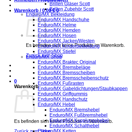
Brillen Gläser Scott
Brillen Zubehör Scott
Warenkorb /
0,00
€
0
Enduro/MX Bekleidung
Enduro/MX Handschuhe
Enduro/MX Helme
Enduro/MX Hemden
Enduro/MX Hosen
Enduro/MX Jacken/Westen
Es befinden sich keine Produkte im Warenkorb.
Enduro/MX Kinderbekleidung
Enduro/MX Stiefel
Zurück zum Shop
Enduro/MX Shop
Enduro/MX Braktec Original
Enduro/MX Bremsbeläge
Enduro/MX Bremsscheiben
Enduro/MX Bremsscheibenschutz
0
Enduro/MX Fußrasten
Warenkorb
Enduro/MX Gabeldichtungen/Staubkappen
Enduro/MX Griffgummis
Enduro/MX Handschutz
Enduro/MX Hebel
Enduro/MX Bremshebel
Enduro/MX Fußbremshebel
Enduro/MX Kupplungshebel
Es befinden sich keine Produkte im Warenkorb.
Enduro/MX Schalthebel
Enduro/MX Ketten
Zurück zum Shop