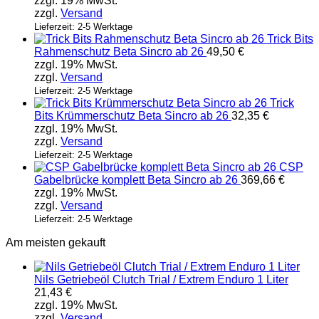
zzgl. 19% MwSt.
Varianten
zzgl.
Versand
auf.
Die
Lieferzeit: 2-5 Werktage
Trick Bits
Optionen
Rahmenschutz Beta Sincro ab 26
49,50
€
können
zzgl. 19% MwSt.
auf
zzgl.
Versand
der
Produktseite
Lieferzeit: 2-5 Werktage
Trick
gewählt
Bits Krümmerschutz Beta Sincro ab 26
32,35
€
werden
zzgl. 19% MwSt.
zzgl.
Versand
Lieferzeit: 2-5 Werktage
CSP
Gabelbrücke komplett Beta Sincro ab 26
369,66
€
zzgl. 19% MwSt.
zzgl.
Versand
Lieferzeit: 2-5 Werktage
Am meisten gekauft
Nils Getriebeöl Clutch Trial / Extrem Enduro 1 Liter
21,43
€
zzgl. 19% MwSt.
zzgl.
Versand