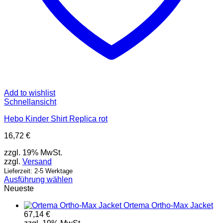
Add to wishlist
Schnellansicht
Hebo Kinder Shirt Replica rot
16,72
€
zzgl. 19% MwSt.
zzgl.
Versand
Lieferzeit: 2-5 Werktage
Ausführung wählen
Dieses
Neueste
Produkt
Ortema Ortho-Max Jacket
weist
67,14
€
mehrere