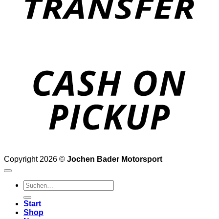
o
P
Copyright 2026 ©
Jochen Bader Motorsport
Suchen
nach:
Start
Shop