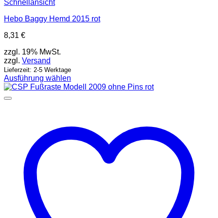
Schnellansicht
Hebo Baggy Hemd 2015 rot
8,31
€
zzgl. 19% MwSt.
zzgl.
Versand
Lieferzeit: 2-5 Werktage
Ausführung wählen
Dieses
Produkt
weist
mehrere
Varianten
auf.
Die
Optionen
können
auf
der
Produktseite
gewählt
werden