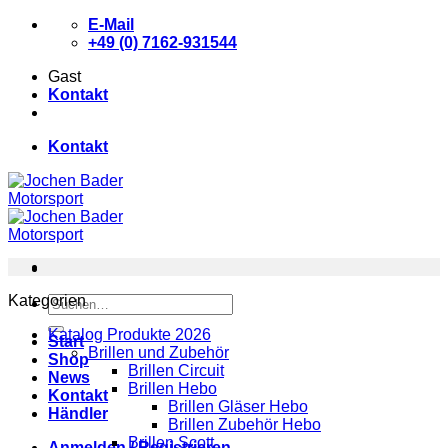
Zum
E-Mail
Inhalt
+49 (0) 7162-931544
springen
Gast
Kontakt
Kontakt
Kategorien
Suchen
nach:
Katalog Produkte 2026
Start
Brillen und Zubehör
Shop
Brillen Circuit
News
Brillen Hebo
Kontakt
Brillen Gläser Hebo
Händler
Brillen Zubehör Hebo
Brillen Scott
Anmelden / Registrieren