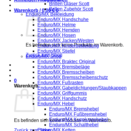
Brillen Gläser Scott
Brillen Zubehör Scott
Warenkorb /
0,00
€
0
Enduro/MX Bekleidung
Enduro/MX Handschuhe
Enduro/MX Helme
Enduro/MX Hemden
Enduro/MX Hosen
Enduro/MX Jacken/Westen
Es befinden sich keine Produkte im Warenkorb.
Enduro/MX Kinderbekleidung
Enduro/MX Stiefel
Zurück zum Shop
Enduro/MX Shop
Enduro/MX Braktec Original
Enduro/MX Bremsbeläge
Enduro/MX Bremsscheiben
Enduro/MX Bremsscheibenschutz
0
Enduro/MX Fußrasten
Warenkorb
Enduro/MX Gabeldichtungen/Staubkappen
Enduro/MX Griffgummis
Enduro/MX Handschutz
Enduro/MX Hebel
Enduro/MX Bremshebel
Enduro/MX Fußbremshebel
Enduro/MX Kupplungshebel
Es befinden sich keine Produkte im Warenkorb.
Enduro/MX Schalthebel
Enduro/MX Ketten
Zurück zum Shop