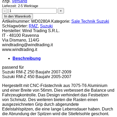
zzgl.
Versand
Lieferzeit: 2-5 Werktage
WRP
Alufußraster
In den Warenkorb
Suzuki
Artikelnummer:
WD0280A
Kategorie:
Sale Technik Suzuki
RMZ
Schlagwörter:
RMZ
,
Suzuki
250
Hersteller:
Wind Trading S.R.L.
ab
IT - 48100 Ravenna
07
Via Dismano, 114/G
450
windtrading@windtrading.it
05-
www.windtrading.it
07
Menge
Beschreibung
passend für
Suzuki RM-Z 250 Baujahr 2007-2009
Suzuki RM-Z 450 Baujahr 2005-2007
Hergestellt mit CNC-Frästechnik aus 7075-T6 Aluminium
und einer Breite von 56mm. Dies verbessert die Balance und
Fahrzeugkontrolle. Das Design verhindert das Festsetzen
von Schmutz. Des weiteren bieten die Rasten einen
ausgezeichneten Grip durch abgerundete
Edelstahlspitzen, die eine lange Lebensdauer haben. Durch
die Abrundung der Spitzen wird die Stiefelsohle geschont.