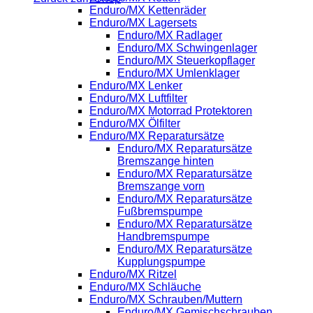
Enduro/MX Kettenräder
Enduro/MX Lagersets
Enduro/MX Radlager
Enduro/MX Schwingenlager
Enduro/MX Steuerkopflager
Enduro/MX Umlenklager
Enduro/MX Lenker
Enduro/MX Luftfilter
Enduro/MX Motorrad Protektoren
Enduro/MX Ölfilter
Enduro/MX Reparatursätze
Enduro/MX Reparatursätze
Bremszange hinten
Enduro/MX Reparatursätze
Bremszange vorn
Enduro/MX Reparatursätze
Fußbremspumpe
Enduro/MX Reparatursätze
Handbremspumpe
Enduro/MX Reparatursätze
Kupplungspumpe
Enduro/MX Ritzel
Enduro/MX Schläuche
Enduro/MX Schrauben/Muttern
Enduro/MX Gemischschrauben