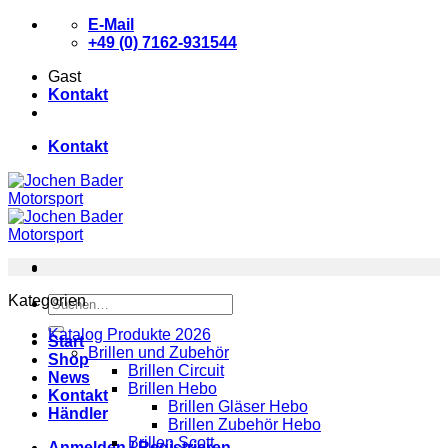
Zum
E-Mail
Inhalt
+49 (0) 7162-931544
springen
Gast
Kontakt
Kontakt
Kategorien
Suchen
nach:
Katalog Produkte 2026
Start
Brillen und Zubehör
Shop
Brillen Circuit
News
Brillen Hebo
Kontakt
Brillen Gläser Hebo
Händler
Brillen Zubehör Hebo
Brillen Scott
Anmelden / Registrieren