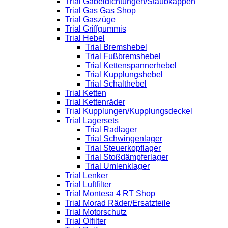
Trial Gabeldichtungen/Staubkappen
Trial Gas Gas Shop
Trial Gaszüge
Trial Griffgummis
Trial Hebel
Trial Bremshebel
Trial Fußbremshebel
Trial Kettenspannerhebel
Trial Kupplungshebel
Trial Schalthebel
Trial Ketten
Trial Kettenräder
Trial Kupplungen/Kupplungsdeckel
Trial Lagersets
Trial Radlager
Trial Schwingenlager
Trial Steuerkopflager
Trial Stoßdämpferlager
Trial Umlenklager
Trial Lenker
Trial Luftfilter
Trial Montesa 4 RT Shop
Trial Morad Räder/Ersatzteile
Trial Motorschutz
Trial Ölfilter