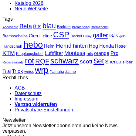
Katalog 2026
Neue Webseite
Tags
blau
Beta
Bits
Braktec
Accossato
Bremsbelag
Bremshebel
CSP
galfer
Gas
Circuit
clice
Bremsscheibe
Deckel
Delay
gelb
hebo
Hemd
hinten
Hog
Honda
Helm
Hose
Handschuh
KTM
Montesa
Luftfilter
orange
Pro
nils
Kupplungshebel
rot
schwarz
Set
RQF
scott
Sherco
silber
Reparatursatz
wrp
Trick
Trial
weiss
Yamaha
Zähne
Rechtliches
AGB
Datenschutz
Impressum
Vertrag widerrufen
Privatsphäre-Einstellungen
Newsletter
Jetzt unseren Newsletter abonnieren und keine News
verpassen.