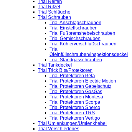
Trial Reifen
Trial Ritzel
Trial Schläuche
Trial Schrauben
Trial Anschlagschrauben
Trial Einstellschrauben
Trial Fußbremshebelschrauben
Trial Gemischschrauben
Trial Kühlerverschlußschrauben
Trial
Öleinfüllschrauben/Inspektionsdeckel
Trial Standgasschrauben
Trial Tankdeckel
Trial Trick Bits/Protektoren
Trial Protektoren Beta
Trial Protektoren Electric Motion
Trial Protektoren Gabelschutz
Trial Protektoren GasGas
Trial Protektoren Montesa
Trial Protektoren Scorpa
Trial Protektoren Sherco
Trial Protektoren TRS
Trial Protektoren Vertigo
Trial Umlenkungen/Umlenkhebel
Trial Verschiedenes