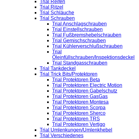
Trial Reifen
Trial Ritzel
Trial Schläuche
Trial Schrauben
Trial Anschlagschrauben
Trial Einstellschrauben
Trial Fußbremshebelschrauben
Trial Gemischschrauben
Trial Kühlerverschlußschrauben
Trial
Öleinfüllschrauben/Inspektionsdeckel
Trial Standgasschrauben
Trial Tankdeckel
Trial Trick Bits/Protektoren
Trial Protektoren Beta
Trial Protektoren Electric Motion
Trial Protektoren Gabelschutz
Trial Protektoren GasGas
Trial Protektoren Montesa
Trial Protektoren Scorpa
Trial Protektoren Sherco
Trial Protektoren TRS
Trial Protektoren Vertigo
Trial Umlenkungen/Umlenkhebel
Trial Verschiedenes