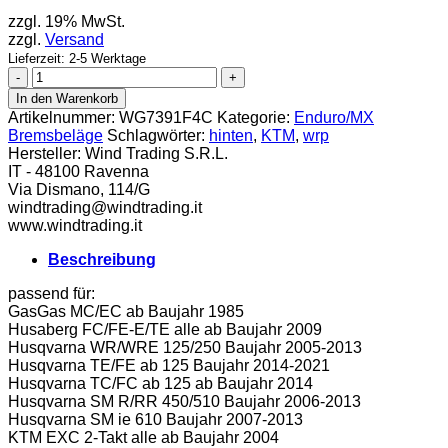
zzgl. 19% MwSt.
zzgl.
Versand
Lieferzeit: 2-5 Werktage
WRP
Ceramic
In den Warenkorb
Bremsbelag
Artikelnummer:
WG7391F4C
Kategorie:
Enduro/MX
KTM
Bremsbeläge
Schlagwörter:
hinten
,
KTM
,
wrp
hinten
Hersteller:
Wind Trading S.R.L.
Menge
IT - 48100 Ravenna
Via Dismano, 114/G
windtrading@windtrading.it
www.windtrading.it
Beschreibung
passend für:
GasGas MC/EC ab Baujahr 1985
Husaberg FC/FE-E/TE alle ab Baujahr 2009
Husqvarna WR/WRE 125/250 Baujahr 2005-2013
Husqvarna TE/FE ab 125 Baujahr 2014-2021
Husqvarna TC/FC ab 125 ab Baujahr 2014
Husqvarna SM R/RR 450/510 Baujahr 2006-2013
Husqvarna SM ie 610 Baujahr 2007-2013
KTM EXC 2-Takt alle ab Baujahr 2004