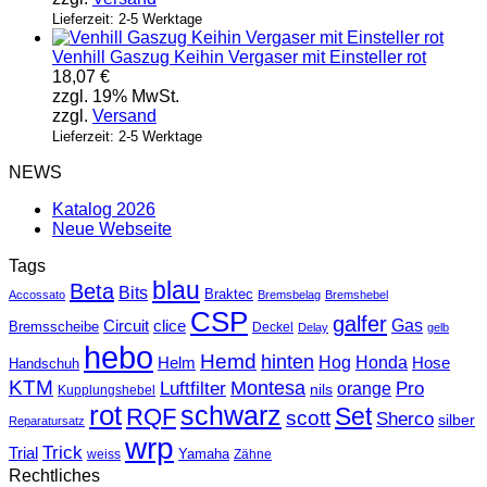
Lieferzeit: 2-5 Werktage
Venhill Gaszug Keihin Vergaser mit Einsteller rot
18,07
€
zzgl. 19% MwSt.
zzgl.
Versand
Lieferzeit: 2-5 Werktage
NEWS
Katalog 2026
Neue Webseite
Tags
blau
Beta
Bits
Braktec
Accossato
Bremsbelag
Bremshebel
CSP
galfer
Gas
Circuit
clice
Bremsscheibe
Deckel
Delay
gelb
hebo
Hemd
hinten
Hog
Honda
Helm
Hose
Handschuh
KTM
Montesa
Luftfilter
orange
Pro
nils
Kupplungshebel
rot
schwarz
Set
RQF
scott
Sherco
silber
Reparatursatz
wrp
Trick
Trial
weiss
Yamaha
Zähne
Rechtliches