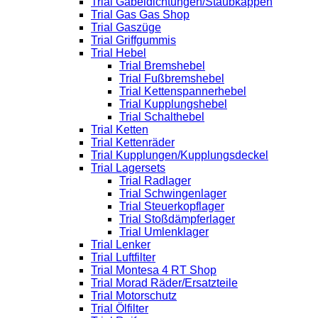
Trial Gabeldichtungen/Staubkappen
Trial Gas Gas Shop
Trial Gaszüge
Trial Griffgummis
Trial Hebel
Trial Bremshebel
Trial Fußbremshebel
Trial Kettenspannerhebel
Trial Kupplungshebel
Trial Schalthebel
Trial Ketten
Trial Kettenräder
Trial Kupplungen/Kupplungsdeckel
Trial Lagersets
Trial Radlager
Trial Schwingenlager
Trial Steuerkopflager
Trial Stoßdämpferlager
Trial Umlenklager
Trial Lenker
Trial Luftfilter
Trial Montesa 4 RT Shop
Trial Morad Räder/Ersatzteile
Trial Motorschutz
Trial Ölfilter