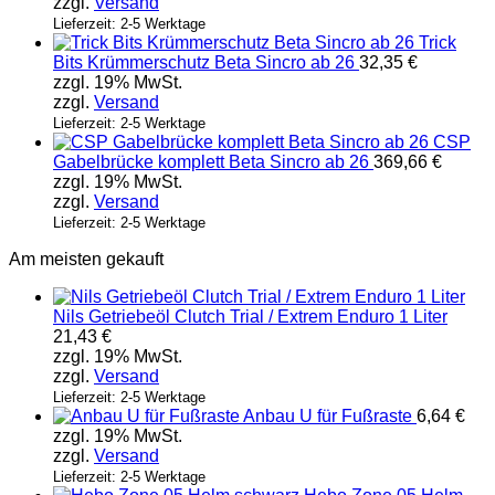
zzgl.
Versand
der
Produktseite
Lieferzeit: 2-5 Werktage
Trick
gewählt
Bits Krümmerschutz Beta Sincro ab 26
32,35
€
werden
zzgl. 19% MwSt.
zzgl.
Versand
Lieferzeit: 2-5 Werktage
CSP
Gabelbrücke komplett Beta Sincro ab 26
369,66
€
zzgl. 19% MwSt.
zzgl.
Versand
Lieferzeit: 2-5 Werktage
Am meisten gekauft
Nils Getriebeöl Clutch Trial / Extrem Enduro 1 Liter
21,43
€
zzgl. 19% MwSt.
zzgl.
Versand
Lieferzeit: 2-5 Werktage
Anbau U für Fußraste
6,64
€
zzgl. 19% MwSt.
zzgl.
Versand
Lieferzeit: 2-5 Werktage