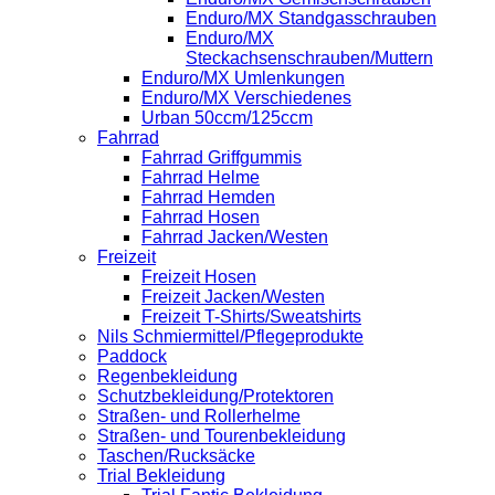
Enduro/MX Standgasschrauben
Enduro/MX
Steckachsenschrauben/Muttern
Enduro/MX Umlenkungen
Enduro/MX Verschiedenes
Urban 50ccm/125ccm
Fahrrad
Fahrrad Griffgummis
Fahrrad Helme
Fahrrad Hemden
Fahrrad Hosen
Fahrrad Jacken/Westen
Freizeit
Freizeit Hosen
Freizeit Jacken/Westen
Freizeit T-Shirts/Sweatshirts
Nils Schmiermittel/Pflegeprodukte
Paddock
Regenbekleidung
Schutzbekleidung/Protektoren
Straßen- und Rollerhelme
Straßen- und Tourenbekleidung
Taschen/Rucksäcke
Trial Bekleidung