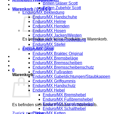
Brillen Gläser Scott
Brillen Zubehör Scott
Warenkorb /
0,00
€
0
Enduro/MX Bekleidung
Enduro/MX Handschuhe
Enduro/MX Helme
Enduro/MX Hemden
Enduro/MX Hosen
Enduro/MX Jacken/Westen
Es befinden sich keine Produkte im Warenkorb.
Enduro/MX Kinderbekleidung
Enduro/MX Stiefel
Zurück zum Shop
Enduro/MX Shop
Enduro/MX Braktec Original
Enduro/MX Bremsbeläge
Enduro/MX Bremsscheiben
Enduro/MX Bremsscheibenschutz
0
Enduro/MX Fußrasten
Warenkorb
Enduro/MX Gabeldichtungen/Staubkappen
Enduro/MX Griffgummis
Enduro/MX Handschutz
Enduro/MX Hebel
Enduro/MX Bremshebel
Enduro/MX Fußbremshebel
Enduro/MX Kupplungshebel
Es befinden sich keine Produkte im Warenkorb.
Enduro/MX Schalthebel
Enduro/MX Ketten
Zurück zum Shop