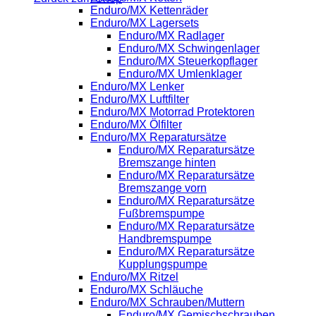
Enduro/MX Kettenräder
Enduro/MX Lagersets
Enduro/MX Radlager
Enduro/MX Schwingenlager
Enduro/MX Steuerkopflager
Enduro/MX Umlenklager
Enduro/MX Lenker
Enduro/MX Luftfilter
Enduro/MX Motorrad Protektoren
Enduro/MX Ölfilter
Enduro/MX Reparatursätze
Enduro/MX Reparatursätze
Bremszange hinten
Enduro/MX Reparatursätze
Bremszange vorn
Enduro/MX Reparatursätze
Fußbremspumpe
Enduro/MX Reparatursätze
Handbremspumpe
Enduro/MX Reparatursätze
Kupplungspumpe
Enduro/MX Ritzel
Enduro/MX Schläuche
Enduro/MX Schrauben/Muttern
Enduro/MX Gemischschrauben