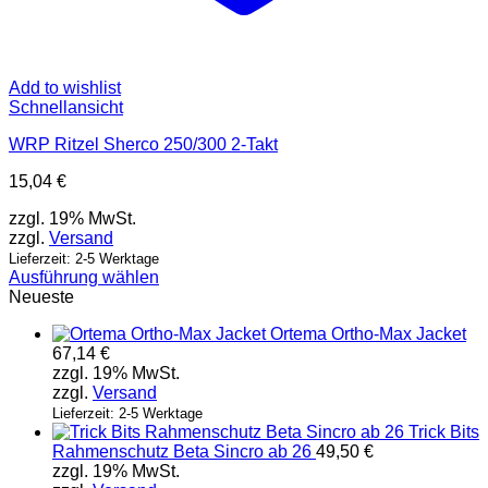
Add to wishlist
Schnellansicht
WRP Ritzel Sherco 250/300 2-Takt
15,04
€
zzgl. 19% MwSt.
zzgl.
Versand
Lieferzeit: 2-5 Werktage
Ausführung wählen
Dieses
Neueste
Produkt
Ortema Ortho-Max Jacket
weist
67,14
€
mehrere
zzgl. 19% MwSt.
Varianten
zzgl.
Versand
auf.
Die
Lieferzeit: 2-5 Werktage
Trick Bits
Optionen
Rahmenschutz Beta Sincro ab 26
49,50
€
können
zzgl. 19% MwSt.
auf