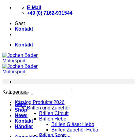
Zum
E-Mail
Inhalt
+49 (0) 7162-931544
springen
Gast
Kontakt
Kontakt
Kategorien
Suchen
nach:
Katalog Produkte 2026
Start
Brillen und Zubehör
Shop
Brillen Circuit
News
Brillen Hebo
Kontakt
Brillen Gläser Hebo
Händler
Brillen Zubehör Hebo
Brillen Scott
Anmelden / Registrieren