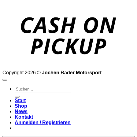
o
P
Copyright 2026 ©
Jochen Bader Motorsport
Suchen
nach:
Start
Shop
News
Kontakt
Anmelden / Registrieren