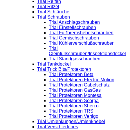
Trial Reifen
Trial Ritzel
Trial Schläuche
Trial Schrauben
Trial Anschlagschrauben
Trial Einstellschrauben
Trial Fußbremshebelschrauben
Trial Gemischschrauben
Trial Kühlerverschlußschrauben
Trial
Öleinfüllschrauben/Inspektionsdeckel
Trial Standgasschrauben
Trial Tankdeckel
Trial Trick Bits/Protektoren
Trial Protektoren Beta
Trial Protektoren Electric Motion
Trial Protektoren Gabelschutz
Trial Protektoren GasGas
Trial Protektoren Montesa
Trial Protektoren Scorpa
Trial Protektoren Sherco
Trial Protektoren TRS
Trial Protektoren Vertigo
Trial Umlenkungen/Umlenkhebel
Trial Verschiedenes