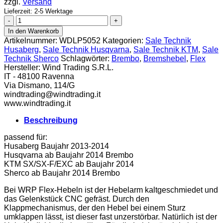
zzgl.
Versand
Lieferzeit: 2-5 Werktage
WRP
Flex
In den Warenkorb
Bremshebel
Artikelnummer:
WDLP5052
Kategorien:
Sale Technik
Brembo
Husaberg
,
Sale Technik Husqvarna
,
Sale Technik KTM
,
Sale
ab
Technik Sherco
Schlagwörter:
Brembo
,
Bremshebel
,
Flex
14
Hersteller:
Wind Trading S.R.L.
Menge
IT - 48100 Ravenna
Via Dismano, 114/G
windtrading@windtrading.it
www.windtrading.it
Beschreibung
passend für:
Husaberg Baujahr 2013-2014
Husqvarna ab Baujahr 2014 Brembo
KTM SX/SX-F/EXC ab Baujahr 2014
Sherco ab Baujahr 2014 Brembo
Bei WRP Flex-Hebeln ist der Hebelarm kaltgeschmiedet und
das Gelenkstück CNC gefräst. Durch den
Klappmechanismus, der den Hebel bei einem Sturz
umklappen lässt, ist dieser fast unzerstörbar. Natürlich ist der