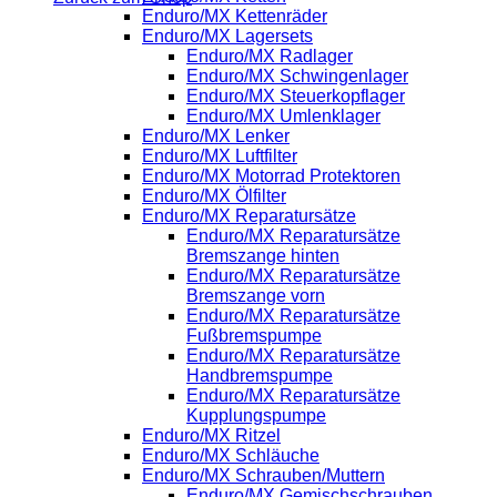
Enduro/MX Kettenräder
Enduro/MX Lagersets
Enduro/MX Radlager
Enduro/MX Schwingenlager
Enduro/MX Steuerkopflager
Enduro/MX Umlenklager
Enduro/MX Lenker
Enduro/MX Luftfilter
Enduro/MX Motorrad Protektoren
Enduro/MX Ölfilter
Enduro/MX Reparatursätze
Enduro/MX Reparatursätze
Bremszange hinten
Enduro/MX Reparatursätze
Bremszange vorn
Enduro/MX Reparatursätze
Fußbremspumpe
Enduro/MX Reparatursätze
Handbremspumpe
Enduro/MX Reparatursätze
Kupplungspumpe
Enduro/MX Ritzel
Enduro/MX Schläuche
Enduro/MX Schrauben/Muttern
Enduro/MX Gemischschrauben