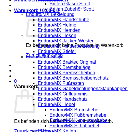
Brillen Gläser Scott
Brillen Zubehör Scott
Warenkorb /
0,00
€
0
Enduro/MX Bekleidung
Enduro/MX Handschuhe
Enduro/MX Helme
Enduro/MX Hemden
Enduro/MX Hosen
Enduro/MX Jacken/Westen
Es befinden sich keine Produkte im Warenkorb.
Enduro/MX Kinderbekleidung
Enduro/MX Stiefel
Zurück zum Shop
Enduro/MX Shop
Enduro/MX Braktec Original
Enduro/MX Bremsbeläge
Enduro/MX Bremsscheiben
Enduro/MX Bremsscheibenschutz
0
Enduro/MX Fußrasten
Warenkorb
Enduro/MX Gabeldichtungen/Staubkappen
Enduro/MX Griffgummis
Enduro/MX Handschutz
Enduro/MX Hebel
Enduro/MX Bremshebel
Enduro/MX Fußbremshebel
Enduro/MX Kupplungshebel
Es befinden sich keine Produkte im Warenkorb.
Enduro/MX Schalthebel
Enduro/MX Ketten
Zurück zum Shop