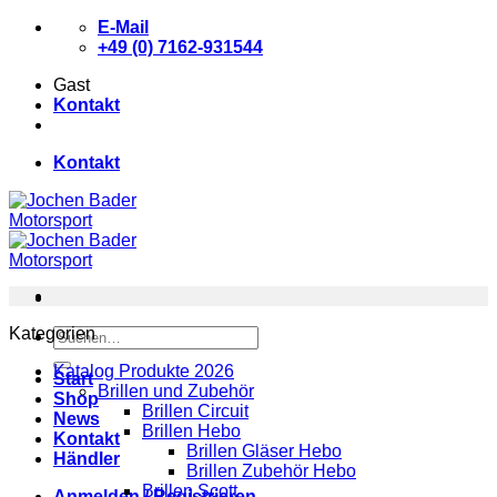
Zum
E-Mail
Inhalt
+49 (0) 7162-931544
springen
Gast
Kontakt
Kontakt
Kategorien
Suchen
nach:
Katalog Produkte 2026
Start
Brillen und Zubehör
Shop
Brillen Circuit
News
Brillen Hebo
Kontakt
Brillen Gläser Hebo
Händler
Brillen Zubehör Hebo
Brillen Scott
Anmelden / Registrieren