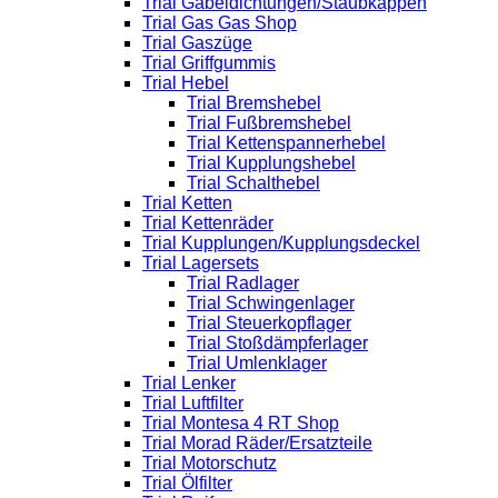
Trial Gabeldichtungen/Staubkappen
Trial Gas Gas Shop
Trial Gaszüge
Trial Griffgummis
Trial Hebel
Trial Bremshebel
Trial Fußbremshebel
Trial Kettenspannerhebel
Trial Kupplungshebel
Trial Schalthebel
Trial Ketten
Trial Kettenräder
Trial Kupplungen/Kupplungsdeckel
Trial Lagersets
Trial Radlager
Trial Schwingenlager
Trial Steuerkopflager
Trial Stoßdämpferlager
Trial Umlenklager
Trial Lenker
Trial Luftfilter
Trial Montesa 4 RT Shop
Trial Morad Räder/Ersatzteile
Trial Motorschutz
Trial Ölfilter