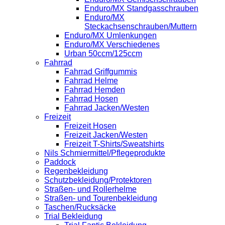
Enduro/MX Standgasschrauben
Enduro/MX
Steckachsenschrauben/Muttern
Enduro/MX Umlenkungen
Enduro/MX Verschiedenes
Urban 50ccm/125ccm
Fahrrad
Fahrrad Griffgummis
Fahrrad Helme
Fahrrad Hemden
Fahrrad Hosen
Fahrrad Jacken/Westen
Freizeit
Freizeit Hosen
Freizeit Jacken/Westen
Freizeit T-Shirts/Sweatshirts
Nils Schmiermittel/Pflegeprodukte
Paddock
Regenbekleidung
Schutzbekleidung/Protektoren
Straßen- und Rollerhelme
Straßen- und Tourenbekleidung
Taschen/Rucksäcke
Trial Bekleidung