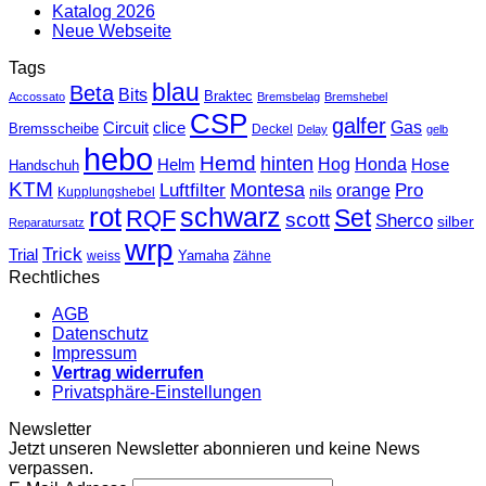
Katalog 2026
Neue Webseite
Tags
blau
Beta
Bits
Braktec
Accossato
Bremsbelag
Bremshebel
CSP
galfer
Gas
Circuit
clice
Bremsscheibe
Deckel
Delay
gelb
hebo
Hemd
hinten
Hog
Honda
Helm
Hose
Handschuh
KTM
Montesa
Luftfilter
orange
Pro
nils
Kupplungshebel
rot
schwarz
Set
RQF
scott
Sherco
silber
Reparatursatz
wrp
Trick
Trial
weiss
Yamaha
Zähne
Rechtliches
AGB
Datenschutz
Impressum
Vertrag widerrufen
Privatsphäre-Einstellungen
Newsletter
Jetzt unseren Newsletter abonnieren und keine News
verpassen.