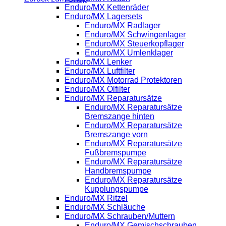
Enduro/MX Kettenräder
Enduro/MX Lagersets
Enduro/MX Radlager
Enduro/MX Schwingenlager
Enduro/MX Steuerkopflager
Enduro/MX Umlenklager
Enduro/MX Lenker
Enduro/MX Luftfilter
Enduro/MX Motorrad Protektoren
Enduro/MX Ölfilter
Enduro/MX Reparatursätze
Enduro/MX Reparatursätze
Bremszange hinten
Enduro/MX Reparatursätze
Bremszange vorn
Enduro/MX Reparatursätze
Fußbremspumpe
Enduro/MX Reparatursätze
Handbremspumpe
Enduro/MX Reparatursätze
Kupplungspumpe
Enduro/MX Ritzel
Enduro/MX Schläuche
Enduro/MX Schrauben/Muttern
Enduro/MX Gemischschrauben