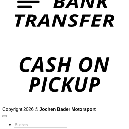
o
P
Copyright 2026 ©
Jochen Bader Motorsport
Suchen