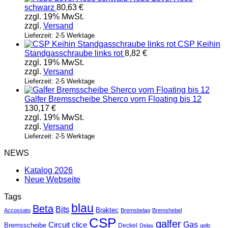
schwarz
80,63
€
zzgl. 19% MwSt.
zzgl.
Versand
Lieferzeit: 2-5 Werktage
CSP Keihin
Standgasschraube links rot
8,82
€
zzgl. 19% MwSt.
zzgl.
Versand
Lieferzeit: 2-5 Werktage
Galfer Bremsscheibe Sherco vorn Floating bis 12
130,17
€
zzgl. 19% MwSt.
zzgl.
Versand
Lieferzeit: 2-5 Werktage
NEWS
Katalog 2026
Neue Webseite
Tags
blau
Beta
Bits
Braktec
Accossato
Bremsbelag
Bremshebel
CSP
galfer
Gas
Circuit
clice
Bremsscheibe
Deckel
Delay
gelb