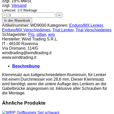
zzgl. 19% MwSt.
zzgl.
Versand
Lieferzeit: 2-5 Werktage
WRP
Klemmsatz
In den Warenkorb
Pro-
Artikelnummer:
WD9000
Kategorien:
Enduro/MX Lenker
,
Mount
Enduro/MX Verschiedenes
,
Trial Lenker
,
Trial Verschiedenes
universal
Schlagwörter:
Pro
,
silber
,
wrp
silber
Hersteller:
Wind Trading S.R.L.
Menge
IT - 48100 Ravenna
Via Dismano, 114/G
windtrading@windtrading.it
www.windtrading.it
Beschreibung
Klemmsatz aus kaltgeschmiedetem Aluminium, für Lenker
mit einem Durchmesser von 28,6 mm. Dieser Klemmsatz
wird benötigt, wenn die untere Auflage des Lenkers an die
Gabelbrücke angegossen ist. Inklusive aller Schrauben für
die Montage.
Ähnliche Produkte