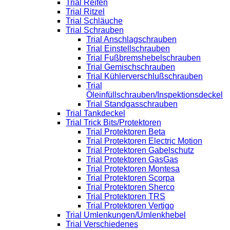
Trial Reifen
Trial Ritzel
Trial Schläuche
Trial Schrauben
Trial Anschlagschrauben
Trial Einstellschrauben
Trial Fußbremshebelschrauben
Trial Gemischschrauben
Trial Kühlerverschlußschrauben
Trial
Öleinfüllschrauben/Inspektionsdeckel
Trial Standgasschrauben
Trial Tankdeckel
Trial Trick Bits/Protektoren
Trial Protektoren Beta
Trial Protektoren Electric Motion
Trial Protektoren Gabelschutz
Trial Protektoren GasGas
Trial Protektoren Montesa
Trial Protektoren Scorpa
Trial Protektoren Sherco
Trial Protektoren TRS
Trial Protektoren Vertigo
Trial Umlenkungen/Umlenkhebel
Trial Verschiedenes