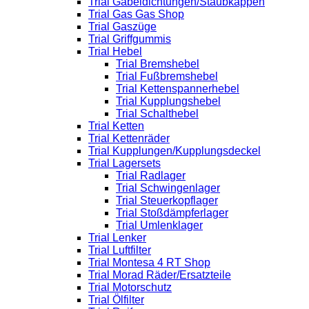
Trial Gabeldichtungen/Staubkappen
Trial Gas Gas Shop
Trial Gaszüge
Trial Griffgummis
Trial Hebel
Trial Bremshebel
Trial Fußbremshebel
Trial Kettenspannerhebel
Trial Kupplungshebel
Trial Schalthebel
Trial Ketten
Trial Kettenräder
Trial Kupplungen/Kupplungsdeckel
Trial Lagersets
Trial Radlager
Trial Schwingenlager
Trial Steuerkopflager
Trial Stoßdämpferlager
Trial Umlenklager
Trial Lenker
Trial Luftfilter
Trial Montesa 4 RT Shop
Trial Morad Räder/Ersatzteile
Trial Motorschutz
Trial Ölfilter