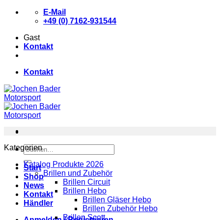
Zum
E-Mail
Inhalt
+49 (0) 7162-931544
springen
Gast
Kontakt
Kontakt
Kategorien
Suchen
nach:
Katalog Produkte 2026
Start
Brillen und Zubehör
Shop
Brillen Circuit
News
Brillen Hebo
Kontakt
Brillen Gläser Hebo
Händler
Brillen Zubehör Hebo
Brillen Scott
Anmelden / Registrieren