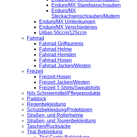
Enduro/MX Standgasschrauben
Enduro/MX
Steckachsenschrauben/Muttern
Enduro/MX Umlenkungen
Enduro/MX Verschiedenes
Urban 50ccm/125ccm
Fahrrad
Fahrrad Griffgummis
Fahrrad Helme
Fahrrad Hemden
Fahrrad Hosen
Fahrrad Jacken/Westen
Freizeit
Freizeit Hosen
Freizeit Jacken/Westen
Freizeit T-Shirts/Sweatshirts
Nils Schmiermittel/Pflegeprodukte
Paddock
Regenbekleidung
Schutzbekleidung/Protektoren
Straßen- und Rollerhelme
Straßen- und Tourenbekleidung
Taschen/Rucksäcke
Trial Bekleidung