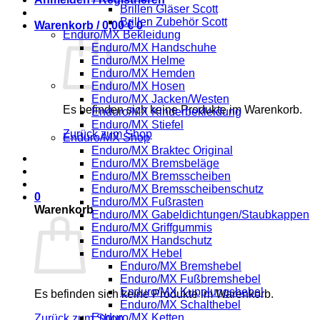
Brillen Gläser Scott
Brillen Zubehör Scott
Warenkorb /
0,00
€
0
Enduro/MX Bekleidung
Enduro/MX Handschuhe
Enduro/MX Helme
Enduro/MX Hemden
Enduro/MX Hosen
Enduro/MX Jacken/Westen
Es befinden sich keine Produkte im Warenkorb.
Enduro/MX Kinderbekleidung
Enduro/MX Stiefel
Zurück zum Shop
Enduro/MX Shop
Enduro/MX Braktec Original
Enduro/MX Bremsbeläge
Enduro/MX Bremsscheiben
Enduro/MX Bremsscheibenschutz
0
Enduro/MX Fußrasten
Warenkorb
Enduro/MX Gabeldichtungen/Staubkappen
Enduro/MX Griffgummis
Enduro/MX Handschutz
Enduro/MX Hebel
Enduro/MX Bremshebel
Enduro/MX Fußbremshebel
Enduro/MX Kupplungshebel
Es befinden sich keine Produkte im Warenkorb.
Enduro/MX Schalthebel
Enduro/MX Ketten
Zurück zum Shop