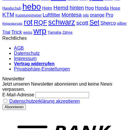
hebo
Hemd
hinten
Hog
Honda
Helm
Hose
Handschuh
KTM
Montesa
Luftfilter
orange
Pro
nils
Kupplungshebel
rot
schwarz
Set
RQF
scott
Sherco
silber
Reparatursatz
wrp
Trick
Trial
weiss
Yamaha
Zähne
Rechtliches
AGB
Datenschutz
Impressum
Vertrag widerrufen
Privatsphäre-Einstellungen
Newsletter
Jetzt unseren Newsletter abonnieren und keine News
verpassen.
E-Mail-Adresse
Datenschutzerklärung akzeptieren
T