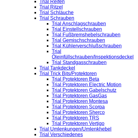
Trial Reifen
Trial Ritzel
Trial Schläuche
Trial Schrauben
Trial Anschlagschrauben
Trial Einstellschrauben
Trial Fußbremshebelschrauben
Trial Gemischschrauben
Trial Kühlerverschlußschrauben
Trial
Öleinfüllschrauben/Inspektionsdeckel
Trial Standgasschrauben
Trial Tankdeckel
Trial Trick Bits/Protektoren
Trial Protektoren Beta
Trial Protektoren Electric Motion
Trial Protektoren Gabelschutz
Trial Protektoren GasGas
Trial Protektoren Montesa
Trial Protektoren Scorpa
Trial Protektoren Sherco
Trial Protektoren TRS
Trial Protektoren Vertigo
Trial Umlenkungen/Umlenkhebel
Trial Verschiedenes