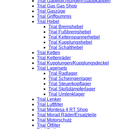
Trial Gabeldichtungen/Staubkappen
Trial Gas Gas Shop
Trial Gaszüge
Trial Griffgummis
Trial Hebel
Trial Bremshebel
Trial Fußbremshebel
Trial Kettenspannerhebel
Trial Kupplungshebel
Trial Schalthebel
Trial Ketten
Trial Kettenräder
Trial Kupplungen/Kupplungsdeckel
Trial Lagersets
Trial Radlager
Trial Schwingenlager
Trial Steuerkopflager
Trial Stoßdämpferlager
Trial Umlenklager
Trial Lenker
Trial Luftfilter
Trial Montesa 4 RT Shop
Trial Morad Räder/Ersatzteile
Trial Motorschutz
Trial Ölfilter