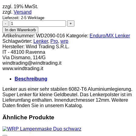
zzgl. 19% MwSt.
zzgl.
Versand
Lieferzeit: 2-5 Werktage
WRP
Lenker
In den Warenkorb
Pro-
Artikelnummer:
WD2090-016
Kategorie:
Enduro/MX Lenker
Alu
Schlagwörter:
Lenker
,
Pro
,
wrp
Mini
Hersteller:
Wind Trading S.R.L.
MX
IT - 48100 Ravenna
80/85
Via Dismano, 114/G
hoch
windtrading@windtrading.it
Menge
www.windtrading.it
Beschreibung
Lenker aus einer sehr stabilen 6082-T6 Aluminiumlegierung.
Super Lenker für kleine Geldbeutel. Das Lenkerpolster ist im
Lieferumfang enthalten. Innendurchmesser 12mm. Weitere
Daten finden Sie in unserem Katalog.
Ähnliche Produkte