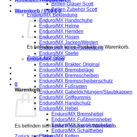
Brillen Gläser Scott
Brillen Zubehör Scott
Warenkorb /
0,00
€
0
Enduro/MX Bekleidung
Enduro/MX Handschuhe
Enduro/MX Helme
Enduro/MX Hemden
Enduro/MX Hosen
Enduro/MX Jacken/Westen
Es befinden sich keine Produkte im Warenkorb.
Enduro/MX Kinderbekleidung
Enduro/MX Stiefel
Zurück zum Shop
Enduro/MX Shop
Enduro/MX Braktec Original
Enduro/MX Bremsbeläge
Enduro/MX Bremsscheiben
Enduro/MX Bremsscheibenschutz
0
Enduro/MX Fußrasten
Warenkorb
Enduro/MX Gabeldichtungen/Staubkappen
Enduro/MX Griffgummis
Enduro/MX Handschutz
Enduro/MX Hebel
Enduro/MX Bremshebel
Enduro/MX Fußbremshebel
Enduro/MX Kupplungshebel
Es befinden sich keine Produkte im Warenkorb.
Enduro/MX Schalthebel
Enduro/MX Ketten
Zurück zum Shop