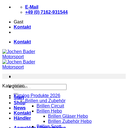
Zum
E-Mail
Inhalt
+49 (0) 7162-931544
springen
Gast
Kontakt
Kontakt
Kategorien
Suchen
nach:
Katalog Produkte 2026
Start
Brillen und Zubehör
Shop
Brillen Circuit
News
Brillen Hebo
Kontakt
Brillen Gläser Hebo
Händler
Brillen Zubehör Hebo
Brillen Scott
Anmelden / Registrieren