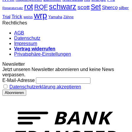
rot
schwarz
Set
RQF
scott
Sherco
silber
Reparatursatz
wrp
Trick
Trial
weiss
Yamaha
Zähne
Rechtliches
AGB
Datenschutz
Impressum
Vertrag widerrufen
Privatsphäre-Einstellungen
Newsletter
Jetzt unseren Newsletter abonnieren und keine News
verpassen.
E-Mail-Adresse
Datenschutzerklärung akzeptieren
T