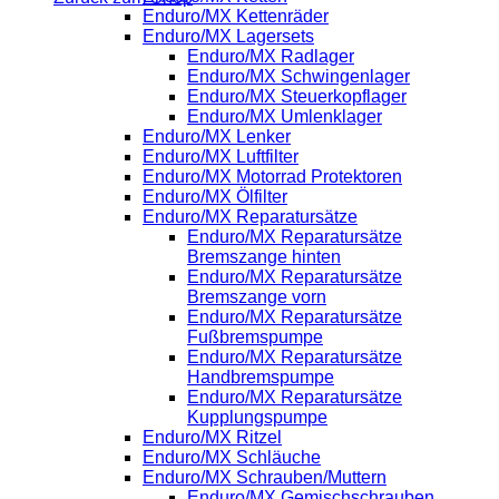
Enduro/MX Kettenräder
Enduro/MX Lagersets
Enduro/MX Radlager
Enduro/MX Schwingenlager
Enduro/MX Steuerkopflager
Enduro/MX Umlenklager
Enduro/MX Lenker
Enduro/MX Luftfilter
Enduro/MX Motorrad Protektoren
Enduro/MX Ölfilter
Enduro/MX Reparatursätze
Enduro/MX Reparatursätze
Bremszange hinten
Enduro/MX Reparatursätze
Bremszange vorn
Enduro/MX Reparatursätze
Fußbremspumpe
Enduro/MX Reparatursätze
Handbremspumpe
Enduro/MX Reparatursätze
Kupplungspumpe
Enduro/MX Ritzel
Enduro/MX Schläuche
Enduro/MX Schrauben/Muttern
Enduro/MX Gemischschrauben