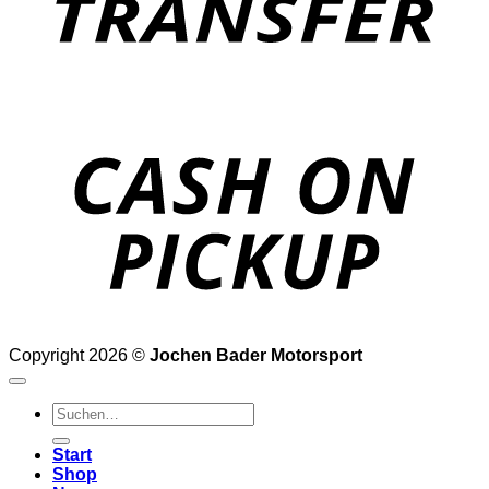
o
P
Copyright 2026 ©
Jochen Bader Motorsport
Suchen
nach:
Start
Shop