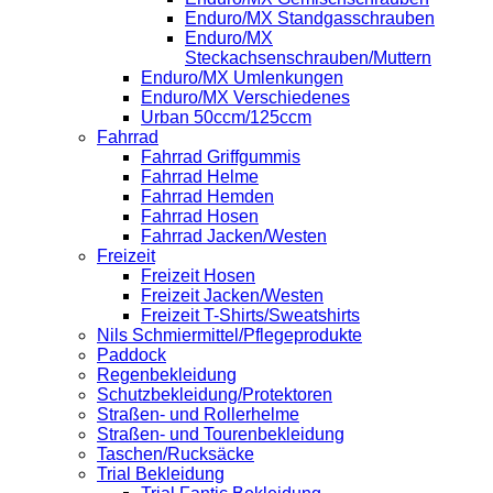
Enduro/MX Standgasschrauben
Enduro/MX
Steckachsenschrauben/Muttern
Enduro/MX Umlenkungen
Enduro/MX Verschiedenes
Urban 50ccm/125ccm
Fahrrad
Fahrrad Griffgummis
Fahrrad Helme
Fahrrad Hemden
Fahrrad Hosen
Fahrrad Jacken/Westen
Freizeit
Freizeit Hosen
Freizeit Jacken/Westen
Freizeit T-Shirts/Sweatshirts
Nils Schmiermittel/Pflegeprodukte
Paddock
Regenbekleidung
Schutzbekleidung/Protektoren
Straßen- und Rollerhelme
Straßen- und Tourenbekleidung
Taschen/Rucksäcke
Trial Bekleidung