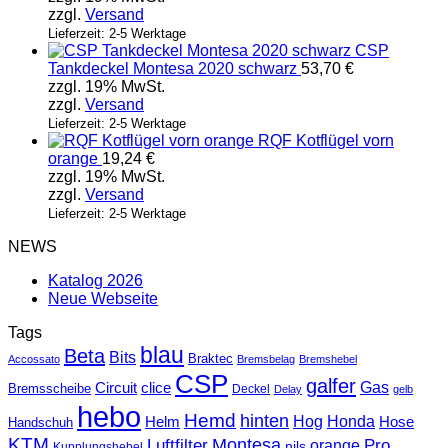
zzgl.
Versand
Lieferzeit: 2-5 Werktage
CSP
Tankdeckel Montesa 2020 schwarz
53,70
€
zzgl. 19% MwSt.
zzgl.
Versand
Lieferzeit: 2-5 Werktage
RQF Kotflügel vorn
orange
19,24
€
zzgl. 19% MwSt.
zzgl.
Versand
Lieferzeit: 2-5 Werktage
NEWS
Katalog 2026
Neue Webseite
Tags
blau
Beta
Bits
Braktec
Accossato
Bremsbelag
Bremshebel
CSP
galfer
Gas
Circuit
clice
Bremsscheibe
Deckel
Delay
gelb
hebo
Hemd
hinten
Hog
Honda
Helm
Hose
Handschuh
KTM
Montesa
Luftfilter
orange
Pro
nils
Kupplungshebel